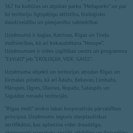
367 ha kultūras un atpūtas parku “Mežaparks” un par
šo teritoriju ilgtspējīgu attīstību, bioloģisko
daudzveidību un pieejamību sabiedrībai.
Uzņēmumā ir Juglas, Katrīnas, Rīgas un Tīreļu
mežniecības, kā arī kokaudzētava “Norupe”.
Uzņēmumam ir vides izglītības centrs un programma
“EkVidO” jeb “EKOLOĢIJA. VIDE. GAISS”.
Uzņēmuma objekti un teritorijas atrodas Rīgas un
Jūrmalas pilsētu, kā arī Ādažu, Ķekavas, Limbažu,
Mārupes, Ogres, Olaines, Ropažu, Salaspils un
Siguldas novadu teritorijās.
“Rīgas meži” ievēro labas korporatīvās pārvaldības
principus. Uzņēmums ieguvis starptautiskus
sertifikātus, kas apliecina videi draudzīgu,
ekonomiski pamatotu, sociāli atbildīgu un ilgtspējīgu