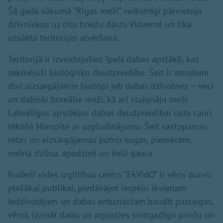
Šā gada sākumā “Rīgas meži” veiksmīgi pārvietoja
dzīvniekus uz citu briežu dārzu Vidzemē un tika
uzsākta teritorijas atvēršana.
Teritorijā ir izveidojušies īpaši dabas apstākļi, kas
sekmējuši bioloģisko daudzveidību. Šeit ir atrodami
divi aizsargājamie biotopi jeb dabas dzīvotnes – veci
un dabiski boreālie meži, kā arī staignāju meži.
Labvēlīgus apstākļus dabas daudzveidībai rada cauri
tekošā Norupīte ar uzpludinājumu. Šeit sastopamas
retas un aizsargājamas putnu sugas, piemēram,
melnā dzilna, apodziņš un lielā gaura.
Rudenī vides izglītības centrs “EkVidO” ir vēris durvis
plašākai publikai, piedāvājot iespēju ikvienam
iedzīvotājam un dabas entuziastam baudīt pastaigas,
vērot, izzināt dabu un atpūsties simtgadīgo priežu un