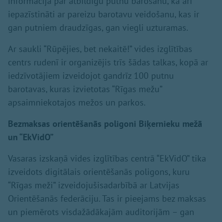
informācija par atbildīgu putnu barošanu, kā arī
iepazīstināti ar pareizu barotavu veidošanu, kas ir
gan putniem draudzīgas, gan viegli uzturamas.
Ar saukli “Rūpējies, bet nekaitē!” vides izglītības
centrs rudenī ir organizējis trīs šādas talkas, kopā ar
iedzīvotājiem izveidojot gandrīz 100 putnu
barotavas, kuras izvietotas “Rīgas mežu”
apsaimniekotajos mežos un parkos.
Bezmaksas orientēšanās poligoni Biķernieku mežā
un “EkVidO”
Vasaras izskaņā vides izglītības centrā “EkVidO” tika
izveidots digitālais orientēšanās poligons, kuru
“Rīgas meži” izveidojušisadarbībā ar Latvijas
Orientēšanās federāciju. Tas ir pieejams bez maksas
un piemērots visdažādākajām auditorijām – gan