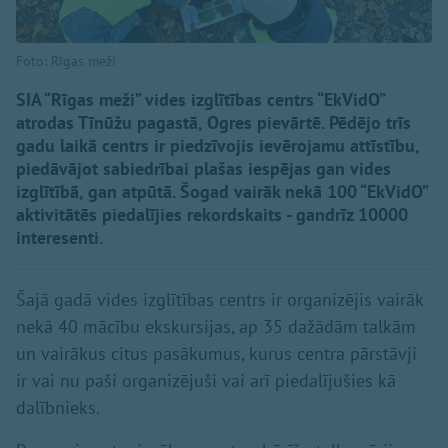
Foto: Rīgas meži
SIA “Rīgas meži” vides izglītības centrs “EkVidO”
atrodas Tīnūžu pagastā, Ogres pievārtē. Pēdējo trīs
gadu laikā centrs ir piedzīvojis ievērojamu attīstību,
piedāvājot sabiedrībai plašas iespējas gan vides
izglītībā, gan atpūtā. Šogad vairāk nekā 100 “EkVidO”
aktivitātēs piedalījies rekordskaits - gandrīz 10000
interesenti.
Šajā gadā vides izglītības centrs ir organizējis vairāk
nekā 40 mācību ekskursijas, ap 35 dažādām talkām
un vairākus citus pasākumus, kurus centra pārstāvji
ir vai nu paši organizējuši vai arī piedalījušies kā
dalībnieks.