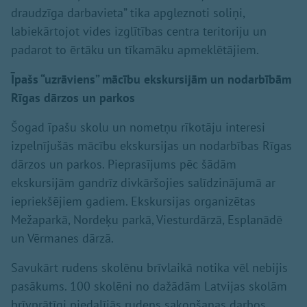
draudzīga darbavieta” tika apgleznoti soliņi,
labiekārtojot vides izglītības centra teritoriju un
padarot to ērtāku un tīkamāku apmeklētājiem.
Īpašs “uzrāviens” mācību ekskursijām un nodarbībām
Rīgas dārzos un parkos
Šogad īpašu skolu un nometņu rīkotāju interesi
izpelnījušās mācību ekskursijas un nodarbības Rīgas
dārzos un parkos. Pieprasījums pēc šādām
ekskursijām gandrīz divkāršojies salīdzinājumā ar
iepriekšējiem gadiem. Ekskursijas organizētas
Mežaparkā, Nordeķu parkā, Viesturdārzā, Esplanādē
un Vērmanes dārzā.
Savukārt rudens skolēnu brīvlaikā notika vēl nebijis
pasākums. 100 skolēni no dažādām Latvijas skolām
brīvprātīgi piedalījās rudens sakopšanas darbos