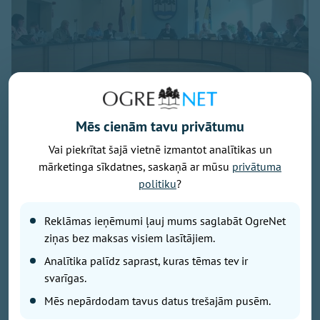
Foto: Ekrānuzņēmums
Mēs cienām tavu privātumu
Pašvaldības domes sēdē 30. jūlijā jautās Saeimas
Vai piekrītat šajā vietnē izmantot analītikas un
vēlēšanu tuvums.
mārketinga sīkdatnes, saskaņā ar mūsu
privātuma
Kāds prasmīgāk, cits ne tik veiksmīgi žonglēja ar
politiku
?
vārdiem, lai it kā iestātos par iedzīvotāju vajadzībām,
bet rezultātā runas griezās pa apli kā adata,
iestrēgusi vecā vinila platē. Var vien apbrīnot tos
Reklāmas ieņēmumi ļauj mums saglabāt OgreNet
sēdes klausītājus, kuri izturēja visas sešas ar pusi
ziņas bez maksas visiem lasītājiem.
stundas, jo tik ilga bija sēdes atklātā daļa.
Analītika palīdz saprast, kuras tēmas tev ir
svarīgas.
Jau sēdes darba kārtības pirmais jautājums izvērtās
Mēs nepārdodam tavus datus trešajām pusēm.
garās diskusijās. Tam vajadzēja attiekties tikai uz