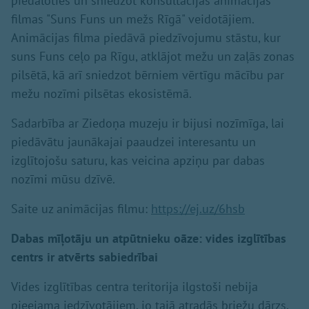
piedaloties un sniedzot konsultācijas animācijas
filmas "Suns Funs un mežs Rīgā" veidotājiem.
Animācijas filma piedāvā piedzīvojumu stāstu, kur
suns Funs ceļo pa Rīgu, atklājot mežu un zaļās zonas
pilsētā, kā arī sniedzot bērniem vērtīgu mācību par
mežu nozīmi pilsētas ekosistēmā.
Sadarbība ar Ziedoņa muzeju ir bijusi nozīmīga, lai
piedāvātu jaunākajai paaudzei interesantu un
izglītojošu saturu, kas veicina apziņu par dabas
nozīmi mūsu dzīvē.
Saite uz animācijas filmu:
https://ej.uz/6hsb
Dabas mīļotāju un atpūtnieku oāze: vides izglītības
centrs ir atvērts sabiedrībai
Vides izglītības centra teritorija ilgstoši nebija
pieejama iedzīvotājiem, jo tajā atradās briežu dārzs.