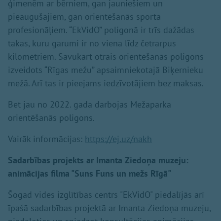
ģimenēm ar bērniem, gan jauniešiem un
pieaugušajiem, gan orientēšanās sporta
profesionāļiem. “EkVidO” poligonā ir trīs dažādas
takas, kuru garumi ir no viena līdz četrarpus
kilometriem. Savukārt otrais orientēšanās poligons
izveidots “Rīgas mežu” apsaimniekotajā Biķernieku
mežā. Arī tas ir pieejams iedzīvotājiem bez maksas.
Bet jau no 2022. gada darbojas Mežaparka
orientēšanās poligons.
Vairāk informācijas:
https://ej.uz/nakh
Sadarbības projekts ar Imanta Ziedoņa muzeju:
animācijas filma "Suns Funs un mežs Rīgā"
Šogad vides izglītības centrs "EkVidO" piedalījās arī
īpašā sadarbības projektā ar Imanta Ziedoņa muzeju,