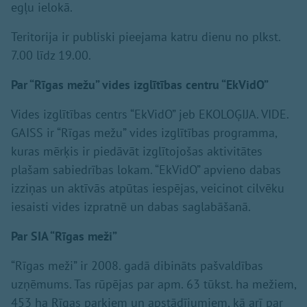
egļu ielokā.
Teritorija ir publiski pieejama katru dienu no plkst.
7.00 līdz 19.00.
Par “Rīgas mežu” vides izglītības centru “EkVidO”
Vides izglītības centrs “EkVidO” jeb EKOLOĢIJA. VIDE.
GAISS ir “Rīgas mežu” vides izglītības programma,
kuras mērķis ir piedāvāt izglītojošas aktivitātes
plašam sabiedrības lokam. “EkVidO” apvieno dabas
izziņas un aktīvās atpūtas iespējas, veicinot cilvēku
iesaisti vides izpratnē un dabas saglabāšanā.
Par SIA “Rīgas meži”
“Rīgas meži” ir 2008. gadā dibināts pašvaldības
uzņēmums. Tas rūpējas par apm. 63 tūkst. ha mežiem,
453 ha Rīgas parkiem un apstādījumiem, kā arī par