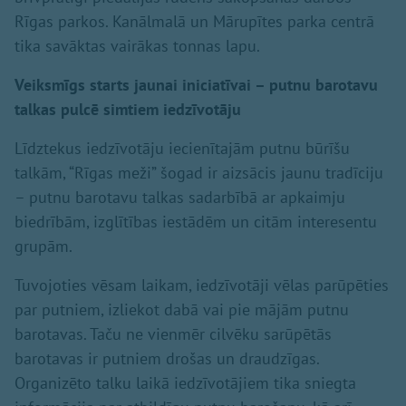
Rīgas parkos. Kanālmalā un Mārupītes parka centrā
tika savāktas vairākas tonnas lapu.
Veiksmīgs starts jaunai iniciatīvai – putnu barotavu
talkas pulcē simtiem iedzīvotāju
Līdztekus iedzīvotāju iecienītajām putnu būrīšu
talkām, “Rīgas meži” šogad ir aizsācis jaunu tradīciju
– putnu barotavu talkas sadarbībā ar apkaimju
biedrībām, izglītības iestādēm un citām interesentu
grupām.
Tuvojoties vēsam laikam, iedzīvotāji vēlas parūpēties
par putniem, izliekot dabā vai pie mājām putnu
barotavas. Taču ne vienmēr cilvēku sarūpētās
barotavas ir putniem drošas un draudzīgas.
Organizēto talku laikā iedzīvotājiem tika sniegta