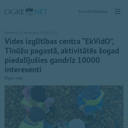
Kontakti
Reklāma
Otrdiena, 10. decembris, 2024 12:52
Vides izglītības centra “EkVidO”,
Tīnūžu pagastā, aktivitātēs šogad
piedalījušies gandrīz 10000
interesenti
Rīgas meži