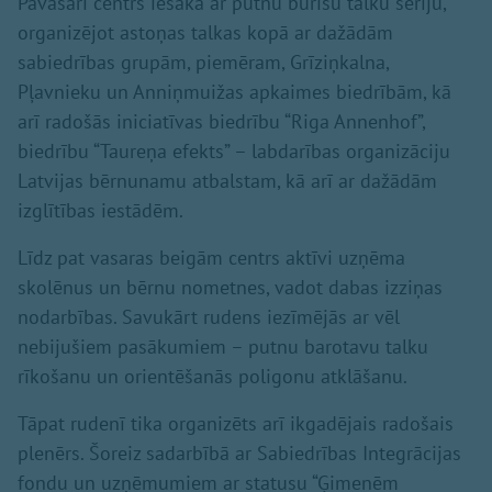
Pavasari centrs iesāka ar putnu būrīšu talku sēriju,
organizējot astoņas talkas kopā ar dažādām
sabiedrības grupām, piemēram, Grīziņkalna,
Pļavnieku un Anniņmuižas apkaimes biedrībām, kā
arī radošās iniciatīvas biedrību “Riga Annenhof”,
biedrību “Taureņa efekts” – labdarības organizāciju
Latvijas bērnunamu atbalstam, kā arī ar dažādām
izglītības iestādēm.
Līdz pat vasaras beigām centrs aktīvi uzņēma
skolēnus un bērnu nometnes, vadot dabas izziņas
nodarbības. Savukārt rudens iezīmējās ar vēl
nebijušiem pasākumiem – putnu barotavu talku
rīkošanu un orientēšanās poligonu atklāšanu.
Tāpat rudenī tika organizēts arī ikgadējais radošais
plenērs. Šoreiz sadarbībā ar Sabiedrības Integrācijas
fondu un uzņēmumiem ar statusu “Ģimenēm