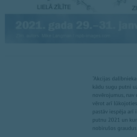
"Akcijas dalībniek
kādu sugu putni uzt
novērojumus, nav o
vērot arī lūkojotie
pastāv iespēja arī 
putnu 2021 un kur
nobirušos graudus 