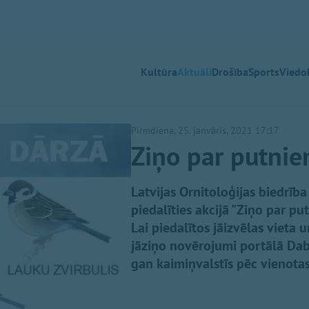
Kultūra
Aktuāli
Drošība
Sports
Viedok
Pirmdiena, 25. janvāris, 2021 17:17
Ziņo par putnie
Latvijas Ornitoloģijas biedrī
piedalīties akcijā "Ziņo par p
Lai piedalītos jāizvēlas vieta
jāziņo novērojumi portālā Daba
gan kaimiņvalstīs pēc vienotas