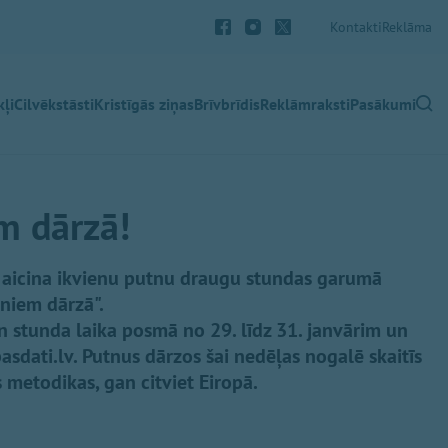
Kontakti
Reklāma
ļi
Cilvēkstāsti
Kristīgās ziņas
Brīvbrīdis
Reklāmraksti
Pasākumi
m dārzā!
ba aicina ikvienu putnu draugu stundas garumā
utniem dārzā".
 un stunda laika posmā no 29. līdz 31. janvārim un
sdati.lv. Putnus dārzos šai nedēļas nogalē skaitīs
 metodikas, gan citviet Eiropā.