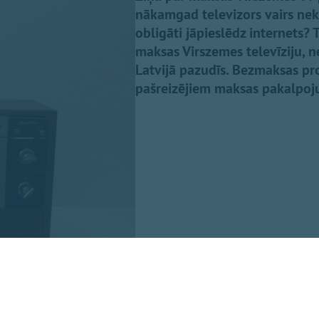
nākamgad televizors vairs nek
obligāti jāpieslēdz internets?
maksas Virszemes televīziju, 
Latvijā pazudīs. Bezmaksas p
pašreizējiem maksas pakalpojum