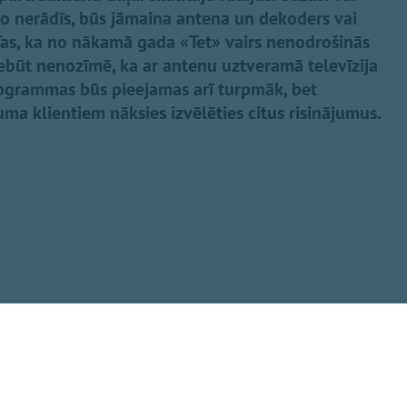
o nerādīs, būs jāmaina antena un dekoders vai
 Tas, ka no nākamā gada «Tet» vairs nenodrošinās
nebūt nenozīmē, ka ar antenu uztveramā televīzija
rogrammas būs pieejamas arī turpmāk, bet
a klientiem nāksies izvēlēties citus risinājumus.