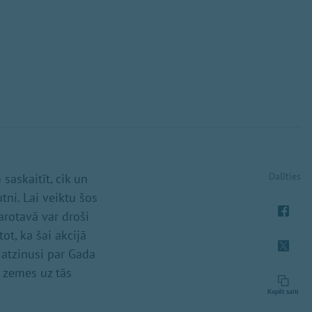
Dalīties
saskaitīt, cik un
tni. Lai veiktu šos
rotavā var droši
ot, ka šai akcijā
d atzinusi par Gada
 zemes uz tās
Kopēt saiti