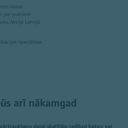
 tiem dabas
ņo par putniem
ada. Akcija Latvijā
ikācijas speciāliste
ūs arī nākamgad
ārtraukšanu daļai skatītāju radījusi bažas: vai