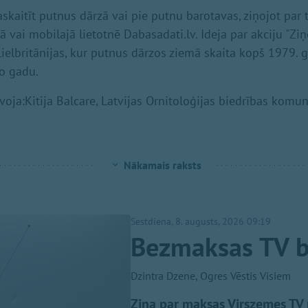
askaitīt putnus dārzā vai pie putnu barotavas, ziņojot par
 vai mobilajā lietotnē Dabasadati.lv. Ideja par akciju "Zi
ielbritānijas, kur putnus dārzos ziemā skaita kopš 1979. g
to gadu.
oja:Kitija Balcare, Latvijas Ornitoloģijas biedrības komun
Nākamais raksts
Sestdiena, 8. augusts, 2026 09:19
Bezmaksas TV b
Dzintra Dzene, Ogres Vēstis Visiem
Ziņa par maksas Virszemes TV p