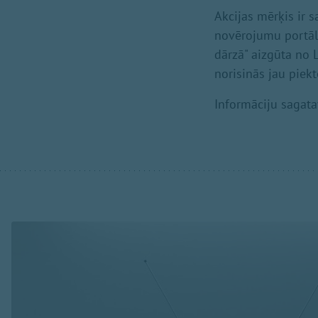
Akcijas mērķis ir s
novērojumu portālā
dārzā" aizgūta no L
norisinās jau piek
Informāciju sagatav