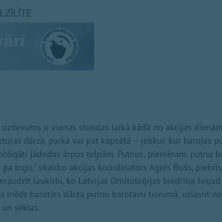
a uzdevums ir vienas stundas laikā kādā no akcijas dienām 
uras dārzā, parkā vai pat kapsētā – jebkur, kur barojas pu
bligāti jādodas ārpus telpām. Putnus, piemēram, putnu ba
s pa logu," skaidro akcijas koordinators Agnis Bušs, piebilst
ieraudzīt laukirbi, ko Latvijas Ornitoloģijas biedrība šoga
a mēdz baroties dārza putnu barotavu tuvumā, uzlasot no
un sēklas.