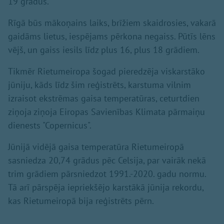
19 grādus.
Rīgā būs mākoņains laiks, brīžiem skaidrosies, vakarā
gaidāms lietus, iespējams pērkona negaiss. Pūtīs lēns
vējš, un gaiss iesils līdz plus 16, plus 18 grādiem.
Tikmēr Rietumeiropa šogad pieredzēja viskarstāko
jūniju, kāds līdz šim reģistrēts, karstuma vilnim
izraisot ekstrēmas gaisa temperatūras, ceturtdien
ziņoja ziņoja Eiropas Savienības Klimata pārmaiņu
dienests "Copernicus".
Jūnijā vidējā gaisa temperatūra Rietumeiropā
sasniedza 20,74 grādus pēc Celsija, par vairāk nekā
trim grādiem pārsniedzot 1991.-2020. gadu normu.
Tā arī pārspēja iepriekšējo karstākā jūnija rekordu,
kas Rietumeiropā bija reģistrēts pērn.