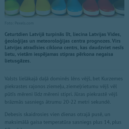
Foto: Pexels.com
Ceturtdien Latvijā turpinās līt, liecina Latvijas Vides,
ģeoloģijas un meteoroloģijas centra prognozes. Virs
Latvijas atradīsies ciklona centrs, kas daudzviet nesīs
lietu, vietām iespējamas stipras pērkona negaisa
lietusgāzes.
Valsts lielākajā daļā dominēs lēns vējš, bet Kurzemes
piekrastes rajonos ziemeļu, ziemeļrietumu vējš vēl
pūtīs mēreni līdz mēreni stipri. Jūras piekrastē vējš
brāzmās sasniegs ātrumu 20-22 metri sekundē.
Debesis skaidrosies vien dienas otrajā pusē, un
maksimālā gaisa temperatūra sasniegs plus 14, plus