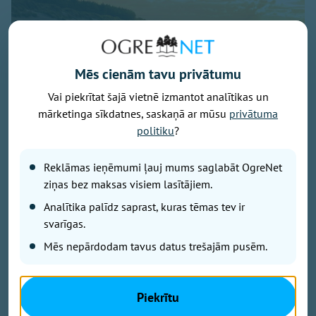
Mēs cienām tavu privātumu
Vai piekrītat šajā vietnē izmantot analītikas un
Baltijas jūra, foto - unsplash.com
mārketinga sīkdatnes, saskaņā ar mūsu
privātuma
Latvijā noslēdzies gada gaišākais ceturksnis un sākas
politiku
?
solārais rudens. Gada gaišākais ceturksnis jeb solārā
vasara sākās 7. maijā un beidzās 5. augustā, savukārt
Reklāmas ieņēmumi ļauj mums saglabāt OgreNet
tumšākie trīs mēneši jeb solārā ziema būs periods no
ziņas bez maksas visiem lasītājiem.
6. novembra līdz 4. februārim.
Analītika palīdz saprast, kuras tēmas tev ir
svarīgas.
Gadalaikus iedala dažādi. Astronomiskā vasara šogad
Mēs nepārdodam tavus datus trešajām pusēm.
sākās 21. jūnijā, astronomiskais rudens iestāsies 23.
septembrī un noslēgsies 21. decembrī, kad būs
ziemas saulgrieži.
Piekrītu