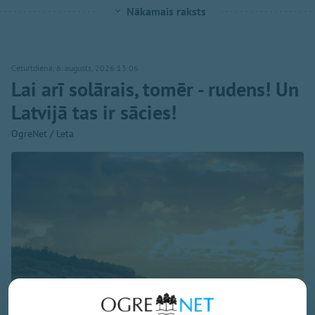
Nākamais raksts
Ceturtdiena, 6. augusts, 2026 13:06
Lai arī solārais, tomēr - rudens! Un
Latvijā tas ir sācies!
OgreNet / Leta