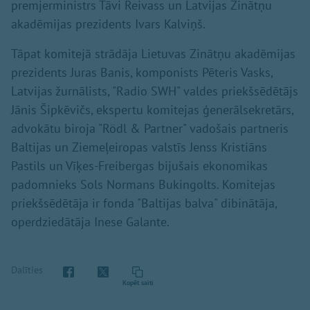
premjerministrs Tāvi Reivass un Latvijas Zinātņu
akadēmijas prezidents Ivars Kalviņš.
Tāpat komitejā strādāja Lietuvas Zinātņu akadēmijas
prezidents Juras Banis, komponists Pēteris Vasks,
Latvijas žurnālists, "Radio SWH" valdes priekšsēdētājs
Jānis Šipkēvičs, ekspertu komitejas ģenerālsekretārs,
advokātu biroja "Rödl & Partner" vadošais partneris
Baltijas un Ziemeļeiropas valstīs Jenss Kristiāns
Pastils un Vīķes-Freibergas bijušais ekonomikas
padomnieks Sols Normans Bukingolts. Komitejas
priekšsēdētāja ir fonda "Baltijas balva" dibinātāja,
operdziedātāja Inese Galante.
Dalīties
Kopēt saiti