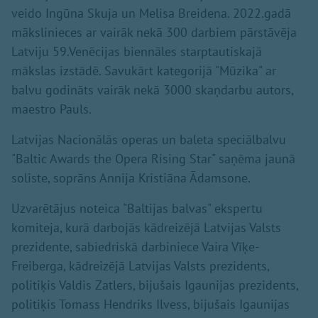
veido Ingūna Skuja un Melisa Breidena. 2022.gadā
mākslinieces ar vairāk nekā 300 darbiem pārstāvēja
Latviju 59.Venēcijas biennāles starptautiskajā
mākslas izstādē. Savukārt kategorijā "Mūzika" ar
balvu godināts vairāk nekā 3000 skaņdarbu autors,
maestro Pauls.
Latvijas Nacionālās operas un baleta speciālbalvu
"Baltic Awards the Opera Rising Star" saņēma jaunā
soliste, soprāns Annija Kristiāna Ādamsone.
Uzvarētājus noteica "Baltijas balvas" ekspertu
komiteja, kurā darbojās kādreizējā Latvijas Valsts
prezidente, sabiedriskā darbiniece Vaira Vīķe-
Freiberga, kādreizējā Latvijas Valsts prezidents,
politiķis Valdis Zatlers, bijušais Igaunijas prezidents,
politiķis Tomass Hendriks Ilvess, bijušais Igaunijas