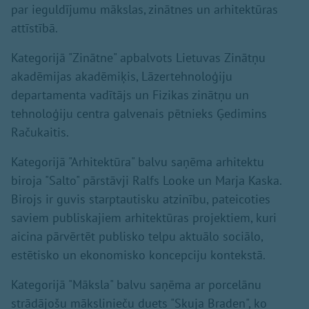
par ieguldījumu mākslas, zinātnes un arhitektūras
attīstībā.
Kategorijā "Zinātne" apbalvots Lietuvas Zinātņu
akadēmijas akadēmiķis, Lāzertehnoloģiju
departamenta vadītājs un Fizikas zinātņu un
tehnoloģiju centra galvenais pētnieks Ģedimins
Račukaitis.
Kategorijā "Arhitektūra" balvu saņēma arhitektu
biroja "Salto" pārstāvji Ralfs Looke un Marja Kaska.
Birojs ir guvis starptautisku atzinību, pateicoties
saviem publiskajiem arhitektūras projektiem, kuri
aicina pārvērtēt publisko telpu aktuālo sociālo,
estētisko un ekonomisko koncepciju kontekstā.
Kategorijā "Māksla" balvu saņēma ar porcelānu
strādājošu mākslinieču duets "Skuja Braden", ko