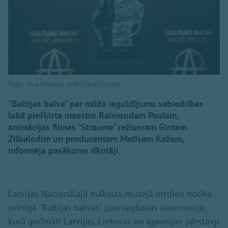
Foto: Ieva Makare, lofficielbaltic.com
"Baltijas balva" par mūža ieguldījumu sabiedrības
labā piešķirta maestro Raimondam Paulam,
animācijas filmas "Straume" režisoram Gintam
Zilbalodim un producentam Matīsam Kažam,
informēja pasākuma rīkotāji.
Latvijas Nacionālajā mākslas muzejā otrdien notika
svinīgā "Baltijas balvas" pasniegšanas ceremonija,
kurā godināti Latvijas, Lietuvas un Igaunijas pārstāvji