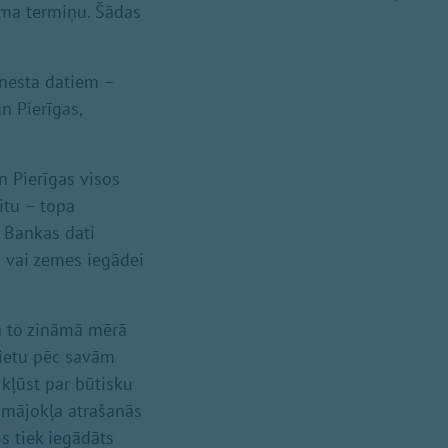
uma termiņu. Šādas
enesta datiem –
n Pierīgas,
n Pierīgas visos
itu – topa
. Bankas dati
as vai zemes iegādei
un to zināmā mērā
svietu pēc savām
 kļūst par būtisku
kā mājokļa atrašanās
s tiek iegādāts