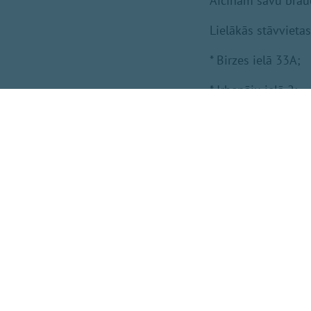
Aicinām savu brauc
Lielākās stāvvieta
* Birzes ielā 33A;
* Irbenāju ielā 2;
* Peldu ielā 22.
Iedzīvotājiem izpl
ierasties laicīgi, 
uz abiem pasākumie