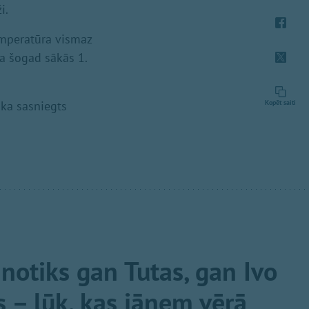
i.
emperatūra vismaz
a šogad sākās 1.
ika sasniegts
Kopēt saiti
 notiks gan Tutas, gan Ivo
 – lūk, kas jāņem vērā