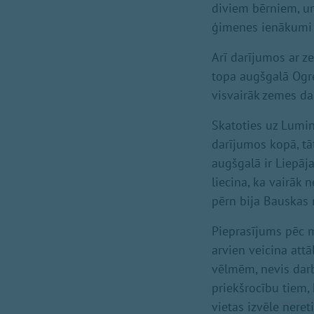
diviem bērniem, un
ģimenes ienākumi i
Arī darījumos ar z
topa augšgalā Ogre
visvairāk zemes da
Skatoties uz Lumin
darījumos kopā, tā
augšgalā ir Liepāj
liecina, ka vairāk 
pērn bija Bauskas 
Pieprasījums pēc m
arvien veicina attā
vēlmēm, nevis darb
priekšrocību tiem, 
vietas izvēle neret