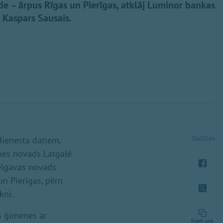
de – ārpus Rīgas un Pierīgas, atklāj Luminor bankas
 Kaspars Sausais.
Dalīties
dienesta datiem,
es novads Latgalē
elgavas novads
n Pierīgas, pērn
kni.
as ģimenes ar
Kopēt saiti