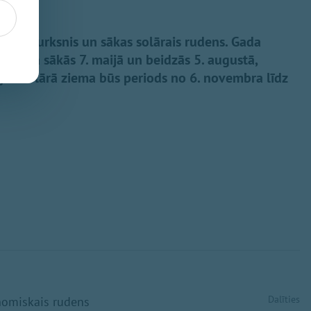
ais ceturksnis un sākas solārais rudens. Gada
 vasara sākās 7. maijā un beidzās 5. augustā,
 jeb solārā ziema būs periods no 6. novembra līdz
Dalīties
onomiskais rudens