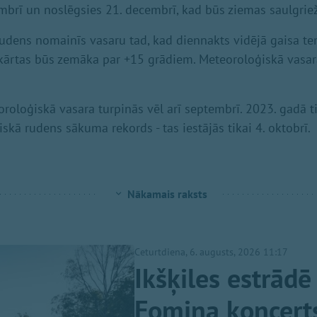
embrī un noslēgsies 21. decembrī, kad būs ziemas saulgriež
udens nomainīs vasaru tad, kad diennakts vidējā gaisa t
kārtas būs zemāka par +15 grādiem. Meteoroloģiskā vasar
oloģiskā vasara turpinās vēl arī septembrī. 2023. gadā t
skā rudens sākuma rekords - tas iestājās tikai 4. oktobrī.
Nākamais raksts
Ceturtdiena, 6. augusts, 2026 11:17
Ikšķiles estrādē
Fomina koncerts