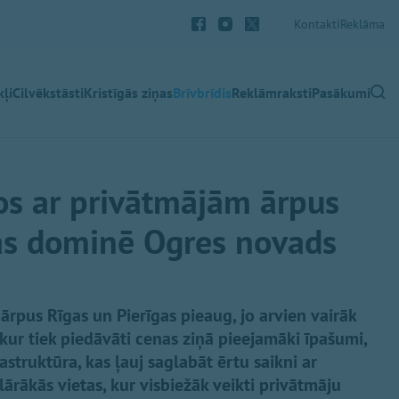
Kontakti
Reklāma
ļi
Cilvēkstāsti
Kristīgās ziņas
Brīvbrīdis
Reklāmraksti
Pasākumi
os ar privātmājām ārpus
as dominē Ogres novads
rpus Rīgas un Pierīgas pieaug, jo arvien vairāk
 kur tiek piedāvāti cenas ziņā pieejamāki īpašumi,
rastruktūra, kas ļauj saglabāt ērtu saikni ar
lārākās vietas, kur visbiežāk veikti privātmāju