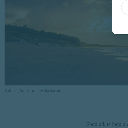
Baltijas jūra, foto - unsplash.com
Gadalaikus iedala 