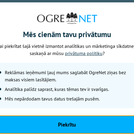
ir dzimtas saknes. Lai arī nereti dzīvesvieta tiek pieskaņot
ien izšķirošo lomu nospēlē pieraduma spēks un emocionālā 
Mēs cienām tavu privātumu
, ka katrs ceturtais no izsniegtajiem mājokļu kredītiem sa
bu Latvijas reģionos, tādējādi arvien vairāk cilvēku izvēla
ai piekrītat šajā vietnē izmantot analītikas un mārketinga sīkdatne
gas.
saskaņā ar mūsu
privātuma politiku
?
Reklāmas ieņēmumi ļauj mums saglabāt OgreNet ziņas bez
Nākamais raksts
maksas visiem lasītājiem.
Analītika palīdz saprast, kuras tēmas tev ir svarīgas.
Mēs nepārdodam tavus datus trešajām pusēm.
Ceturtdiena, 6. augusts, 2026 13:06
Lai arī solārais
tas ir sācies!
Piekrītu