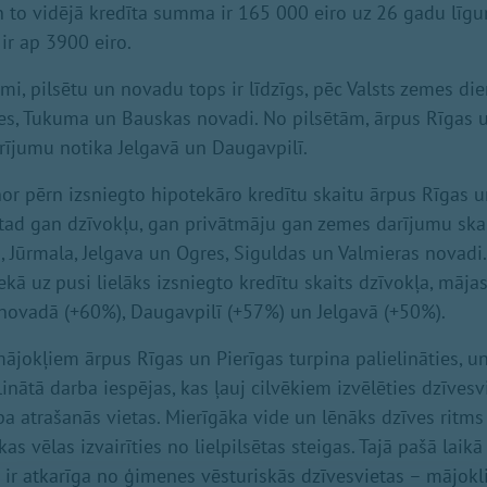
 to vidējā kredīta summa ir 165 000 eiro uz 26 gadu līg
r ap 3900 eiro.
emi, pilsētu un novadu tops ir līdzīgs, pēc Valsts zemes di
s, Tukuma un Bauskas novadi. No pilsētām, ārpus Rīgas u
rījumu notika Jelgavā un Daugavpilī.
or pērn izsniegto hipotekāro kredītu skaitu ārpus Rīgas u
tad gan dzīvokļu, gan privātmāju gan zemes darījumu ska
a, Jūrmala, Jelgava un Ogres, Siguldas un Valmieras novadi
nekā uz pusi lielāks izsniegto kredītu skaits dzīvokļa, māj
novadā (+60%), Daugavpilī (+57%) un Jelgavā (+50%).
ājokļiem ārpus Rīgas un Pierīgas turpina palielināties, 
linātā darba iespējas, kas ļauj cilvēkiem izvēlēties dzīve
a atrašanās vietas. Mierīgāka vide un lēnāks dzīves ritms
kas vēlas izvairīties no lielpilsētas steigas. Tajā pašā lai
i ir atkarīga no ģimenes vēsturiskās dzīvesvietas – mājokli