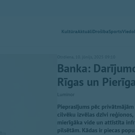
Kultūra
Aktuāli
Drošība
Sports
Viedok
Otrdiena, 10. jūnijs, 2025 09:10
Banka: Darījum
Rīgas un Pierīg
Luminor
Pieprasījums pēc privātmājām ā
cilvēku izvēlas dzīvi reģionos,
mierīgāka vide un attīstīta inf
pilsētām. Kādas ir piecas popu