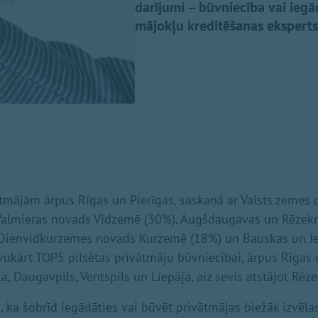
darījumi – būvniecība vai iegā
mājokļu kreditēšanas eksperts
tmājām ārpus Rīgas un Pierīgas, saskaņā ar Valsts zemes 
almieras novads Vidzemē (30%), Augšdaugavas un Rēzekn
Dienvidkurzemes novads Kurzemē (18%) un Bauskas un J
ukārt TOP5 pilsētas privātmāju būvniecībai, ārpus Rīgas u
la, Daugavpils, Ventspils un Liepāja, aiz sevis atstājot Rēze
a, ka šobrīd iegādāties vai būvēt privātmājas biežāk izvēl