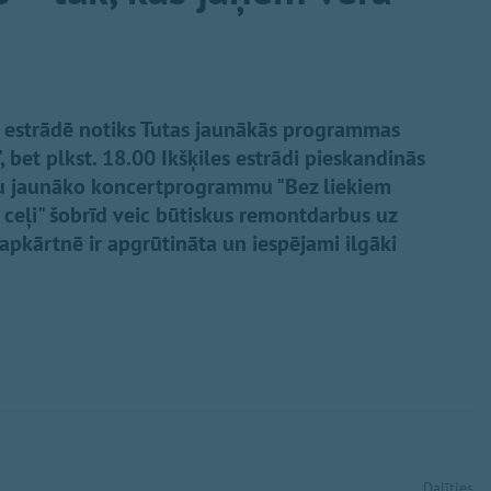
es estrādē notiks Tutas jaunākās programmas
 bet plkst. 18.00 Ikšķiles estrādi pieskandinās
vu jaunāko koncertprogrammu "Bez liekiem
s ceļi" šobrīd veic būtiskus remontdarbus uz
 apkārtnē ir apgrūtināta un iespējami ilgāki
Dalīties