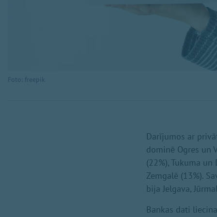
Foto: freepik
Darījumos ar privā
dominē Ogres un V
(22%), Tukuma un 
Zemgalē (13%). Sav
bija Jelgava, Jūrma
Bankas dati liecin