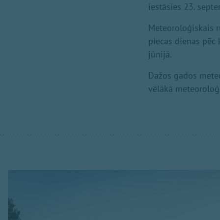
iestāsies 23. sept
Meteoroloģiskais r
piecas dienas pēc 
jūnijā.
Dažos gados meteor
vēlākā meteoroloģi