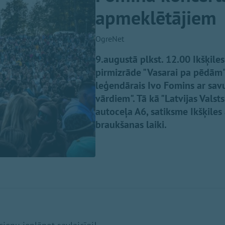
apmeklētājiem
OgreNet
9.augustā plkst. 12.00 Ikšķil
pirmizrāde "Vasarai pa pēdām",
leģendārais Ivo Fomins ar sa
vārdiem". Tā kā "Latvijas Valst
autoceļa A6, satiksme Ikšķiles
braukšanas laiki.