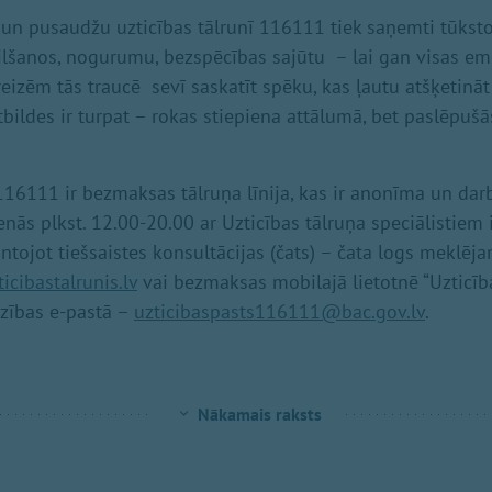
un pusaudžu uzticības tālrunī 116111 tiek saņemti tūkst
šanos, nogurumu, bezspēcības sajūtu – lai gan visas emo
reizēm tās traucē sevī saskatīt spēku, kas ļautu atšķetinā
 atbildes ir turpat – rokas stiepiena attālumā, bet paslēpu
 116111 ir bezmaksas tālruņa līnija, kas ir anonīma un dar
enās plkst. 12.00-20.00 ar Uzticības tālruņa speciālistiem
antojot tiešsaistes konsultācijas (čats) – čata logs meklēj
icibastalrunis.lv
vai bezmaksas mobilajā lietotnē “Uzticības
dzības e-pastā –
uzticibaspasts116111@bac.gov.lv
.
Nākamais raksts