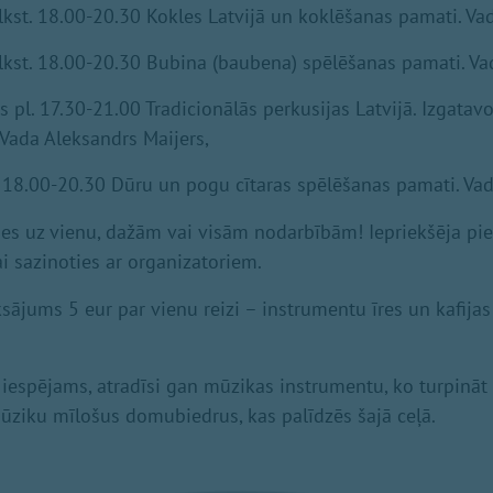
 plkst. 18.00-20.30 Kokles Latvijā un koklēšanas pamati. Va
 plkst. 18.00-20.30 Bubina (baubena) spēlēšanas pamati. V
is pl. 17.30-21.00 Tradicionālās perkusijas Latvijā. Izgata
 Vada Aleksandrs Maijers,
 pl. 18.00-20.30 Dūru un pogu cītaras spēlēšanas pamati. Va
ies uz vienu, dažām vai visām nodarbībām! Iepriekšēja pie
i sazinoties ar organizatoriem.
ājums 5 eur par vienu reizi – instrumentu īres un kafija
, iespējams, atradīsi gan mūzikas instrumentu, ko turpināt
ūziku mīlošus domubiedrus, kas palīdzēs šajā ceļā.