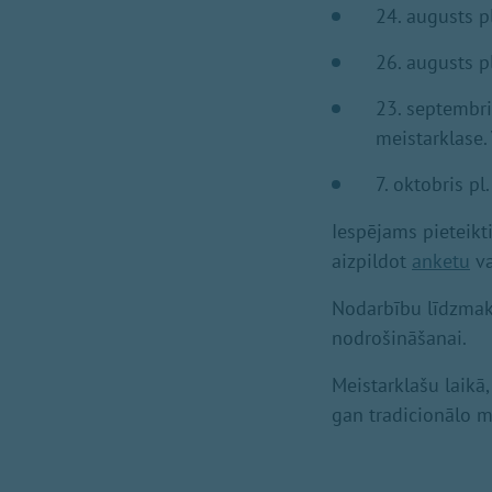
24.⁠⁠ augusts
26.⁠⁠ augusts
23.⁠⁠ septembr
meistarklase.
7.⁠⁠ oktobris
Iespējams pieteikt
aizpildot
anketu
va
Nodarbību līdzmaks
nodrošināšanai.
Meistarklašu laikā
gan tradicionālo m