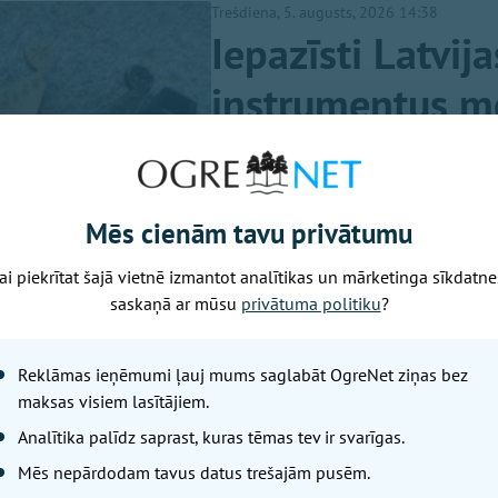
Trešdiena, 5. augusts, 2026 14:38
Iepazīsti Latvij
instrumentus m
ogresnovads.lv
Vasaras pilnbriedā uzsākts seš
draugiem būs iespēja iepazīt L
Mēs cienām tavu privātumu
iepazītu, tos vajag sadzirdēt, 
ai piekrītat šajā vietnē izmantot analītikas un mārketinga sīkdatne
zinošiem meistariem noskaidr
saskaņā ar mūsu
privātuma politiku
?
Reklāmas ieņēmumi ļauj mums saglabāt OgreNet ziņas bez
maksas visiem lasītājiem.
Analītika palīdz saprast, kuras tēmas tev ir svarīgas.
Mēs nepārdodam tavus datus trešajām pusēm.