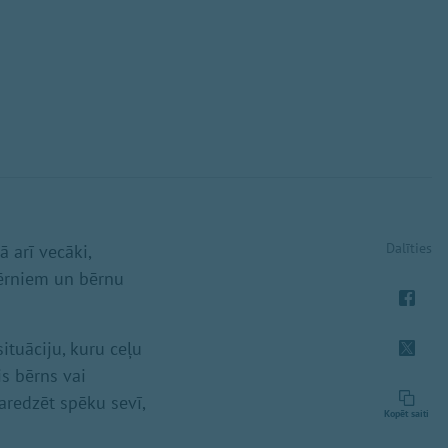
Dalīties
 arī vecāki,
 bērniem un bērnu
ituāciju, kuru ceļu
is bērns vai
aredzēt spēku sevī,
Kopēt saiti