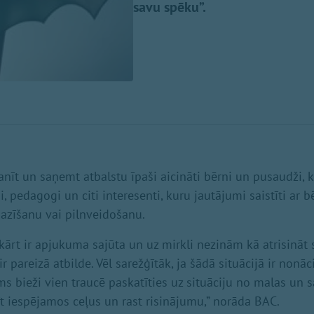
savu spēku”.
nīt un saņemt atbalstu īpaši aicināti bērni un pusaudži, kā
i, pedagogi un citi interesenti, kuru jautājumi saistīti ar
pazīšanu vai pilnveidošanu.
rt ir apjukuma sajūta un uz mirkli nezinām kā atrisināt s
ir pareizā atbilde. Vēl sarežģītāk, ja šādā situācijā ir nonāc
s bieži vien traucē paskatīties uz situāciju no malas un s
īt iespējamos ceļus un rast risinājumu,” norāda BAC.