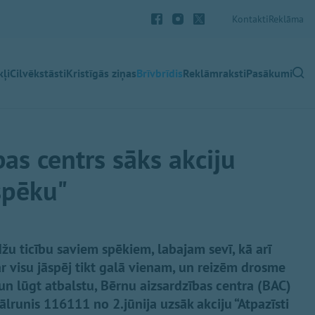
Kontakti
Reklāma
ļi
Cilvēkstāsti
Kristīgās ziņas
Brīvbrīdis
Reklāmraksti
Pasākumi
as centrs sāks akciju
spēku"
žu ticību saviem spēkiem, labajam sevī, kā arī
r visu jāspēj tikt galā vienam, un reizēm drosme
un lūgt atbalstu, Bērnu aizsardzības centra (BAC)
lrunis 116111 no 2.jūnija uzsāk akciju “Atpazīsti