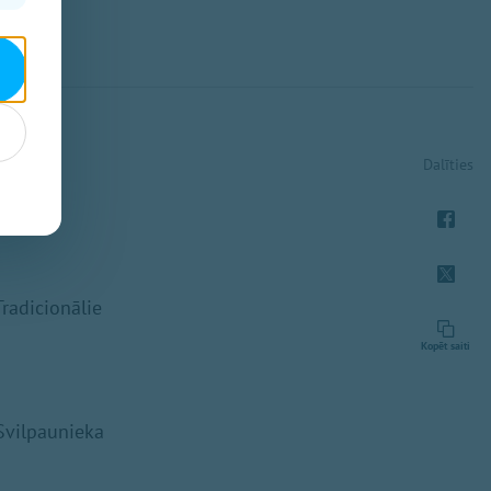
Dalīties
radicionālie
Kopēt saiti
 Svilpaunieka