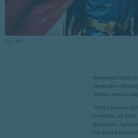
Foto: BAC
Kampaņas laikā zva
likumiskie pārstāvj
iekšējo resursu at
“Mums katram dažkā
izvēlēties un kāda 
pusaudzis. Apjukum
kas traucē ieraudz