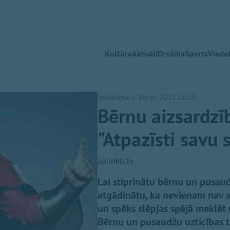
Kultūra
Aktuāli
Drošība
Sports
Viedok
Svētdiena, 1. jūnijs, 2025 11:35
Bērnu aizsardzīb
"Atpazīsti savu 
aprinkis.lv
Lai stiprinātu bērnu un pusaud
atgādinātu, ka nevienam nav a
un spēks slēpjas spējā meklēt 
Bērnu un pusaudžu uzticības tā