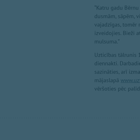
“Katru gadu Bērnu 
dusmām, sāpēm, vil
vajadzīgas, tomēr 
izveidojies. Bieži
mulsuma.”
Uzticības tālrunis
diennakti. Darbadi
sazināties, arī izm
mājaslapā
www.uzt
vēršoties pēc palī