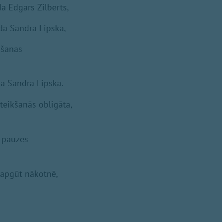
da Edgars Zilberts,
ada Sandra Lipska,
vošanas
da Sandra Lipska.
teikšanās obligāta,
s pauzes
 apgūt nākotnē,