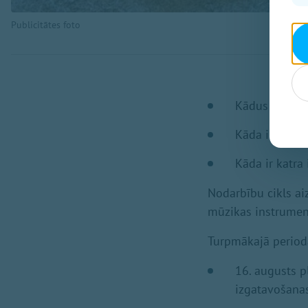
Publicitātes foto
Kādus instrum
Kāda ir kokle
Kāda ir katra
Nodarbību cikls ai
mūzikas instrument
Turpmākajā periodā
16.⁠⁠ augusts
izgatavošanas