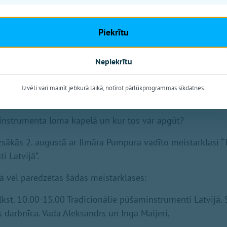
Piekrītu
Nepiekrītu
entus pieņemts uzskatīt par tradicionāliem un kāpēc?
Izvēli vari mainīt jebkurā laikā, notīrot pārlūkprogrammas sīkdatnes.
s, vijoles un citu instrumentu vēsture Latvijā?
 instrumenta loma kapelā un kur tos var apgūt?
zsākās 2. augustā ar Ilmāra Pumpura vadīto meistarklasi “T
i Latvijā”.
 vēl paredzētas šādas meistarklases:
 plkst. 10.00-15.00 Tradicionālie pūšaminstrumenti Latvijā.
 darbnīca. Vada Aleksandrs un Inga Maijeri,