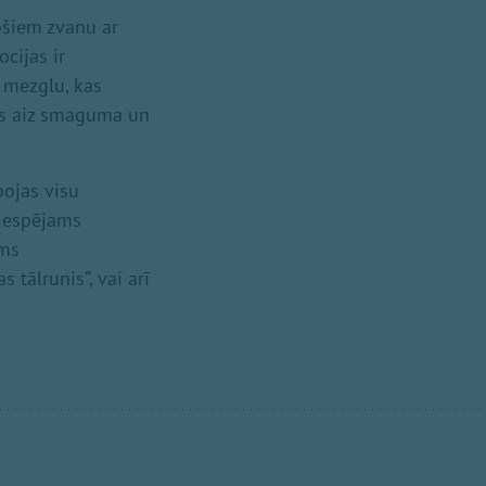
ošiem zvanu ar
cijas ir
t mezglu, kas
šās aiz smaguma un
bojas visu
 iespējams
ams
 tālrunis”, vai arī