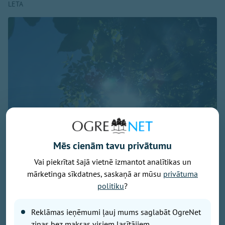
LETA
Mēs cienām tavu privātumu
Vai piekrītat šajā vietnē izmantot analītikas un
mārketinga sīkdatnes, saskaņā ar mūsu
privātuma
Foto: pexels.com
politiku
?
Svētdien laika apstākļus valstī noteiks anticiklons -
Reklāmas ieņēmumi ļauj mums saglabāt OgreNet
dienas sākumā daudzviet valstī saulains un sauss
ziņas bez maksas visiem lasītājiem.