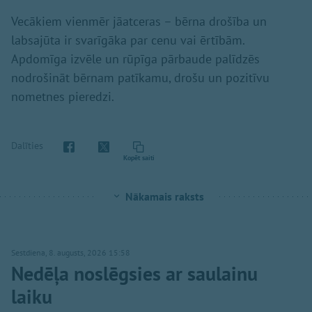
Vecākiem vienmēr jāatceras – bērna drošība un
labsajūta ir svarīgāka par cenu vai ērtībām.
Apdomīga izvēle un rūpīga pārbaude palīdzēs
nodrošināt bērnam patīkamu, drošu un pozitīvu
nometnes pieredzi.
Dalīties
Kopēt saiti
Nākamais raksts
Sestdiena, 8. augusts, 2026 15:58
Nedēļa noslēgsies ar saulainu
laiku