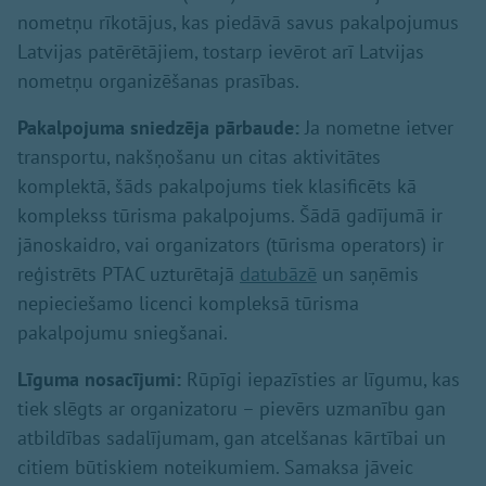
nometņu rīkotājus, kas piedāvā savus pakalpojumus
Latvijas patērētājiem, tostarp ievērot arī Latvijas
nometņu organizēšanas prasības.
Pakalpojuma sniedzēja pārbaude:
Ja nometne ietver
transportu, nakšņošanu un citas aktivitātes
komplektā, šāds pakalpojums tiek klasificēts kā
komplekss tūrisma pakalpojums. Šādā gadījumā ir
jānoskaidro, vai organizators (tūrisma operators) ir
reģistrēts PTAC uzturētajā
datubāzē
un saņēmis
nepieciešamo licenci kompleksā tūrisma
pakalpojumu sniegšanai.
Līguma nosacījumi:
Rūpīgi iepazīsties ar līgumu, kas
tiek slēgts ar organizatoru – pievērs uzmanību gan
atbildības sadalījumam, gan atcelšanas kārtībai un
citiem būtiskiem noteikumiem. Samaksa jāveic