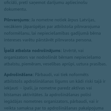
oficiāli, pretī saņemot darījumu apliecinošu
dokumentu.
Pilnvarojums:
Ja nometne notiek ārpus Latvijas,
vecākiem jāparūpējas par atbilstoša pilnvarojuma
noformēšanu, lai nepieciešamības gadījumā bērna
intereses varētu pārstāvēt pilnvarota persona.
Īpašā atbalsta nodrošinājums:
Izvērtē, vai
organizators var nodrošināt bērnam nepieciešamo
atbalstu, piemēram, veselības aprūpi, uztura prasības.
Apdrošināšana:
Pārbaudi, vai tiek noformēts
atbilstošs apdrošināšanas līgums un kādi riski tajā ir
iekļauti – īpaši, ja nometne paredz aktīvas vai
bīstamas aktivitātes. Ja apdrošināšanas polisi
iegādājas nometnes organizators, pārbaudi, vai ir
veikta samaksa par to apdrošināšanas pakalpojuma