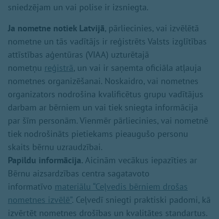
sniedzējam un vai polise ir izsniegta.
Ja nometne notiek Latvijā
, pārliecinies, vai izvēlētā
nometne un tās vadītājs ir reģistrēts Valsts izglītības
attīstības aģentūras (VIAA) uzturētajā
nometņu
reģistrā
, un vai ir saņemta oficiāla atļauja
nometnes organizēšanai. Noskaidro, vai nometnes
organizators nodrošina kvalificētus grupu vadītājus
darbam ar bērniem un vai tiek sniegta informācija
par šīm personām. Vienmēr pārliecinies, vai nometnē
tiek nodrošināts pietiekams pieaugušo personu
skaits bērnu uzraudzībai.
Papildu informācija.
Aicinām vecākus iepazīties ar
Bērnu aizsardzības centra sagatavoto
informatīvo
materiālu “Ceļvedis bērniem drošas
nometnes izvēlē”
. Ceļvedī sniegti praktiski padomi, kā
izvērtēt nometnes drošības un kvalitātes standartus.