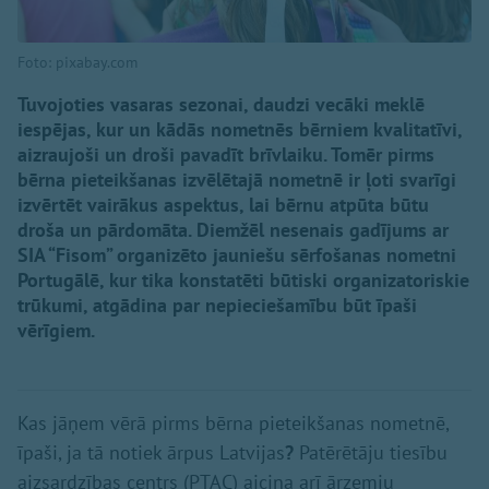
Foto: pixabay.com
Tuvojoties vasaras sezonai, daudzi vecāki meklē
iespējas, kur un kādās nometnēs bērniem kvalitatīvi,
aizraujoši un droši pavadīt brīvlaiku. Tomēr pirms
bērna pieteikšanas izvēlētajā nometnē ir ļoti svarīgi
izvērtēt vairākus aspektus, lai bērnu atpūta būtu
droša un pārdomāta. Diemžēl nesenais gadījums ar
SIA “Fisom” organizēto jauniešu sērfošanas nometni
Portugālē, kur tika konstatēti būtiski organizatoriskie
trūkumi, atgādina par nepieciešamību būt īpaši
vērīgiem.
Kas jāņem vērā pirms bērna pieteikšanas nometnē,
īpaši, ja tā notiek ārpus Latvijas
?
Patērētāju tiesību
aizsardzības centrs (PTAC) aicina arī ārzemju