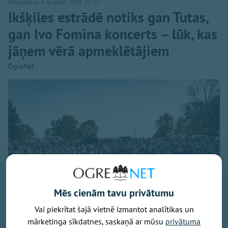
Ceturtdiena, 6. augusts, 2026 11:17
Ikšķiles estrādē notiks gan Tutas,
gan Ivo Fomina koncerts – lūk, kas
jāņem vērā apmeklētājiem
OgreNet
Mēs cienām tavu privātumu
Vai piekrītat šajā vietnē izmantot analītikas un
mārketinga sīkdatnes, saskaņā ar mūsu
privātuma