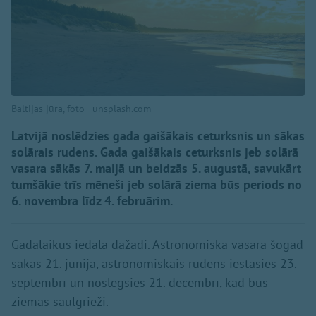
Baltijas jūra, foto - unsplash.com
Latvijā noslēdzies gada gaišākais ceturksnis un sākas
solārais rudens. Gada gaišākais ceturksnis jeb solārā
vasara sākās 7. maijā un beidzās 5. augustā, savukārt
tumšākie trīs mēneši jeb solārā ziema būs periods no
6. novembra līdz 4. februārim.
Gadalaikus iedala dažādi. Astronomiskā vasara šogad
sākās 21. jūnijā, astronomiskais rudens iestāsies 23.
septembrī un noslēgsies 21. decembrī, kad būs
ziemas saulgrieži.