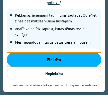
Foto: Ieva Romaško
politiku
?
9.augustā plkst. 12.00 Ikšķiles estrādē notiks Tutas
jaunākās programmas pirmizrāde "Vasarai pa pēdām",
Reklāmas ieņēmumi ļauj mums saglabāt OgreNet
bet plkst. 18.00 Ikšķiles estrādi pieskandinās
ziņas bez maksas visiem lasītājiem.
leģendārais Ivo Fomins ar savu jaunāko
Analītika palīdz saprast, kuras tēmas tev ir
koncertprogrammu "Bez liekiem vārdiem". Tā kā
svarīgas.
"Latvijas Valsts ceļi" šobrīd veic būtiskus
Mēs nepārdodam tavus datus trešajām pusēm.
remontdarbus uz autoceļa A6, satiksme Ikšķiles
apkārtnē ir apgrūtināta un iespējami ilgāki
braukšanas laiki.
Piekrītu
Aicinām savu braucienu ieplānot savlaicīgi!
Nepiekrītu
Lielākās stāvvietas pieejamas:
Izvēli vari mainīt jebkurā laikā, notīrot pārlūkprogrammas sīkdatnes.
* Birzes ielā 33A;
* Irbenāju ielā 2;