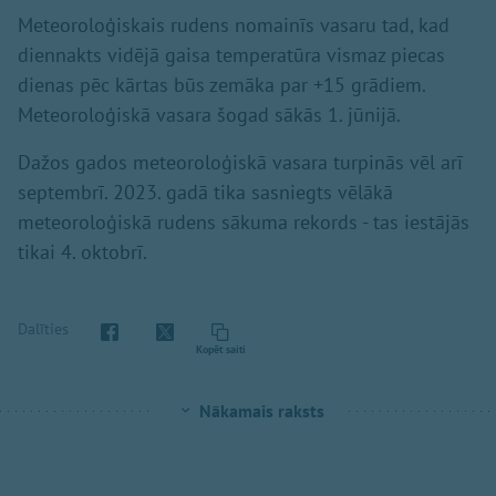
Meteoroloģiskais rudens nomainīs vasaru tad, kad
diennakts vidējā gaisa temperatūra vismaz piecas
dienas pēc kārtas būs zemāka par +15 grādiem.
Meteoroloģiskā vasara šogad sākās 1. jūnijā.
Dažos gados meteoroloģiskā vasara turpinās vēl arī
septembrī. 2023. gadā tika sasniegts vēlākā
meteoroloģiskā rudens sākuma rekords - tas iestājās
tikai 4. oktobrī.
Dalīties
Kopēt saiti
Nākamais raksts