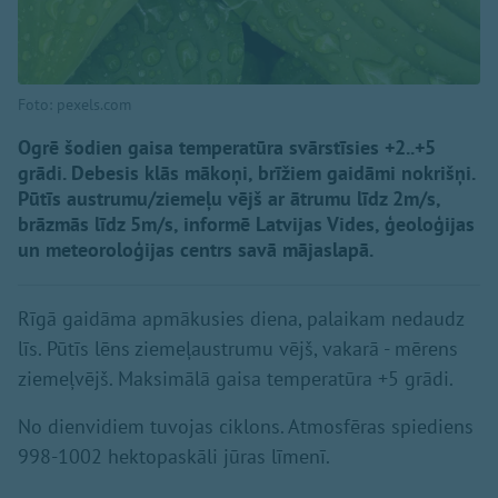
Foto: pexels.com
Ogrē šodien gaisa temperatūra svārstīsies +2..+5
grādi. Debesis klās mākoņi, brīžiem gaidāmi nokrišņi.
Pūtīs austrumu/ziemeļu vējš ar ātrumu līdz 2m/s,
brāzmās līdz 5m/s, informē Latvijas Vides, ģeoloģijas
un meteoroloģijas centrs savā mājaslapā.
Rīgā gaidāma apmākusies diena, palaikam nedaudz
līs. Pūtīs lēns ziemeļaustrumu vējš, vakarā - mērens
ziemeļvējš. Maksimālā gaisa temperatūra +5 grādi.
No dienvidiem tuvojas ciklons. Atmosfēras spiediens
998-1002 hektopaskāli jūras līmenī.