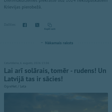
Dienvidkurzemes piekrastē līdz 1024 hektopaskāliem
Krievijas pierobežā.
Dalīties
Kopēt saiti
Nākamais raksts
Ceturtdiena, 6. augusts, 2026 13:06
Lai arī solārais, tomēr - rudens! Un
Latvijā tas ir sācies!
OgreNet / Leta