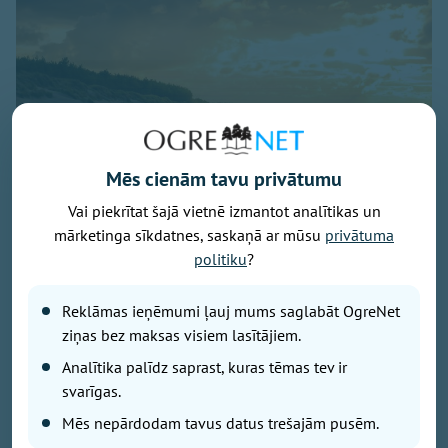
Mēs cienām tavu privātumu
Vai piekrītat šajā vietnē izmantot analītikas un
Baltijas jūra, foto - unsplash.com
mārketinga sīkdatnes, saskaņā ar mūsu
privātuma
Latvijā noslēdzies gada gaišākais ceturksnis un sākas
politiku
?
solārais rudens. Gada gaišākais ceturksnis jeb solārā
vasara sākās 7. maijā un beidzās 5. augustā, savukārt
Reklāmas ieņēmumi ļauj mums saglabāt OgreNet
tumšākie trīs mēneši jeb solārā ziema būs periods no
ziņas bez maksas visiem lasītājiem.
6. novembra līdz 4. februārim.
Analītika palīdz saprast, kuras tēmas tev ir
svarīgas.
Gadalaikus iedala dažādi. Astronomiskā vasara šogad
Mēs nepārdodam tavus datus trešajām pusēm.
sākās 21. jūnijā, astronomiskais rudens iestāsies 23.