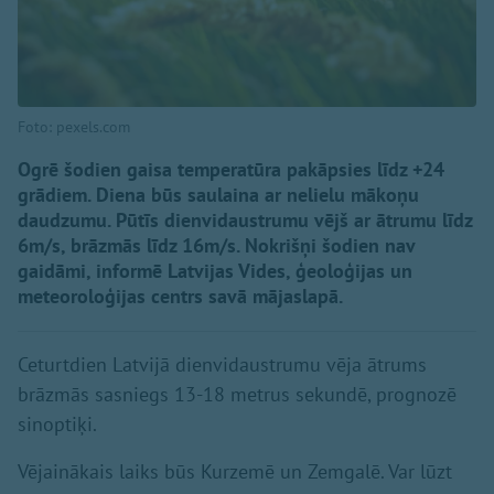
Foto: pexels.com
Ogrē šodien gaisa temperatūra pakāpsies līdz +24
grādiem. Diena būs saulaina ar nelielu mākoņu
daudzumu. Pūtīs dienvidaustrumu vējš ar ātrumu līdz
6m/s, brāzmās līdz 16m/s. Nokrišņi šodien nav
gaidāmi, informē Latvijas Vides, ģeoloģijas un
meteoroloģijas centrs savā mājaslapā.
Ceturtdien Latvijā dienvidaustrumu vēja ātrums
brāzmās sasniegs 13-18 metrus sekundē, prognozē
sinoptiķi.
Vējainākais laiks būs Kurzemē un Zemgalē. Var lūzt