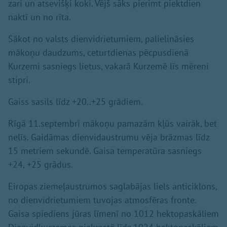
zari un atsevišķi koki. Vējš sāks pierimt piektdien
naktī un no rīta.
Sākot no valsts dienvidrietumiem, palielināsies
mākoņu daudzums, ceturtdienas pēcpusdienā
Kurzemi sasniegs lietus, vakarā Kurzemē līs mēreni
stipri.
Gaiss sasils līdz +20..+25 grādiem.
Rīgā 11.septembrī mākoņu pamazām kļūs vairāk, bet
nelīs. Gaidāmas dienvidaustrumu vēja brāzmas līdz
15 metriem sekundē. Gaisa temperatūra sasniegs
+24, +25 grādus.
Eiropas ziemeļaustrumos saglabājas liels anticiklons,
no dienvidrietumiem tuvojas atmosfēras fronte.
Gaisa spiediens jūras līmenī no 1012 hektopaskāliem