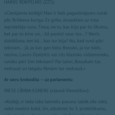
HARIJS ROKPELNIS (ZZS):
«Cienījamie kolēģi! Man ir liels pagodinājums runāt
pēc Briškena kunga. Es gribu atsaukties uz viņa
iepriekšējo runu. Tiesa, ne to, kas bija par šo likumu,
bet par to kino un... kā pareizi sauc tos...? Nevis
dublēšana, bet kā... kas tur bija? Nu, kad runā pāri
tekstam... jā, jo kas gan būtu Boņuks, ja tur kāds,
nezinu, Lauris Dzelzītis vai cits klasisks vidzemnieks,
runātu pāri šim tekstam? Par laimi, Boņukam tas
nedraud un latgaļu filmām tas nedraud.»
Ar savu krokodilu – uz parlamentu
INESE LĪBIŅA-EGNERE («Jaunā Vienotība»):
«Kolēģi, ir tāda laba latviešu paruna: labāk zīle rokā,
nekā mednis kokā. Un, atbalstot šo 3. priekšlikumu,