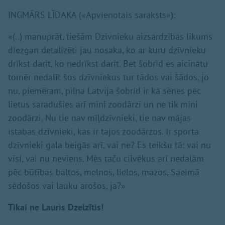
INGMĀRS LĪDAKA («Apvienotais saraksts»):
«(..) manuprāt, tiešām Dzīvnieku aizsardzības likums
diezgan detalizēti jau nosaka, ko ar kuru dzīvnieku
drīkst darīt, ko nedrīkst darīt. Bet šobrīd es aicinātu
tomēr nedalīt šos dzīvniekus tur tādos vai šādos, jo
nu, piemēram, pilna Latvija šobrīd ir kā sēnes pēc
lietus saradušies arī mini zoodārzi un ne tik mini
zoodārzi. Nu tie nav mīļdzīvnieki, tie nav mājas
istabas dzīvnieki, kas ir tajos zoodārzos. Ir sporta
dzīvnieki gala beigās arī, vai ne? Es teikšu tā: vai nu
visi, vai nu neviens. Mēs taču cilvēkus arī nedalām
pēc būtības baltos, melnos, lielos, mazos, Saeimā
sēdošos vai lauku arošos, ja?»
Tikai ne Lauris Dzelzītis!