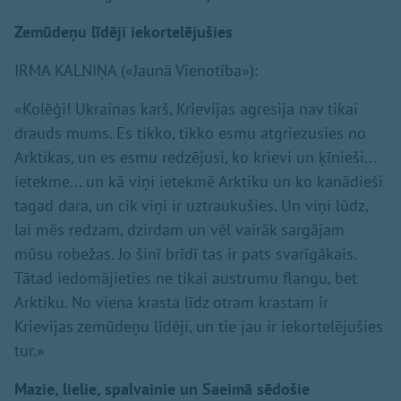
Zemūdeņu līdēji iekortelējušies
IRMA KALNIŅA («Jaunā Vienotība»):
«Kolēģi! Ukrainas karš, Krievijas agresija nav tikai
drauds mums. Es tikko, tikko esmu atgriezusies no
Arktikas, un es esmu redzējusi, ko krievi un ķīnieši...
ietekme... un kā viņi ietekmē Arktiku un ko kanādieši
tagad dara, un cik viņi ir uztraukušies. Un viņi lūdz,
lai mēs redzam, dzirdam un vēl vairāk sargājam
mūsu robežas. Jo šinī brīdī tas ir pats svarīgākais.
Tātad iedomājieties ne tikai austrumu flangu, bet
Arktiku. No viena krasta līdz otram krastam ir
Krievijas zemūdeņu līdēji, un tie jau ir iekortelējušies
tur.»
Mazie, lielie, spalvainie un Saeimā sēdošie