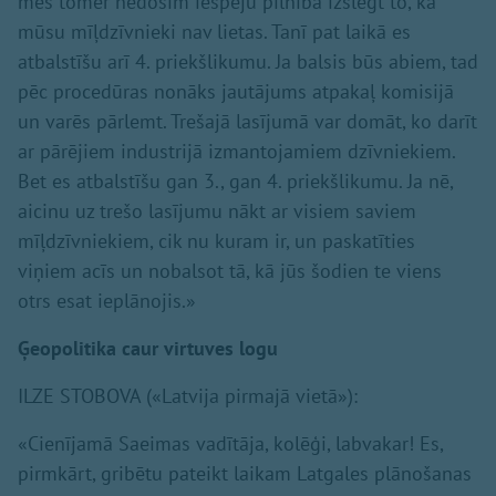
mēs tomēr nedosim iespēju pilnībā izslēgt to, ka
mūsu mīļdzīvnieki nav lietas. Tanī pat laikā es
atbalstīšu arī 4. priekšlikumu. Ja balsis būs abiem, tad
pēc procedūras nonāks jautājums atpakaļ komisijā
un varēs pārlemt. Trešajā lasījumā var domāt, ko darīt
ar pārējiem industrijā izmantojamiem dzīvniekiem.
Bet es atbalstīšu gan 3., gan 4. priekšlikumu. Ja nē,
aicinu uz trešo lasījumu nākt ar visiem saviem
mīļdzīvniekiem, cik nu kuram ir, un paskatīties
viņiem acīs un nobalsot tā, kā jūs šodien te viens
otrs esat ieplānojis.»
Ģeopolitika caur virtuves logu
ILZE STOBOVA («Latvija pirmajā vietā»):
«Cienījamā Saeimas vadītāja, kolēģi, labvakar! Es,
pirmkārt, gribētu pateikt laikam Latgales plānošanas