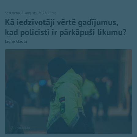
Sestdiena, 8. augusts, 2026 11:41
Kā iedzīvotāji vērtē gadījumus,
kad policisti ir pārkāpuši likumu?
Liene Ozola