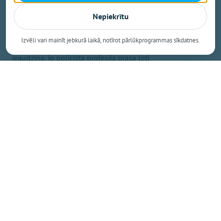
jūtas pārāki par citiem, tāpēc arī atļaujas būt
Nepiekrītu
bravūrīgi vai braukt reibumā. Varbūt būtu
jāpārskata policistu sagatavošanas process –
Izvēli vari mainīt jebkurā laikā, notīrot pārlūkprogrammas sīkdatnes.
kā viņus māca, kādas vērtības un disciplīnu
ieaudzina, jo policista profesija prasa ļoti
augstu atbildību.
Roberts, skolnieks
Tas nav pieļaujams. Negribētos, lai kaut kas
tāds notiktu arī Ogrē. Pat ja policists nav darbā,
viņam ir jāprot kontrolēt sevi. Policistam jābūt
atbildīgam un konfliktus jāspēj risināt mierīgā
ceļā. Nevajadzētu arī visus policistus vērtēt
vienādi – nevar teikt, ka visi ir slikti. Domāju, ka
policistiem vajadzētu veikt nopietnākas un
regulārākas veselības pārbaudes, īpašu
uzmanību pievēršot mentālajai veselībai. Kad
biju mazāks, mani šī profesija ļoti saistīja, likās
interesanta. Tagad gan policista darbu vairs