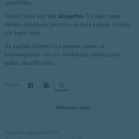
atbaidītājs.
Trešajā vietā viņš liek
kliņģerītes
. Šis zieds satur
nelielu daudzumu piretrīna, no kura kukaiņi izvairās
par katru cenu.
Kā papildu līdzekli viņš piemin citronu ar
krustnagliņām – arī šis vienkāršais savienojums
palīdz atbaidīt odus.
Dalīties
Kopēt saiti
Nākamais raksts
Svētdiena, 9. augusts, 2026 09:00