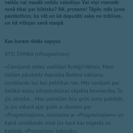
veiklu vai mazāk veiklu valodiņu. Vai viņi vienmēr
runā tikai par būtisko? Nē, protams! Tāpēc mēs jums
pastāstīsim, ko vēl un kā deputāti saka no tribīnes,
un kā villojas savā starpā.
Kas kuram rādās sapņos
ATIS ŠVINKA («Progresīvie»):
«Cienījamā sēdes vadītāja! Kolēģi! Vēlreiz. Mani
tiešām pārsteidz deputāta Butāna nākšana,
uzstāšanās tur, kur politikas nav. Mēs runājam par
lielākā mūsu infrastruktūras objekta būvniecību. To
jūs atrodat... Man patiešām būs grūti jums palīdzēt,
ja jūs vakarā ejat gulēt ar domām par
«Progresīvajiem», mostaties ar «Progresīvajiem» un
katrā uzstāšanās reizē jūs kaut kas trigerēs un
kaitinās «Progresīvo» teiktajā.»