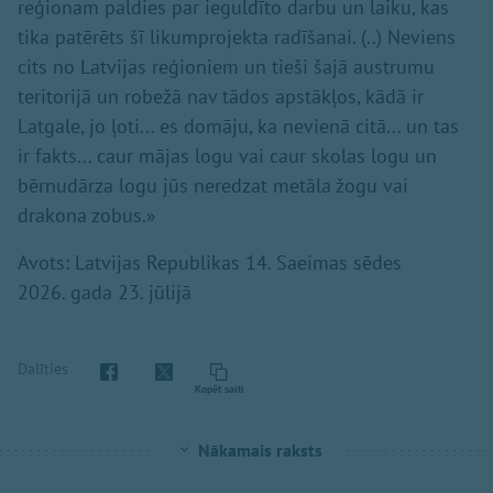
reģionam paldies par ieguldīto darbu un laiku, kas
tika patērēts šī likumprojekta radīšanai. (..) Neviens
cits no Latvijas reģioniem un tieši šajā austrumu
teritorijā un robežā nav tādos apstākļos, kādā ir
Latgale, jo ļoti... es domāju, ka nevienā citā... un tas
ir fakts... caur mājas logu vai caur skolas logu un
bērnudārza logu jūs neredzat metāla žogu vai
drakona zobus.»
Avots: Latvijas Republikas 14. Saeimas sēdes
2026. gada 23. jūlijā
Dalīties
Kopēt saiti
Nākamais raksts