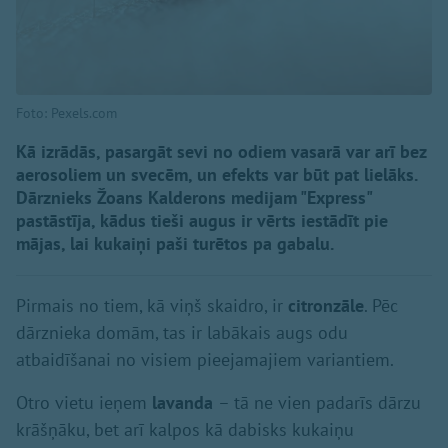
Foto: Pexels.com
Kā izrādās, pasargāt sevi no odiem vasarā var arī bez
aerosoliem un svecēm, un efekts var būt pat lielāks.
Dārznieks Žoans Kalderons medijam "Express"
pastāstīja, kādus tieši augus ir vērts iestādīt pie
mājas, lai kukaiņi paši turētos pa gabalu.
Pirmais no tiem, kā viņš skaidro, ir
citronzāle
. Pēc
dārznieka domām, tas ir labākais augs odu
atbaidīšanai no visiem pieejamajiem variantiem.
Otro vietu ieņem
lavanda
– tā ne vien padarīs dārzu
krāšņāku, bet arī kalpos kā dabisks kukaiņu