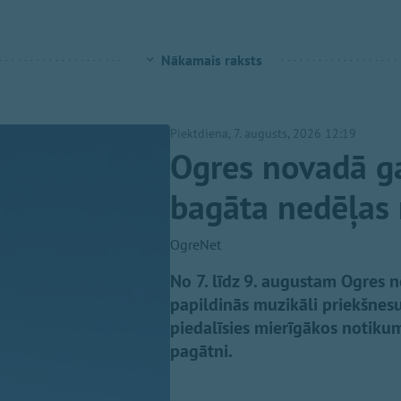
Nākamais raksts
Piektdiena, 7. augusts, 2026 12:19
Ogres novadā 
bagāta nedēļas 
OgreNet
No 7. līdz 9. augustam Ogres 
papildinās muzikāli priekšnesu
piedalīsies mierīgākos notikum
pagātni.