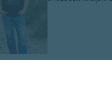
n iemīļotās dziesmas “Nepārmet man”, “Mazs cinītis”, “Mež
ņa par dzīvošanu”, “Kamēr svecītes deg”, “Vasara nebeigsies
aimonda Paula un Jāņa Petera dziesmu cikla “Pērļu zvejnie
s arī no jauna apgūtas leģendārās dziesmas “Laternu stu