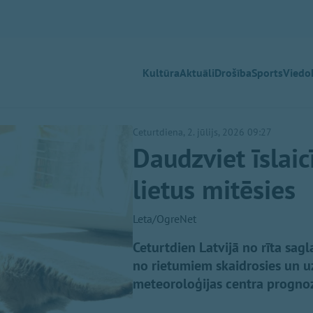
Kultūra
Aktuāli
Drošība
Sports
Viedok
Ceturtdiena, 2. jūlijs, 2026 09:27
Daudzviet īslaic
lietus mitēsies
Leta/OgreNet
Ceturtdien Latvijā no rīta sag
no rietumiem skaidrosies un uz
meteoroloģijas centra progno