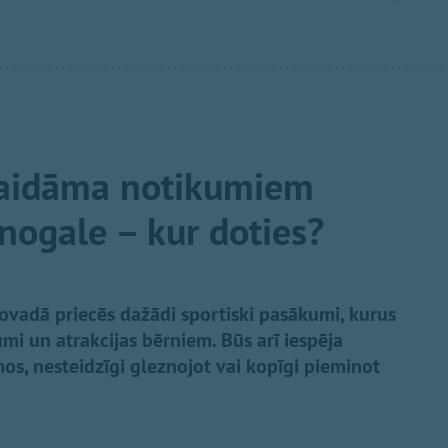
gaidāma notikumiem
nogale – kur doties?
novadā priecēs dažādi sportiski pasākumi, kurus
mi un atrakcijas bērniem. Būs arī iespēja
os, nesteidzīgi gleznojot vai kopīgi pieminot