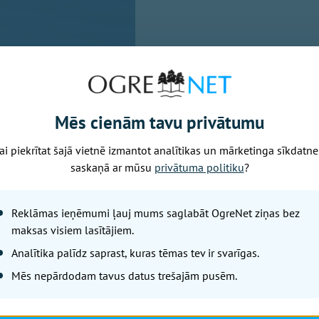
Mēs cienām tavu privātumu
ai piekrītat šajā vietnē izmantot analītikas un mārketinga sīkdatne
saskaņā ar mūsu
privātuma politiku
?
15.00 un 8. augustā plkst. 10.00 Jumpravas pagasta Kultū
Reklāmas ieņēmumi ļauj mums saglabāt OgreNet ziņas bez
ba "Viedums" aicina "viedumiešus" uz divām gleznošanas n
maksas visiem lasītājiem.
prieku un radītu un iepriecinātu sevi un citus (jo pēc tam
Analītika palīdz saprast, kuras tēmas tev ir svarīgas.
utas Krūkles.
Mēs nepārdodam tavus datus trešajām pusēm.
dz 21.00 Neatkarības laukumā, Ogrē, priecēs vasaras vakar
s apgūt deju soļus, bet spēlmaņi parūpēsies par mūziku. U