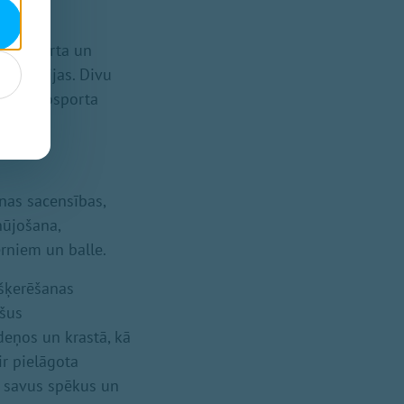
īgs sporta un
as Latvijas. Divu
as, motosporta
nas sacensības,
nūjošana,
ērniem un balle.
šķerēšanas
ušus
deņos un krastā, kā
r pielāgota
 savus spēkus un