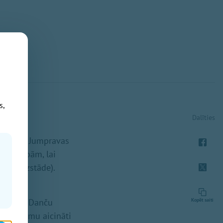
s,
Dalīties
ras namā Jumpravas
odarbībām, lai
 taps izstāde).
a danči! Danču
Kopēt saiti
z pasākumu aicināti