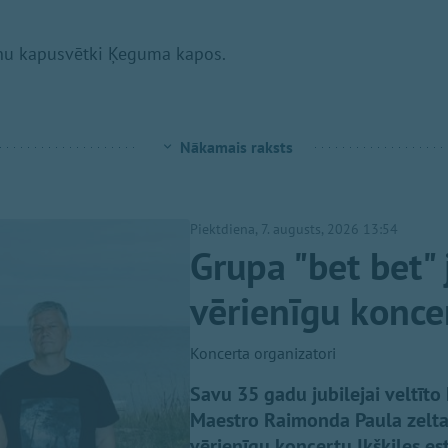
rāņu kapusvētki Ķeguma kapos.
Nākamais raksts
Piektdiena, 7. augusts, 2026 13:54
Grupa "bet bet" 
vērienīgu koncer
Koncerta organizatori
Savu 35 gadu jubilejai veltīto
Maestro Raimonda Paula zelta 
vērienīgu koncertu Ikšķiles es