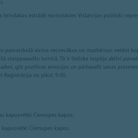
s.
es brīvdabas estrādē norisināsies Vislatvijas politiski repr
ažu pamatskolā aicina vecvecākus un mazbērnus veidot 
ošā starppaaudžu turnīrā. Tā ir lieliska iespēja aktīvi pavad
saikni, gūt pozitīvas emocijas un pārbaudīt savas prasme
 Reģistrācija no plkst. 9.00.
āņu kapusvētki Ciemupes kapos;
ļu kapusvētki Ciemupes kapos.