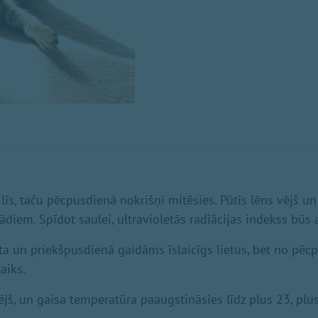
 līs, taču pēcpusdienā nokrišņi mitēsies. Pūtīs lēns vējš un 
ādiem. Spīdot saulei, ultravioletās radiācijas indekss būs 
īta un priekšpusdienā gaidāms īslaicīgs lietus, bet no pē
aiks.
ējš, un gaisa temperatūra paaugstināsies līdz plus 23, plu