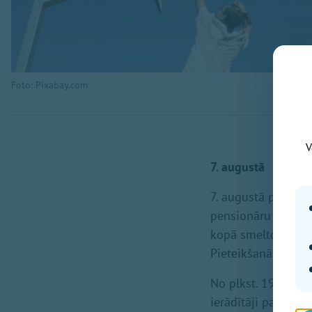
Foto: Pixabay.com
V
7. augustā
7. augustā plkst. 
pensionāru biedrī
kopā smeltos krāsu 
Pieteikšanās pie R
No plkst. 19.00 lī
ierādītāji palīdzē