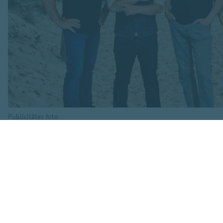
Publicitātes foto
Koncertā skanēs ga
dziesma”, “Dziesmi
arī fragmenti no R
programmā iekļauta