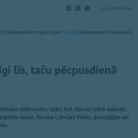
Kontakti
Reklāma
ļi
Cilvēkstāsti
Kristīgās ziņas
Brīvbrīdis
Reklāmraksti
Pasākumi
īgi līs, taču pēcpusdienā
labāsies mākoņains laiks, bet dienas laikā debesis
spīdēs saule, liecina Latvijas Vides, ģeoloģijas un
zes.