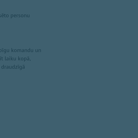
esēto personu
kopīgu komandu un
īt laiku kopā,
s draudzīgā