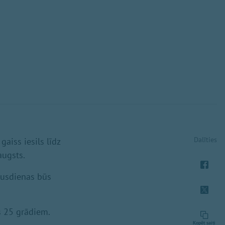
Dalīties
gaiss iesils līdz
augsts.
cpusdienas būs
s 25 grādiem.
Kopēt saiti