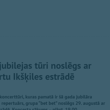
jubilejas tūri noslēgs ar
tu Ikšķiles estrādē
 koncerttūri, kuras pamatā ir šā gada jubilāra
repertuārs, grupa “bet bet” noslēgs 29. augustā ar
trādē. Koncerta sākums – plkst. 19.00.