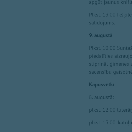
apgūt jaunus knifu
Plkst. 13.00 Ikšķil
salidojums.
9. augustā
Plkst. 10.00 Sunt
piedalīties aizrauj
stiprināt ģimenes 
sacensību gaisotnē!
Kapusvētki
8. augustā:
plkst. 12.00 luter
plkst. 13.00. kato