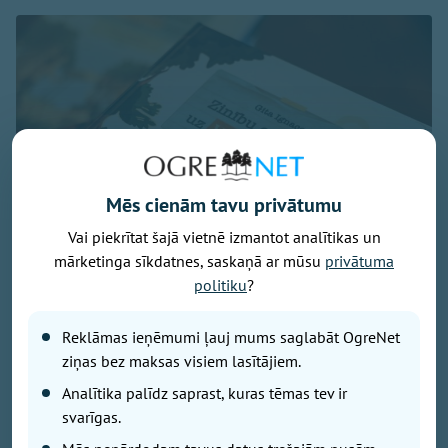
Mēs cienām tavu privātumu
Vai piekrītat šajā vietnē izmantot analītikas un
mārketinga sīkdatnes, saskaņā ar mūsu
privātuma
politiku
?
Reklāmas ieņēmumi ļauj mums saglabāt OgreNet
ziņas bez maksas visiem lasītājiem.
Foto - Krista Blūma
Analītika palīdz saprast, kuras tēmas tev ir
svarīgas.
"Mūsdienu steigā bērniem arvien biežāk pietrūkst
kustību, pilnvērtīga uztura, miega un vienkārši