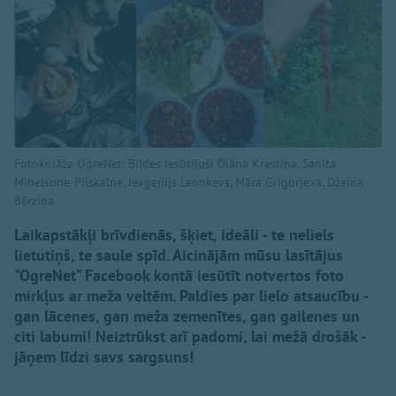
Fotokolāža OgreNet: Bildes iesūtījuši Diāna Krastiņa, Sanita
Mihelsone-Pilskalne, Jevgenijs Leonkevs, Māra Grigorjeva, Džeina
Bērziņa
Laikapstākļi brīvdienās, šķiet, ideāli - te neliels
lietutiņš, te saule spīd. Aicinājām mūsu lasītājus
"OgreNet" Facebook kontā iesūtīt notvertos foto
mirkļus ar meža veltēm. Paldies par lielo atsaucību -
gan lācenes, gan meža zemenītes, gan gailenes un
citi labumi! Neiztrūkst arī padomi, lai mežā drošāk -
jāņem līdzi savs sargsuns!