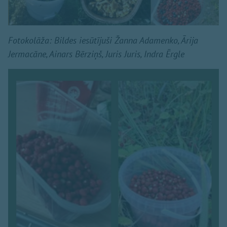
Fotokolāža: Bildes iesūtījuši Žanna Adamenko, Ārija
Jermacāne, Ainars Bērziņš, Juris Juris, Indra Ērgle