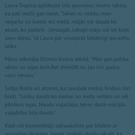
Laura Tropina aplūkojot citu guvumus, mums raksta,
ka pati mežā gan neiet. "Sēnes es neēdu, man
negaršo un kamēr esi mežā, mājās var daudz ko
atrast, ko padarīt - izmazgāt, sakopt māju vai iet kopt
savu dārzu," tā Laura par viņasprāt lietderīgi pavadītu
laiku.
Mūsu sekotāja Dzintra Jorena atbild: "Man gan patika
sēnes un ogas lasit.Bet diemžēl nu jau tris gadus
vairs nevaru."
Sofija Kukle arī atceras, ka savulaik mežos bridusi itin
bieži. "Saliku daudz ko ziemai no meža veltēm un vēl
pārdevu ogas. Naudu vajadzēja, bērni skolā mācījās,
vajadzību bija daudz."
Kādi citi komentētāji satraukušies par bildēm ar
puszaļām lācenēm, tomēr zinātāji steidz rakstīt, ka