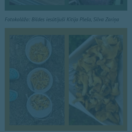
Fotokolāža: Bildes iesūtījuši Kitija Pleša, Silva Zariņa