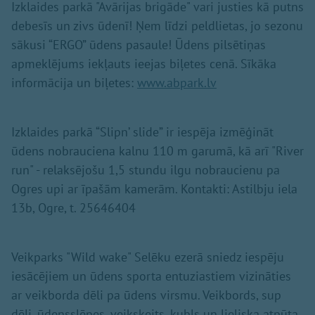
Izklaides parkā "Avārijas brigāde" vari justies kā putns
debesīs un zivs ūdenī! Ņem līdzi peldlietas, jo sezonu
sākusi “ERGO” ūdens pasaule! Ūdens pilsētiņas
apmeklējums iekļauts ieejas biļetes cenā. Sīkāka
informācija un biļetes:
www.abpark.lv
Izklaides parkā “Slipn’ slide” ir iespēja izmēģināt
ūdens nobrauciena kalnu 110 m garumā, kā arī "River
run" - relaksējošu 1,5 stundu ilgu nobraucienu pa
Ogres upi ar īpašām kamerām. Kontakti: Astilbju iela
13b, Ogre, t. 25646404
Veikparks "Wild wake" Selēku ezerā sniedz iespēju
iesācējiem un ūdens sporta entuziastiem vizināties
ar veikborda dēli pa ūdens virsmu. Veikbords, sup
dēļi, ūdensslēpes, veikskeits, kubls un lieliska atpūta