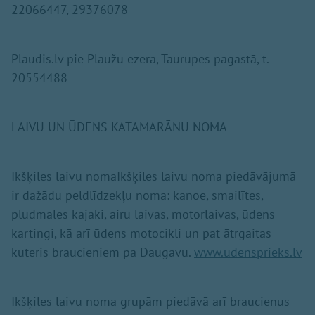
22066447, 29376078
Plaudis.lv pie Plaužu ezera, Taurupes pagastā, t.
20554488
LAIVU UN ŪDENS KATAMARĀNU NOMA
Ikšķiles laivu nomaIkšķiles laivu noma piedāvājumā
ir dažādu peldlīdzekļu noma: kanoe, smailītes,
pludmales kajaki, airu laivas, motorlaivas, ūdens
kartingi, kā arī ūdens motocikli un pat ātrgaitas
kuteris braucieniem pa Daugavu.
www.udensprieks.lv
Ikšķiles laivu noma grupām piedāvā arī braucienus