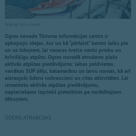
Ikšķiles laivu noma
Ogres novada Tūrisma informācijas centrs ir
apkopojis idejas, kur un kā “pārlaist” karsto laiku pie
un uz ūdeņiem, lai vasaras tveice nestu prieku un
brīnišķīgu atpūtu. Ogres novadā atrodams plašs
aktīvās atpūtas piedāvājums: labas peldvietas,
vairākas SUP dēļu, katamarānu un laivu nomas, kā arī
aizraujoši ūdens nobraucieni un citas aktivitātes. Lai
izmantotu aktīvās atpūtas piedāvājumu,
nepieciešams iepriekš pieteikties pa norādītajiem
tālruņiem.
ŪDENS ATRAKCIJAS