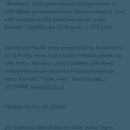
“Windborn” visus gaida ciemos uz braucieniem ar
SUP dēļiem un katamarāniem. Vasaras kafejnīcā “Surf
cafe” pieejama kafija, saldējums un citi našķi.
Kontakti: Lāčplēša iela 14, Ķegums, t. 27011410
Atpūtai pie Plaužu ezera pieejama laivu, katamarānu
un SUP dēļu noma. Ezera krastā ierīkotas piknika un
telts vietas. Jaunums - plosts ballītēm, piknikiem,
makšķerēšanai un vienkāršiem izbraucieniem pa
ezeru. Kontakti: ''Laivu māja'', Taurupes pag., t.
20554488,
www.plaudis.lv
PIKNIKA VIETAS PIE ŪDENS
pie Dubkalnu ūdenskrātuves dabas parkā “Ogres