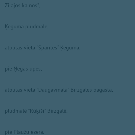
Zilajos kalnos”,
​Ķeguma pludmalē,
atpūtas vieta "Spārītes" Ķegumā,
pie Ņegas upes,
atpūtas vieta "Daugavmala" Birzgales pagastā,
pludmalē "Rūķīši" Birzgalē,
pie Plaužu ezera.