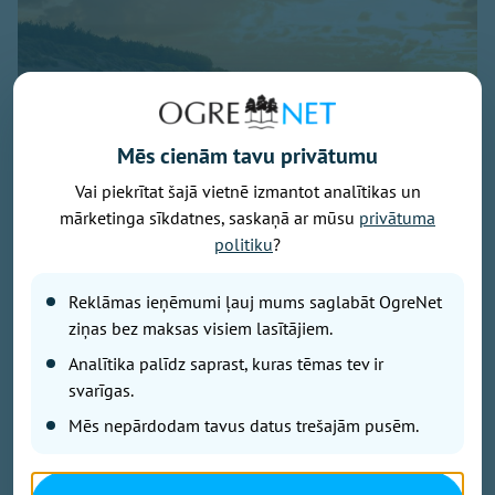
Mēs cienām tavu privātumu
Vai piekrītat šajā vietnē izmantot analītikas un
Baltijas jūra, foto - unsplash.com
mārketinga sīkdatnes, saskaņā ar mūsu
privātuma
Latvijā noslēdzies gada gaišākais ceturksnis un sākas
politiku
?
solārais rudens. Gada gaišākais ceturksnis jeb solārā
vasara sākās 7. maijā un beidzās 5. augustā, savukārt
Reklāmas ieņēmumi ļauj mums saglabāt OgreNet
tumšākie trīs mēneši jeb solārā ziema būs periods no
ziņas bez maksas visiem lasītājiem.
6. novembra līdz 4. februārim.
Analītika palīdz saprast, kuras tēmas tev ir
svarīgas.
Gadalaikus iedala dažādi. Astronomiskā vasara šogad
Mēs nepārdodam tavus datus trešajām pusēm.
sākās 21. jūnijā, astronomiskais rudens iestāsies 23.
septembrī un noslēgsies 21. decembrī, kad būs