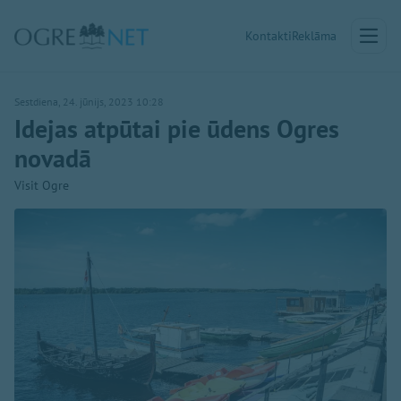
Kontakti
Reklāma
Sestdiena, 24. jūnijs, 2023 10:28
Idejas atpūtai pie ūdens Ogres
novadā
Visit Ogre