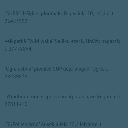
"SUPfit" Ikšķiles pludmalē, Rīgas iela 20, Ikšķile, t.
26483992
Veikparkā "Wild wake" Selēku ezerā, Tīnūžu pagastā;
t. 27778894
"Ogre active" piedāvā SUP dēļu piegādi Ogrē, t.
28489878
"Windborn" ūdenssporta un atpūtas bāzē Ķegumā - t.
27011410
“SUPoLielvārde” Ausekļa iela 28, Lielvārde, t.