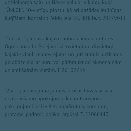
uz Meinarda salu un Nāves salu ar vikingu kuģi
“Ȕxkȕll”, 50-vietīgu plostu, kā arī dažādas ietilpīgas
kuģīšiem. Kontakti: Peldu iela 28, Ikšķile, t. 20279011
"Turi airi" piedāvā kajaku nobraucienus un tūres
Ogres novadā. Pieejami vienvietīgi un divvietīgi
kajaki - viegli manevrējams un ļoti stabils, uzticams
peldlīdzeklis, ar kuru var pārbraukt arī akmeņainām
un smilšainām vietām. T. 26102753
"2airi" piedāvājumā jaunas, drošas laivas ar visu
nepieciešamo aprīkojumu, kā arī transporta
pakalpojumi uz izvēlētā maršruta sākumu un,
protams, padomi labākai atpūtai. T. 22066443