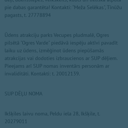
pie dabas garantēta! Kontakti: "Meža Selēkas", Tīnūžu
pagasts, t. 27778894
Ūdens atrakciju parks Vecupes pludmalē, Ogres
pilsētā "Ogres Varde" piedāvā iespēju aktīvi pavadīt
laiku uz ūdens, izmēģinot ūdens piepūšamās
atrakcijas vai dodoties izbraucienos ar SUP dēļiem.
Pieejams arī SUP nomas inventārs personām ar
invaliditāti. Kontakti: t. 20012139.
SUP DĒĻU NOMA
Ikšķiles laivu noma, Peldu iela 28, Ikšķile, t.
20279011