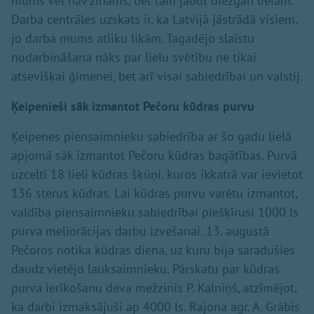
mums vēl nav zināms, bet tam jābūt diezgan lielam.
Darba centrāles uzskats ir, ka Latvijā jāstrādā visiem,
jo darba mums atliku likām. Tagadējo slaistu
nodarbināšana nāks par lielu svētību ne tikai
atsevišķai ģimenei, bet arī visai sabiedrībai un valstij.
Ķeipenieši sāk izmantot Pečoru kūdras purvu
Ķeipenes piensaimnieku sabiedrība ar šo gadu lielā
apjomā sāk izmantot Pečoru kūdras bagātības. Purvā
uzcelti 18 lieli kūdras šķūņi, kuros ikkatrā var ievietot
136 sterus kūdras. Lai kūdras purvu varētu izmantot,
valdība piensaimnieku sabiedrībai piešķīrusi 1000 ls
purva meliorācijas darbu izvešanai. 13. augustā
Pečoros notika kūdras diena, uz kuru bija saradušies
daudz vietējo lauksaimnieku. Pārskatu par kūdras
purva ierīkošanu deva mežzinis P. Kalniņš, atzīmējot,
ka darbi izmaksājuši ap 4000 ls. Rajona agr. A. Grābis