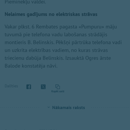
Pieminekļu valdei.
Nelaimes gadījums no elektriskas strāvas
Vakar plkst. 6 Rembates pagasta «Pumpuru» māju
tuvumā pie telefona vadu labošanas strādājis
montieris B. Belinskis. Pēkšņi pārtrūka telefona vadi
un uzkrita elektrības vadiem, no kuras strāvas
triecienu dabūja Belinskis. Izsauktā Ogres ārste
Balode konstatēja nāvi.
Dalīties
Kopēt saiti
Nākamais raksts