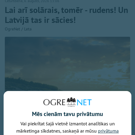
Ceturtdiena, 6. augusts, 2026 13:06
Lai arī solārais, tomēr - rudens! Un
Latvijā tas ir sācies!
OgreNet / Leta
Mēs cienām tavu privātumu
Vai piekrītat šajā vietnē izmantot analītikas un
Baltijas jūra, foto - unsplash.com
mārketinga sīkdatnes, saskaņā ar mūsu
privātuma