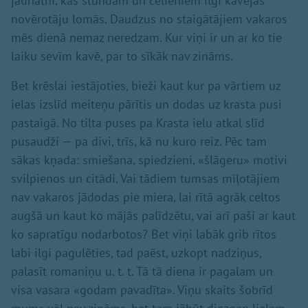
jaunatni, kas stundām un cēlieniem ilgi kavējas
novērotāju lomās. Daudzus no staigātājiem vakaros
mēs dienā nemaz neredzam. Kur viņi ir un ar ko tie
laiku sevīm kavē, par to sīkāk nav zināms.
Bet krēslai iestājoties, bieži kaut kur pa vārtiem uz
ielas izslīd meiteņu pārītis un dodas uz krasta pusi
pastaigā. No tilta puses pa Krasta ielu atkal slīd
pusaudži — pa divi, trīs, kā nu kuro reiz. Pēc tam
sākas kņada: smiešana, spiedzieni, «šlāgeru» motivi
svilpienos un citādi. Vai tādiem tumsas mīļotājiem
nav vakaros jādodas pie miera, lai rītā agrāk celtos
augšā un kaut ko mājās palīdzētu, vai arī paši ar kaut
ko sapratīgu nodarbotos? Bet viņi labāk grib rītos
labi ilgi pagulēties, tad paēst, uzkopt nadziņus,
palasīt romaniņu u. t. t. Tā tā diena ir pagalam un
visa vasara «godam pavadīta». Viņu skaits šobrīd