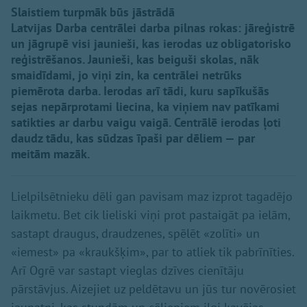
Slaistiem turpmāk būs jāstrādā
Latvijas Darba centrālei darba pilnas rokas: jāreģistrē
un jāgrupē visi jaunieši, kas ierodas uz obligatorisko
reģistrēšanos. Jaunieši, kas beiguši skolas, nāk
smaidīdami, jo viņi zin, ka centrālei netrūks
piemērota darba. Ierodas arī tādi, kuru sapīkušās
sejas nepārprotami liecina, ka viņiem nav patīkami
satikties ar darbu vaigu vaigā. Centrālē ierodas ļoti
daudz tādu, kas sūdzas īpaši par dēliem — par
meitām mazāk.
Lielpilsētnieku dēli gan pavisam maz izprot tagadējo
laikmetu. Bet cik lieliski viņi prot pastaigāt pa ielām,
sastapt draugus, draudzenes, spēlēt «zolīti» un
«iemest» pa «kraukšķim», par to atliek tik pabrīnīties.
Arī Ogrē var sastapt vieglas dzīves cienītāju
pārstāvjus. Aizejiet uz peldētavu un jūs tur novērosiet