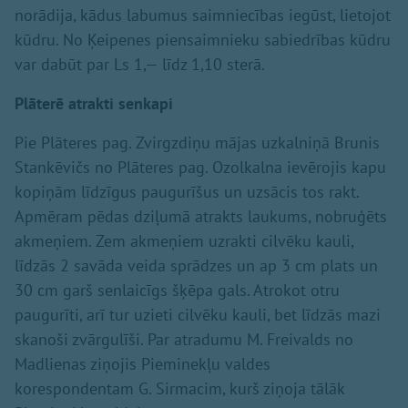
norādija, kādus labumus saimniecības iegūst, lietojot
kūdru. No Ķeipenes piensaimnieku sabiedrības kūdru
var dabūt par Ls 1,— līdz 1,10 sterā.
Plāterē atrakti senkapi
Pie Plāteres pag. Zvirgzdiņu mājas uzkalniņā Brunis
Stankēvičs no Plāteres pag. Ozolkalna ievērojis kapu
kopiņām līdzīgus paugurīšus un uzsācis tos rakt.
Apmēram pēdas dziļumā atrakts laukums, nobruģēts
akmeņiem. Zem akmeņiem uzrakti cilvēku kauli,
līdzās 2 savāda veida sprādzes un ap 3 cm plats un
30 cm garš senlaicīgs šķēpa gals. Atrokot otru
paugurīti, arī tur uzieti cilvēku kauli, bet līdzās mazi
skanoši zvārgulīši. Par atradumu M. Freivalds no
Madlienas ziņojis Pieminekļu valdes
korespondentam G. Sirmacim, kurš ziņoja tālāk