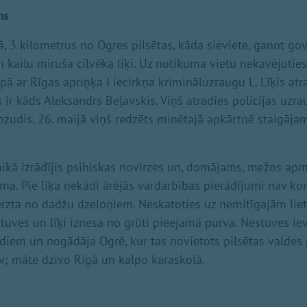
ms
, 3 kilometrus no Ogres pilsētas, kāda sieviete, ganot gov
 kailu miruša cilvēka līķi. Uz notikuma vietu nekavējotie
opā ar Rīgas apriņķa I iecirkņa krimināluzraugu L. Līķis atras
as ir kāds Aleksandrs Beļavskis. Viņš atradies policijas uzra
ozudis. 26. maijā viņš redzēts minētajā apkārtnē staigājam
aikā izrādījis psihiskas novirzes un, domājams, mežos apm
a. Pie līķa nekādi ārējās vardarbības pierādījumi nav kon
zta no dadžu dzeloņiem. Neskatoties uz nemitīgajām liet
stuves un līķi iznesa no grūti pieejamā purva. Nestuves iev
ēdiem un nogādāja Ogrē, kur tas novietots pilsētas valdes
; māte dzīvo Rīgā un kalpo karaskolā.