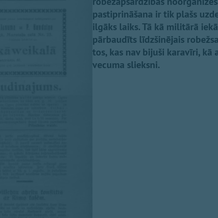
robežapsardzības noorganizēš
pastiprināšana ir tik plašs uz
ilgāks laiks. Tā kā militārā iek
pārbaudīts līdzšinējais robežs
tos, kas nav bijuši karavīri, k
vecuma slieksni.