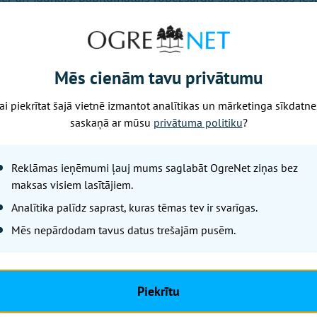
obežvietās. Taču svarīgākajos robežu apgabalos būs iespēj
iktāl, lai tur varētu nodrošināt sistemātisku robežapsardz
gi, tāpat kā līdz šim, apkalpos pārbaudes punktus un novē
nelegāli robežas šķērsotāji un kontrabandisti.
Mēs cienām tavu privātumu
ārtību no robežsargiem tiks prasīta stingrāka dienesta p
ai piekrītat šajā vietnē izmantot analītikas un mārketinga sīkdatne
a. Tādēļ budžetā paredzēts uzlabot arī viņu materiālo stāv
saskaņā ar mūsu
privātuma politiku
?
nots piešķirt misiju grūtības piemaksu 25% apmērā no pa
em paredzēta neliela piemaksa apģērba iegādei.
Reklāmas ieņēmumi ļauj mums saglabāt OgreNet ziņas bez
maksas visiem lasītājiem.
ātu robežsargu vajadzības, sāktas sarunas ar intendantūru
Analītika palīdz saprast, kuras tēmas tev ir svarīgas.
 uz nomaksu par intendantūras cenām. Paredzēts nodibināt
apgādātu tos ar nepieciešamajām saimniecības precēm.
Mēs nepārdodam tavus datus trešajām pusēm.
gres tuptūzī
Piekrītu