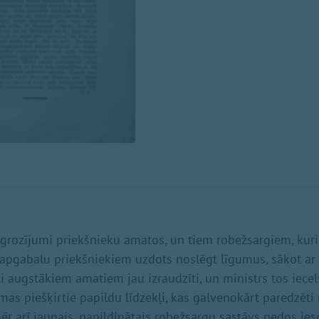
pārgrozījumi priekšnieku amatos, un tiem robežsargiem, kuri
 apgabalu priekšniekiem uzdots noslēgt līgumus, sākot ar 1
ti augstākiem amatiem jau izraudzīti, un ministrs tos iecel
mas piešķirtie papildu līdzekļi, kas galvenokārt paredzēti
ēr arī jaunais, papildinātais robežsargu sastāvs nedos ies