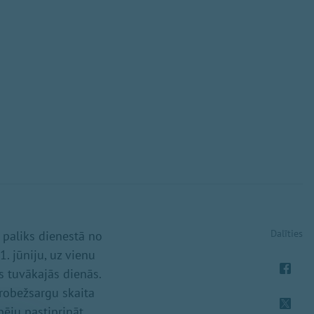
Dalīties
 paliks dienestā no
. jūniju, uz vienu
s tuvākajās dienās.
 robežsargu skaita
pēju pastiprināt