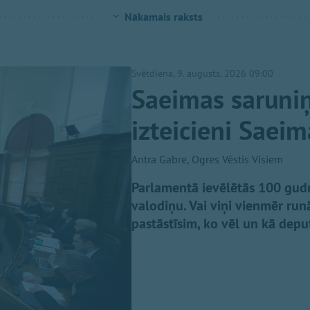
Nākamais raksts
Svētdiena, 9. augusts, 2026 09:00
Saeimas saruniņ
izteicieni Saei
Antra Gabre, Ogres Vēstis Visiem
Parlamentā ievēlētās 100 gudrā
valodiņu. Vai viņi vienmēr run
pastāstīsim, ko vēl un kā deput