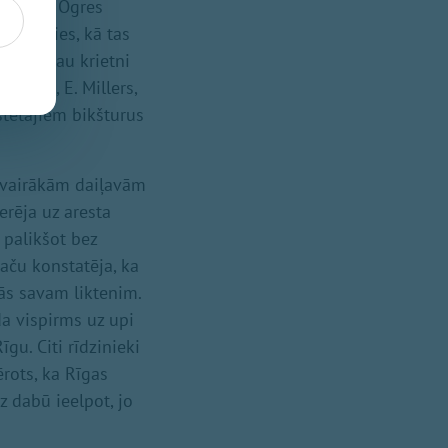
umā. Uz Ogres
 sakauties, kā tas
lieri, jau krietni
. Prēde, E. Millers,
stētajiem bikšturus
r vairākām daiļavām
erēja uz aresta
 palikšot bez
taču konstatēja, ka
ās savam liktenim.
da vispirms uz upi
gu. Citi rīdzinieki
ērots, ka Rīgas
 dabū ieelpot, jo