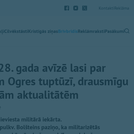
Kontakti
Reklāma
ļi
Cilvēkstāsti
Kristīgās ziņas
Brīvbrīdis
Reklāmraksti
Pasākumi
28. gada avīzē lasi par
 Ogres tuptūzī, drausmīgu
tām aktualitātēm
e
ieviesta militārā iekārta.
ulkv. Bolšteins paziņo, ka militarizētās