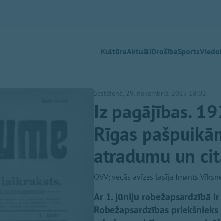
Kultūra
Aktuāli
Drošība
Sports
Viedok
Sestdiena, 29. novembris, 2025 18:02
Iz pagājības. 19
Rīgas pašpuikām
atradumu un ci
OVV; vecās avīzes lasīja Imants Vīksn
Ar 1. jūniju robežapsardzībā ir 
Robežapsardzības priekšnieks p