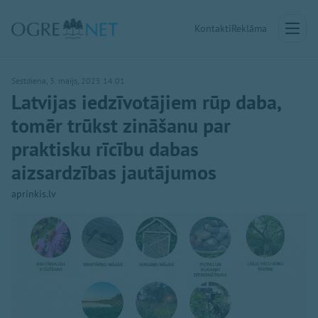
Kontakti
Reklāma
Sestdiena, 3. maijs, 2025 14:01
Latvijas iedzīvotājiem rūp daba,
tomēr trūkst zināšanu par
praktisku rīcību dabas
aizsardzības jautājumos
aprinkis.lv