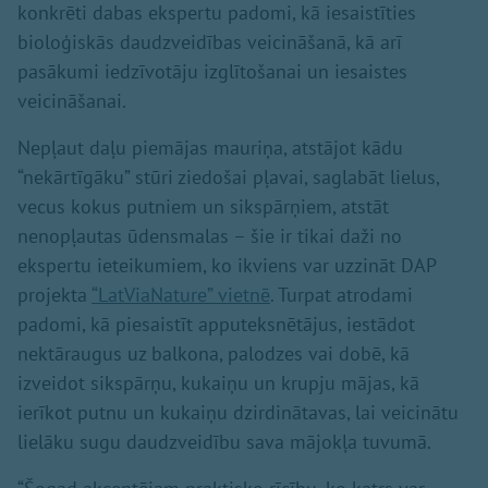
konkrēti dabas ekspertu padomi, kā iesaistīties
bioloģiskās daudzveidības veicināšanā, kā arī
pasākumi iedzīvotāju izglītošanai un iesaistes
veicināšanai.
Nepļaut daļu piemājas mauriņa, atstājot kādu
“nekārtīgāku” stūri ziedošai pļavai, saglabāt lielus,
vecus kokus putniem un sikspārņiem, atstāt
nenopļautas ūdensmalas – šie ir tikai daži no
ekspertu ieteikumiem, ko ikviens var uzzināt DAP
projekta
“LatViaNature” vietnē
. Turpat atrodami
padomi, kā piesaistīt apputeksnētājus, iestādot
nektāraugus uz balkona, palodzes vai dobē, kā
izveidot sikspārņu, kukaiņu un krupju mājas, kā
ierīkot putnu un kukaiņu dzirdinātavas, lai veicinātu
lielāku sugu daudzveidību sava mājokļa tuvumā.