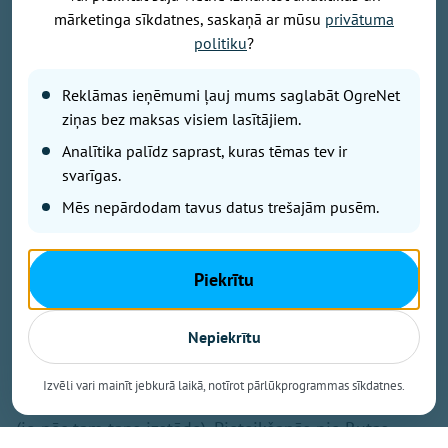
mārketinga sīkdatnes, saskaņā ar mūsu
privātuma
Foto: Pixabay.com
politiku
?
No 7. līdz 9. augustam Ogres novadā priecēs dažādi
sportiski pasākumi, kurus papildinās muzikāli
Reklāmas ieņēmumi ļauj mums saglabāt OgreNet
priekšnesumi un atrakcijas bērniem. Būs arī iespēja
ziņas bez maksas visiem lasītājiem.
piedalīsies mierīgākos notikumos, nesteidzīgi
Analītika palīdz saprast, kuras tēmas tev ir
gleznojot vai kopīgi pieminot pagātni.
svarīgas.
Mēs nepārdodam tavus datus trešajām pusēm.
7. augustā
Piekrītu
7. augustā plkst. 15.00 un 8. augustā plkst. 10.00
Jumpravas pagasta Kultūras namā Jumpravas
Nepiekrītu
pensionāru biedrība "Viedums" aicina "viedumiešus"
uz divām gleznošanas nodarbībām, lai kopā smeltos
Izvēli vari mainīt jebkurā laikā, notīrot pārlūkprogrammas sīkdatnes.
krāsu prieku un radītu un iepriecinātu sevi un citus
(jo pēc tam taps izstāde). Pieteikšanās pie Rutas