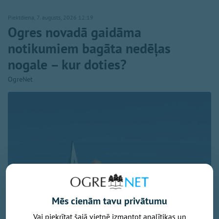
Piektdiena, 7. augusts, 2026 12:19
Ogres novadā gaidāma
notikumiem bagāta nedēļas
nogale – kur doties?
OgreNet
Mēs cienām tavu privātumu
Vai piekrītat šajā vietnē izmantot analītikas un