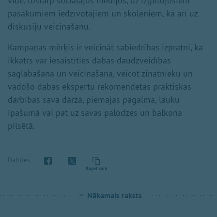
vidē, tostarp sociālajos medijos, uz izglītojošiem
pasākumiem iedzīvotājiem un skolēniem, kā arī uz
diskusiju veicināšanu.
Kampaņas mērķis ir veicināt sabiedrības izpratni, ka
ikkatrs var iesaistīties dabas daudzveidības
saglabāšanā un veicināšanā, veicot zinātnieku un
vadošo dabas ekspertu rekomendētas praktiskas
darbības savā dārzā, piemājas pagalmā, lauku
īpašumā vai pat uz savas palodzes un balkona
pilsētā.
Dalīties
Kopēt saiti
Nākamais raksts