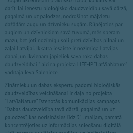
“Šogad akcentējam praktisko rīcību, ko katrs var
darīt, lai ienestu bioloģisko daudzveidību savā dārzā,
pagalmā un uz palodzes, nodrošinot mājvietu
dažādām augu un dzīvnieku sugām. Rūpējoties par
augiem un dzīvniekiem savā tuvumā, mēs speram
mazu, bet ļoti nozīmīgu soli pretī dzīvības pilnai un
zaļai Latvijai. Ikkatra iesaiste ir nozīmīga Latvijas
dabai, un ikvienam jāpieliek sava roka dabas
daudzveidībai!” aicina projekta LIFE-IP “LatViaNature”
vadītāja Ieva Saleniece.
Zinātnieku un dabas ekspertu padomi bioloģiskās
daudzveidības veicināšanai ir daļa no projekta
“LatViaNature” īstenotās komunikācijas kampaņas
“Dabas daudzveidība tavā dārzā, pagalmā un uz
palodzes”, kas norisināsies līdz 31. maijam, pamatā
koncentrējoties uz informācijas sniegšanu digitālā