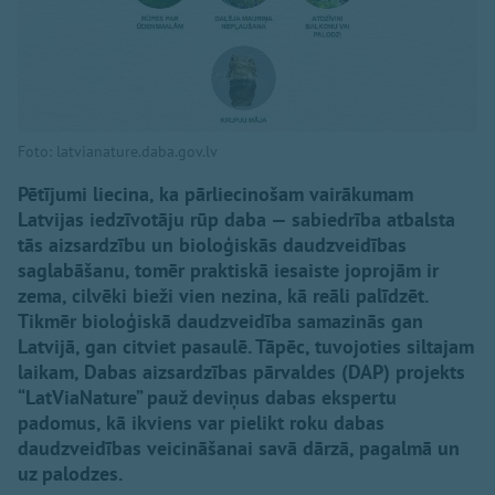
Foto: latvianature.daba.gov.lv
Pētījumi liecina, ka pārliecinošam vairākumam
Latvijas iedzīvotāju rūp daba — sabiedrība atbalsta
tās aizsardzību un bioloģiskās daudzveidības
saglabāšanu, tomēr praktiskā iesaiste joprojām ir
zema, cilvēki bieži vien nezina, kā reāli palīdzēt.
Tikmēr bioloģiskā daudzveidība samazinās gan
Latvijā, gan citviet pasaulē. Tāpēc, tuvojoties siltajam
laikam, Dabas aizsardzības pārvaldes (DAP) projekts
“LatViaNature” pauž deviņus dabas ekspertu
padomus, kā ikviens var pielikt roku dabas
daudzveidības veicināšanai savā dārzā, pagalmā un
uz palodzes.