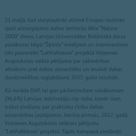
21.maijā, kad starptautiski atzīmē Eiropas nozīmes
īpaši aizsargājamo dabas teritoriju tīkla “Natura
2000” dienu, Latvijas Universitātes Botāniskā dārza
pasākumu telpā “Šķūnis” medijiem un interesentiem
tiks prezentēti “LatViaNature” projektā Vidzemes
Augstskolas veiktā pētījuma par sabiedrības
attieksmi pret dabas aizsardzību un iesaisti dabas
daudzveidības saglabāšanā 2025. gada rezultāti.
Kā norāda DAP, lai gan pārliecinošam vairākumam
(96,6%) Latvijas iedzīvotāju rūp daba, tomēr tiem
trūkst zināšanu par praktisku rīcību dabas
aizsardzības jautājumos, liecina pirmais, 2022. gadā,
Vidzemes Augstskolas veiktais pētījums
“LatViaNature” projektā. Tāpēc kampaņā piedāvāti