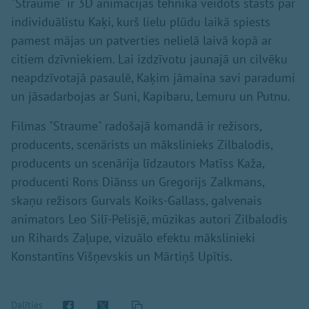
"Straume" ir 3D animācijas tehnikā veidots stāsts par
individuālistu Kaķi, kurš lielu plūdu laikā spiests
pamest mājas un patverties nelielā laivā kopā ar
citiem dzīvniekiem. Lai izdzīvotu jaunajā un cilvēku
neapdzīvotajā pasaulē, Kaķim jāmaina savi paradumi
un jāsadarbojas ar Suni, Kapibaru, Lemuru un Putnu.
Filmas "Straume" radošajā komandā ir režisors,
producents, scenārists un mākslinieks Zilbalodis,
producents un scenārija līdzautors Matīss Kaža,
producenti Rons Diānss un Gregorijs Zalkmans,
skaņu režisors Gurvals Koiks-Gallass, galvenais
animators Leo Silī-Pelisjē, mūzikas autori Zilbalodis
un Rihards Zaļupe, vizuālo efektu mākslinieki
Konstantīns Višņevskis un Mārtiņš Upītis.
Dalīties