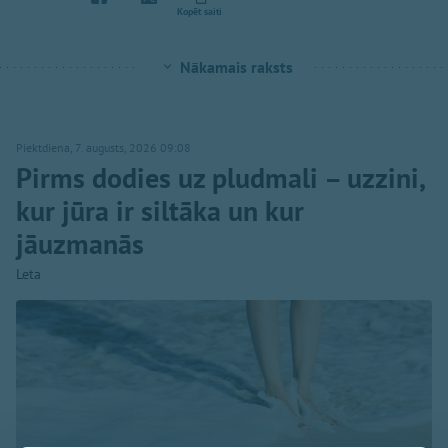
Kopēt saiti
Nākamais raksts
Piektdiena, 7. augusts, 2026 09:08
Pirms dodies uz pludmali – uzzini,
kur jūra ir siltāka un kur
jāuzmanās
Leta