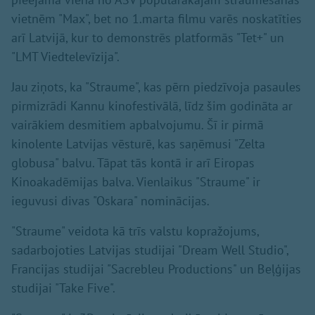
vietnēm "Max", bet no 1.marta filmu varēs noskatīties
arī Latvijā, kur to demonstrēs platformās "Tet+" un
"LMT Viedtelevīzija".
Jau ziņots, ka "Straume", kas pērn piedzīvoja pasaules
pirmizrādi Kannu kinofestivālā, līdz šim godināta ar
vairākiem desmitiem apbalvojumu. Šī ir pirmā
kinolente Latvijas vēsturē, kas saņēmusi "Zelta
globusa" balvu. Tāpat tās kontā ir arī Eiropas
Kinoakadēmijas balva. Vienlaikus "Straume" ir
ieguvusi divas "Oskara" nominācijas.
"Straume" veidota kā trīs valstu kopražojums,
sadarbojoties Latvijas studijai "Dream Well Studio",
Francijas studijai "Sacrebleu Productions" un Beļģijas
studijai "Take Five".