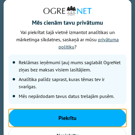
Mēs cienām tavu privātumu
Vai piekrītat šajā vietnē izmantot analītikas un
mārketinga sīkdatnes, saskaņā ar mūsu
privātuma
Foto: Pexels.com
politiku
?
Ūdens temperatūra Latvijas piekrastē piektdienas rītā
ir no 17 grādiem Kolkā līdz aptuveni 21 grādam
Reklāmas ieņēmumi ļauj mums saglabāt OgreNet
Vidzemes piekrastē, liecina Latvijas Vides, ģeoloģijas
ziņas bez maksas visiem lasītājiem.
un meteoroloģijas centra dati.
Analītika palīdz saprast, kuras tēmas tev ir
svarīgas.
Kurzemes piekrastē - gan atklātā jūrā, gan Rīgas līcī -
Mēs nepārdodam tavus datus trešajām pusēm.
ūdens temperatūra ir 17..19 grādi, savukārt pie
Daugavgrīvas rietumu mola, Skultes ostā un
Piekrītu
Salacgrīvas ostā tā svārstās ap 21 grādu.
Saskaņā ar pašvaldību sniegto informāciju ūdens