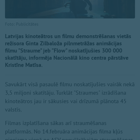
Foto: Publicitātes
Latvijas kinoteātros un filmu demonstrēšanas vietās
režisora Ginta Zilbaloža pilnmetrāžas animācijas
filmu "Straume" jeb "Flow" noskatījušies 300 000
skatītāju, informēja Nacionālā kino centra pārstāve
Kristīne Matīsa.
Savukārt visā pasaulē filmu noskatījušies vairāk nekā
3,5 miljoni skatītāju. Turklāt "Straumes" izrādīšana
kinoteātros jau ir sākusies vai drīzumā plānota 45
valstīs.
Filmas izplatīšana sākas arī straumēšanas
platformās. No 14.februāra animācijas filma kļūs
pieejama vienā no ASV populārākajām straumēšanas