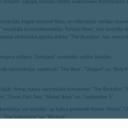
un Rihards Zaļupe, vizuālo efektu mākslinieki Konstantīns 
minācijās šogad dominē filmu un televīzijas seriālu stra
x" muzikāla kriminālkomēdija "Emilia Pérez", kas izvirzīta 
Korbeta vēsturiskā episkā drāma "The Brutalist", kas nomin
ergera trilleris "Conclave" nominēts sešām balvām.
irāk nominācijas saņēmuši "The Bear", "Shogun" un "Only M
skās filmas balvu sacentīsies kinolentes "The Brutalist", 
", "Dune: Part Two", "Nickel Boys" un "September 5".
komēdija vai mūzikls" uz balvu pretendē filmas "Anora", "Ch
n", "The Substance" un "Wicked".