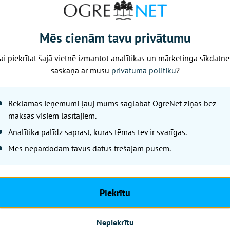
s aktieris dramatiskā filmā" uz balvu pretendē Adriens Bro
ejs Šalamē ("A Complete Unknown"), Daniels Kreigs ("Queer"
g"), Ralfs Fainss ("Conclave") un Sebastians Stens ("The A
Mēs cienām tavu privātumu
 aktrise dramatiskā filmā" uz "Zelta globusa" balvu preten
ai piekrītat šajā vietnē izmantot analītikas un mārketinga sīkdatne
t Showgirl"), Andželīna Džolija ("Maria"), Nikola Kidmena 
saskaņā ar mūsu
privātuma politiku
?
 Next Door"), Fernanda Toresa ("I'm Still Here") un Keita V
Reklāmas ieņēmumi ļauj mums saglabāt OgreNet ziņas bez
maksas visiem lasītājiem.
Nākamais raksts
Analītika palīdz saprast, kuras tēmas tev ir svarīgas.
Mēs nepārdodam tavus datus trešajām pusēm.
Sestdiena, 8. augusts, 2026 15:58
Nedēļa noslēgsi
Piekrītu
LETA
Nepiekrītu