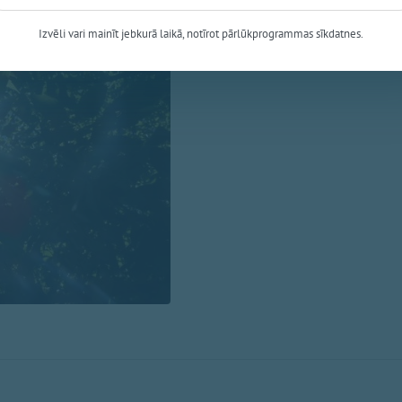
Svētdien laika apstākļus valst
valstī saulains un sauss laiks,
Izvēli vari mainīt jebkurā laikā, notīrot pārlūkprogrammas sīkdatnes.