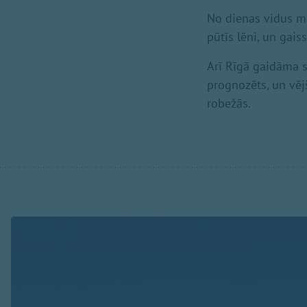
No dienas vidus mā
pūtīs lēni, un gais
Arī Rīgā gaidāma s
prognozēts, un vēj
robežās.