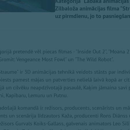
Kategorijā "Labākā animācijas 
Zilbaloža animācijas filma "St
uz pirmdienu, jo to pasniegšana
orijā pretendē vēl piecas filmas - "Inside Out 2", "Moana 2
 Gromit: Vengeance Most Fowl" un "The Wild Robot".
traume" ir 3D animācijas tehnikā veidots stāsts par indivi
spiests pamest mājas un patverties nelielā laivā kopā ar ci
ajā un cilvēku neapdzīvotajā pasaulē, Kaķim jāmaina savi
ni, Kapibaru, Lemuru un Putnu.
adošajā komandā ir režisors, producents, scenārists un mā
ents un scenārija līdzautors Kaža, producenti Rons Diānss 
žisors Gurvals Koiks-Gallass, galvenais animators Leo Silī