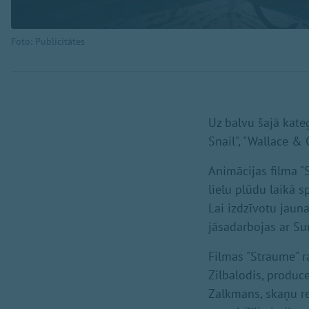
Foto: Publicitātes
Uz balvu šajā kateg
Snail", "Wallace &
Animācijas filma "S
lielu plūdu laikā 
Lai izdzīvotu jaun
jāsadarbojas ar Su
Filmas "Straume" r
Zilbalodis, produc
Zalkmans, skaņu re