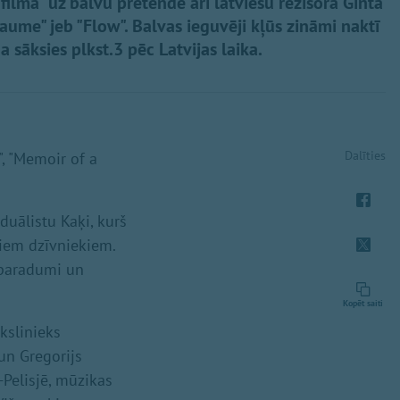
filma" uz balvu pretendē arī latviešu režisora Ginta
raume" jeb "Flow". Balvas ieguvēji kļūs zināmi naktī
 sāksies plkst.3 pēc Latvijas laika.
Dalīties
", "Memoir of a
duālistu Kaķi, kurš
tiem dzīvniekiem.
 paradumi un
Kopēt saiti
kslinieks
un Gregorijs
-Pelisjē, mūzikas