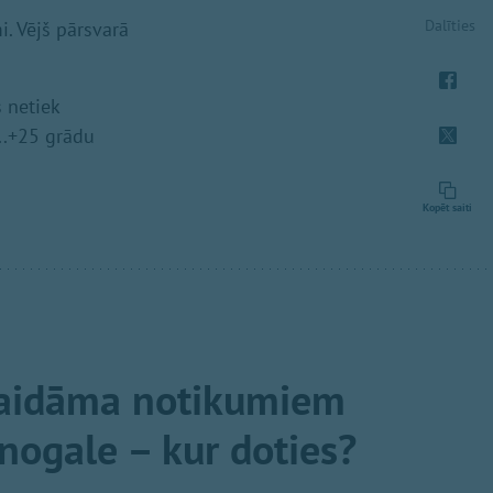
Dalīties
. Vējš pārsvarā
 netiek
..+25 grādu
Kopēt saiti
gaidāma notikumiem
nogale – kur doties?