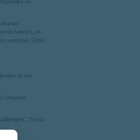
Višņevskis un
umēšanas
desmit balvām, un
ēta septiņām "Zelta
urders in the
"A Complete
allengers", "Emilia