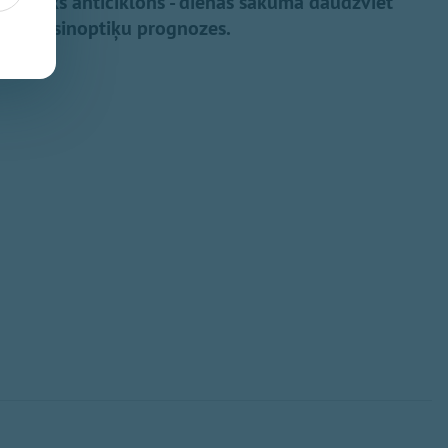
ī noteiks anticiklons - dienas sākumā daudzviet
 liecina sinoptiķu prognozes.