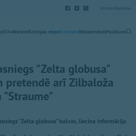
Kontakti
Reklāma
ļi
Cilvēkstāsti
Kristīgās ziņas
Brīvbrīdis
Reklāmraksti
Pasākumi
sniegs "Zelta globusa"
m pretendē arī Zilbaloža
a "Straume"
sniegs "Zelta globusa" balvas, liecina informācija