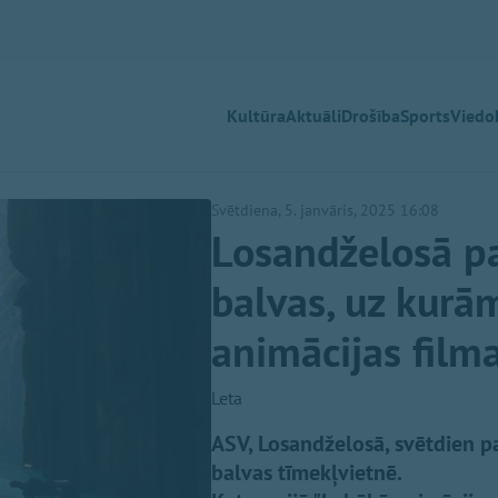
Kultūra
Aktuāli
Drošība
Sports
Viedok
Svētdiena, 5. janvāris, 2025 16:08
Losandželosā pa
balvas, uz kurā
animācijas film
Leta
ASV, Losandželosā, svētdien pa
balvas tīmekļvietnē.