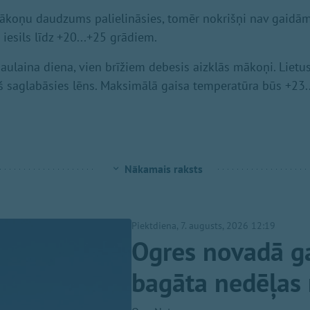
koņu daudzums palielināsies, tomēr nokrišņi nav gaidāmi
s iesils līdz +20...+25 grādiem.
aulaina diena, vien brīžiem debesis aizklās mākoņi. Lietus
š saglabāsies lēns. Maksimālā gaisa temperatūra būs +23.
Nākamais raksts
Piektdiena, 7. augusts, 2026 12:19
Ogres novadā 
bagāta nedēļas 