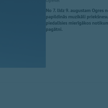
OgreNet
No 7. līdz 9. augustam Ogres 
papildinās muzikāli priekšnesu
piedalīsies mierīgākos notikum
pagātni.