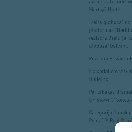
autori Zilbalodis 
Mārtiņš Upītis.
"Zelta globusa" no
platformas "Netfli
režisora Breidija 
globusa" balvām.
Režisora Edvarda B
No seriāliem visva
Building".
Par labākās dramati
Unknown", "Conclave
Kategorijā "labākā 
Perez", "A Real Pai