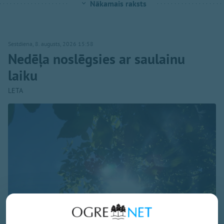
Nākamais raksts
Sestdiena, 8. augusts, 2026 15:58
Nedēļa noslēgsies ar saulainu
laiku
LETA