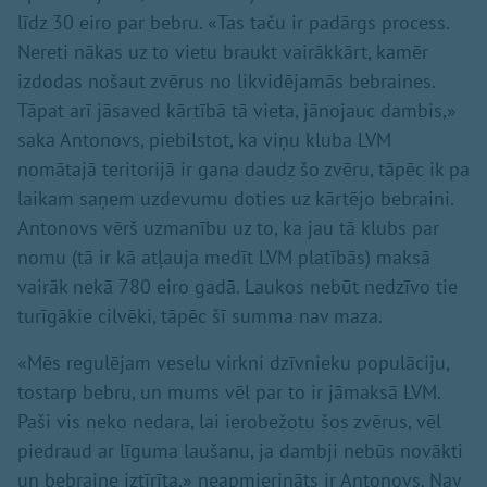
līdz 30 eiro par bebru. «Tas taču ir padārgs process.
Nereti nākas uz to vietu braukt vairākkārt, kamēr
izdodas nošaut zvērus no likvidējamās bebraines.
Tāpat arī jāsaved kārtībā tā vieta, jānojauc dambis,»
saka Antonovs, piebilstot, ka viņu kluba LVM
nomātajā teritorijā ir gana daudz šo zvēru, tāpēc ik pa
laikam saņem uzdevumu doties uz kārtējo bebraini.
Antonovs vērš uzmanību uz to, ka jau tā klubs par
nomu (tā ir kā atļauja medīt LVM platībās) maksā
vairāk nekā 780 eiro gadā. Laukos nebūt nedzīvo tie
turīgākie cilvēki, tāpēc šī summa nav maza.
«Mēs regulējam veselu virkni dzīvnieku populāciju,
tostarp bebru, un mums vēl par to ir jāmaksā LVM.
Paši vis neko nedara, lai ierobežotu šos zvērus, vēl
piedraud ar līguma laušanu, ja dambji nebūs novākti
un bebraine iztīrīta,» neapmierināts ir Antonovs. Nav