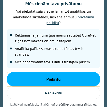
Mēs cienām tavu privātumu
Vai piekrītat šajā vietnē izmantot analītikas un
mārketinga sīkdatnes, saskaņā ar mūsu
privātuma
Foto: pexels.com
politiku
?
Svētdien laika apstākļus valstī noteiks anticiklons -
Reklāmas ieņēmumi ļauj mums saglabāt OgreNet
dienas sākumā daudzviet valstī saulains un sauss
ziņas bez maksas visiem lasītājiem.
laiks, liecina sinoptiķu prognozes.
Analītika palīdz saprast, kuras tēmas tev ir
svarīgas.
No dienas vidus mākoņu daudzums palielināsies,
Mēs nepārdodam tavus datus trešajām pusēm.
tomēr nokrišņi nav gaidāmi. Vējš pārsvarā pūtīs lēni,
un gaiss iesils līdz +20...+25 grādiem.
Piekrītu
Arī Rīgā gaidāma saulaina diena, vien brīžiem
debesis aizklās mākoņi. Lietus netiek prognozēts, un
Nepiekrītu
vējš saglabāsies lēns. Maksimālā gaisa temperatūra
būs +23...+25 grādu robežās.
Izvēli vari mainīt jebkurā laikā, notīrot pārlūkprogrammas sīkdatnes.