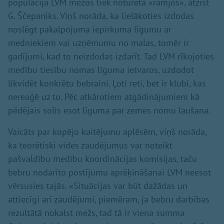
populācija LVM mežos tiek noturēta «rāmjos», atzīst
G. Ščepaniks. Viņš norāda, ka lielākoties izdodas
noslēgt pakalpojuma iepirkuma līgumu ar
medniekiem vai uzņēmumu no malas, tomēr ir
gadījumi, kad to neizdodas izdarīt. Tad LVM rīkojoties
medību tiesību nomas līguma ietvaros, uzdodot
likvidēt konkrētu bebraini. Ļoti reti, bet ir klubi, kas
nereaģē uz to. Pēc atkārotiem atgādinājumiem kā
pēdējais solis esot līguma par zemes nomu laušana.
Vaicāts par kopējo kaitējumu aplēsēm, viņš norāda,
ka teorētiski vides zaudējumus var noteikt
pašvaldību medību koordinācijas komisijas, taču
bebru nodarīto postījumu aprēķināšanai LVM neesot
vērsusies tajās. «Situācijas var būt dažādas un
attiecīgi arī zaudējumi, piemēram, ja bebru darbības
rezultātā nokalst mežs, tad tā ir viena summa