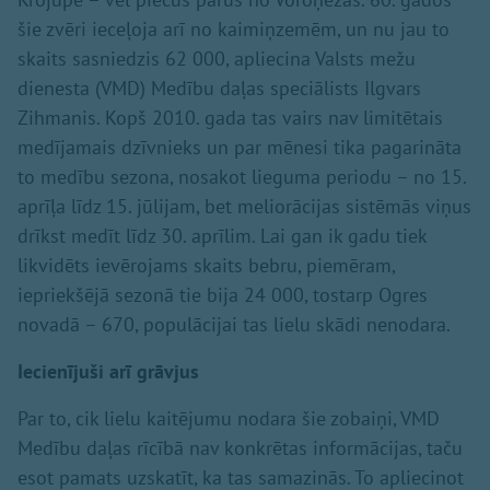
šie zvēri ieceļoja arī no kaimiņzemēm, un nu jau to
skaits sasniedzis 62 000, apliecina Valsts mežu
dienesta (VMD) Medību daļas speciālists Ilgvars
Zihmanis. Kopš 2010. gada tas vairs nav limitētais
medījamais dzīvnieks un par mēnesi tika pagarināta
to medību sezona, nosakot lieguma periodu – no 15.
aprīļa līdz 15. jūlijam, bet meliorācijas sistēmās viņus
drīkst medīt līdz 30. aprīlim. Lai gan ik gadu tiek
likvidēts ievērojams skaits bebru, piemēram,
iepriekšējā sezonā tie bija 24 000, tostarp Ogres
novadā – 670, populācijai tas lielu skādi nenodara.
Iecienījuši arī grāvjus
Par to, cik lielu kaitējumu nodara šie zobaiņi, VMD
Medību daļas rīcībā nav konkrētas informācijas, taču
esot pamats uzskatīt, ka tas samazinās. To apliecinot