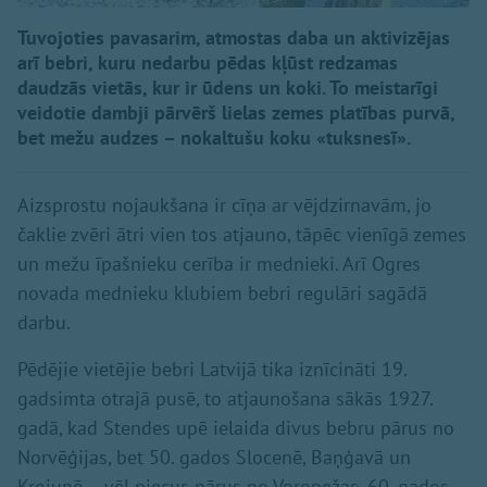
Tuvojoties pavasarim, atmostas daba un aktivizējas
arī bebri, kuru nedarbu pēdas kļūst redzamas
daudzās vietās, kur ir ūdens un koki. To meistarīgi
veidotie dambji pārvērš lielas zemes platības purvā,
bet mežu audzes – nokaltušu koku «tuksnesī».
Aizsprostu nojaukšana ir cīņa ar vējdzirnavām, jo
čaklie zvēri ātri vien tos atjauno, tāpēc vienīgā zemes
un mežu īpašnieku cerība ir mednieki. Arī Ogres
novada mednieku klubiem bebri regulāri sagādā
darbu.
Pēdējie vietējie bebri Latvijā tika iznīcināti 19.
gadsimta otrajā pusē, to atjaunošana sākās 1927.
gadā, kad Stendes upē ielaida divus bebru pārus no
Norvēģijas, bet 50. gados Slocenē, Baņģavā un
Krojupē – vēl piecus pārus no Voroņežas. 60. gados