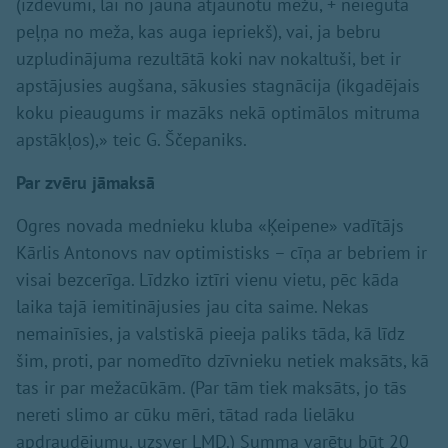
(izdevumi, lai no jauna atjaunotu mežu, + neiegūtā
peļņa no meža, kas auga iepriekš), vai, ja bebru
uzpludinājuma rezultātā koki nav nokaltuši, bet ir
apstājusies augšana, sākusies stagnācija (ikgadējais
koku pieaugums ir mazāks nekā optimālos mitruma
apstākļos),» teic G. Ščepaniks.
Par zvēru jāmaksā
Ogres novada mednieku kluba «Ķeipene» vadītājs
Kārlis Antonovs nav optimistisks – cīņa ar bebriem ir
visai bezcerīga. Līdzko iztīri vienu vietu, pēc kāda
laika tajā iemitinājusies jau cita saime. Nekas
nemainīsies, ja valstiskā pieeja paliks tāda, kā līdz
šim, proti, par nomedīto dzīvnieku netiek maksāts, kā
tas ir par mežacūkām. (Par tām tiek maksāts, jo tās
nereti slimo ar cūku mēri, tātad rada lielāku
apdraudējumu, uzsver LMD.) Summa varētu būt 20