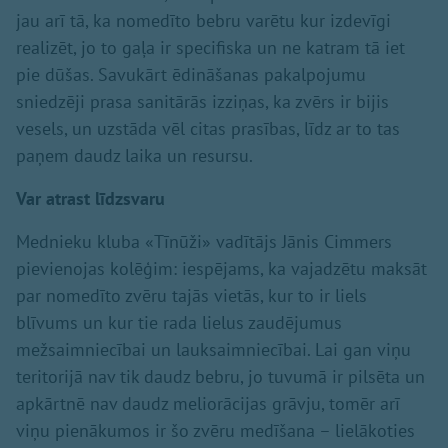
jau arī tā, ka nomedīto bebru varētu kur izdevīgi
realizēt, jo to gaļa ir specifiska un ne katram tā iet
pie dūšas. Savukārt ēdināšanas pakalpojumu
sniedzēji prasa sanitārās izziņas, ka zvērs ir bijis
vesels, un uzstāda vēl citas prasības, līdz ar to tas
paņem daudz laika un resursu.
Var atrast līdzsvaru
Mednieku kluba «Tīnūži» vadītājs Jānis Cimmers
pievienojas kolēģim: iespējams, ka vajadzētu maksāt
par nomedīto zvēru tajās vietās, kur to ir liels
blīvums un kur tie rada lielus zaudējumus
mežsaimniecībai un lauksaimniecībai. Lai gan viņu
teritorijā nav tik daudz bebru, jo tuvumā ir pilsēta un
apkārtnē nav daudz meliorācijas grāvju, tomēr arī
viņu pienākumos ir šo zvēru medīšana – lielākoties