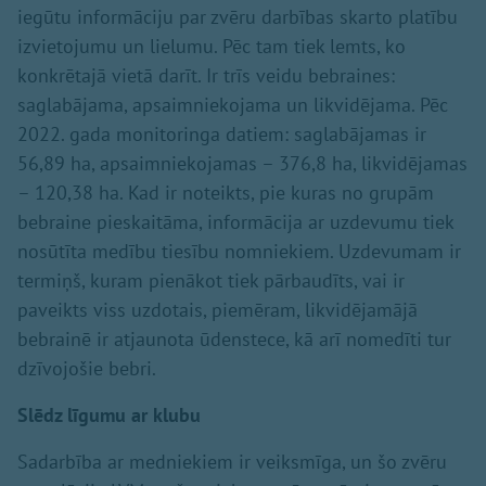
iegūtu informāciju par zvēru darbības skarto platību
izvietojumu un lielumu. Pēc tam tiek lemts, ko
konkrētajā vietā darīt. Ir trīs veidu bebraines:
saglabājama, apsaimniekojama un likvidējama. Pēc
2022. gada monitoringa datiem: saglabājamas ir
56,89 ha, apsaimniekojamas – 376,8 ha, likvidējamas
– 120,38 ha. Kad ir noteikts, pie kuras no grupām
bebraine pieskaitāma, informācija ar uzdevumu tiek
nosūtīta medību tiesību nomniekiem. Uzdevumam ir
termiņš, kuram pienākot tiek pārbaudīts, vai ir
paveikts viss uzdotais, piemēram, likvidējamājā
bebrainē ir atjaunota ūdenstece, kā arī nomedīti tur
dzīvojošie bebri.
Slēdz līgumu ar klubu
Sadarbība ar medniekiem ir veiksmīga, un šo zvēru