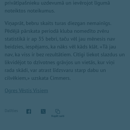
privātīpašnieku uzdevumā un ievērojot līgumā
noteiktos noteikumus.
Viņaprāt, bebru skaits turas diezgan nemainīgs.
Pēdējā pārskata periodā kluba nomedīto zvēru
statistikā ir ap 35 bebri, taču vēl jau mēnesis nav
beidzies, iespējams, ka nāks vēl kāds klāt. «Tā jau
nav, ka viss ir bez rezultātiem. Cītīgi liekot slazdus un
likvidējot to dzīvotnes grāvjos un vietās, kur viņi
rada skādi, var atrast līdzsvaru starp dabu un
cilvēkiem,» uzskata Cimmers.
Ogres Vēstis Visiem
Dalīties
Kopēt saiti