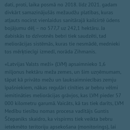
dati, proti, laika posmā no 2018. līdz 2021. gadam
divkārt samazinājušās mežaudžu platības, kuras
atļauts nocirst vienlaidus sanitārajā kailcirtē ūdens
bojājumu dēļ – no 577,7 uz 242,1 hektāru. Ja
dabiskās to dzīvotnēs bebri tiek saudzēti, tad
meliorācijas sistēmās, kuras tie nesmādē, mednieki
tos mērķtiecīgi izmedī, norāda Zihmanis.
«Latvijas Valsts meži» (LVM) apsaimnieko 1,6
miljonus hektāru meža zemes, un šim uzņēmumam,
tāpat kā privāto mežu un lauksaimniecības zemju
īpašniekiem, nākas regulāri cīnīties ar bebru vēlmi
iemitināties meliorācijas grāvjos, kas LVM pieder 57
000 kilometru garumā. Vaicāts, kā tas tiek darīts, LVM
Medību tiesību nomas procesa vadītājs Guntis
Ščepaniks skaidro, ka vispirms tiek veikta bebru
ietekmēto teritoriju apsekošana (monitorings), lai