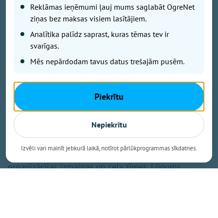
apkārtnē ir apgrūtināta un iespējami ilgāki
Reklāmas ieņēmumi ļauj mums saglabāt OgreNet
braukšanas laiki.
ziņas bez maksas visiem lasītājiem.
Analītika palīdz saprast, kuras tēmas tev ir
svarīgas.
Aicinām savu braucienu ieplānot savlaicīgi!
Mēs nepārdodam tavus datus trešajām pusēm.
Lielākās stāvvietas pieejamas:
* Birzes ielā 33A;
Piekrītu
* Irbenāju ielā 2;
Nepiekrītu
* Peldu ielā 22.
Izvēli vari mainīt jebkurā laikā, notīrot pārlūkprogrammas sīkdatnes.
Iedzīvotājiem izplatīts lūgums ievērot satiksmes
organizācijas izmaiņas un ceļa zīmes. Lūgums
ierasties laicīgi, jo pie ieejām var veidoties rindas.
Skatītāju ērtībām darbosies bufete, biļetes uz abiem
pasākumiem būs iespējams iegādāties arī uz vietas –