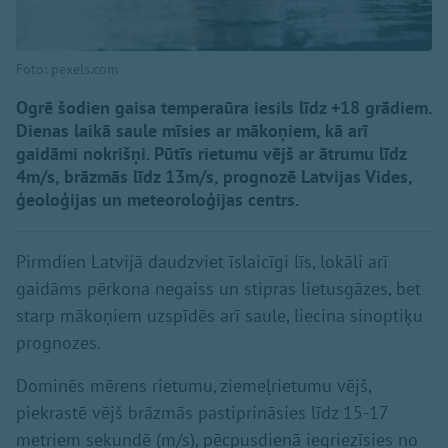
Foto: pexels.com
Ogrē šodien gaisa temperaūra iesils līdz +18 grādiem.
Dienas laikā saule mīsies ar mākoņiem, kā arī
gaidāmi nokrišņi. Pūtīs rietumu vējš ar ātrumu līdz
4m/s, brāzmās līdz 13m/s, prognozē Latvijas Vides,
ģeoloģijas un meteoroloģijas centrs.
Pirmdien Latvijā daudzviet īslaicīgi līs, lokāli arī
gaidāms pērkona negaiss un stipras lietusgāzes, bet
starp mākoņiem uzspīdēs arī saule, liecina sinoptiķu
prognozes.
Dominēs mērens rietumu, ziemeļrietumu vējš,
piekrastē vējš brāzmās pastiprināsies līdz 15-17
metriem sekundē (m/s), pēcpusdienā iegriezīsies no