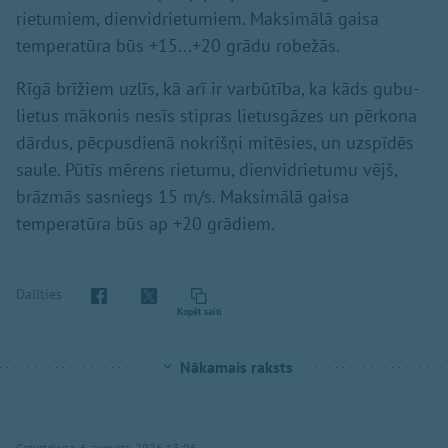
rietumiem, dienvidrietumiem. Maksimālā gaisa
temperatūra būs +15...+20 grādu robežās.
Rīgā brīžiem uzlīs, kā arī ir varbūtība, ka kāds gubu-
lietus mākonis nesīs stipras lietusgāzes un pērkona
dārdus, pēcpusdienā nokrišņi mitēsies, un uzspīdēs
saule. Pūtīs mērens rietumu, dienvidrietumu vējš,
brāzmās sasniegs 15 m/s. Maksimālā gaisa
temperatūra būs ap +20 grādiem.
Dalīties
Kopēt saiti
Nākamais raksts
Ceturtdiena, 6. augusts, 2026 13:06