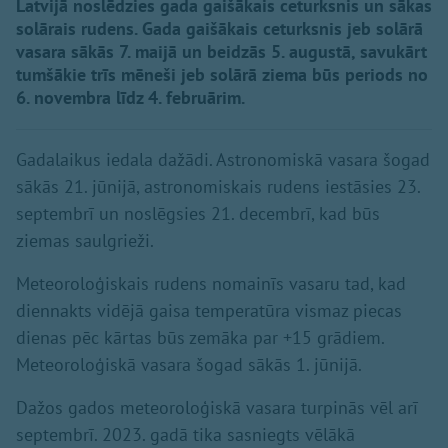
Latvijā noslēdzies gada gaišākais ceturksnis un sākas
solārais rudens. Gada gaišākais ceturksnis jeb solārā
vasara sākās 7. maijā un beidzās 5. augustā, savukārt
tumšākie trīs mēneši jeb solārā ziema būs periods no
6. novembra līdz 4. februārim.
Gadalaikus iedala dažādi. Astronomiskā vasara šogad
sākās 21. jūnijā, astronomiskais rudens iestāsies 23.
septembrī un noslēgsies 21. decembrī, kad būs
ziemas saulgrieži.
Meteoroloģiskais rudens nomainīs vasaru tad, kad
diennakts vidējā gaisa temperatūra vismaz piecas
dienas pēc kārtas būs zemāka par +15 grādiem.
Meteoroloģiskā vasara šogad sākās 1. jūnijā.
Dažos gados meteoroloģiskā vasara turpinās vēl arī
septembrī. 2023. gadā tika sasniegts vēlākā