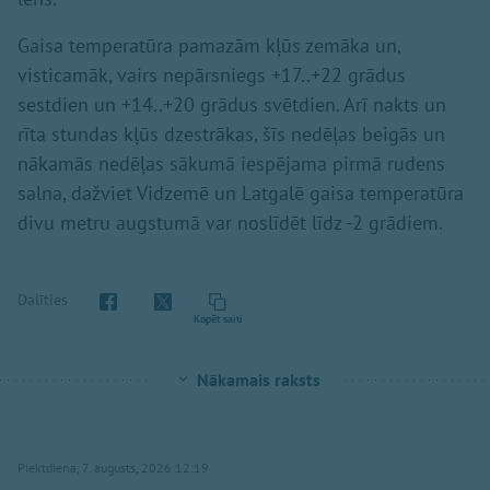
Gaisa temperatūra pamazām kļūs zemāka un,
visticamāk, vairs nepārsniegs +17..+22 grādus
sestdien un +14..+20 grādus svētdien. Arī nakts un
rīta stundas kļūs dzestrākas, šīs nedēļas beigās un
nākamās nedēļas sākumā iespējama pirmā rudens
salna, dažviet Vidzemē un Latgalē gaisa temperatūra
divu metru augstumā var noslīdēt līdz -2 grādiem.
Dalīties
Kopēt saiti
Nākamais raksts
Piektdiena, 7. augusts, 2026 12:19