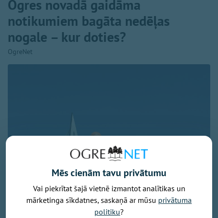
Ogres novadā gaidāma
notikumiem bagāta nedēļas
nogale – kur doties?
OgreNet
Mēs cienām tavu privātumu
Vai piekrītat šajā vietnē izmantot analītikas un
mārketinga sīkdatnes, saskaņā ar mūsu
privātuma
Foto: Pixabay.com
politiku
?