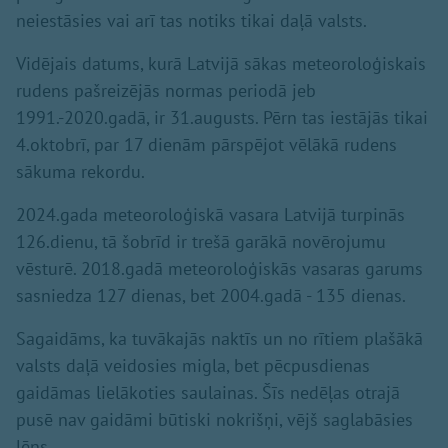
neiestāsies vai arī tas notiks tikai daļā valsts.
Vidējais datums, kurā Latvijā sākas meteoroloģiskais
rudens pašreizējās normas periodā jeb
1991.-2020.gadā, ir 31.augusts. Pērn tas iestājās tikai
4.oktobrī, par 17 dienām pārspējot vēlākā rudens
sākuma rekordu.
2024.gada meteoroloģiskā vasara Latvijā turpinās
126.dienu, tā šobrīd ir trešā garākā novērojumu
vēsturē. 2018.gadā meteoroloģiskās vasaras garums
sasniedza 127 dienas, bet 2004.gadā - 135 dienas.
Sagaidāms, ka tuvākajās naktīs un no rītiem plašākā
valsts daļā veidosies migla, bet pēcpusdienas
gaidāmas lielākoties saulainas. Šīs nedēļas otrajā
pusē nav gaidāmi būtiski nokrišņi, vējš saglabāsies
lēns.