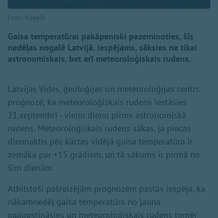
Foto: freepik
Gaisa temperatūrai pakāpeniski pazeminoties, šīs
nedēļas nogalē Latvijā, iespējams, sāksies ne tikai
astronomiskais, bet arī meteoroloģiskais rudens.
Latvijas Vides, ģeoloģijas un meteoroloģijas centrs
prognozē, ka meteoroloģiskais rudens iestāsies
21.septembrī - vienu dienu pirms astronomiskā
rudens. Meteoroloģiskais rudens sākas, ja piecas
diennaktis pēc kārtas vidējā gaisa temperatūra ir
zemāka par +15 grādiem, un tā sākums ir pirmā no
šīm dienām.
Atbilstoši pašreizējām prognozēm pastāv iespēja, ka
nākamnedēļ gaisa temperatūra no jauna
paaugstināsies un meteoroloģiskais rudens tomēr