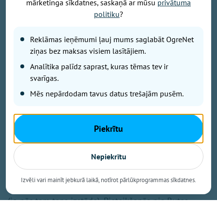
mārketinga sīkdatnes, saskaņā ar mūsu
privātuma
Foto: Pixabay.com
politiku
?
No 7. līdz 9. augustam Ogres novadā priecēs dažādi
sportiski pasākumi, kurus papildinās muzikāli
Reklāmas ieņēmumi ļauj mums saglabāt OgreNet
priekšnesumi un atrakcijas bērniem. Būs arī iespēja
ziņas bez maksas visiem lasītājiem.
piedalīsies mierīgākos notikumos, nesteidzīgi
Analītika palīdz saprast, kuras tēmas tev ir
gleznojot vai kopīgi pieminot pagātni.
svarīgas.
Mēs nepārdodam tavus datus trešajām pusēm.
7. augustā
Piekrītu
7. augustā plkst. 15.00 un 8. augustā plkst. 10.00
Jumpravas pagasta Kultūras namā Jumpravas
Nepiekrītu
pensionāru biedrība "Viedums" aicina "viedumiešus"
uz divām gleznošanas nodarbībām, lai kopā smeltos
Izvēli vari mainīt jebkurā laikā, notīrot pārlūkprogrammas sīkdatnes.
krāsu prieku un radītu un iepriecinātu sevi un citus
(jo pēc tam taps izstāde). Pieteikšanās pie Rutas
Krūkles.