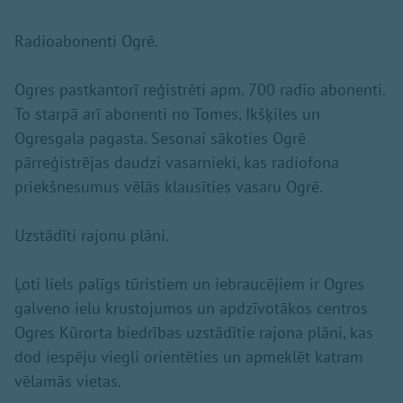
Radioabonenti Ogrē.
Ogres pastkantorī reģistrēti apm. 700 radio abonenti.
To starpā arī abonenti no Tomes, Ikšķiles un
Ogresgala pagasta. Sesonai sākoties Ogrē
pārreģistrējas daudzi vasarnieki, kas radiofona
priekšnesumus vēlās klausīties vasaru Ogrē.
Uzstādīti rajonu plāni.
Ļoti liels palīgs tūristiem un iebraucējiem ir Ogres
galveno ielu krustojumos un apdzīvotākos centros
Ogres Kūrorta biedrības uzstādītie rajona plāni, kas
dod iespēju viegli orientēties un apmeklēt katram
vēlamās vietas.