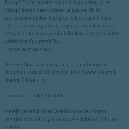
Pārogri. Tāpat pilsētas valde ir rūpējusies, lai uz
Pārogri šogad vestu vienas laipas vairāk kā
iepriekšējos gados. Pārogres iedzīvotājiem šāda
pilsētas valdes gādība ir sagādājusi neatsveramas
ērtības un tie caur vietējo laikrakstu izsaka pilsētas
valdei sirsnīgu pateicību.
Pirmie sesonas viesi.
Uz dzīvi Ogrē savās vasarnīcās jau atbraukuši
Hipotēku bankas dir. Ozoliņš, Nac. operas solists J.
Niedra, Čikste u. c.
Sanitārie apstākļi ļoti labi.
Vietējā veterinārārste Dzeldas kundze, izdarot
sanitāro kontroli, Ogrē atradusi vislabāko tīrību un
kārtību.