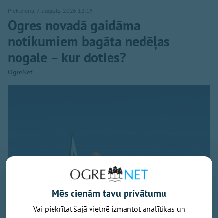
Piektdiena, 7. augusts, 2026 12:19
Ogres novadā gaidāma
notikumiem bagāta nedēļas
nogale – kur doties?
OgreNet
Mēs cienām tavu privātumu
Vai piekrītat šajā vietnē izmantot analītikas un