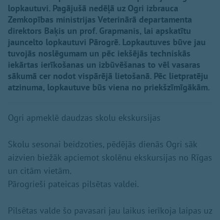
lopkautuvi. Pagājušā nedēļā uz Ogri izbrauca
Zemkopības ministrijas Veterinārā departamenta
direktors Baķis un prof. Grapmanis, lai apskatītu
jauncelto lopkautuvi Pārogrē. Lopkautuves būve jau
tuvojās noslēgumam un pēc iekšējās techniskās
iekārtas ierīkošanas un izbūvēšanas to vēl vasaras
sākumā cer nodot vispārējā lietošanā. Pēc lietpratēju
atzinuma, lopkautuve būs viena no priekšzīmīgākām.
Ogri apmeklē daudzas skolu ekskursijas
Skolu sesonai beidzoties, pēdējās dienās Ogri sāk
aizvien biežāk apciemot skolēnu ekskursijas no Rīgas
un citām vietām.
Pārogrieši pateicas pilsētas valdei.
Pilsētas valde šo pavasari jau laikus ierīkoja laipas uz