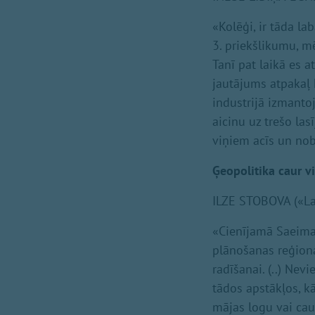
«Kolēģi, ir tāda la
3. priekšlikumu, m
Tanī pat laikā es a
jautājums atpakaļ 
industrijā izmanto
aicinu uz trešo la
viņiem acīs un noba
Ģeopolitika caur v
ILZE STOBOVA («Lat
«Cienījamā Saeimas 
plānošanas reģiona
radīšanai. (..) Nev
tādos apstākļos, kād
mājas logu vai cau