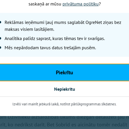
tinās «Progresīvo» teiktajā.»
saskaņā ar mūsu
privātuma politiku
?
kortelējušies
Reklāmas ieņēmumi ļauj mums saglabāt OgreNet ziņas bez
unā Vienotība»):
maksas visiem lasītājiem.
Analītika palīdz saprast, kuras tēmas tev ir svarīgas.
arš, Krievijas agresija nav tikai drauds mums. Es tikko, t
Mēs nepārdodam tavus datus trešajām pusēm.
tikas, un es esmu redzējusi, ko krievi un ķīnieši... ietekme.
ko kanādieši tagad dara, un cik viņi ir uztraukušies. Un vi
vēl vairāk sargājam mūsu robežas. Jo šinī brīdī tas ir pat
s ne tikai austrumu flangu, bet Arktiku. No viena krasta lī
Piekrītu
līdēji, un tie jau ir iekortelējušies tur.»
Nepiekrītu
vainie un Saeimā sēdošie
Apvienotais saraksts»):
Izvēli vari mainīt jebkurā laikā, notīrot pārlūkprogrammas sīkdatnes.
ešām Dzīvnieku aizsardzības likums diezgan detalizēti jau 
rīt, ko nedrīkst darīt. Bet šobrīd es aicinātu tomēr nedalīt