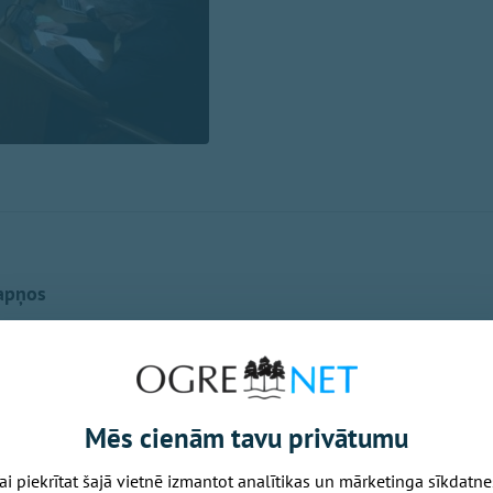
apņos
resīvie»):
adītāja! Kolēģi! Vēlreiz. Mani tiešām pārsteidz deputāta 
r politikas nav. Mēs runājam par lielākā mūsu infrastruktū
Mēs cienām tavu privātumu
atrodat... Man patiešām būs grūti jums palīdzēt, ja jūs vak
īvajiem», mostaties ar «Progresīvajiem» un katrā uzstāša
ai piekrītat šajā vietnē izmantot analītikas un mārketinga sīkdatne