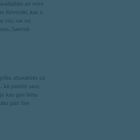
saradušies arī mini
s dzīvnieki, kas ir
u visi, vai nu
mazos, Saeimā
gribu atsaukties uz
.. kā pareizi sauc
, jo kas gan būtu
nātu pāri šim