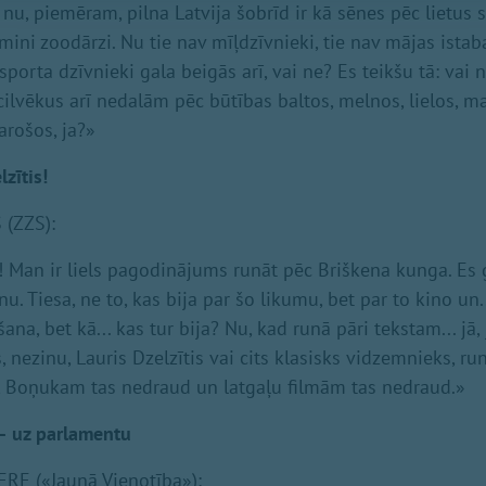
 nu, piemēram, pilna Latvija šobrīd ir kā sēnes pēc lietus 
mini zoodārzi. Nu tie nav mīļdzīvnieki, tie nav mājas istaba
sporta dzīvnieki gala beigās arī, vai ne? Es teikšu tā: vai n
cilvēkus arī nedalām pēc būtības baltos, melnos, lielos, 
arošos, ja?»
lzītis!
(ZZS):
! Man ir liels pagodinājums runāt pēc Briškena kunga. Es 
nu. Tiesa, ne to, kas bija par šo likumu, bet par to kino un.
šana, bet kā... kas tur bija? Nu, kad runā pāri tekstam... jā
, nezinu, Lauris Dzelzītis vai cits klasisks vidzemnieks, ru
, Boņukam tas nedraud un latgaļu filmām tas nedraud.»
– uz parlamentu
RE («Jaunā Vienotība»):