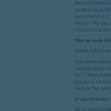
tādos vai šādos, jo
zoodārzi un ne tik 
tajos zoodārzos. Ir 
neviens. Mēs taču 
sēdošos vai lauku 
Tikai ne Lauris Dze
HARIJS ROKPELNIS 
«Cienījamie kolēģi
viņa iepriekšējo ru
tos...? Nevis dublē
Boņuks, ja tur kāds
tekstam? Par laimi
Ar savu krokodilu 
INESE LĪBIŅA-EGNE