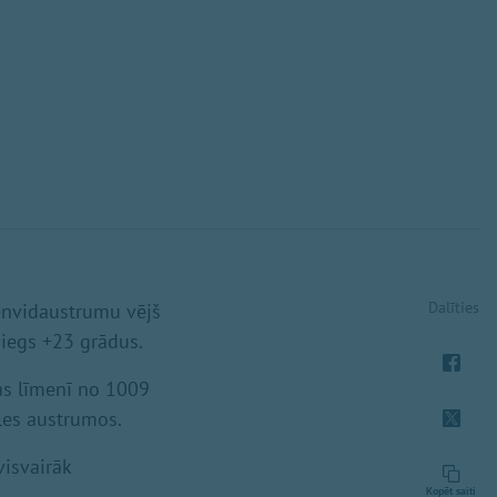
Dalīties
ienvidaustrumu vējš
iegs +23 grādus.
ras līmenī no 1009
les austrumos.
visvairāk
Kopēt saiti