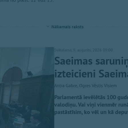
Nākamais raksts
Svētdiena, 9. augusts, 2026 09:00
Saeimas saruniņ
izteicieni Saei
Antra Gabre, Ogres Vēstis Visiem
Parlamentā ievēlētās 100 gudrā
valodiņu. Vai viņi vienmēr run
pastāstīsim, ko vēl un kā deput