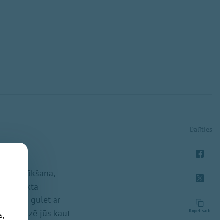
Dalīties
Butāna nākšana,
ras objekta
arā ejat gulēt ar
nās reizē jūs kaut
Kopēt saiti
s,