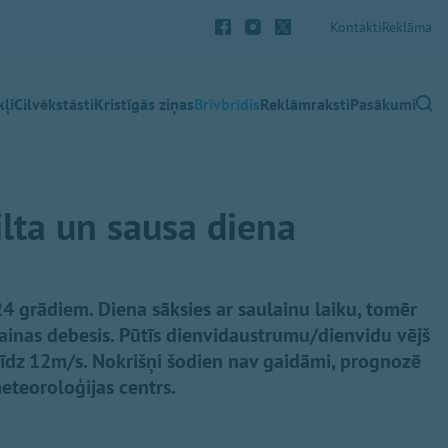
Kontakti
Reklāma
ļi
Cilvēkstāsti
Kristīgās ziņas
Brīvbrīdis
Reklāmraksti
Pasākumi
lta un sausa diena
+24 grādiem. Diena sāksies ar saulainu laiku, tomēr
nas debesis. Pūtīs dienvidaustrumu/dienvidu vējš
līdz 12m/s. Nokrišņi šodien nav gaidāmi, prognozē
meteoroloģijas centrs.