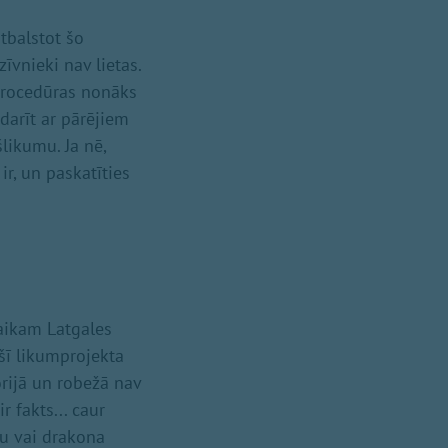
atbalstot šo
īvnieki nav lietas.
 procedūras nonāks
darīt ar pārējiem
likumu. Ja nē,
r, un paskatīties
laikam Latgales
šī likumprojekta
orijā un robežā nav
r fakts... caur
gu vai drakona