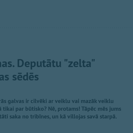
as. Deputātu "zelta"
mas sēdēs
s galvas ir cilvēki ar veiklu vai mazāk veiklu
ā tikai par būtisko? Nē, protams! Tāpēc mēs jums
āti saka no tribīnes, un kā villojas savā starpā.