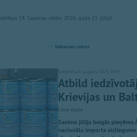
publikas 14. Saeimas sēdes 2026. gada 23. jūlijā
Nākamais raksts
Svētdiena, 9. augusts, 2026 10:49
Atbild iedzīvotāj
Krievijas un Bal
Liene Ozola
Saeima jūlija beigās pieņēma Ā
nacionālu importa aizliegumu 