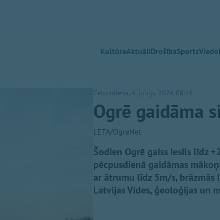
Kultūra
Aktuāli
Drošība
Sports
Viedok
Ceturtdiena, 4. jūnijs, 2026 08:16
Ogrē gaidāma si
LETA/OgreNet
Šodien Ogrē gaiss iesils līdz 
pēcpusdienā gaidāmas mākoņai
ar ātrumu līdz 5m/s, brāzmās 
Latvijas Vides, ģeoloģijas un 