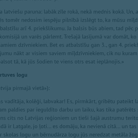
ba latviešu paruna: labāk zīle rokā, nekā mednis kokā. Un, 
ēs tomēr nedosim iespēju pilnībā izslēgt to, ka mūsu mīļdz
tbalstīšu arī 4. priekšlikumu. Ja balsis būs abiem, tad pēc
komisijā un varēs pārlemt. Trešajā lasījumā var domāt, ko 
jamiem dzīvniekiem. Bet es atbalstīšu gan 3., gan 4. priekš
sījumu nākt ar visiem saviem mīļdzīvniekiem, cik nu kuram i
lsot tā, kā jūs šodien te viens otrs esat ieplānojis.»
irtuves logu
vija pirmajā vietā»):
vadītāja, kolēģi, labvakar! Es, pirmkārt, gribētu pateikt 
m paldies par ieguldīto darbu un laiku, kas tika patērēts 
iens cits no Latvijas reģioniem un tieši šajā austrumu terit
ā ir Latgale, jo ļoti... es domāju, ka nevienā citā... un tas i
r skolas logu un bērnudārza logu jūs neredzat metāla žo