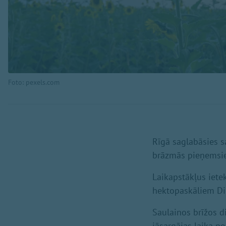
Foto: pexels.com
Rīgā saglabāsies s
brāzmās pieņemsie
Laikapstākļus iete
hektopaskāliem Di
Saulainos brīžos d
jāsargājas laika po