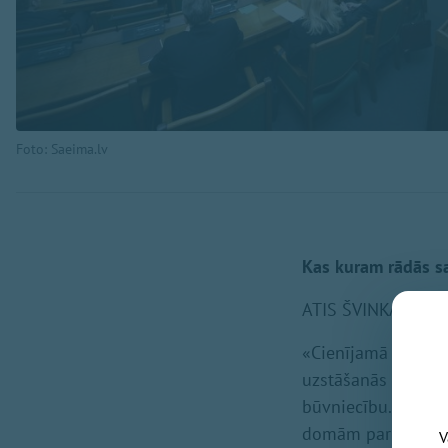
Foto: Saeima.lv
Kas kuram rādās s
ATIS ŠVINKA («Prog
«Cienījamā sēdes v
uzstāšanās tur, ku
būvniecību. To jūs 
domām par «Progres
V