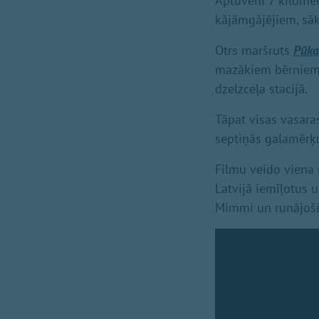
Aptuveni 7 kilome
kājāmgājējiem, sāk
Otrs maršruts
Pūka
mazākiem bērniem 
dzelzceļa stacijā.
Tāpat visas vasara
septiņās galamērķu
Filmu veido viena 
Latvijā iemīļotus 
Mimmi un runājošie