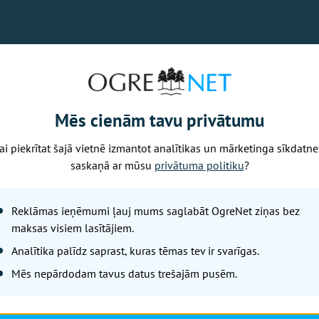
Mēs cienām tavu privātumu
ai piekrītat šajā vietnē izmantot analītikas un mārketinga sīkdatne
saskaņā ar mūsu
privātuma politiku
?
Reklāmas ieņēmumi ļauj mums saglabāt OgreNet ziņas bez
maksas visiem lasītājiem.
Analītika palīdz saprast, kuras tēmas tev ir svarīgas.
Nākamais raksts
Mēs nepārdodam tavus datus trešajām pusēm.