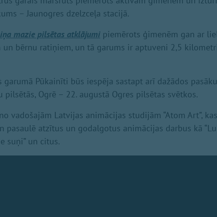
trus garais maršruts piemērots aktīvām ģimenēm un iztur
ums – Jaunogres dzelzceļa stacijā.
iņa mazie pilsētas atklājumi
piemērots ģimenēm gan ar lie
un bērnu ratiņiem, un tā garums ir aptuveni 2,5 kilometr
s garumā Pūkainīti būs iespēja sastapt arī dažādos pasāk
 pilsētās, Ogrē – 22. augustā Ogres pilsētas svētkos.
no vadošajām Latvijas animācijas studijām “Atom Art”, kas
un pasaulē atzītus un godalgotus animācijas darbus kā “Lupa
 suņi” un citus.