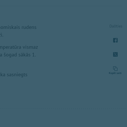
Dalīties
onomiskais rudens
i.
emperatūra vismaz
a šogad sākās 1.
ika sasniegts
Kopēt saiti