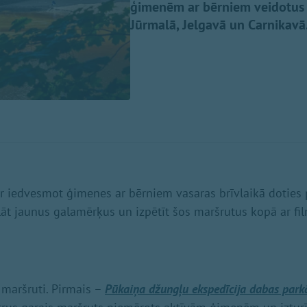
ģimenēm ar bērniem veidotus t
Jūrmalā, Jelgavā un Carnikavā
 ir iedvesmot ģimenes ar bērniem vasaras brīvlaikā doties
klāt jaunus galamērķus un izpētīt šos maršrutus kopā ar fi
 maršruti. Pirmais –
Pūkaiņa džungļu ekspedīcija dabas parkā 