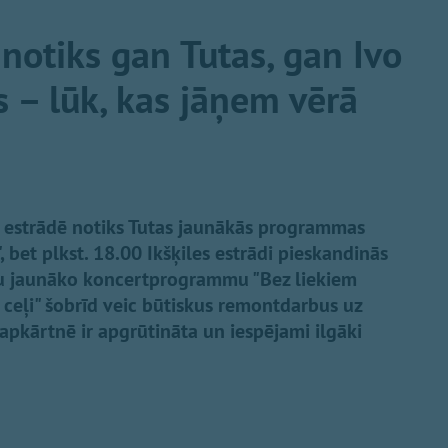
 notiks gan Tutas, gan Ivo
 – lūk, kas jāņem vērā
es estrādē notiks Tutas jaunākās programmas
 bet plkst. 18.00 Ikšķiles estrādi pieskandinās
vu jaunāko koncertprogrammu "Bez liekiem
s ceļi" šobrīd veic būtiskus remontdarbus uz
 apkārtnē ir apgrūtināta un iespējami ilgāki