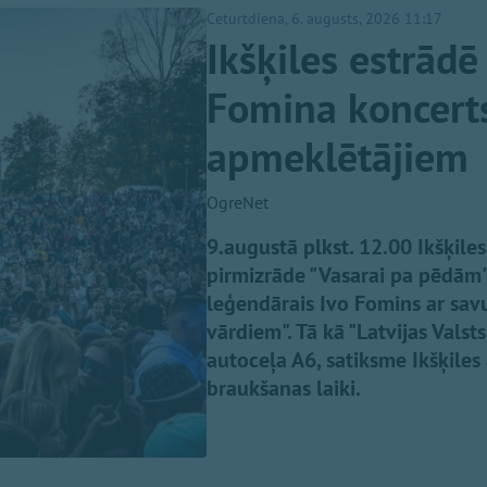
Ceturtdiena, 6. augusts, 2026 11:17
Ikšķiles estrādē
Fomina koncerts
apmeklētājiem
OgreNet
9.augustā plkst. 12.00 Ikšķil
pirmizrāde "Vasarai pa pēdām",
leģendārais Ivo Fomins ar sa
vārdiem". Tā kā "Latvijas Valst
autoceļa A6, satiksme Ikšķiles
braukšanas laiki.