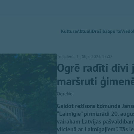
Kultūra
Aktuāli
Drošība
Sports
Viedok
Trešdiena, 1. jūlijs, 2026 15:07
Ogrē radīti divi 
maršruti ģimen
OgreNet
Gaidot režisora Edmunda Janso
“Laimīgie” pirmizrādi 20. augus
vairākām Latvijas pašvaldībām,
vilcienā ar Laimīgajiem”. Tās i