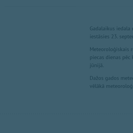
Gadalaikus iedala 
iestāsies 23. sept
Meteoroloģiskais r
piecas dienas pēc 
jūnijā.
Dažos gados meteor
vēlākā meteoroloģi