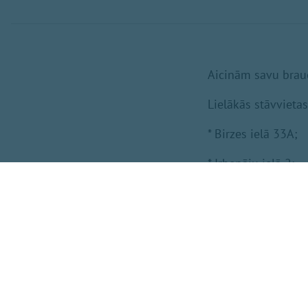
Aicinām savu brauc
Lielākās stāvvieta
* Birzes ielā 33A;
* Irbenāju ielā 2;
* Peldu ielā 22.
Iedzīvotājiem izpl
ierasties laicīgi, 
uz abiem pasākumie