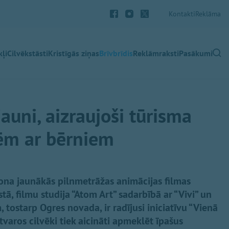
Kontakti
Reklāma
ļi
Cilvēkstāsti
Kristīgās ziņas
Brīvbrīdis
Reklāmraksti
Pasākumi
jauni, aizraujoši tūrisma
ēm ar bērniem
na jaunākās pilnmetrāžas animācijas filmas
tā, filmu studija “Atom Art” sadarbībā ar “Vivi” un
 tostarp Ogres novada, ir radījusi iniciatīvu “Vienā
etvaros cilvēki tiek aicināti apmeklēt īpašus