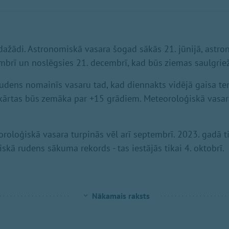
dažādi. Astronomiskā vasara šogad sākās 21. jūnijā, astr
embrī un noslēgsies 21. decembrī, kad būs ziemas saulgriež
udens nomainīs vasaru tad, kad diennakts vidējā gaisa t
kārtas būs zemāka par +15 grādiem. Meteoroloģiskā vasar
oloģiskā vasara turpinās vēl arī septembrī. 2023. gadā t
skā rudens sākuma rekords - tas iestājās tikai 4. oktobrī.
Nākamais raksts