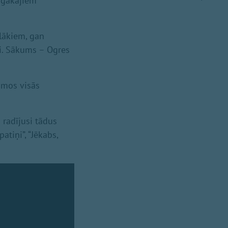
īgākajiem
lākiem, gan
i. Sākums – Ogres
umos visās
 radījusi tādus
tiņi”, “Jēkabs,