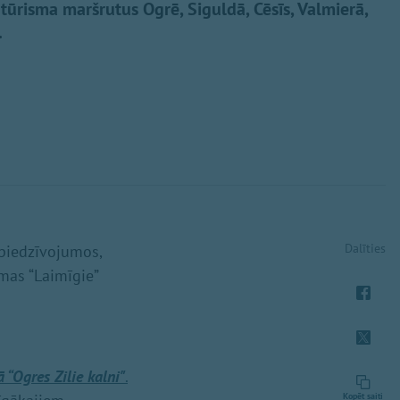
ūrisma maršrutus Ogrē, Siguldā, Cēsīs, Valmierā,
.
Dalīties
 piedzīvojumos,
lmas “Laimīgie”
“Ogres Zilie kalni"
.
Kopēt saiti