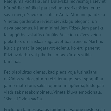
Raidījuma vadītāja Jana Duļevska iedvesmoja sievieti
būt pārliecinātākai par sevi un uzdrīkstēties iet uz
savu mērķi. Savukārt stiliste Anita Altmane palīdzēja
Vinetas garderobē ieviest sievišķīgu eleganci un
deva padomus, kā ar minimāliem līdzekļiem panākt,
lai apģērbs izskatās dārgāks. Veselīga dzīves veida
piekritējs un fiziskās sagatavotības treneris Mārtiņš
Klucis pamācīja pagatavot ēdienu, ko ērti paņemt
līdzi uz darbu vai pikniku, jo tas kārtots stikla
burciņās.
Pēc piepildītās dienas, kad piedzīvoja lutināšanu
dažādos veidos, pirmo reizi ieraugot sevi spogulī ar
jauno matu toni, sakārtojumu un apģērbā, kādu pati
visdrīzāk nesakombinētu, Vineta kļuva emocionāla.
“Skaisti,” viņa sacīja.
Prieka un laimes asaras raidījuma varone neslēpa arī