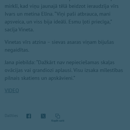
mirklī, kad viņu jaunajā tēlā beidzot ieraudzīja vīrs
Ivars un metina Elīna. “Viņi paši atbrauca, mani
apsveica, un viss bija ideāli. Esmu ļoti priecīga,”
sacīja Vineta.
Vinetas vīrs atzina – sievas asaras viņam bijušas
negaidītas.
Jana piebilda: “Dažkārt nav nepieciešamas skaļas
ovācijas vai grandiozi aplausi. Visu izsaka mīlestības
pilnais skatiens un apskāvieni.”
VIDEO
Dalīties
Kopēt saiti