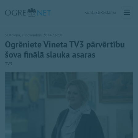
Kontakti
Reklāma
Sestdiena, 2. novembris, 2024 16:18
Ogrēniete Vineta TV3 pārvērtību
šova finālā slauka asaras
TV3