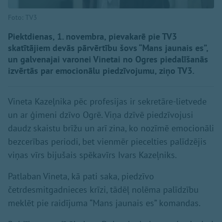
Foto: TV3
Piektdienas, 1. novembra, pievakarē pie TV3
skatītājiem devās pārvērtību šovs “Mans jaunais es”,
un galvenajai varonei Vinetai no Ogres piedalīšanās
izvērtās par emocionālu piedzīvojumu, ziņo TV3.
Vineta Kazeļnika pēc profesijas ir sekretāre-lietvede
un ar ģimeni dzīvo Ogrē. Viņa dzīvē piedzīvojusi
daudz skaistu brīžu un arī zina, ko nozīmē emocionāli
bezcerības periodi, bet vienmēr piecelties palīdzējis
viņas vīrs bijušais spēkavīrs Ivars Kazeļniks.
Patlaban Vineta, kā pati saka, piedzīvo
četrdesmitgadnieces krīzi, tādēļ nolēma palīdzību
meklēt pie raidījuma “Mans jaunais es” komandas.