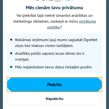
Mēs cienām tavu privātumu
Vai piekrītat šajā vietnē izmantot analītikas un
Foto: Saeima.lv
mārketinga sīkdatnes, saskaņā ar mūsu
privātuma
Parlamentā ievēlētās 100 gudrās galvas ir cilvēki ar
politiku
?
veiklu vai mazāk veiklu valodiņu. Vai viņi vienmēr
runā tikai par būtisko? Nē, protams! Tāpēc mēs jums
Reklāmas ieņēmumi ļauj mums saglabāt OgreNet
pastāstīsim, ko vēl un kā deputāti saka no tribīnes,
ziņas bez maksas visiem lasītājiem.
un kā villojas savā starpā.
Analītika palīdz saprast, kuras tēmas tev ir
svarīgas.
Kas kuram rādās sapņos
Mēs nepārdodam tavus datus trešajām pusēm.
ATIS ŠVINKA («Progresīvie»):
Piekrītu
«Cienījamā sēdes vadītāja! Kolēģi! Vēlreiz. Mani
tiešām pārsteidz deputāta Butāna nākšana,
uzstāšanās tur, kur politikas nav. Mēs runājam par
Nepiekrītu
lielākā mūsu infrastruktūras objekta būvniecību. To