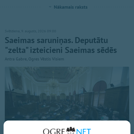
Nākamais raksts
Svētdiena, 9. augusts, 2026 09:00
Saeimas saruniņas. Deputātu
"zelta" izteicieni Saeimas sēdēs
Antra Gabre, Ogres Vēstis Visiem