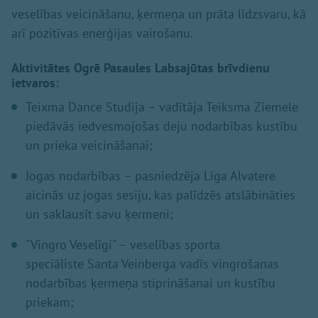
veselības veicināšanu, ķermeņa un prāta līdzsvaru, kā
arī pozitīvas enerģijas vairošanu.
Aktivitātes Ogrē Pasaules Labsajūtas brīvdienu
ietvaros:
Teixma Dance Studija – vadītāja Teiksma Ziemele
piedāvās iedvesmojošas deju nodarbības kustību
un prieka veicināšanai;
Jogas nodarbības – pasniedzēja Līga Alvatere
aicinās uz jogas sesiju, kas palīdzēs atslābināties
un saklausīt savu ķermeni;
"Vingro Veselīgi" – veselības sporta
speciāliste Santa Veinberga vadīs vingrošanas
nodarbības ķermeņa stiprināšanai un kustību
priekam;