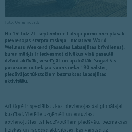
Foto: Ogres novads
No 19. līdz 21. septembrim Latvija pirmo reizi plašāk
pievienojas starptautiskajai iniciatīvai World
Wellness Weekend (Pasaules Labsajūtas brīvdienas),
kuras mērķis ir iedvesmot cilvēkus visā pasaulē
dzīvot aktīvāk, veselīgāk un apzinātāk. Šogad šis
pasākums notiek jau vairāk nekā 190 valstīs,
piedāvājot tūkstošiem bezmaksas labsajūtas
aktivitāšu.
Arī Ogrē ir speciālisti, kas pievienojas šai globālajai
kustībai. Vietējie uzņēmēji un entuziasti
apvienojušies, lai iedzīvotājiem piedāvātu bezmaksas
fiziskās un radošās aktivitātes, kas vērstas uz