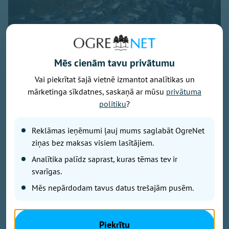
Mēs cienām tavu privātumu
Vai piekrītat šajā vietnē izmantot analītikas un
Foto: Saeima.lv
mārketinga sīkdatnes, saskaņā ar mūsu
privātuma
Parlamentā ievēlētās 100 gudrās galvas ir cilvēki ar
politiku
?
veiklu vai mazāk veiklu valodiņu. Vai viņi vienmēr
runā tikai par būtisko? Nē, protams! Tāpēc mēs jums
Reklāmas ieņēmumi ļauj mums saglabāt OgreNet
pastāstīsim, ko vēl un kā deputāti saka no tribīnes,
ziņas bez maksas visiem lasītājiem.
un kā villojas savā starpā.
Analītika palīdz saprast, kuras tēmas tev ir
svarīgas.
Kas kuram rādās sapņos
Mēs nepārdodam tavus datus trešajām pusēm.
ATIS ŠVINKA («Progresīvie»):
Piekrītu
«Cienījamā sēdes vadītāja! Kolēģi! Vēlreiz. Mani