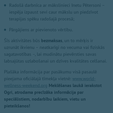
Radošā darbnīca ar mākslinieci Inetu Pētersoni –
iespēja izpaust sevi caur mākslu un piedzīvot
terapijas spēku radošajā procesā;
Pārgājiens ar pievienoto vērtību.
Šīs aktivitātes būs
bezmaksas
, un to mērķis ir
uzrunāt ikvienu – neatkarīgi no vecuma vai fiziskās
sagatavotības –, lai mudinātu pievērsties savas
labsajūtas uzlabošanai un dzīves kvalitātes celšanai.
Plašāka informācija par pasākumu visā pasaulē
pieejama oficiālajā tīmekļa vietnē:
www.world-
wellness-weekend.org
Meklēšanas laukā ierakstot
Ogri, atrodama precīzāka informācija par
speciālistiem, nodarbību laikiem, vietu un
pieteikšanos!