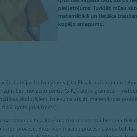
grūtības sagādā tādi, kuros n
pielietojums. Turklāt mūsu sk
matemātikā un lielāka trauksm
kopējo sniegumu.
āciju, Latvijas Universitātes (LU) Eksakto zinātņu un tehn
izglītības inovāciju centrs (SIIC) radījis grāmatu – metod
ātikas skolotājiem. Izdevums atklāj: matemātikas problē
tikai “grūts priekšmets”.
ma sakņojas tajā, kā skolā tiek mācīts, vai bērniem tiek 
mācību procesu. Bieži vien mācību process Latvijā balstā
ā jeb tādā kā drillēšanā, nevis izpratnes veidošanā. Ner