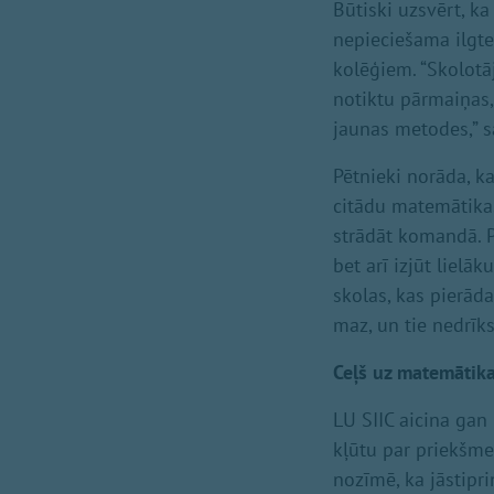
Būtiski uzsvērt, k
nepieciešama ilgte
kolēģiem. “Skolotāj
notiktu pārmaiņas,
jaunas metodes,” sa
Pētnieki norāda, ka
citādu matemātikas
strādāt komandā. P
bet arī izjūt lielā
skolas, kas pierād
maz, un tie nedrīks
Ceļš uz matemātika
LU SIIC aicina gan 
kļūtu par priekšme
nozīmē, ka jāstipr