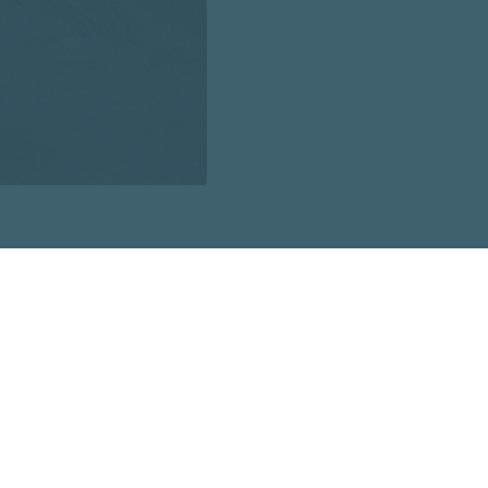
- gan atklātā jūrā, gan Rīgas līcī - ūdens temperatūra ir 1
vgrīvas rietumu mola, Skultes ostā un Salacgrīvas ostā t
ību sniegto informāciju ūdens temperatūra Liepājas, Vents
 oficiālajās peldvietās jūrā ceturtdien bija 18..20 grādi.