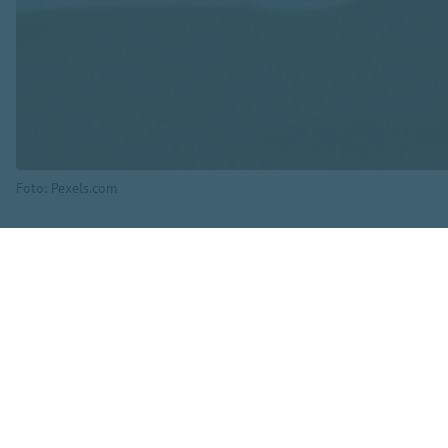
Foto: Pexels.com
Kurzemes piekrastē 
savukārt pie Dauga
grādu.
Saskaņā ar pašvald
Rīgas un Saulkrastu