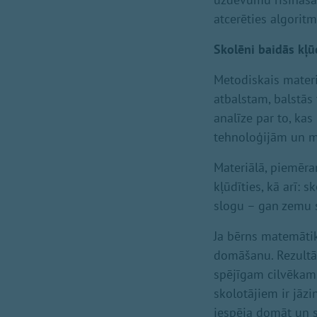
atcerēties algorit
Skolēni baidās kļū
Metodiskais materi
atbalstam, balstās 
analīze par to, ka
tehnoloģijām un 
Materiālā, piemēra
kļūdīties, kā arī: 
slogu – gan zemu 
Ja bērns matemātik
domāšanu. Rezultāt
spējīgam cilvēkam. 
skolotājiem ir jāzi
iespēja domāt un s