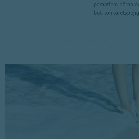
pamatiem bērna dom
būt konkurētspējī