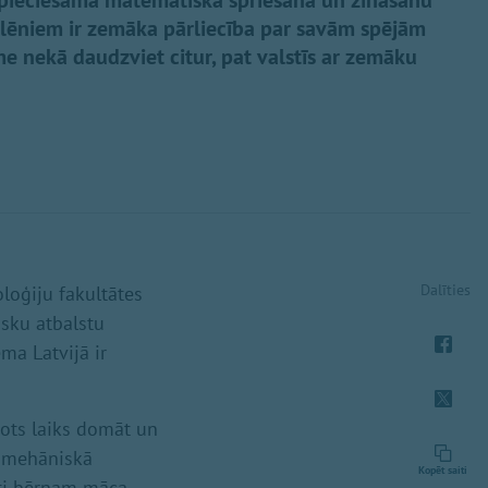
epieciešama matemātiskā spriešana un zināšanu
olēniem ir zemāka pārliecība par savām spējām
e nekā daudzviet citur, pat valstīs ar zemāku
Dalīties
oloģiju fakultātes
isku atbalstu
ma Latvijā ir
dots laiks domāt un
s mehāniskā
Kopēt saiti
eti bērnam māca