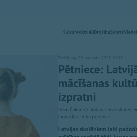
Kultūra
Aktuāli
Drošība
Sports
Viedok
Trešdiena, 20. augusts, 2025 12:47
Pētniece: Latvi
mācīšanas kultū
izpratni
Ildze Čakāne, Latvijas Universitātes E
inovāciju centrs pētniece
Latvijas skolēniem labi padod