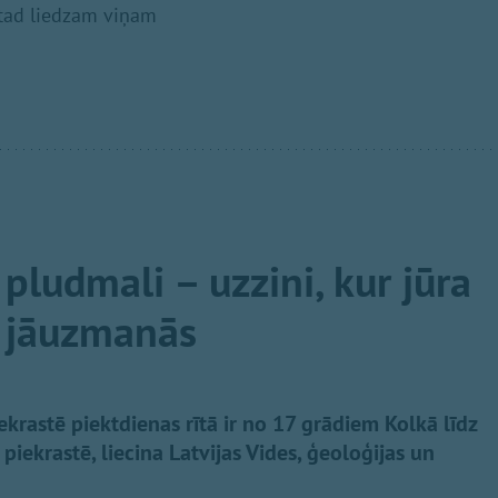
 tad liedzam viņam
pludmali – uzzini, kur jūra
r jāuzmanās
krastē piektdienas rītā ir no 17 grādiem Kolkā līdz
ekrastē, liecina Latvijas Vides, ģeoloģijas un