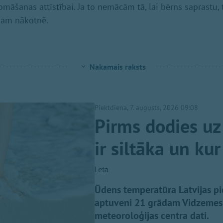
āšanas attīstībai. Ja to nemācām tā, lai bērns saprastu,
gam nākotnē.
Nākamais raksts
Piektdiena, 7. augusts, 2026 09:08
Pirms dodies uz 
ir siltāka un ku
Leta
Ūdens temperatūra Latvijas pie
aptuveni 21 grādam Vidzemes pi
meteoroloģijas centra dati.