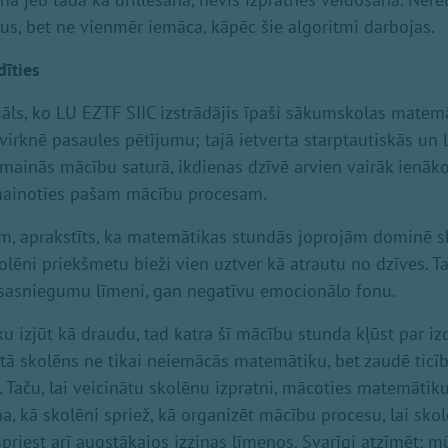
mus, bet ne vienmēr iemāca, kāpēc šie algoritmi darbojas.
dīties
āls, ko LU EZTF SIIC izstrādājis īpaši sākumskolas matem
virknē pasaules pētījumu; tajā ietverta starptautiskās un 
s mainās mācību saturā, ikdienas dzīvē arvien vairāk ienāk
mainoties pašam mācību procesam.
m, aprakstīts, ka matemātikas stundās joprojām dominē s
skolēni priekšmetu bieži vien uztver kā atrautu no dzīves. 
sasniegumu līmeni, gan negatīvu emocionālo fonu.
u izjūt kā draudu, tad katra šī mācību stunda kļūst par iz
ā skolēns ne tikai neiemācās matemātiku, bet zaudē ticīb
Taču, lai veicinātu skolēnu izpratni, mācoties matemātiku,
na, kā skolēni spriež, kā organizēt mācību procesu, lai sk
priest arī augstākajos izziņas līmeņos. Svarīgi atzīmēt: 