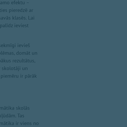
ēlamo efektu –
ies pieredzē ar
savās klasēs. Lai
alīdz ieviest
sekmīgi ievieš
oblēmas, domāt un
bākus rezultātus,
 skolotāji un
 piemēru ir pārāk
emātika skolās
kļūdām. Tas
mātika ir viens no