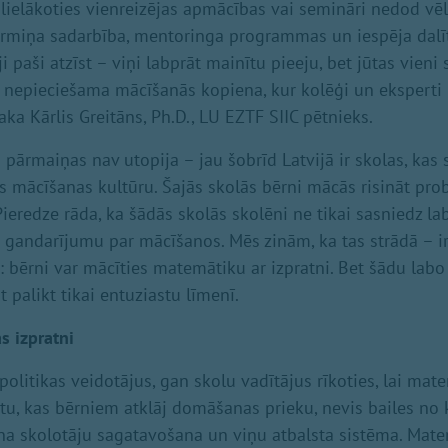
a lielākoties vienreizējas apmācības vai semināri nedod v
rmiņa sadarbība, mentoringa programmas un iespēja dalīt
i paši atzīst – viņi labprāt mainītu pieeju, bet jūtas vieni 
 nepieciešama mācīšanās kopiena, kur kolēģi un eksperti p
ka Kārlis Greitāns, Ph.D., LU EZTF SIIC pētnieks.
 pārmaiņas nav utopija – jau šobrīd Latvijā ir skolas, kas 
 mācīšanas kultūru. Šajās skolās bērni mācās risināt pr
ieredze rāda, ka šādās skolās skolēni ne tikai sasniedz la
ku gandarījumu par mācīšanos. Mēs zinām, ka tas strādā – ir
a: bērni var mācīties matemātiku ar izpratni. Bet šādu labo
t palikt tikai entuziastu līmenī.
s izpratni
politikas veidotājus, gan skolu vadītājus rīkoties, lai mat
tu, kas bērniem atklāj domāšanas prieku, nevis bailes no 
ina skolotāju sagatavošana un viņu atbalsta sistēma. Mate