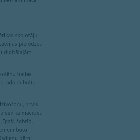
ātikas skolotāju
Latvijas pieredzes
ot digitālajām
kolēnu bailes
Tas rada dubultu
dzīvošanu, nevis
u sev kā mācīties
 īpaši šobrīd,
olēniem būtu
mūsdienu bērni