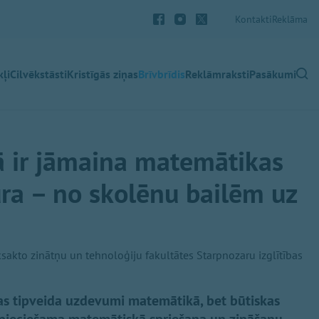
Kontakti
Reklāma
ļi
Cilvēkstāsti
Kristīgās ziņas
Brīvbrīdis
Reklāmraksti
Pasākumi
jā ir jāmaina matemātikas
ra – no skolēnu bailēm uz
ksakto zinātņu un tehnoloģiju fakultātes Starpnozaru izglītības
as tipveida uzdevumi matemātikā, bet būtiskas