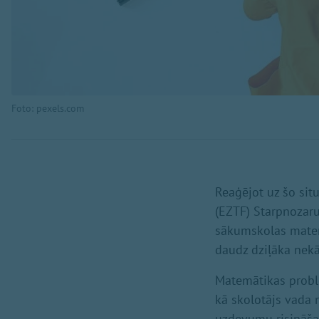
Foto: pexels.com
Reaģējot uz šo situ
(EZTF) Starpnozaru 
sākumskolas matem
daudz dziļāka nekā 
Matemātikas problē
kā skolotājs vada 
uzdevumu risināšan