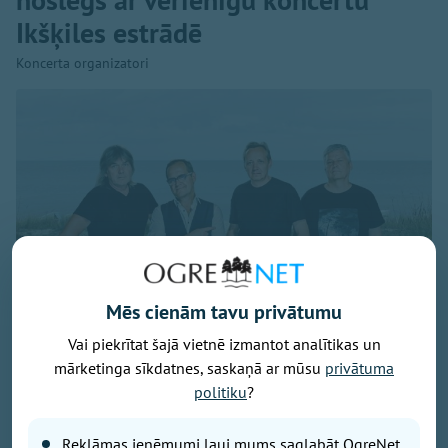
Ikšķiles estrādē
Koncerta organizatori
Mēs cienām tavu privātumu
Vai piekrītat šajā vietnē izmantot analītikas un
mārketinga sīkdatnes, saskaņā ar mūsu
privātuma
politiku
?
Publicitātes foto
Savu 35 gadu jubilejai veltīto koncerttūri, kuras
Reklāmas ieņēmumi ļauj mums saglabāt OgreNet