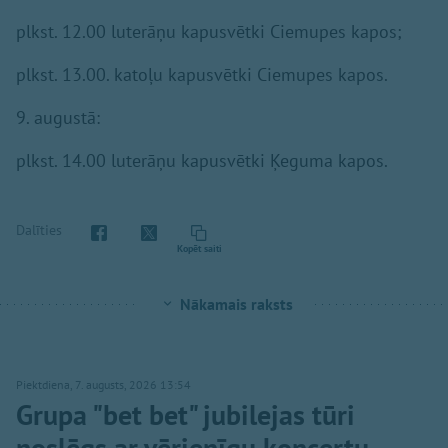
plkst. 12.00 luterāņu kapusvētki Ciemupes kapos;
plkst. 13.00. katoļu kapusvētki Ciemupes kapos.
9. augustā:
plkst. 14.00 luterāņu kapusvētki Ķeguma kapos.
Dalīties
Kopēt saiti
Nākamais raksts
Piektdiena, 7. augusts, 2026 13:54
Grupa "bet bet" jubilejas tūri
noslēgs ar vērienīgu koncertu