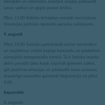
tehnikām un interesēm, sniedzot iespēju pārbaudīt
savus spēkus un apgūt jaunus knifus.
Plkst. 13.00 Ikšķiles brīvdabas estrādē norisināsies
Vislatvijas politiski represēto personu salidojums.
9. augustā
Plkst. 10.00 Suntažu pamatskolā aicina vecvecākus
un mazbērnus veidot kopīgu komandu un piedalīties
aizraujošā starppaaudžu turnīrā. Tā ir lieliska iespēja
aktīvi pavadīt laiku kopā, stiprināt ģimenes saikni,
gūt pozitīvas emocijas un pārbaudīt savas prasmes
draudzīgā sacensību gaisotnē! Reģistrācija no plkst.
9.00.
Kapusvētki
8. augustā: