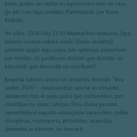
krāsu prieku un radītu un iepriecinātu sevi un citus
(jo pēc tam taps izstāde). Pieteikšanās pie Rutas
Krūkles.
No plkst. 19.00 līdz 21.00 Neatkarības laukumā, Ogrē,
priecēs vasaras vakara danči! Danču ierādītāji
palīdzēs apgūt deju soļus, bet spēlmaņi parūpēsies
par mūziku. Uz pasākumu aicināti gan skatītāji un
klausītāji, gan dancotāji un muzikanti!
Ķegumā sāksies sporta un izklaides festivāls “Vīru
spēles 2026" – daudzveidīgs sporta un izklaides
pasākums, kas ik gadu pulcē gan dalībniekus, gan
skatītājus no visas Latvijas. Divu dienu garumā
apmeklētājus sagaida aizraujošas sacensības, spēka
disciplīnas, motosporta aktivitātes, atrakcijas
ģimenēm ar bērniem un koncerti.