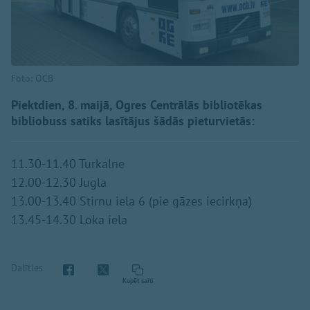
Foto: OCB
Piektdien, 8. maijā, Ogres Centrālās bibliotēkas
bibliobuss satiks lasītājus šādās pieturvietās:
11.30-11.40 Turkalne
12.00-12.30 Jugla
13.00-13.40 Stirnu iela 6 (pie gāzes iecirkņa)
13.45-14.30 Loka iela
Dalīties
Kopēt saiti