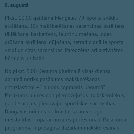
8. augustā
Plkst. 10.00 gaidāma Meņģeles 79. sporta svētku
atklāšana. Būs makšķerēšanas sacensības, skrējiens,
tāllēkšana, basketbols, šautriņu mešana, lodes
grūšana, skrējiens, nūjošana, netradicionālie sporta
veidi un citas sacensības. Paredzētas arī aktivitātes
bērniem un balle.
No plkst. 9.00 Ķeguma pludmalē visas dienas
garumā notiks pasākums makšķerēšanas
entuziastiem – “Jaunais copmanis Ķegumā”.
Pasākums pulcēs gan pieredzējušus makšķerniekus,
gan iesācējus, piedāvājot sportiskas sacensības
Daugavas ūdeņos un krastā, kā arī vērtīgu
meistarklasi kopā ar nozares profesionāli. Pasākuma
programma ir pielāgota dažādām makšķerēšanas