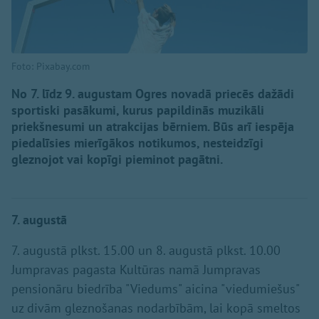
Foto: Pixabay.com
No 7. līdz 9. augustam Ogres novadā priecēs dažādi
sportiski pasākumi, kurus papildinās muzikāli
priekšnesumi un atrakcijas bērniem. Būs arī iespēja
piedalīsies mierīgākos notikumos, nesteidzīgi
gleznojot vai kopīgi pieminot pagātni.
7. augustā
7. augustā plkst. 15.00 un 8. augustā plkst. 10.00
Jumpravas pagasta Kultūras namā Jumpravas
pensionāru biedrība "Viedums" aicina "viedumiešus"
uz divām gleznošanas nodarbībām, lai kopā smeltos