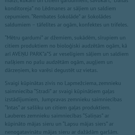
maizi, kūkām un citiem gardumiem, savukārt, “Dailas
konditoreja” no Lēdmanes ar sāļiem un saldiem
cepumiem. “Rembates šokolāde” ar šokolādes
saldumiem – tāfelītes ar ogām, konfektes un trifeles.
“Mētru gardumi” ar džemiem, sukādēm, sīrupiem un
citiem produktiem no bioloģiski audzētām ogām, kā
arī AVEŅU PARK”a”S ar veselīgiem sāļiem un saldiem
našķiem no pašu audzētām ogām, augļiem un
dārzeņiem, ko varēsi degustēt uz vietas.
Svaigi kūpinātas zivis no Lapmežciema, zemnieku
saimniecība “Stradi” ar svaigi kūpinātiem gaļas
izstādījumiem, Jumpravas zemnieku saimniecības
“Intas” ar sašliku un citiem gaļas produktiem.
Lauberes zemnieku saimniecības “Saliņas” ar
kūpināto mājas sieru un “Lapsu mājas siers” ar
nenogatavinātu mājas sieru ar dažādām garšām.