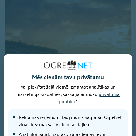
Mēs cienām tavu privātumu
Vai piekrītat šajā vietnē izmantot analītikas un
Baltijas jūra, foto - unsplash.com
mārketinga sīkdatnes, saskaņā ar mūsu
privātuma
Latvijā noslēdzies gada gaišākais ceturksnis un sākas
politiku
?
solārais rudens. Gada gaišākais ceturksnis jeb solārā
vasara sākās 7. maijā un beidzās 5. augustā, savukārt
Reklāmas ieņēmumi ļauj mums saglabāt OgreNet
tumšākie trīs mēneši jeb solārā ziema būs periods no
ziņas bez maksas visiem lasītājiem.
6. novembra līdz 4. februārim.
Analītika palīdz saprast, kuras tēmas tev ir