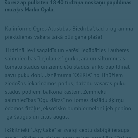
šoreiz ap pulksten 18.40 tirdziņa noskaņu papildinās
mūziķis Marko Ojala.
Kā informē Ogres Attīstības Biedrība”, tad programma
piektdienas vakara laikā būs gana plaša!
Tirdziņā Tevi sagaidīs un varēsi iegādāties Lauberes
saimniecības “Lejulauks” gurķu, āra un siltumnīcas
tomātu stādus un ziemciešu stādus, ar ko papildināt
savu puķu dobi. Uzņēmuma “OSIRIA” no Tīnūžiem
ziedošos iekarināmos podus, dažādu vasaras puķu
stādus podiem, balkona kastēm. Zemnieku
saimniecības “Ogu dārzs” no Tomes dažādu šķirņu
ēdamos fizāļus, eksotisko bumbiermeloni jeb pepino,
garšaugus un citus augus.
Ikšķilnieki “Ugy Cake” ar svaigi ceptu dabīgā ierauga