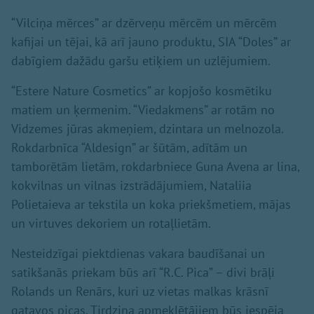
“Vilciņa mērces” ar dzērveņu mērcēm un mērcēm
kafijai un tējai, kā arī jauno produktu, SIA “Doles” ar
dabīgiem dažādu garšu etiķiem un uzlējumiem.
“Estere Nature Cosmetics” ar kopjošo kosmētiku
matiem un ķermenim. “Viedakmens” ar rotām no
Vidzemes jūras akmeņiem, dzintara un melnozola.
Rokdarbnīca “Aldesign” ar šūtām, adītām un
tamborētām lietām, rokdarbniece Guna Avena ar lina,
kokvilnas un vilnas izstrādājumiem, Nataliia
Polietaieva ar tekstila un koka priekšmetiem, mājas
un virtuves dekoriem un rotaļlietām.
Nesteidzīgai piektdienas vakara baudīšanai un
satikšanās priekam būs arī “R.C. Pica” – divi brāļi
Rolands un Renārs, kuri uz vietas malkas krāsnī
gatavos picas. Tirdziņa apmeklētājiem būs iespēja