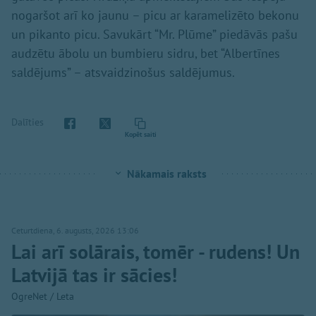
nogaršot arī ko jaunu – picu ar karamelizēto bekonu
un pikanto picu. Savukārt “Mr. Plūme” piedāvās pašu
audzētu ābolu un bumbieru sidru, bet “Albertīnes
saldējums” – atsvaidzinošus saldējumus.
Dalīties
Kopēt saiti
Nākamais raksts
Ceturtdiena, 6. augusts, 2026 13:06
Lai arī solārais, tomēr - rudens! Un
Latvijā tas ir sācies!
OgreNet / Leta