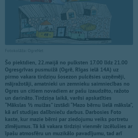
Fotokolāža: OgreNet
Šo piektdien, 22.maijā no pulksten 17.00 līdz 21.00
Ogresgrīvas pusmuižā (Ogrē, Rīgas ielā 14A) uz
pirmo vakara tirdziņu šosezon pulcēsies uzņēmēji,
mājražotāji, amatnieki un zemnieku saimniecības no
Ogres un citiem novadiem ar pašu izaudzēto, ražoto
un darināto. Tirdziņa laikā, varēsi apskatīties
“Mākslas ½ muižas” izstādi “Mazo bērnu lielā māksla”,
kā arī studijas dalībnieču darbus. Darbosies Foto
kaste, kur mazie bērni par ziedojumu veiks portretu
zīmējumus. Tā kā vakara tirdziņi vienmēr izcēlušies ar
īpašu atmosfēru un muzikālo pavadījumu, tad arī