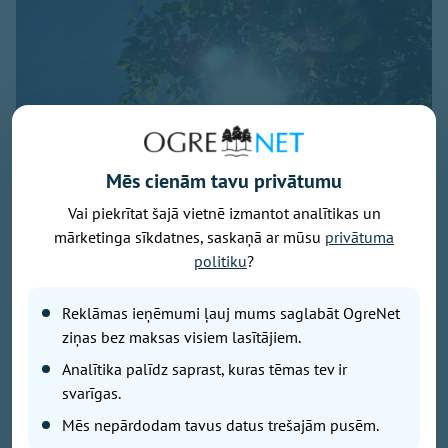
Mēs cienām tavu privātumu
Vai piekrītat šajā vietnē izmantot analītikas un
mārketinga sīkdatnes, saskaņā ar mūsu
privātuma
Foto: pexels.com
politiku
?
Svētdien laika apstākļus valstī noteiks anticiklons -
Reklāmas ieņēmumi ļauj mums saglabāt OgreNet
dienas sākumā daudzviet valstī saulains un sauss
ziņas bez maksas visiem lasītājiem.
laiks, liecina sinoptiķu prognozes.
Analītika palīdz saprast, kuras tēmas tev ir
svarīgas.
No dienas vidus mākoņu daudzums palielināsies,
Mēs nepārdodam tavus datus trešajām pusēm.