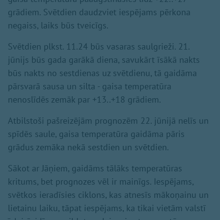
grādiem. Svētdien daudzviet iespējams pērkona
negaiss, laiks būs tveicīgs.
Svētdien plkst. 11.24 būs vasaras saulgrieži. 21.
jūnijs būs gada garākā diena, savukārt īsākā nakts
būs nakts no sestdienas uz svētdienu, tā gaidāma
pārsvarā sausa un silta - gaisa temperatūra
nenoslīdēs zemāk par +13..+18 grādiem.
Atbilstoši pašreizējām prognozēm 22. jūnijā nelīs un
spīdēs saule, gaisa temperatūra gaidāma pāris
grādus zemāka nekā sestdien un svētdien.
Sākot ar Jāņiem, gaidāms tālāks temperatūras
kritums, bet prognozes vēl ir mainīgs. Iespējams,
svētkos ieradīsies ciklons, kas atnesīs mākoņainu un
lietainu laiku, tāpat iespējams, ka tikai vietām valstī