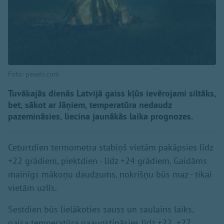
Foto: pexels.com
Tuvākajās dienās Latvijā gaiss kļūs ievērojami siltāks,
bet, sākot ar Jāņiem, temperatūra nedaudz
pazemināsies, liecina jaunākās laika prognozes.
Ceturtdien termometra stabiņš vietām pakāpsies līdz
+22 grādiem, piektdien - līdz +24 grādiem. Gaidāms
mainīgs mākoņu daudzums, nokrišņu būs maz - tikai
vietām uzlīs.
Sestdien būs lielākoties sauss un saulains laiks,
gaisa temperatūra paaugstināsies līdz +22..+27