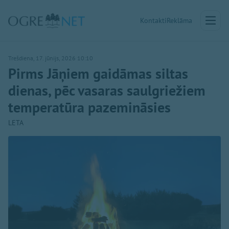
Kontakti
Reklāma
Trešdiena, 17. jūnijs, 2026 10:10
Pirms Jāņiem gaidāmas siltas
dienas, pēc vasaras saulgriežiem
temperatūra pazemināsies
LETA