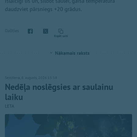
īslaicīgi līs un, sildot saulei, gaisa temperatūra
daudzviet pārsniegs +20 grādus.
Dalīties
Kopēt saiti
Nākamais raksts
Sestdiena, 8. augusts, 2026 15:58
Nedēļa noslēgsies ar saulainu
laiku
LETA