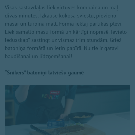
Visas sastāvdaļas liek virtuves kombainā un maļ
divas minūtes. Izkausē kokosa sviestu, pievieno
masai un turpina malt. Formā ieklāj pārtikas plēvi.
Liek samalto masu formā un kārtīgi nopresē. Ievieto
ledusskapī sastingt uz vismaz trim stundām. Griež
batoniņa formātā un ietin papīrā. Nu tie ir gatavi
baudīšanai un līdzņemšanai!
“Snikers” batoniņi latviešu gaumē