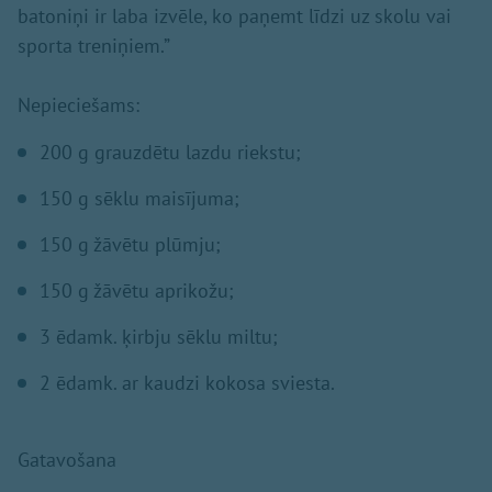
batoniņi ir laba izvēle, ko paņemt līdzi uz skolu vai
sporta treniņiem.”
Nepieciešams:
200 g grauzdētu lazdu riekstu;
150 g sēklu maisījuma;
150 g žāvētu plūmju;
150 g žāvētu aprikožu;
3 ēdamk. ķirbju sēklu miltu;
2 ēdamk. ar kaudzi kokosa sviesta.
Gatavošana