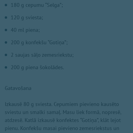
180 g cepumu “Selga”;
120 g sviesta;
40 ml piena;
200 g konfekšu “Gotiņa”;
2 saujas sāļo zemesriekstu;
200 g piena šokolādes.
Gatavošana
Izkausē 80 g sviesta. Cepumiem pievieno kausēto
sviestu un smalki samaļ. Masu liek formā, nopresē,
atdzesē. Katlā izkausē konfektes “Gotiņa”, klāt lejot
pienu. Konfekšu masai pievieno zemesriekstus un