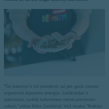
“Šie batoniņi ir īsti piemēroti, lai pēc garās ziemas
organismā atjaunotu enerģiju. Sastāvdaļas ir
spēcinošas, turklāt batoniņiem netiek pievienots
cukurs,” stāsta Klāvs Smildziņš. Viņš iesaka: “Riekstu