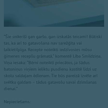
“Šie
snikerīši
gan garšo, gan izskatās teicami! Būtiski
tas, ka arī to gatavošana nav sarežģīta vai
laikietilpīga. Recepte noteikti iedzīvosies mūsu
ģimenes recepšu grāmatā,” komentē Lība Smildziņa.
Viņa iesaka: “Bērni noteikti priecātos, ja šādus
batoniņus viņiem ieliktu pusdienu kastītē līdzi uz
skolu saldajam ēdienam. Tie būs pareizā izvēle arī
svētku galdam – tādus gatavošu savai dzimšanas
dienai.”
Nepieciešams: