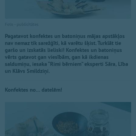
Foto - publicitātes
Pagatavot konfektes un batoniņus mājas apstākļos
nav nemaz tik sarežģīti, kā varētu šķist. Turklāt tie
garšo un izskatās lieliski! Konfektes un batoniņus
vērts gatavot gan viesībām, gan kā ikdienas
saldumiņu, iesaka “Rimi bērniem” eksperti Sāra, Lība
un Klāvs Smildziņi.
Konfektes no… datelēm!