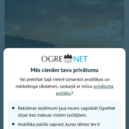
Mēs cienām tavu privātumu
Vai piekrītat šajā vietnē izmantot analītikas un
Baltijas jūra, foto - unsplash.com
mārketinga sīkdatnes, saskaņā ar mūsu
privātuma
Latvijā noslēdzies gada gaišākais ceturksnis un sākas
politiku
?
solārais rudens. Gada gaišākais ceturksnis jeb solārā
vasara sākās 7. maijā un beidzās 5. augustā, savukārt
Reklāmas ieņēmumi ļauj mums saglabāt OgreNet
tumšākie trīs mēneši jeb solārā ziema būs periods no
ziņas bez maksas visiem lasītājiem.
6. novembra līdz 4. februārim.
Analītika palīdz saprast, kuras tēmas tev ir