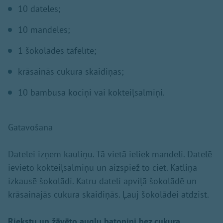
10 dateles;
10 mandeles;
1 šokolādes tāfelīte;
krāsainās cukura skaidiņas;
10 bambusa kociņi vai kokteiļsalmiņi.
Gatavošana
Datelei izņem kauliņu. Tā vietā ieliek mandeli. Datelē
ievieto kokteiļsalmiņu un aizspiež to ciet. Katliņā
izkausē šokolādi. Katru dateli apviļā šokolādē un
krāsainajās cukura skaidiņās. Ļauj šokolādei atdzist.
Riekstu un žāvēto augļu batoniņi bez cukura