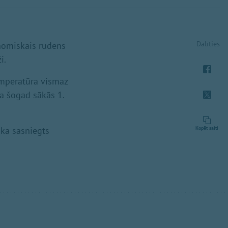
Dalīties
onomiskais rudens
i.
emperatūra vismaz
a šogad sākās 1.
ika sasniegts
Kopēt saiti