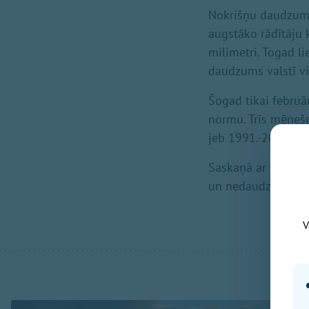
Nokrišņu daudzums 
augstāko rādītāju 
milimetri. Togad l
daudzums valstī vid
Šogad tikai februā
normu. Trīs mēnešo
jeb 1991.-2020.gad
Saskaņā ar Eiropas
un nedaudz sausāks
V