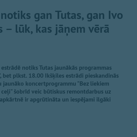
 notiks gan Tutas, gan Ivo
 – lūk, kas jāņem vērā
es estrādē notiks Tutas jaunākās programmas
 bet plkst. 18.00 Ikšķiles estrādi pieskandinās
vu jaunāko koncertprogrammu "Bez liekiem
s ceļi" šobrīd veic būtiskus remontdarbus uz
 apkārtnē ir apgrūtināta un iespējami ilgāki