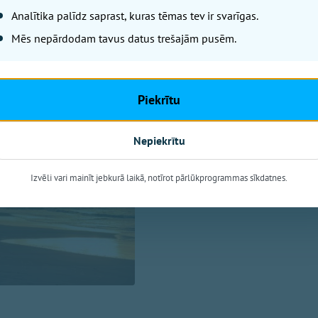
Lai arī solārais
Analītika palīdz saprast, kuras tēmas tev ir svarīgas.
Mēs nepārdodam tavus datus trešajām pusēm.
tas ir sācies!
OgreNet / Leta
Piekrītu
Latvijā noslēdzies gada gaišāk
gaišākais ceturksnis jeb solārā
Nepiekrītu
savukārt tumšākie trīs mēneši
4. februārim.
Izvēli vari mainīt jebkurā laikā, notīrot pārlūkprogrammas sīkdatnes.