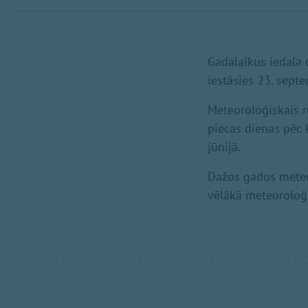
Gadalaikus iedala 
iestāsies 23. sept
Meteoroloģiskais r
piecas dienas pēc 
jūnijā.
Dažos gados meteor
vēlākā meteoroloģi