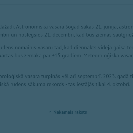
dažādi. Astronomiskā vasara šogad sākās 21. jūnijā, astr
embrī un noslēgsies 21. decembrī, kad būs ziemas saulgriež
udens nomainīs vasaru tad, kad diennakts vidējā gaisa t
kārtas būs zemāka par +15 grādiem. Meteoroloģiskā vasar
oloģiskā vasara turpinās vēl arī septembrī. 2023. gadā t
skā rudens sākuma rekords - tas iestājās tikai 4. oktobrī.
Nākamais raksts