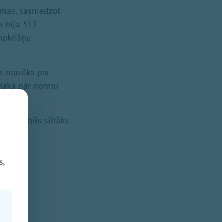
rmas, sasniedzot
s bija 312
 nokrišņu
is mazāks par
emāka par normu
atvijā būs siltāks
s,