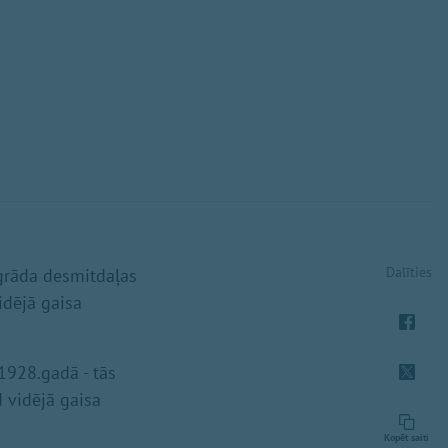
Dalīties
 grāda desmitdaļas
idējā gaisa
1928.gadā - tās
d vidējā gaisa
Kopēt saiti