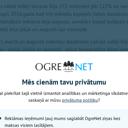
valstī vidēji šovasar bija 272 milimetri jeb 122% no no
kopš 2016.gada, kad trīs mēnešu kopējais lietus daudzum
ietainākais mēnesis bija augusts, savukārt šogad lielākais
ēji bija jūlijā un augustā lija vismazāk.
rī, martā un augustā nokrišņu daudzums Latvijā vidēji bij
s - maijā, jūnijā un augustā - gaisa temperatūra bijusi z
a vidējo rādītāju.
 Vidēja termiņa laika prognožu centra datiem septembris L
 nekā ierasts.
Mēs cienām tavu privātumu
ai piekrītat šajā vietnē izmantot analītikas un mārketinga sīkdatne
saskaņā ar mūsu
privātuma politiku
?
Nākamais raksts
Reklāmas ieņēmumi ļauj mums saglabāt OgreNet ziņas bez
maksas visiem lasītājiem.
Ceturtdiena, 6. augusts, 2026 13:06