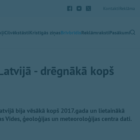
Kontakti
Reklāma
ļi
Cilvēkstāsti
Kristīgās ziņas
Brīvbrīdis
Reklāmraksti
Pasākumi
Latvijā - drēgnākā kopš
tvijā bija vēsākā kopš 2017.gada un lietainākā
as Vides, ģeoloģijas un meteoroloģijas centra dati.