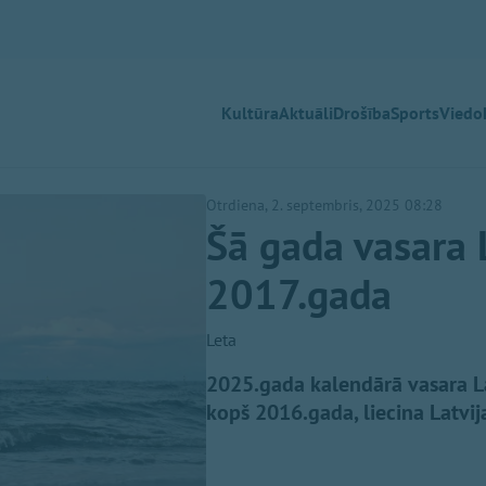
Kultūra
Aktuāli
Drošība
Sports
Viedok
Otrdiena, 2. septembris, 2025 08:28
Šā gada vasara 
2017.gada
Leta
2025.gada kalendārā vasara La
kopš 2016.gada, liecina Latvij