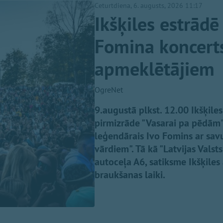
Ceturtdiena, 6. augusts, 2026 11:17
Ikšķiles estrādē
Fomina koncerts
apmeklētājiem
OgreNet
9.augustā plkst. 12.00 Ikšķil
pirmizrāde "Vasarai pa pēdām",
leģendārais Ivo Fomins ar sa
vārdiem". Tā kā "Latvijas Valst
autoceļa A6, satiksme Ikšķiles
braukšanas laiki.