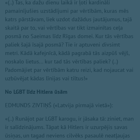
«(..) Tas, ka dažu dienu laikā ir ļoti kardināli
pamainījušies uzstādījumi par vērtībām, kuras mēs
katrs pārstāvam, liek uzdot dažādus jautājumus, tajā
skaitā par to, vai vērtības var tikt izmainītas ceļa
posmā no Saeimas līdz Rīgas domei. Kur tās vērtības
paliek šajā īsajā posmā? Tie ir aptuveni divsimt
metri. Kādā kafejnīcā, kādā pagrabā tās aizpūš vējš,
noskalo lietus... kur tad tās vērtības paliek? (..)
Padomājiet par vērtībām katru reizi, kad nojaucat vai
uzbūvējat kādas līnijas vai tiltus!»
No LGBT līdz Hitlera ūsām
EDMUNDS ZIVTIŅŠ («Latvija pirmajā vietā»):
«(..) Runājot par LGBT karogu, ir jāsaka tā: ziniet, man
ir salīdzinājums. Tāpat kā Hitlers ir uzurpējis savas
ūsiņas, un tagad neviens cilvēks pasaulē neatļaujas