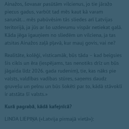
Ainažos, šovasar pasūtām vilcienus, jo tie jāražo
piecus gadus, varbūt tad mēs kaut kā varam
sarunāt... mēs pabūvēsim tās sliedes arī Latvijas
teritorijā, ja jūs ar šo uzdevumu vispār netiekat galā.
Kāda jēga igauņiem no sliedēm un vilciena, ja tas
atsitas Ainažos zaļā pļavā, kur mauj govis, vai ne?
Realitāte, kolēģi, visticamāk, būs tāda – kad beigsies
šis cikls un ēra (iespējams, tas nenotiks drīz un būs
jāgaida līdz 2026. gada rudenim), tie, kas nāks pie
valsts, valdības vadības stūres, saņems daudz
gruvešu un pelnu un būs šokēti par to, kādā stāvoklī
ir atstāta šī valsts.»
Kurā pagrabā, kādā kafejnīcā?
LINDA LIEPIŅA («Latvija pirmajā vietā»):