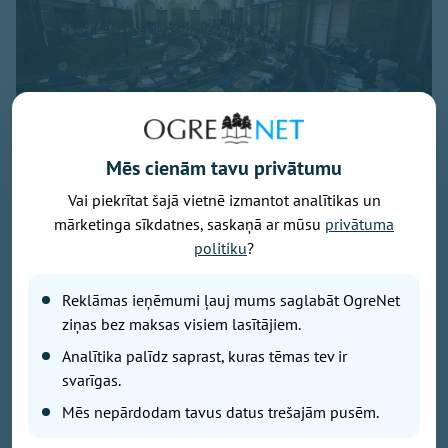
Mēs cienām tavu privātumu
Vai piekrītat šajā vietnē izmantot analītikas un
Foto: Saeima.lv
mārketinga sīkdatnes, saskaņā ar mūsu
privātuma
Parlamentā ievēlētās 100 gudrās galvas ir cilvēki ar
politiku
?
veiklu vai mazāk veiklu valodiņu. Vai viņi vienmēr
runā tikai par būtisko? Nē, protams! Tāpēc mēs jums
Reklāmas ieņēmumi ļauj mums saglabāt OgreNet
pastāstīsim, ko vēl un kā deputāti saka no tribīnes,
ziņas bez maksas visiem lasītājiem.
un kā villojas savā starpā.
Analītika palīdz saprast, kuras tēmas tev ir
svarīgas.
Kas kuram rādās sapņos
Mēs nepārdodam tavus datus trešajām pusēm.
ATIS ŠVINKA («Progresīvie»):