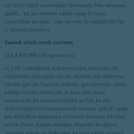
un šim ir jābūt nacionālam lēmumam. Mēs nevaram
gaidīt... kā jūs vienmēr sakāt, vajag Eiropas
Savienības akceptu... nez vai mēs to sagaidīsim. Tas
ir jāizdara pašiem.»
Saeimā vīrieši nemīl sievietes
LEILA RASIMA («Progresīvie»):
«(..) Vēl uzskatāmāk diskriminācijas dzimuma dēļ
nopietnību atspoguļo tas, ko dzirdam par dzimumu
lomām gan no Saeimas tribīnes, gan komisiju sēdēs,
kolēģu vīriešu attieksme, ar kuru pati esmu
saskārusies kā sieviete politikā, arī tas, ka par
diskriminējošiem izsaucieniem neesam spējuši saukt
pie atbildības deputātus atbilstoši Saeimas kārtības
rullim. Pirms dažām nedēļām deputāts Rosļikovs
pārmeta vienai no frakcijām, ka viņu vārdā runājusi