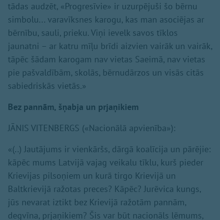
tādas audzēt, «Progresīvie» ir uzurpējuši šo bērnu
simbolu... varavīksnes karogu, kas man asociējas ar
bērnību, sauli, prieku. Viņi ievelk savos tīklos
jaunatni – ar katru mīļu brīdi aizvien vairāk un vairāk,
tāpēc šādam karogam nav vietas Saeimā, nav vietas
pie pašvaldībām, skolās, bērnudārzos un visās citās
sabiedriskās vietās.»
Bez pannām, šņabja un prjaņikiem
JĀNIS VITENBERGS («Nacionālā apvienība»):
«(..) Jautājums ir vienkāršs, dārgā koalīcija un pārējie:
kāpēc mums Latvijā vajag veikalu tīklu, kurš pieder
Krievijas pilsoņiem un kurā tirgo Krievijā un
Baltkrievijā ražotas preces? Kāpēc? Jurēvica kungs,
jūs nevarat iztikt bez Krievijā ražotām pannām,
degvīna, prjaņikiem? Šis var būt nacionāls lēmums,