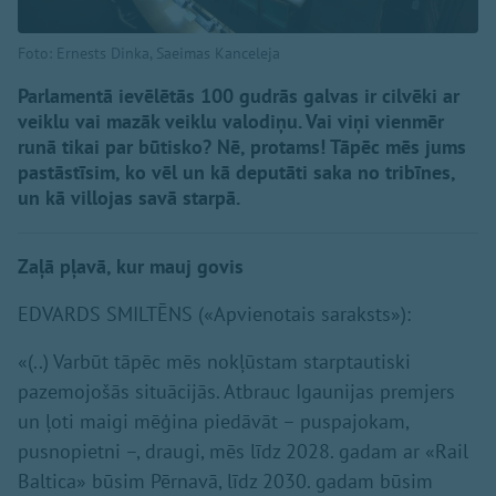
Foto: Ernests Dinka, Saeimas Kanceleja
Parlamentā ievēlētās 100 gudrās galvas ir cilvēki ar
veiklu vai mazāk veiklu valodiņu. Vai viņi vienmēr
runā tikai par būtisko? Nē, protams! Tāpēc mēs jums
pastāstīsim, ko vēl un kā deputāti saka no tribīnes,
un kā villojas savā starpā.
Zaļā pļavā, kur mauj govis
EDVARDS SMILTĒNS («Apvienotais saraksts»):
«(..) Varbūt tāpēc mēs nokļūstam starptautiski
pazemojošās situācijās. Atbrauc Igaunijas premjers
un ļoti maigi mēģina piedāvāt – puspajokam,
pusnopietni –, draugi, mēs līdz 2028. gadam ar «Rail
Baltica» būsim Pērnavā, līdz 2030. gadam būsim