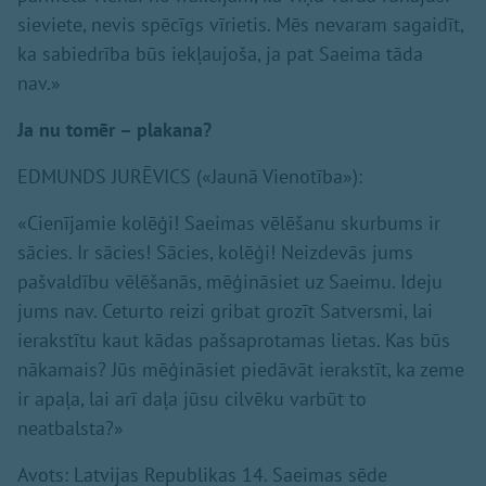
sieviete, nevis spēcīgs vīrietis. Mēs nevaram sagaidīt,
ka sabiedrība būs iekļaujoša, ja pat Saeima tāda
nav.»
Ja nu tomēr – plakana?
EDMUNDS JURĒVICS («Jaunā Vienotība»):
«Cienījamie kolēģi! Saeimas vēlēšanu skurbums ir
sācies. Ir sācies! Sācies, kolēģi! Neizdevās jums
pašvaldību vēlēšanās, mēģināsiet uz Saeimu. Ideju
jums nav. Ceturto reizi gribat grozīt Satversmi, lai
ierakstītu kaut kādas pašsaprotamas lietas. Kas būs
nākamais? Jūs mēģināsiet piedāvāt ierakstīt, ka zeme
ir apaļa, lai arī daļa jūsu cilvēku varbūt to
neatbalsta?»
Avots: Latvijas Republikas 14. Saeimas sēde