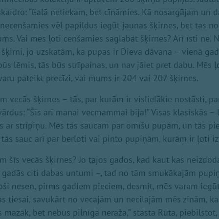
skaidro: “Galā netiekam, bet cīnāmies. Kā nosargājam un 
 necenšamies vēl papildus iegūt jaunas šķirnes, bet tas no
ms. Vai mēs ļoti cenšamies saglabāt šķirnes? Arī īsti ne. 
 šķirni, jo uzskatām, ka pupas ir Dieva dāvana – vienā gadā
 būs lēmis, tās būs strīpainas, un nav jāiet pret dabu. Mēs 
varu pateikt precīzi, vai mums ir 204 vai 207 šķirnes.
am vecās šķirnes – tās, par kurām ir vislielākie nostāsti, 
ārdus: “Šīs arī manai vecmammai bija!” Visas klasiskās – l
ās ar strīpiņu. Mēs tās saucam par omīšu pupām, un tās pi
ās sauc arī par berloti vai pinto pupiņām, kurām ir ļoti i
 šīs vecās šķirnes? Jo tajos gados, kad kaut kas neizdoda
 gadās citi dabas untumi –, tad no tām smukākajām pupiņ
oši nesen, pirms gadiem pieciem, desmit, mēs varam iegūt 
s tiesai, savukārt no vecajām un necilajām mēs zinām, ka
ūs mazāk, bet nebūs pilnīgā neraža,” stāsta Rūta, piebilstot