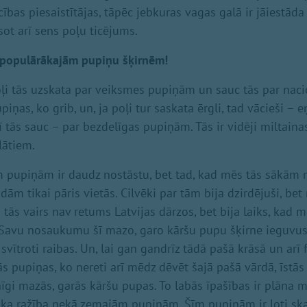
ības piesaistītājas, tāpēc jebkuras vagas galā ir jāiestāda
esot arī sens poļu ticējums.
 populārākajām pupiņu šķirnēm!
ļi tās uzskata par veiksmes pupiņām un sauc tās par nac
iņas, ko grib, un, ja poļi tur saskata ērgli, tad vācieši – eņ
rī tās sauc – par bezdelīgas pupiņām. Tās ir vidēji miltain
lātiem.
 pupiņām ir daudz nostāstu, bet tad, kad mēs tās sākām m
adām tikai pāris vietās. Cilvēki par tām bija dzirdējuši, bet
tās vairs nav retums Latvijas dārzos, bet bija laiks, kad 
 Savu nosaukumu šī mazo, garo kāršu pupu šķirne ieguvusi 
 svītroti raibas. Un, lai gan gandrīz tādā pašā krāsā un arī 
 pupiņas, ko nereti arī mēdz dēvēt šajā pašā vārdā, īstās ‘
nīgi mazās, garās kāršu pupas. To labās īpašības ir plāna m
ka ražība nekā zemajām pupiņām. Šīm pupiņām ir ļoti ska