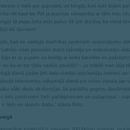
interese ir tieši par pupiņām, un beigās, kad mēs bijām pa
irka vēl kaut ko. Pat ja pupiņas nenopirka, ar tām mēs cit
eigās tā pupu lieta mūs pašus tik ļoti aizrāva, ka vienā b
līdz 60 šķirnēm!
ads, kad no vietējās biedrības saņēmām uzaicinājumu dotie
Latviju visas pasaules mazo ražotāju un mājražotāju izstā
ā biju es ar pupām un kolēģi ar koka karotēm un pašcepto 
– nu ko es tur tādu varēšu parādīt? –, jo tobrīd man bija t
rmajā dienā jutām ļoti lielu vietējo iedzīvotāju interesi un
 daudz interesentu, nākamajā dienā pie mūsu stenda jau s
 sāka nākt skolu ekskursijas, lai parādītu pupiņu daudzveid
āds liels pavērsiens tieši pašlepnumam un pašapziņai – sap
 ir liels un skaists darbs,” stāsta Rūta.
āsargā
mniecības kolekcijā ir aptuveni 200 šķirņu pupiņas. Jautāta