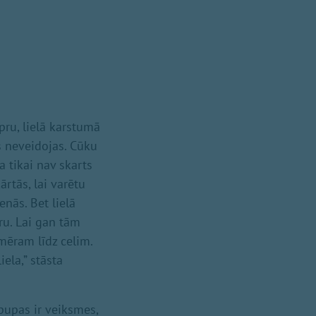
pru, lielā karstumā
is neveidojas. Cūku
a tikai nav skarts
ārtās, lai varētu
nās. Bet lielā
ru. Lai gan tām
mēram līdz celim.
iela,” stāsta
 pupas ir veiksmes,