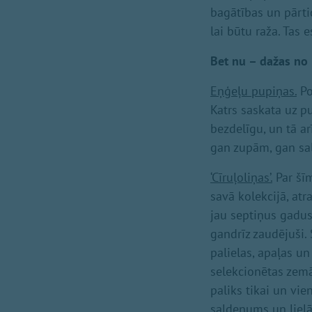
bagātības un pārtic
lai būtu raža. Tas 
Bet nu – dažas no
Eņģeļu pupiņas.
Po
Katrs saskata uz pup
bezdelīgu, un tā a
gan zupām, gan sa
‘Cīruļoliņas’
.
Par šīm
savā kolekcijā, atr
jau septiņus gadus 
gandrīz zaudējuši.
palielas, apaļas un
selekcionētas zemās
paliks tikai un vie
saldenums un lielā