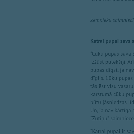
Zemnieku saimniecīb
Katrai pupai savs 
“Cūku pupas savā bū
izžūst putekšņi. Ar
pupas dīgst, ja nav
dīglis. Cūku pupas 
tās ēst visu vasar
karstumā cūku pupa
būtu jāsniedzas lī
Un, ja nav kārtīga a
“Zutiņu” saimniece
“Katrai pupai ir sa