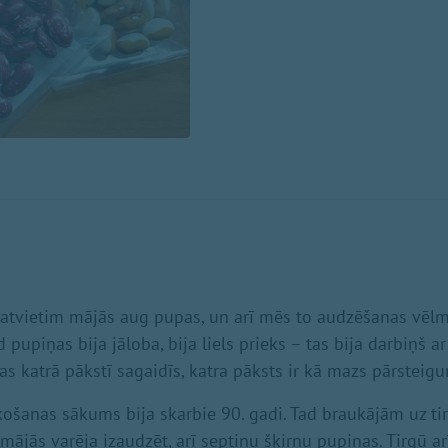
latvietim mājās aug pupas, un arī mēs to audzēšanas vēl
 pupiņas bija jāloba, bija liels prieks – tas bija darbiņš a
as katrā pākstī sagaidīs, katra pāksts ir kā mazs pārsteig
šanas sākums bija skarbie 90. gadi. Tad braukājām uz ti
mājās varēja izaudzēt, arī septiņu šķirņu pupiņas. Tirgū a