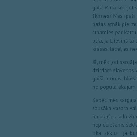
galā, Rūta smejot 
šķirnes? Mēs īpaši
pašas atnāk pie mu
cīnāmies par katru
otrā, ja Dieviņš tā
krāsas, tādēļ es ne
Jā, mēs ļoti sargāj
dzirdam slavenos v
gaiši brūnās, blāv
no populārākajām, t
Kāpēc mēs sargājam
sausāka vasara vai
ienākušas salīdzin
nepieciešams sēkla
tikai sēklu – jā, b