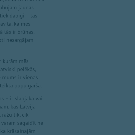
dabūjam jaunas
tiek dabīgi – tās
Nav tā, ka mēs
 tās ir brūnas,
ļoti nesargājam
par kurām mēs
atviski pelēkās,
e mums ir vienas
zteikta pupu garša.
s – ir slapjāka vai
ām, kas Latvijā
ražu tik, cik
 varam sagaidīt ne
, ka krāsainajām