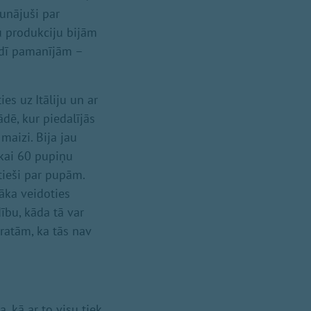
runājuši par
u produkciju bijām
rīdī pamanījām –
s uz Itāliju un ar
dē, kur piedalījās
maizi. Bija jau
ikai 60 pupiņu
 tieši par pupām.
āka veidoties
ību, kāda tā var
ratām, ka tās nav
, kā ar to visu tiek