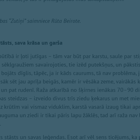
as “Zutiņi” saimniece Rūta Beirote.
stāsts, sava krāsa un garša
tībā ir ļoti jutīgas – tām var būt par karstu, saule par sti
ī sēklgraužiem savairojoties, tie izēd putekšņus, un pākst
 bojāts dīglis, tāpēc, ja ir kāds caurums, tā nav problēma, j
sāk sēt jau aprīļa beigās, kamēr ir vēsāka zeme, vairākās k
u un pat rudenī. Raža atkarībā no šķirnes ienākas 70–90 die
s steidzas – izveido divus trīs ziedu ķekarus un met mie
dz krūtīm vai vismaz viduklim, karstā vasarā izaug tikai ap
uguma un ziedi ir tikai pāris lapu žāklēs, tad arī raža nav l
.
vs stāsts un savas leģendas. Esot arī vēl sens ticējums, ka