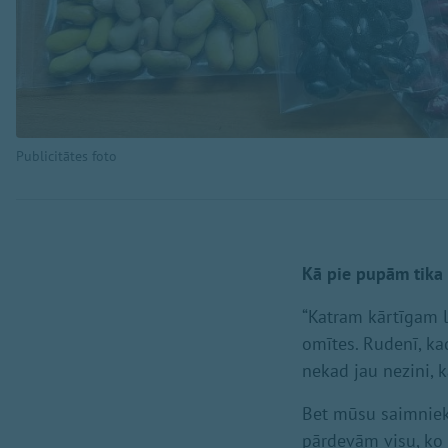
Publicitātes foto
Kā pie pupām tika
“Katram kārtīgam 
omītes. Rudenī, kad
nekad jau nezini, k
Bet mūsu saimnieko
pārdevām visu, ko 