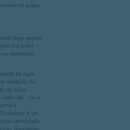
 vismaz trīs pupas,
ionālā ērgļa pupām.
ģeli, bet krievi –
as un piemērotas
eklēt, lai iegūt
 ne redzējuši. Nu
mēs tās bijām
sēklu dēļ – tās ir
formā ir
Cīruļoliņas’ ir un
iziņa, raksturīgais
istas, lāsumainas