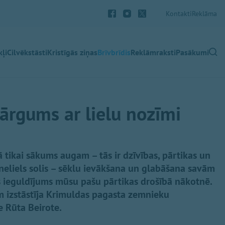
Kontakti
Reklāma
ļi
Cilvēkstāsti
Kristīgās ziņas
Brīvbrīdis
Reklāmraksti
Pasākumi
ārgums ar lielu nozīmi
ā tikai sākums augam – tās ir dzīvības, pārtikas un
neliels solis – sēklu ievākšana un glabāšana savām
 ieguldījums mūsu pašu pārtikas drošībā nākotnē.
 izstāstīja Krimuldas pagasta zemnieku
e Rūta Beirote.