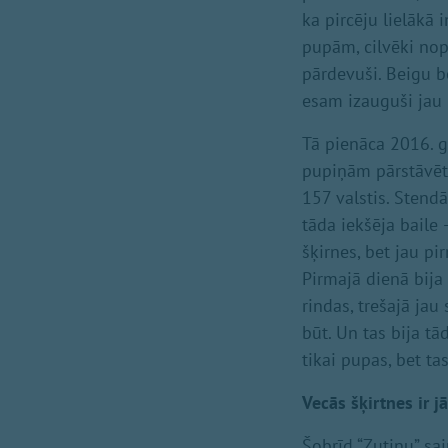
ka pircēju lielākā 
pupām, cilvēki nop
pārdevuši. Beigu b
esam izauguši jau 
Tā pienāca 2016. g
pupiņām pārstāvēt 
157 valstis. Stend
tāda iekšēja baile 
šķirnes, bet jau pi
Pirmajā dienā bija
rindas, trešajā jau
būt. Un tas bija t
tikai pupas, bet tas
Vecās šķirtnes ir j
Šobrīd “Zutiņu” sai