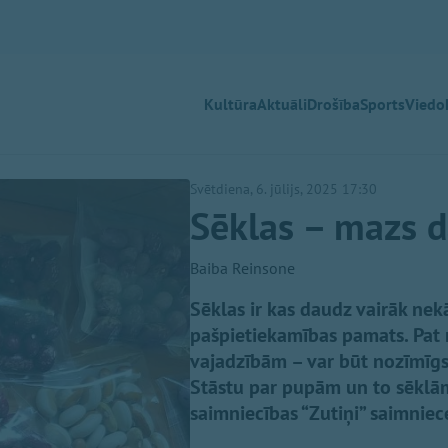
Kultūra
Aktuāli
Drošība
Sports
Viedok
Svētdiena, 6. jūlijs, 2025 17:30
Sēklas – mazs d
Baiba Reinsone
Sēklas ir kas daudz vairāk nek
pašpietiekamības pamats. Pat 
vajadzībām – var būt nozīmīgs
Stāstu par pupām un to sēklām
saimniecības “Zutiņi” saimniec