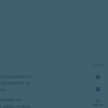
Dalīties
mi iemantojām no
r pārsteigumu, jo
ums.
rdziņiem un
rī sākām novērot,
Kopēt saiti