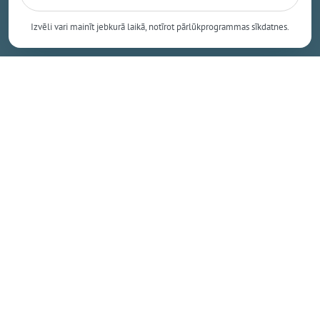
dienas pēc kārtas būs zemāka par +15 grādiem.
Izvēli vari mainīt jebkurā laikā, notīrot pārlūkprogrammas sīkdatnes.
Meteoroloģiskā vasara šogad sākās 1. jūnijā.
Dažos gados meteoroloģiskā vasara turpinās vēl arī
septembrī. 2023. gadā tika sasniegts vēlākā
meteoroloģiskā rudens sākuma rekords - tas iestājās
tikai 4. oktobrī.
Dalīties
Kopēt saiti
Nākamais raksts
Ceturtdiena, 6. augusts, 2026 11:17
Ikšķiles estrādē notiks gan Tutas,