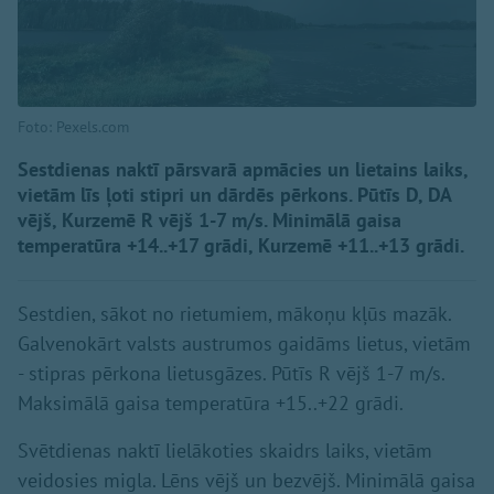
Foto: Pexels.com
Sestdienas naktī pārsvarā apmācies un lietains laiks,
vietām līs ļoti stipri un dārdēs pērkons. Pūtīs D, DA
vējš, Kurzemē R vējš 1-7 m/s. Minimālā gaisa
temperatūra +14..+17 grādi, Kurzemē +11..+13 grādi.
Sestdien, sākot no rietumiem, mākoņu kļūs mazāk.
Galvenokārt valsts austrumos gaidāms lietus, vietām
- stipras pērkona lietusgāzes. Pūtīs R vējš 1-7 m/s.
Maksimālā gaisa temperatūra +15..+22 grādi.
Svētdienas naktī lielākoties skaidrs laiks, vietām
veidosies migla. Lēns vējš un bezvējš. Minimālā gaisa