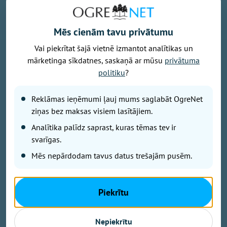
Mēs cienām tavu privātumu
Vai piekrītat šajā vietnē izmantot analītikas un
Baltijas jūra, foto - unsplash.com
mārketinga sīkdatnes, saskaņā ar mūsu
privātuma
Latvijā noslēdzies gada gaišākais ceturksnis un sākas
politiku
?
solārais rudens. Gada gaišākais ceturksnis jeb solārā
vasara sākās 7. maijā un beidzās 5. augustā, savukārt
Reklāmas ieņēmumi ļauj mums saglabāt OgreNet
tumšākie trīs mēneši jeb solārā ziema būs periods no
ziņas bez maksas visiem lasītājiem.
6. novembra līdz 4. februārim.
Analītika palīdz saprast, kuras tēmas tev ir
svarīgas.
Gadalaikus iedala dažādi. Astronomiskā vasara šogad
Mēs nepārdodam tavus datus trešajām pusēm.
sākās 21. jūnijā, astronomiskais rudens iestāsies 23.
septembrī un noslēgsies 21. decembrī, kad būs
ziemas saulgrieži.
Piekrītu
Meteoroloģiskais rudens nomainīs vasaru tad, kad
Nepiekrītu
diennakts vidējā gaisa temperatūra vismaz piecas