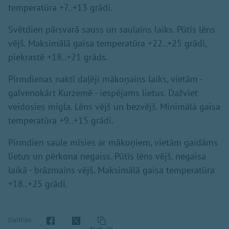
temperatūra +7..+13 grādi.
Svētdien pārsvarā sauss un saulains laiks. Pūtīs lēns
vējš. Maksimālā gaisa temperatūra +22..+25 grādi,
piekrastē +18..+21 grāds.
Pirmdienas naktī daļēji mākoņains laiks, vietām -
galvenokārt Kurzemē - iespējams lietus. Dažviet
veidosies migla. Lēns vējš un bezvējš. Minimālā gaisa
temperatūra +9..+15 grādi.
Pirmdien saule mīsies ar mākoņiem, vietām gaidāms
lietus un pērkona negaiss. Pūtīs lēns vējš, negaisa
laikā - brāzmains vējš. Maksimālā gaisa temperatūra
+18..+25 grādi.
Dalīties
Kopēt saiti