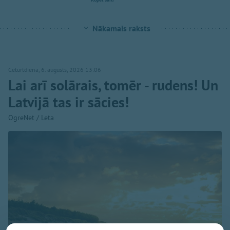
Nākamais raksts
Ceturtdiena, 6. augusts, 2026 13:06
Lai arī solārais, tomēr - rudens! Un
Latvijā tas ir sācies!
OgreNet / Leta