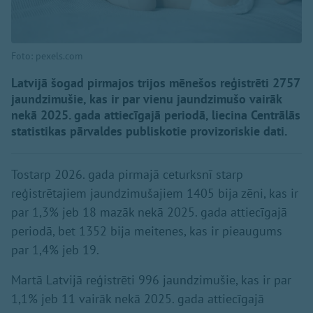
Foto: pexels.com
Latvijā šogad pirmajos trijos mēnešos reģistrēti 2757
jaundzimušie, kas ir par vienu jaundzimušo vairāk
nekā 2025. gada attiecīgajā periodā, liecina Centrālās
statistikas pārvaldes publiskotie provizoriskie dati.
Tostarp 2026. gada pirmajā ceturksnī starp
reģistrētajiem jaundzimušajiem 1405 bija zēni, kas ir
par 1,3% jeb 18 mazāk nekā 2025. gada attiecīgajā
periodā, bet 1352 bija meitenes, kas ir pieaugums
par 1,4% jeb 19.
Martā Latvijā reģistrēti 996 jaundzimušie, kas ir par
1,1% jeb 11 vairāk nekā 2025. gada attiecīgajā