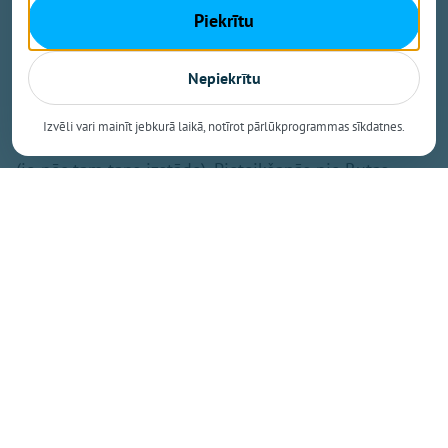
Piekrītu
7. augustā plkst. 15.00 un 8. augustā plkst. 10.00
Jumpravas pagasta Kultūras namā Jumpravas
Nepiekrītu
pensionāru biedrība "Viedums" aicina "viedumiešus"
uz divām gleznošanas nodarbībām, lai kopā smeltos
Izvēli vari mainīt jebkurā laikā, notīrot pārlūkprogrammas sīkdatnes.
krāsu prieku un radītu un iepriecinātu sevi un citus
(jo pēc tam taps izstāde). Pieteikšanās pie Rutas
Krūkles.
No plkst. 19.00 līdz 21.00 Neatkarības laukumā, Ogrē,
priecēs vasaras vakara danči! Danču ierādītāji
palīdzēs apgūt deju soļus, bet spēlmaņi parūpēsies
par mūziku. Uz pasākumu aicināti gan skatītāji un
klausītāji, gan dancotāji un muzikanti!
Ķegumā sāksies sporta un izklaides festivāls “Vīru
spēles 2026" – daudzveidīgs sporta un izklaides
pasākums, kas ik gadu pulcē gan dalībniekus, gan