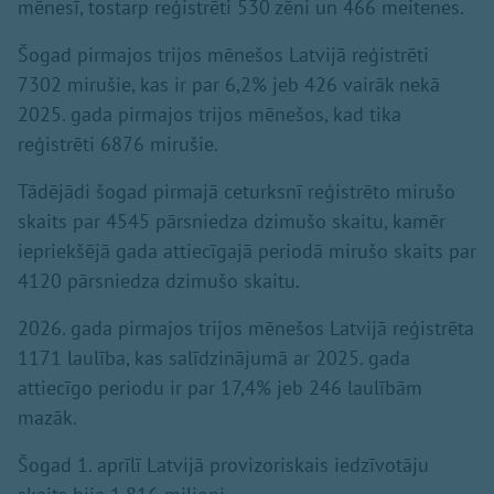
mēnesī, tostarp reģistrēti 530 zēni un 466 meitenes.
Šogad pirmajos trijos mēnešos Latvijā reģistrēti
7302 mirušie, kas ir par 6,2% jeb 426 vairāk nekā
2025. gada pirmajos trijos mēnešos, kad tika
reģistrēti 6876 mirušie.
Tādējādi šogad pirmajā ceturksnī reģistrēto mirušo
skaits par 4545 pārsniedza dzimušo skaitu, kamēr
iepriekšējā gada attiecīgajā periodā mirušo skaits par
4120 pārsniedza dzimušo skaitu.
2026. gada pirmajos trijos mēnešos Latvijā reģistrēta
1171 laulība, kas salīdzinājumā ar 2025. gada
attiecīgo periodu ir par 17,4% jeb 246 laulībām
mazāk.
Šogad 1. aprīlī Latvijā provizoriskais iedzīvotāju