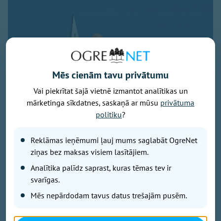
Mēs cienām tavu privātumu
Vai piekrītat šajā vietnē izmantot analītikas un
mārketinga sīkdatnes, saskaņā ar mūsu
privātuma
Foto: Pixabay.com
politiku
?
No 7. līdz 9. augustam Ogres novadā priecēs dažādi
Reklāmas ieņēmumi ļauj mums saglabāt OgreNet
sportiski pasākumi, kurus papildinās muzikāli
priekšnesumi un atrakcijas bērniem. Būs arī iespēja
ziņas bez maksas visiem lasītājiem.
piedalīsies mierīgākos notikumos, nesteidzīgi
Analītika palīdz saprast, kuras tēmas tev ir
gleznojot vai kopīgi pieminot pagātni.
svarīgas.
Mēs nepārdodam tavus datus trešajām pusēm.
7. augustā