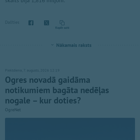
skaits bija 1,816 miljoni.
Dalīties
Kopēt saiti
Nākamais raksts
Piektdiena, 7. augusts, 2026 12:19
Ogres novadā gaidāma
notikumiem bagāta nedēļas
nogale – kur doties?
OgreNet