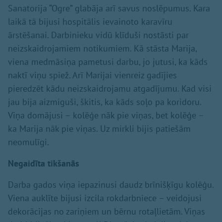
Sanatorija “Ogre” glabāja arī savus noslēpumus. Kara
laikā tā bijusi hospitālis ievainoto karavīru
ārstēšanai. Darbinieku vidū klīduši nostāsti par
neizskaidrojamiem notikumiem. Kā stāsta Marija,
viena medmāsiņa pametusi darbu, jo jutusi, ka kāds
naktī viņu spiež. Arī Marijai vienreiz gadījies
pieredzēt kādu neizskaidrojamu atgadījumu. Kad visi
jau bija aizmiguši, škitis, ka kāds soļo pa koridoru.
Viņa domājusi – kolēģe nāk pie viņas, bet kolēģe –
ka Marija nāk pie viņas. Uz mirkli bijis patiešām
neomulīgi.
Negaidīta tikšanās
Darba gados viņa iepazinusi daudz brīnišķīgu kolēģu.
Viena auklīte bijusi izcila rokdarbniece – veidojusi
dekorācijas no zariņiem un bērnu rotaļlietām. Viņas