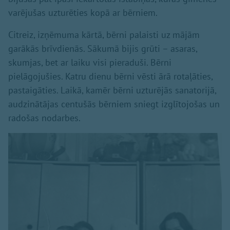
varējušas uzturēties kopā ar bērniem.
Citreiz, izņēmuma kārtā, bērni palaisti uz mājām
garākās brīvdienās. Sākumā bijis grūti – asaras,
skumjas, bet ar laiku visi pieraduši. Bērni
pielāgojušies. Katru dienu bērni vēsti ārā rotaļāties,
pastaigāties. Laikā, kamēr bērni uzturējās sanatorijā,
audzinātājas centušās bērniem sniegt izglītojošas un
radošas nodarbes.