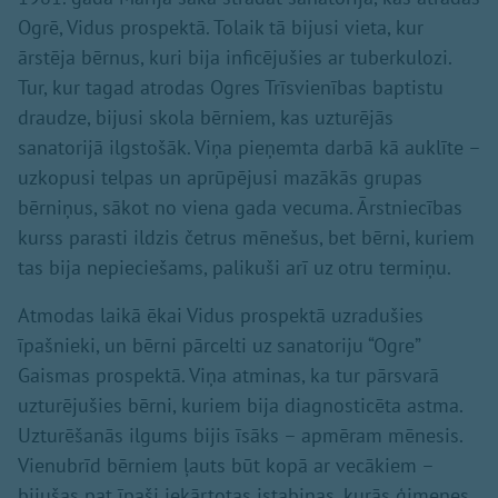
Ogrē, Vidus prospektā. Tolaik tā bijusi vieta, kur
ārstēja bērnus, kuri bija inficējušies ar tuberkulozi.
Tur, kur tagad atrodas Ogres Trīsvienības baptistu
draudze, bijusi skola bērniem, kas uzturējās
sanatorijā ilgstošāk. Viņa pieņemta darbā kā auklīte –
uzkopusi telpas un aprūpējusi mazākās grupas
bērniņus, sākot no viena gada vecuma. Ārstniecības
kurss parasti ildzis četrus mēnešus, bet bērni, kuriem
tas bija nepieciešams, palikuši arī uz otru termiņu.
Atmodas laikā ēkai Vidus prospektā uzradušies
īpašnieki, un bērni pārcelti uz sanatoriju “Ogre”
Gaismas prospektā. Viņa atminas, ka tur pārsvarā
uzturējušies bērni, kuriem bija diagnosticēta astma.
Uzturēšanās ilgums bijis īsāks – apmēram mēnesis.
Vienubrīd bērniem ļauts būt kopā ar vecākiem –
bijušas pat īpaši iekārtotas istabiņas, kurās ģimenes