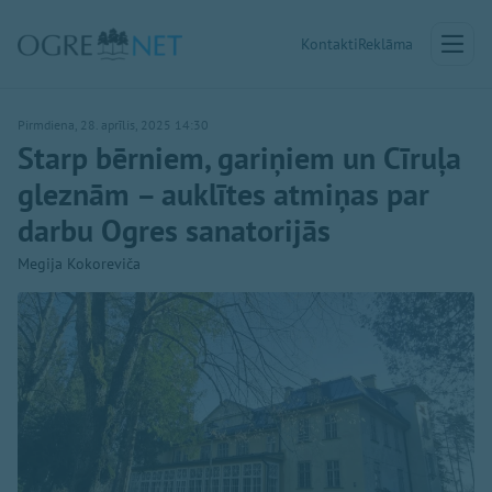
Kontakti
Reklāma
Pirmdiena, 28. aprīlis, 2025 14:30
Starp bērniem, gariņiem un Cīruļa
gleznām – auklītes atmiņas par
darbu Ogres sanatorijās
Megija Kokoreviča