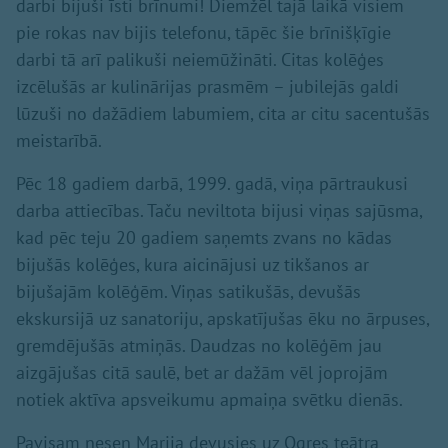
darbi bijuši īsti brīnumi! Diemžēl tajā laikā visiem
pie rokas nav bijis telefonu, tāpēc šie brīnišķīgie
darbi tā arī palikuši neiemūžināti. Citas kolēģes
izcēlušās ar kulinārijas prasmēm – jubilejās galdi
lūzuši no dažādiem labumiem, cita ar citu sacentušās
meistarībā.
Pēc 18 gadiem darbā, 1999. gadā, viņa pārtraukusi
darba attiecības. Taču neviltota bijusi viņas sajūsma,
kad pēc teju 20 gadiem saņemts zvans no kādas
bijušās kolēģes, kura aicinājusi uz tikšanos ar
bijušajām kolēģēm. Viņas satikušās, devušās
ekskursijā uz sanatoriju, apskatījušas ēku no ārpuses,
gremdējušās atmiņās. Daudzas no kolēģēm jau
aizgājušas citā saulē, bet ar dažām vēl joprojām
notiek aktīva apsveikumu apmaiņa svētku dienās.
Pavisam nesen Marija devusies uz Ogres teātra