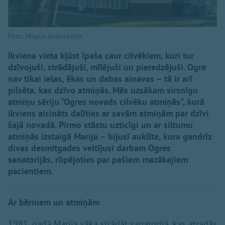
Foto: Megija Kokoreviča
Ikviena vieta kļūst īpaša caur cilvēkiem, kuri tur
dzīvojuši, strādājuši, mīlējuši un pieredzējuši. Ogre
nav tikai ielas, ēkas un dabas ainavas – tā ir arī
pilsēta, kas dzīvo atmiņās. Mēs uzsākam sirsnīgu
atmiņu sēriju "Ogres novads cilvēku atmiņās", kurā
ikviens aicināts dalīties ar savām atmiņām par dzīvi
šajā novadā. Pirmo stāstu uzticīgi un ar siltumu
atmiņās izstaigā Marija – bijusī auklīte, kura gandrīz
divas desmitgades veltījusi darbam Ogres
sanatorijās, rūpējoties par pašiem mazākajiem
pacientiem.
Ar bērniem un atmiņām
1981. gadā Marija sāka strādāt sanatorijā, kas atradās