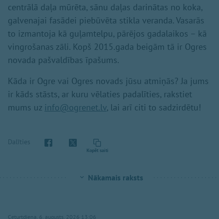
centrālā daļa mūrēta, sānu daļas darinātas no koka,
galvenajai fasādei piebūvēta stikla veranda. Vasarās
to izmantoja kā guļamtelpu, pārējos gadalaikos – kā
vingrošanas zāli. Kopš 2015.gada beigām tā ir Ogres
novada pašvaldības īpašums.
Kāda ir Ogre vai Ogres novads jūsu atmiņās? Ja jums
ir kāds stāsts, ar kuru vēlaties padalīties, rakstiet
mums uz
info@ogrenet.lv
, lai arī citi to sadzirdētu!
Dalīties
Kopēt saiti
Nākamais raksts
Ceturtdiena, 6. augusts, 2026 13:06