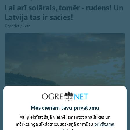
Lai arī solārais, tomēr - rudens! Un
Latvijā tas ir sācies!
OgreNet / Leta
Mēs cienām tavu privātumu
Vai piekrītat šajā vietnē izmantot analītikas un
Baltijas jūra, foto - unsplash.com
mārketinga sīkdatnes, saskaņā ar mūsu
privātuma