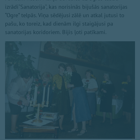
izrādi"Sanatorija", kas norisinās bijušās sanatorijas
“Ogre” telpās. Viņa sēdējusi zālē un atkal jutusi to
pašu, ko toreiz, kad dienām ilgi staigājusi pa
sanatorijas koridoriem. Bijis ļoti patīkami.