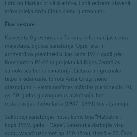
Foto no Marijas privātā arhīva. Fonā redzami slavenā
mākslinieka Anša Cīruļa sienu gleznojumi.
Ēkas vēsture
Kā vēstīts Ogres novada Tūrisma informācijas centra
mājaslapā, bijušās sanatorija “Ogre” ēka ir
arhitektūras piemineklis, kas celts 1927. gadā pēc
Konstantīna Pēkšēna projekta kā Rīgas Centrālās
slimokases bērnu sanatorija. Lielākā un greznākā
telpa ir ēdamzāle. To rotā Anša Cīruļa sienu
gleznojumi – valsts nozīmes mākslas piemineklis. 20.
gs. 50. gados gleznojumus aizkrāsoja, bet
restaurācijas darbu laikā (1987–1991) tos atjaunoja.
Sākotnēji sanatorijas nosaukums bija “Mālkalne”,
kopš 1959. gada – “Ogre”. Sanatorija darbojās visu
gadu, vasarā uzņemot ap 150 bērnu, ziemā – 70. Ēkas