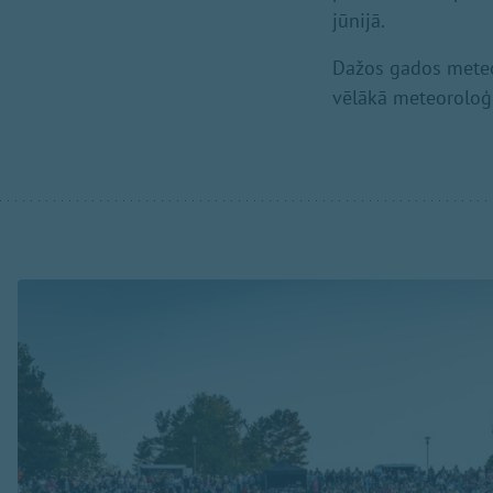
jūnijā.
Dažos gados meteor
vēlākā meteoroloģi