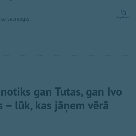
ika sasniegts
Kopēt saiti
 notiks gan Tutas, gan Ivo
 – lūk, kas jāņem vērā