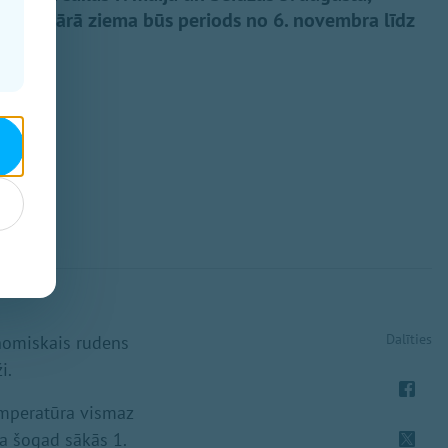
 jeb solārā ziema būs periods no 6. novembra līdz
Dalīties
onomiskais rudens
i.
emperatūra vismaz
a šogad sākās 1.