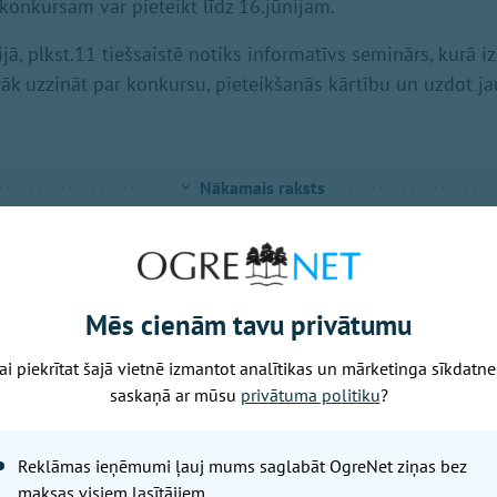
 konkursam var pieteikt līdz 16.jūnijam.
ā, plkst.11 tiešsaistē notiks informatīvs seminārs, kurā iz
irāk uzzināt par konkursu, pieteikšanās kārtību un uzdot j
Nākamais raksts
Ceturtdiena, 6. augusts, 2026 13:06
Lai arī solārais
Mēs cienām tavu privātumu
tas ir sācies!
ai piekrītat šajā vietnē izmantot analītikas un mārketinga sīkdatne
saskaņā ar mūsu
privātuma politiku
?
OgreNet / Leta
Latvijā noslēdzies gada gaišāk
Reklāmas ieņēmumi ļauj mums saglabāt OgreNet ziņas bez
gaišākais ceturksnis jeb solārā
maksas visiem lasītājiem.