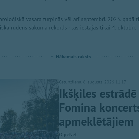
oloģiskā vasara turpinās vēl arī septembrī. 2023. gadā t
skā rudens sākuma rekords - tas iestājās tikai 4. oktobrī.
Nākamais raksts
Ceturtdiena, 6. augusts, 2026 11:17
Ikšķiles estrādē
Fomina koncerts
apmeklētājiem
OgreNet