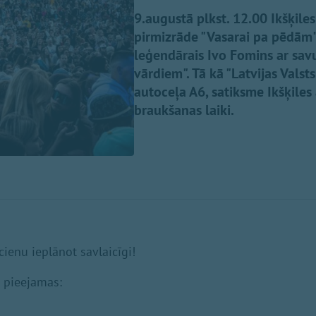
9.augustā plkst. 12.00 Ikšķil
pirmizrāde "Vasarai pa pēdām",
leģendārais Ivo Fomins ar sa
vārdiem". Tā kā "Latvijas Valst
autoceļa A6, satiksme Ikšķiles
braukšanas laiki.
ienu ieplānot savlaicīgi!
s pieejamas: