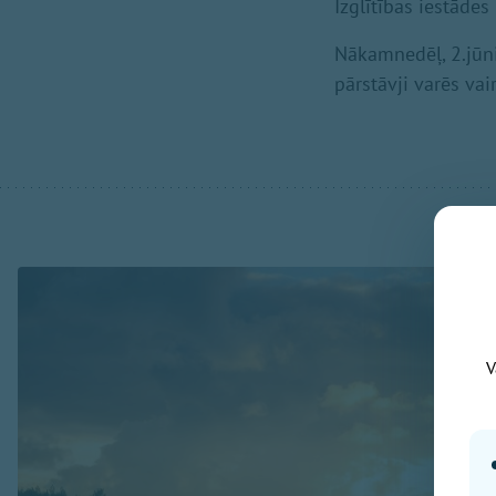
Izglītības iestādes
Nākamnedēļ, 2.jūnij
pārstāvji varēs va
V