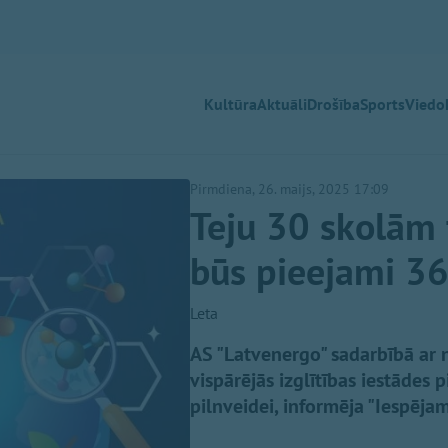
Kultūra
Aktuāli
Drošība
Sports
Viedok
Pirmdiena, 26. maijs, 2025 17:09
Teju 30 skolām 
būs pieejami 36
Leta
AS "Latvenergo" sadarbībā ar n
vispārējās izglītības iestādes 
pilnveidei, informēja "Iespējam