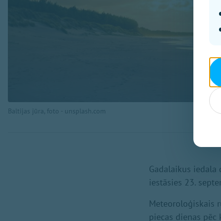
Baltijas jūra, foto - unsplash.com
Gadalaikus iedala 
iestāsies 23. sept
Meteoroloģiskais r
piecas dienas pēc 