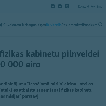
Kontakti
Reklāma
ļi
Cilvēkstāsti
Kristīgās ziņas
Brīvbrīdis
Reklāmraksti
Pasākumi
fizikas kabinetu pilnveidei
0 000 eiro
odibinājumu "Iespējamā misija" aicina Latvijas
pieteikties atbalsta saņemšanai fizikas kabinetu
ās misijas" pārstāvji.