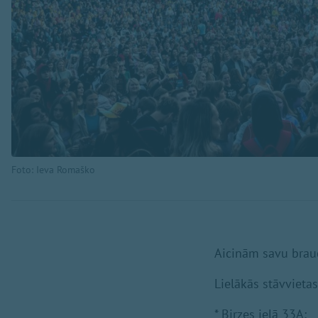
Foto: Ieva Romaško
Aicinām savu brauc
Lielākās stāvvieta
* Birzes ielā 33A;