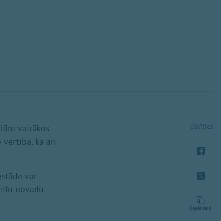
Dalīties
olām vairākos
vērtībā, kā arī
estāde var
reiļu novadu
Kopēt saiti