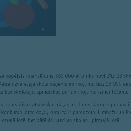
sa kopējais finansējums 360 000 eiro tiks novirzīts 28 sk
 Katra uzvarētāja skola saņems aprīkojumu līdz 13 000 eiro 
fizikas skolotāju apmācības par aprīkojuma izmantošanu.
 rīkots divās atsevišķās daļās jeb lotēs. Katra izglītības i
ai konkursa lotes daļai, kurai tā ir paredzēta: Limbažu un P
 otrajā lotē, bet pārējās Latvijas skolas - pirmajā lotē.