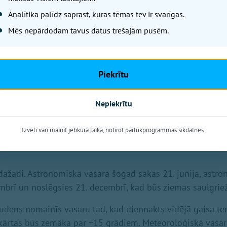
savukārt tumšākie trīs mēneši
Analītika palīdz saprast, kuras tēmas tev ir svarīgas.
4. februārim.
Mēs nepārdodam tavus datus trešajām pusēm.
Piekrītu
Nepiekrītu
Izvēli vari mainīt jebkurā laikā, notīrot pārlūkprogrammas sīkdatnes.
dažādi. Astronomiskā vasara šogad sākās 21. jūnijā, astr
embrī un noslēgsies 21. decembrī, kad būs ziemas saulgriež
udens nomainīs vasaru tad, kad diennakts vidējā gaisa t
kārtas būs zemāka par +15 grādiem. Meteoroloģiskā vasar