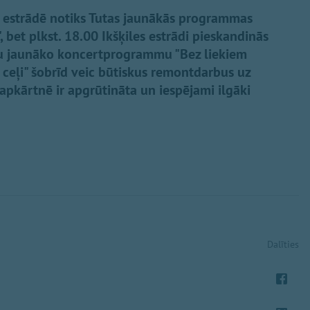
es estrādē notiks Tutas jaunākās programmas
 bet plkst. 18.00 Ikšķiles estrādi pieskandinās
vu jaunāko koncertprogrammu "Bez liekiem
s ceļi" šobrīd veic būtiskus remontdarbus uz
 apkārtnē ir apgrūtināta un iespējami ilgāki
Dalīties