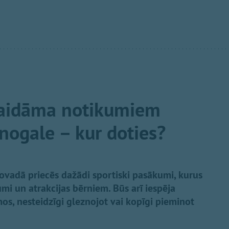
gaidāma notikumiem
nogale – kur doties?
novadā priecēs dažādi sportiski pasākumi, kurus
mi un atrakcijas bērniem. Būs arī iespēja
os, nesteidzīgi gleznojot vai kopīgi pieminot