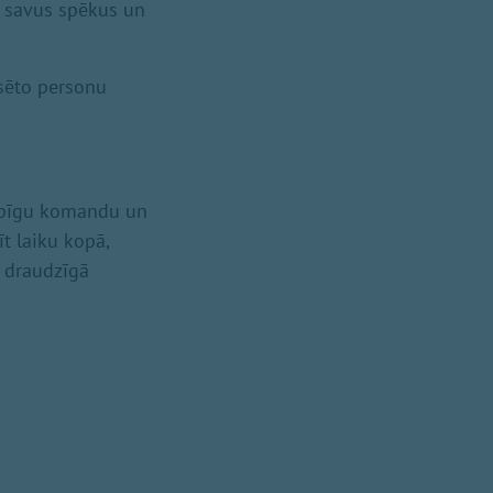
 savus spēkus un
esēto personu
kopīgu komandu un
īt laiku kopā,
s draudzīgā