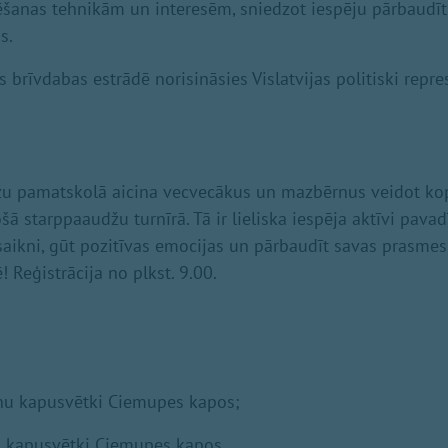
anas tehnikām un interesēm, sniedzot iespēju pārbaudīt
s.
es brīvdabas estrādē norisināsies Vislatvijas politiski repr
ažu pamatskolā aicina vecvecākus un mazbērnus veidot 
ošā starppaaudžu turnīrā. Tā ir lieliska iespēja aktīvi pavad
saikni, gūt pozitīvas emocijas un pārbaudīt savas prasme
 Reģistrācija no plkst. 9.00.
āņu kapusvētki Ciemupes kapos;
ļu kapusvētki Ciemupes kapos.