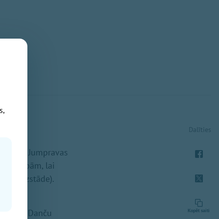
s,
Dalīties
ras namā Jumpravas
odarbībām, lai
 taps izstāde).
a danči! Danču
Kopēt saiti