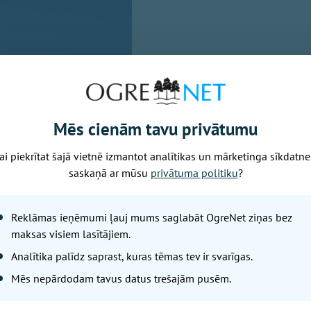
Mēs cienām tavu privātumu
ai piekrītat šajā vietnē izmantot analītikas un mārketinga sīkdatne
saskaņā ar mūsu
privātuma politiku
?
15.00 un 8. augustā plkst. 10.00 Jumpravas pagasta Kultū
Reklāmas ieņēmumi ļauj mums saglabāt OgreNet ziņas bez
ba "Viedums" aicina "viedumiešus" uz divām gleznošanas n
maksas visiem lasītājiem.
prieku un radītu un iepriecinātu sevi un citus (jo pēc tam
Analītika palīdz saprast, kuras tēmas tev ir svarīgas.
utas Krūkles.
Mēs nepārdodam tavus datus trešajām pusēm.
dz 21.00 Neatkarības laukumā, Ogrē, priecēs vasaras vakar