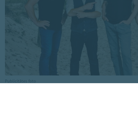
Publicitātes foto
Koncertā skanēs ga
dziesma”, “Dziesmi
arī fragmenti no R