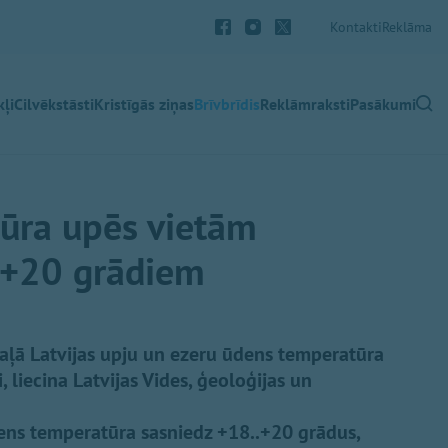
Kontakti
Reklāma
ļi
Cilvēkstāsti
Kristīgās ziņas
Brīvbrīdis
Reklāmraksti
Pasākumi
ūra upēs vietām
 +20 grādiem
 daļā Latvijas upju un ezeru ūdens temperatūra
, liecina Latvijas Vides, ģeoloģijas un
ens temperatūra sasniedz +18..+20 grādus,