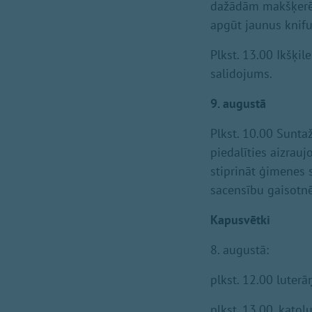
dažādām makšķerēš
apgūt jaunus knifu
Plkst. 13.00 Ikšķil
salidojums.
9. augustā
Plkst. 10.00 Sunt
piedalīties aizrauj
stiprināt ģimenes 
sacensību gaisotnē!
Kapusvētki
8. augustā:
plkst. 12.00 luter
plkst. 13.00. kato