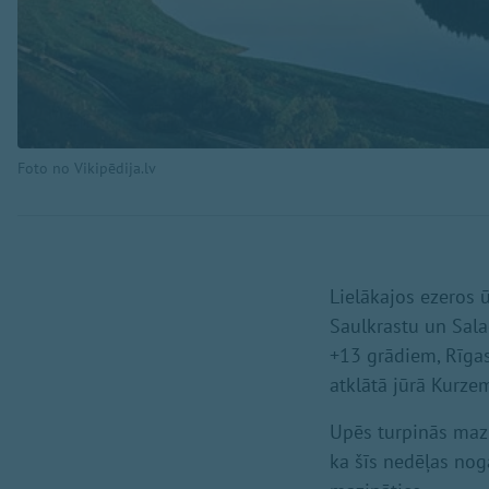
Foto no Vikipēdija.lv
Lielākajos ezeros 
Saulkrastu un Sala
+13 grādiem, Rīgas
atklātā jūrā Kurze
Upēs turpinās maz
ka šīs nedēļas nog