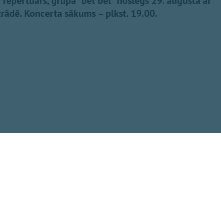
repertuārs, grupa “bet bet” noslēgs 29. augustā ar
trādē. Koncerta sākums – plkst. 19.00.
Dalīties
rozīte”, “Mēmā
 nekad” u.c., gan
ks”. Tāpat koncerta