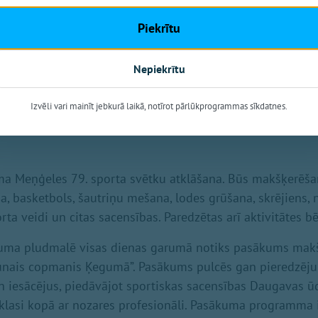
s apgūt deju soļus, bet spēlmaņi parūpēsies par mūziku. U
Piekrītu
ausītāji, gan dancotāji un muzikanti!
rta un izklaides festivāls “Vīru spēles 2026" – daudzveid
Nepiekrītu
, kas ik gadu pulcē gan dalībniekus, gan skatītājus no vis
lētājus sagaida aizraujošas sacensības, spēka disciplīn
Izvēli vari mainīt jebkurā laikā, notīrot pārlūkprogrammas sīkdatnes.
cijas ģimenēm ar bērniem un koncerti.
ma Meņģeles 79. sporta svētku atklāšana. Būs makšķerēša
na, basketbols, šautriņu mešana, lodes grūšana, skrējiens, 
rta veidi un citas sacensības. Paredzētas arī aktivitātes b
guma pludmalē visas dienas garumā notiks pasākums mak
aunais copmanis Ķegumā”. Pasākums pulcēs gan pieredzēj
 iesācējus, piedāvājot sportiskas sacensības Daugavas ū
rklasi kopā ar nozares profesionāli. Pasākuma programma i