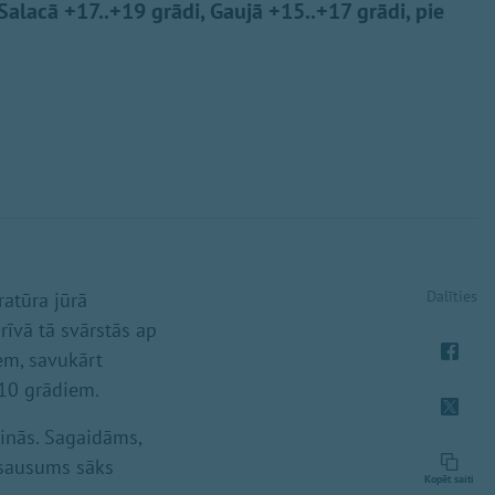
 Salacā +17..+19 grādi, Gaujā +15..+17 grādi, pie
Dalīties
ratūra jūrā
īvā tā svārstās ap
em, savukārt
+10 grādiem.
inās. Sagaidāms,
, sausums sāks
Kopēt saiti