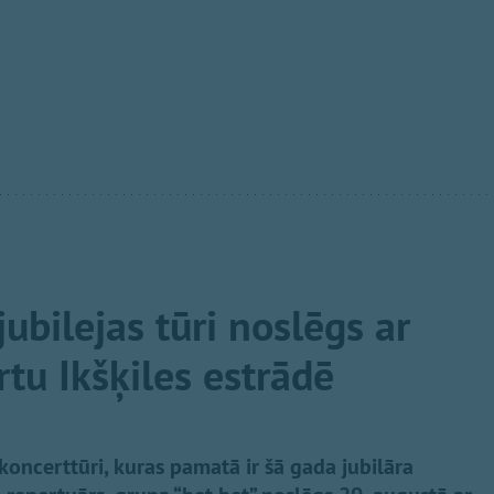
jubilejas tūri noslēgs ar
tu Ikšķiles estrādē
 koncerttūri, kuras pamatā ir šā gada jubilāra