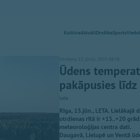
Kultūra
Aktuāli
Drošība
Sports
Viedok
Otrdiena, 13. jūnijs, 2023 08:58
Ūdens temperat
pakāpusies līdz
Leta
Rīga, 13.jūn., LETA. Lielākajā
otrdienas rītā ir +15..+20 grādi
meteoroloģijas centra dati.
Daugavā, Lielupē un Ventā ūd