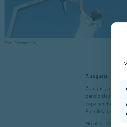
Foto: Pixabay.com
V
7. augustā
7. augustā plkst. 
pensionāru biedrī
kopā smeltos krāsu 
Pieteikšanās pie R
No plkst. 19.00 lī