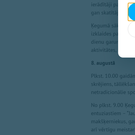
ierādītāji palīdzē
gan skatītāji un kl
Ķegumā sāksies spo
izklaides pasākums
dienu garumā apmek
aktivitātes, atrak
8. augustā
Plkst. 10.00 gaidā
skrējiens, tāllēkša
netradicionālie spo
No plkst. 9.00 Ķe
entuziastiem – “J
makšķerniekus, gan
arī vērtīgu meista