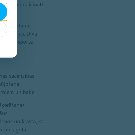
z pasākumu aicināti
īgs sporta un
as Latvijas. Divu
as, motosporta
nas sacensības,
nūjošana,
ērniem un balle.
šķerēšanas
ušus
deņos un krastā, kā
r pielāgota