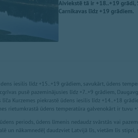
Aiviekstē tā ir +18..+19 grādi,
Carnikavas līdz +19 grādiem.
ūdens iesilis līdz +15..+19 grādiem, savukārt, ūdens tempe
cgrīvas pusē pazeminājusies līdz +7..+9 grādiem, Daugavgr
 līča Kurzemes piekrastē ūdens iesilis līdz +14..+18 grādi
mes rietumkrastā ūdens temperatūra galvenokārt ir tuvu 
ūdens periods, ūdens līmenis nedaudz svārstās vai pazem
alē un nākamnedēļ daudzviet Latvijā līs, vietām līs stipri