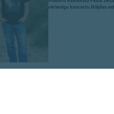
Maestro Raimonda Paula zelta 
vērienīgu koncertu Ikšķiles es
n iemīļotās dziesmas “Nepārmet man”, “Mazs cinītis”, “Mež
ņa par dzīvošanu”, “Kamēr svecītes deg”, “Vasara nebeigsies
aimonda Paula un Jāņa Petera dziesmu cikla “Pērļu zvejnie