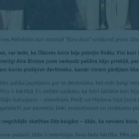
ines Melnbalto kori astotajā “Koru karu” raidījumā pirms izb
, var teikt, ka Olaines koris bija pelnījis finālu. Visi kori š
t vienīgi Aira Birziņa jums nedaudz pašāva kāju priekšā, p
am korim piešķirot devītnieku, kamēr visiem pārējiem lika
aidrs palika jautājums par to devītnieku, bet mēs baigi ne
iss ir kārtībā. Es tiešām uzskatu, ka četri labākie kori bija
tītāju balsojums – piemēram, Preiļi un Madona šajā jomā n
 gandarīti par paveikto, lieki neskumstam un iznākumu p
 negribējās skatīties līdz beigām – likās, ka neviens koris n
nevar padarīt, tāda ir televīzijas šovu lietu kārtība. Mēs ja