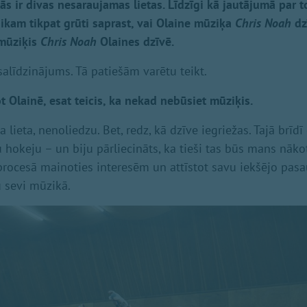
ās ir divas nesaraujamas lietas. Līdzīgi kā jautājumā par t
laikam tikpat grūti saprast, vai Olaine mūziķa
Chris Noah
dz
 mūziķis
Chris Noah
Olaines dzīvē.
 salīdzinājums. Tā patiešām varētu teikt.
t Olainē, esat teicis, ka nekad nebūsiet mūziķis.
a lieta, nenoliedzu. Bet, redz, kā dzīve iegriežas. Tajā brīdī
u hokeju – un biju pārliecināts, ka tieši tas būs mans nāko
rocesā mainoties interesēm un attīstot savu iekšējo pasaul
u sevi mūzikā.