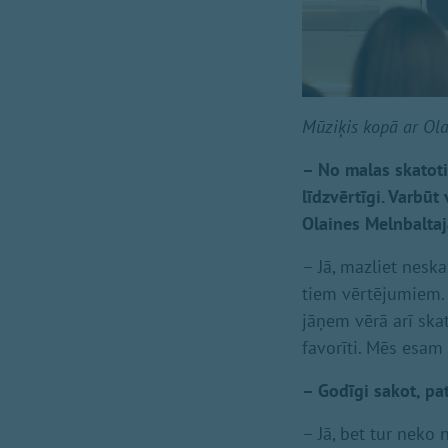
Mūziķis kopā ar Ola
– No malas skatoties
līdzvērtīgi. Varbū
Olaines Melnbaltaj
– Jā, mazliet nesk
tiem vērtējumiem. V
jāņem vērā arī ska
favorīti. Mēs esam
– Godīgi sakot, pat
– Jā, bet tur neko 