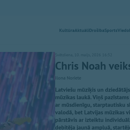
Kultūra
Aktuāli
Drošība
Sports
Viedok
Svētdiena, 10. maijs, 2026 16:32
Chris Noah veik
Ilona Noriete
Latviešu mūziķis un dziedātāj
mūzikas laukā. Viņš pazīstams 
ar mūsdienīgu, starptautisku s
valodā, bet Latvijas mūzikas v
pārstāvis ar izteiktu individuā
debitēja jaunā ampluā, startējo