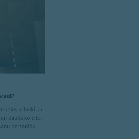
ocesā?
odies, cilvēki, ar
 un daudz ko citu.
 manu personību.