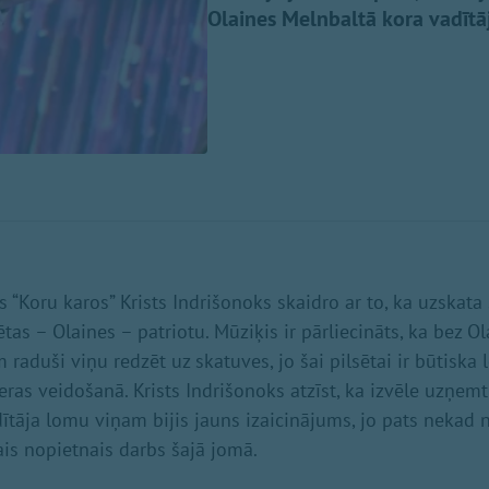
Olaines Melnbaltā kora vadītāj
“Koru karos” Krists Indrišonoks skaidro ar to, ka uzskata s
tas – Olaines – patriotu. Mūziķis ir pārliecināts, ka bez O
raduši viņu redzēt uz skatuves, jo šai pilsētai ir būtiska
eras veidošanā. Krists Indrišonoks atzīst, ka izvēle uzņemt
ītāja lomu viņam bijis jauns izaicinājums, jo pats nekad n
ais nopietnais darbs šajā jomā.