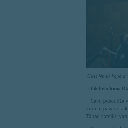
Chris Noah
kopā ar
– Cik liela loma O
– Savu pusaudža ve
kuriem pavadi laiku
Tāpēc noteikti var