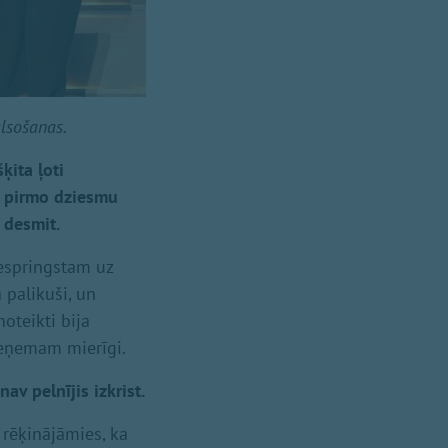
alsošanas.
ķita ļoti
ar pirmo dziesmu
 desmit.
iespringstam uz
 palikuši, un
oteikti bija
ieņemam mierīgi.
av pelnījis izkrist.
u rēķinājāmies, ka