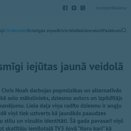
Kontakti
Reklāma
ļi
Cilvēkstāsti
Kristīgās ziņas
Brīvbrīdis
Reklāmraksti
Pasākumi
smīgi iejūtas jaunā veidolā
s Chris Noah darbojas popmūzikas un alternatīvās
kā solo mākslinieks, dziesmu autors un izpildītājs
kanējumu. Liela daļa viņa radīto dziesmu ir angļu
idē viņš tiek uztverts kā jaunākās paaudzes
lu stilu un vizuālo identitāti. Šā gada pavasarī viņš
t skatītāju iemīļotajā TV3 šovā “Koru kari” kā