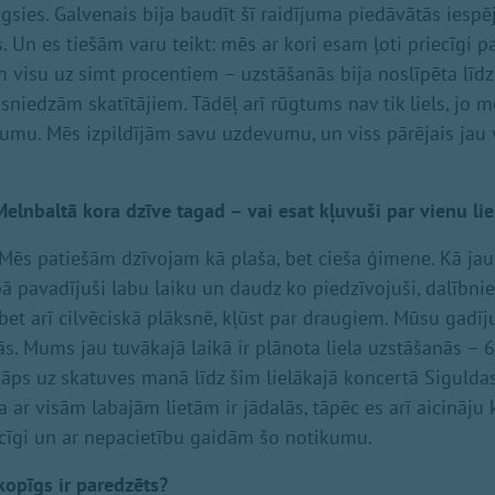
igsies. Galvenais bija baudīt šī raidījuma piedāvātās iespē
 Un es tiešām varu teikt: mēs ar kori esam ļoti priecīgi p
 visu uz simt procentiem – uzstāšanās bija noslīpēta līdz 
sniedzām skatītājiem. Tādēļ arī rūgtums nav tik liels, jo 
mu. Mēs izpildījām savu uzdevumu, un viss pārējais jau 
Melnbaltā kora dzīve tagad – vai esat kļuvuši par vienu li
. Mēs patiešām dzīvojam kā plaša, bet cieša ģimene. Kā jau 
pā pavadījuši labu laiku un daudz ko piedzīvojuši, dalībni
, bet arī cilvēciskā plāksnē, kļūst par draugiem. Mūsu gadī
ās. Mums jau tuvākajā laikā ir plānota liela uzstāšanās – 6
kāps uz skatuves manā līdz šim lielākajā koncertā Sigulda
a ar visām labajām lietām ir jādalās, tāpēc es arī aicināju k
cīgi un ar nepacietību gaidām šo notikumu.
kopīgs ir paredzēts?