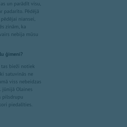
jas un parādīt visu,
ar padarīto. Pēdējā
pēdējai niansei,
mēs zinām, ka
vairs nebija mūsu
elu ģimeni?
tas bieži notiek
eki satuvinās ne
jumā viss nebeidzas
. jūnijā Olaines
s pilsdrupu
ori piedalīties.