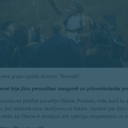
 savu grupu izpilda dziesmu “Nomodā”.
lainei bija jūsu personības izaugsmē un pilnveidošanās pr
cumu es pilnībā pavadīju Olainē. Protams, vide, kurā tu atr
, ļoti ietekmē tavu skatījumu uz lietām, izpratni par dzīvi
u teikt, ka Olaine ir atstājusi ļoti spēcīgu nospiedumu uz