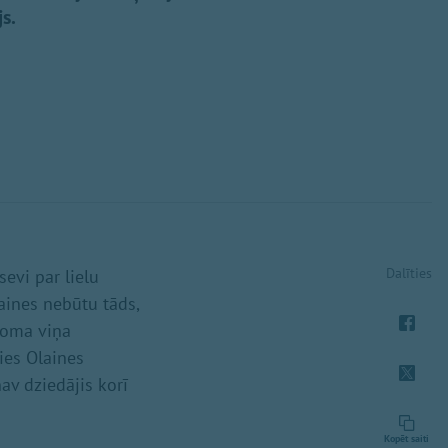
s.
Dalīties
evi par lielu
laines nebūtu tāds,
 loma viņa
ies Olaines
av dziedājis korī
Kopēt saiti