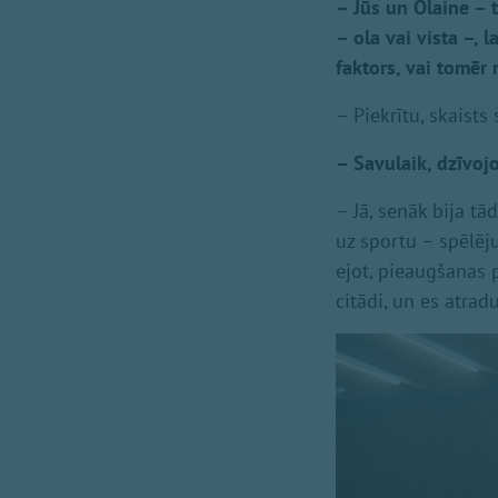
– Jūs un Olaine – t
– ola vai vista –, 
faktors, vai tomēr
– Piekrītu, skaists
– Savulaik, dzīvojo
– Jā, senāk bija tād
uz sportu – spēlēj
ejot, pieaugšanas p
citādi, un es atrad