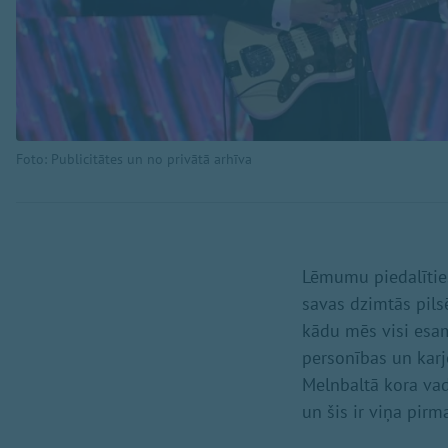
Foto: Publicitātes un no privātā arhīva
Lēmumu piedalīties 
savas dzimtās pilsē
kādu mēs visi esam 
personības un karj
Melnbaltā kora vad
un šis ir viņa pirm