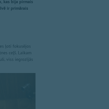
o, kas bija pirmais
īvē ir primārais
 es ļoti fokusējos
tnes ceļš. Laikam
i, viss iegrozījās