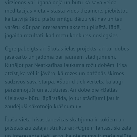
virzienos vai līganā dejā un būtu kā sava veida
meditācijas vieta,» stāsta vides dizainere, piebilstot,
ka Latvijā šādu plašu smilgu dārzu vēl nav un tas
varētu kļūt par interesantu akcentu pilsētā. Tādēļ
jāgaida rezultāti, kad metu konkurss noslēgsies.
Ogrē pabeigts arī Skolas ielas projekts, arī tur dobes
jāsakārto un jādomā par jauniem stādījumiem.
Runājot par Neatkarības laukuma rožu dobēm, Irisa
atzīst, ka vēl ir jāvēro, kā rozes un dažādās šķirnes
sadzīvos savā starpā: «Šobrīd tiek vērtēts, kā augi
pārziemojuši un attīstīsies. Arī dobe pie «Baltās
Cielavas» būtu jāpārstāda, jo tur stādījumi jau ir
zaudējuši sākotnējo krāšņumu.»
Īpaša vieta Irisas Janevicas skatījumā ir kokiem un
pilsētas zili zaļajai struktūrai: «Ogre ir fantastiski zaļa
un interesanta tieši ar to, ka pie mums ir meža sajūta.