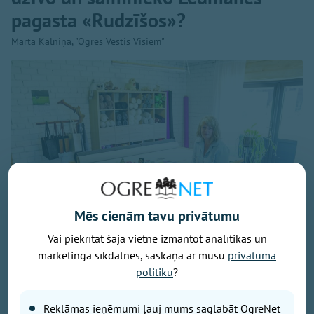
pagasta «Rudzīšos»?
Marta Kalniņa, "Ogres Vēstis Visiem"
Mēs cienām tavu privātumu
Vai piekrītat šajā vietnē izmantot analītikas un
mārketinga sīkdatnes, saskaņā ar mūsu
privātuma
politiku
?
Līgas darbnīca «Rudzīšos» ir vieta, kur top zīmola woowooll filca
izstrādājumi un dzimst arvien jaunas idejas
Reklāmas ieņēmumi ļauj mums saglabāt OgreNet