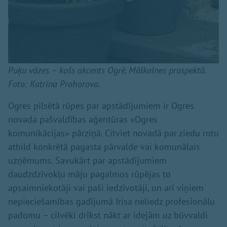
Puķu vāzes – košs akcents Ogrē, Mālkalnes prospektā.
Foto: Katrīna Prohorova.
Ogres pilsētā rūpes par apstādījumiem ir Ogres
novada pašvaldības aģentūras «Ogres
komunikācijas» pārziņā. Citviet novadā par ziedu rotu
atbild konkrētā pagasta pārvalde vai komunālais
uzņēmums. Savukārt par apstādījumiem
daudzdzīvokļu māju pagalmos rūpējas to
apsaimniekotāji vai paši iedzīvotāji, un arī viņiem
nepieciešamības gadījumā Irisa neliedz profesionālu
padomu – cilvēki drīkst nākt ar idejām uz būvvaldi