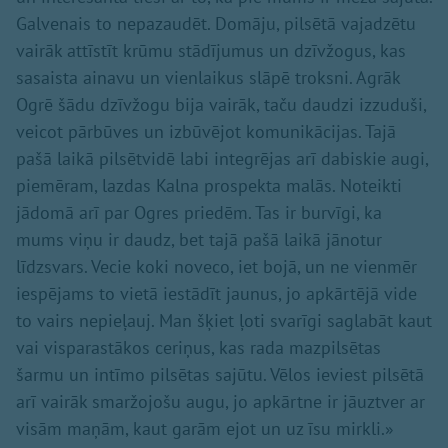
Galvenais to nepazaudēt. Domāju, pilsētā vajadzētu
vairāk attīstīt krūmu stādījumus un dzīvžogus, kas
sasaista ainavu un vienlaikus slāpē troksni. Agrāk
Ogrē šādu dzīvžogu bija vairāk, taču daudzi izzuduši,
veicot pārbūves un izbūvējot komunikācijas. Tajā
pašā laikā pilsētvidē labi integrējas arī dabiskie augi,
piemēram, lazdas Kalna prospekta malās. Noteikti
jādomā arī par Ogres priedēm. Tas ir burvīgi, ka
mums viņu ir daudz, bet tajā pašā laikā jānotur
līdzsvars. Vecie koki noveco, iet bojā, un ne vienmēr
iespējams to vietā iestādīt jaunus, jo apkārtējā vide
to vairs nepieļauj. Man šķiet ļoti svarīgi saglabāt kaut
vai visparastākos ceriņus, kas rada mazpilsētas
šarmu un intīmo pilsētas sajūtu. Vēlos ieviest pilsētā
arī vairāk smaržojošu augu, jo apkārtne ir jāuztver ar
visām maņām, kaut garām ejot un uz īsu mirkli.»