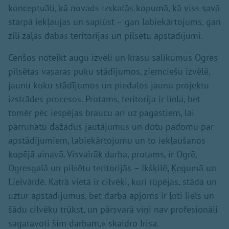
konceptuāli, kā novads izskatās kopumā, kā viss savā
starpā iekļaujas un saplūst – gan labiekārtojums, gan
zili zaļās dabas teritorijas un pilsētu apstādījumi.
Cenšos noteikt augu izvēli un krāsu salikumus Ogres
pilsētas vasaras puķu stādījumos, ziemciešu izvēlē,
jaunu koku stādījumos un piedalos jaunu projektu
izstrādes procesos. Protams, teritorija ir liela, bet
tomēr pēc iespējas braucu arī uz pagastiem, lai
pārrunātu dažādus jautājumus un dotu padomu par
apstādījumiem, labiekārtojumu un to iekļaušanos
kopējā ainavā. Visvairāk darba, protams, ir Ogrē,
Ogresgalā un pilsētu teritorijās – Ikšķilē, Ķegumā un
Lielvārdē. Katrā vietā ir cilvēki, kuri rūpējas, stāda un
uztur apstādījumus, bet darba apjoms ir ļoti liels un
šādu cilvēku trūkst, un pārsvarā viņi nav profesionāli
sagatavoti šim darbam,» skaidro Irisa.