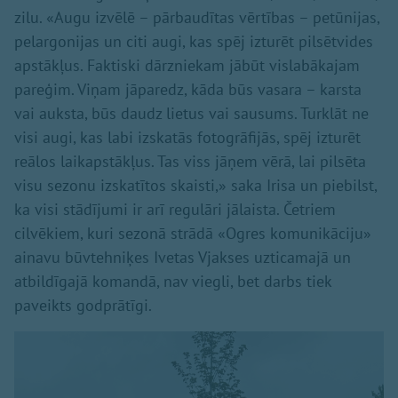
zilu. «Augu izvēlē – pārbaudītas vērtības – petūnijas,
pelargonijas un citi augi, kas spēj izturēt pilsētvides
apstākļus. Faktiski dārzniekam jābūt vislabākajam
pareģim. Viņam jāparedz, kāda būs vasara – karsta
vai auksta, būs daudz lietus vai sausums. Turklāt ne
visi augi, kas labi izskatās fotogrāfijās, spēj izturēt
reālos laikapstākļus. Tas viss jāņem vērā, lai pilsēta
visu sezonu izskatītos skaisti,» saka Irisa un piebilst,
ka visi stādījumi ir arī regulāri jālaista. Četriem
cilvēkiem, kuri sezonā strādā «Ogres komunikāciju»
ainavu būvtehniķes Ivetas Vjakses uzticamajā un
atbildīgajā komandā, nav viegli, bet darbs tiek
paveikts godprātīgi.