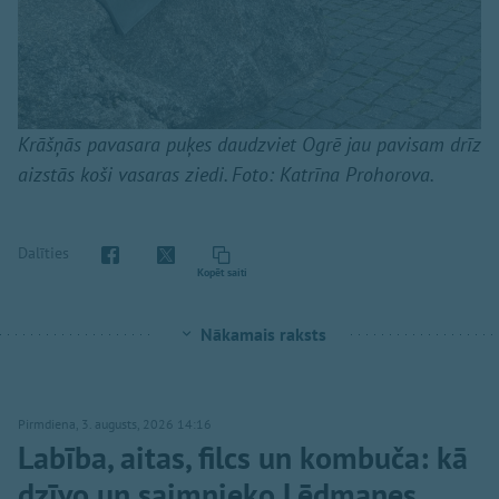
Krāšņās pavasara puķes daudzviet Ogrē jau pavisam drīz
aizstās koši vasaras ziedi. Foto: Katrīna Prohorova.
Dalīties
Kopēt saiti
Nākamais raksts
Pirmdiena, 3. augusts, 2026 14:16
Labība, aitas, filcs un kombuča: kā
dzīvo un saimnieko Lēdmanes