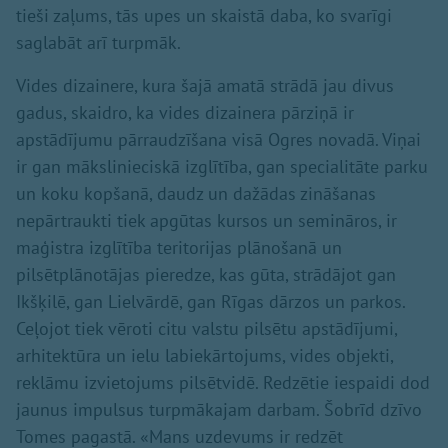
tieši zaļums, tās upes un skaistā daba, ko svarīgi
saglabāt arī turpmāk.
Vides dizainere, kura šajā amatā strādā jau divus
gadus, skaidro, ka vides dizainera pārziņā ir
apstādījumu pārraudzīšana visā Ogres novadā. Viņai
ir gan mākslinieciskā izglītība, gan specialitāte parku
un koku kopšanā, daudz un dažādas zināšanas
nepārtraukti tiek apgūtas kursos un semināros, ir
maģistra izglītība teritorijas plānošanā un
pilsētplānotājas pieredze, kas gūta, strādājot gan
Ikšķilē, gan Lielvārdē, gan Rīgas dārzos un parkos.
Ceļojot tiek vēroti citu valstu pilsētu apstādījumi,
arhitektūra un ielu labiekārtojums, vides objekti,
reklāmu izvietojums pilsētvidē. Redzētie iespaidi dod
jaunus impulsus turpmākajam darbam. Šobrīd dzīvo
Tomes pagastā. «Mans uzdevums ir redzēt