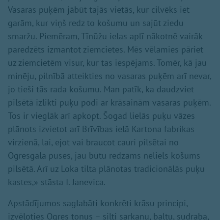
Vasaras puķēm jābūt tajās vietās, kur cilvēks iet
garām, kur viņš redz to košumu un sajūt ziedu
smaržu. Piemēram, Tīnūžu ielas aplī nākotnē vairāk
paredzēts izmantot ziemcietes. Mēs vēlamies pāriet
uz ziemcietēm visur, kur tas iespējams. Tomēr, kā jau
minēju, pilnībā atteikties no vasaras puķēm arī nevar,
jo tieši tās rada košumu. Man patīk, ka daudzviet
pilsētā izlikti puķu podi ar krāsainām vasaras puķēm.
Tos ir vieglāk arī apkopt. Šogad lielās puķu vāzes
plānots izvietot arī Brīvības ielā Kartona fabrikas
virzienā, lai, ejot vai braucot cauri pilsētai no
Ogresgala puses, jau būtu redzams neliels košums
pilsētā. Arī uz Loka tilta plānotas tradicionālās puķu
kastes,» stāsta I. Janevica.
Apstādījumos saglabāti konkrēti krāsu principi,
izvēloties Ogres toņus – silti sarkanu, baltu, sudraba,