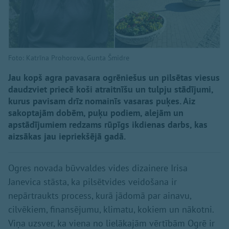
Foto: Katrīna Prohorova, Gunta Šmidre
Jau kopš agra pavasara ogrēniešus un pilsētas viesus
daudzviet priecē koši atraitnīšu un tulpju stādījumi,
kurus pavisam drīz nomainīs vasaras puķes. Aiz
sakoptajām dobēm, puķu podiem, alejām un
apstādījumiem redzams rūpīgs ikdienas darbs, kas
aizsākas jau iepriekšējā gadā.
Ogres novada būvvaldes vides dizainere Irisa
Janevica stāsta, ka pilsētvides veidošana ir
nepārtraukts process, kurā jādomā par ainavu,
cilvēkiem, finansējumu, klimatu, kokiem un nākotni.
Viņa uzsver, ka viena no lielākajām vērtībām Ogrē ir