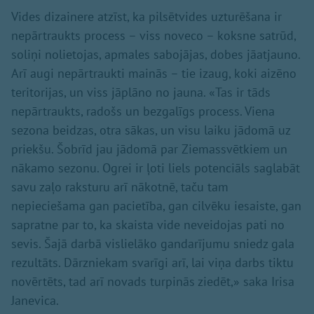
Vides dizainere atzīst, ka pilsētvides uzturēšana ir
nepārtraukts process – viss noveco – koksne satrūd,
soliņi nolietojas, apmales sabojājas, dobes jāatjauno.
Arī augi nepārtraukti mainās – tie izaug, koki aizēno
teritorijas, un viss jāplāno no jauna. «Tas ir tāds
nepārtraukts, radošs un bezgalīgs process. Viena
sezona beidzas, otra sākas, un visu laiku jādomā uz
priekšu. Šobrīd jau jādomā par Ziemassvētkiem un
nākamo sezonu. Ogrei ir ļoti liels potenciāls saglabāt
savu zaļo raksturu arī nākotnē, taču tam
nepieciešama gan pacietība, gan cilvēku iesaiste, gan
sapratne par to, ka skaista vide neveidojas pati no
sevis. Šajā darbā vislielāko gandarījumu sniedz gala
rezultāts. Dārzniekam svarīgi arī, lai viņa darbs tiktu
novērtēts, tad arī novads turpinās ziedēt,» saka Irisa
Janevica.