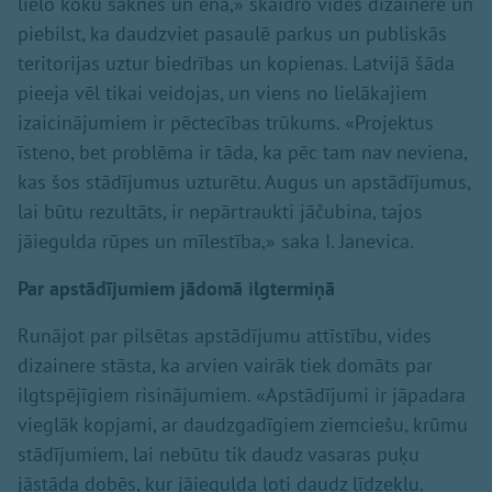
lielo koku saknes un ēna,» skaidro vides dizainere un
piebilst, ka daudzviet pasaulē parkus un publiskās
teritorijas uztur biedrības un kopienas. Latvijā šāda
pieeja vēl tikai veidojas, un viens no lielākajiem
izaicinājumiem ir pēctecības trūkums. «Projektus
īsteno, bet problēma ir tāda, ka pēc tam nav neviena,
kas šos stādījumus uzturētu. Augus un apstādījumus,
lai būtu rezultāts, ir nepārtraukti jāčubina, tajos
jāiegulda rūpes un mīlestība,» saka I. Janevica.
Par apstādījumiem jādomā ilgtermiņā
Runājot par pilsētas apstādījumu attīstību, vides
dizainere stāsta, ka arvien vairāk tiek domāts par
ilgtspējīgiem risinājumiem. «Apstādījumi ir jāpadara
vieglāk kopjami, ar daudzgadīgiem ziemciešu, krūmu
stādījumiem, lai nebūtu tik daudz vasaras puķu
jāstāda dobēs, kur jāiegulda ļoti daudz līdzekļu.