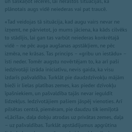
un saskaņot ieceres, lai nerastos situācijas, ka
plānotais augs vidē neiederas vai pat traucē.
«Tad veidojas tā situācija, kad augu vairs nevar ne
izņemt, ne pārvietot, jo mums jāciena, ka kāds cilvēks
to stādījis, lai gan tas varbūt neiederas konkrētajā
vidē – ne pēc auga augšanas apstākļiem, ne pēc
izmēra, ne krāsas. Tas princips – «gribu un iestādu» –
īsti neder. Tomēr augstu novērtējam to, ka arī paši
iedzīvotāji izrāda iniciatīvu, nevis gaida, ka visu
izdarīs pašvaldība. Turklāt pie daudzdzīvokļu mājām
bieži ir lielas platības zemes, kas pieder dzīvokļu
īpašniekiem, un pašvaldība tajās nevar ieguldīt
līdzekļus. Iedzīvotājiem pašiem jāspēj vienoties. Arī
pilsētas centrā, piemēram, pie daudzu tik iemīļotā
«Lācīša», daļa dobju atrodas uz privātas zemes, daļa
– uz pašvaldības. Turklāt apstādījumus apgrūtina