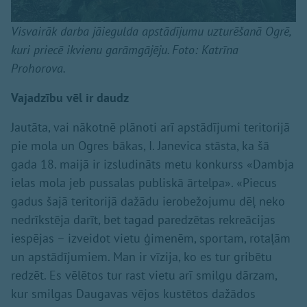
Visvairāk darba jāiegulda apstādījumu uzturēšanā Ogrē,
kuri priecē ikvienu garāmgājēju. Foto: Katrīna
Prohorova.
Vajadzību vēl ir daudz
Jautāta, vai nākotnē plānoti arī apstādījumi teritorijā
pie mola un Ogres bākas, I. Janevica stāsta, ka šā
gada 18. maijā ir izsludināts metu konkurss «Dambja
ielas mola jeb pussalas publiskā ārtelpa». «Piecus
gadus šajā teritorijā dažādu ierobežojumu dēļ neko
nedrīkstēja darīt, bet tagad paredzētas rekreācijas
iespējas – izveidot vietu ģimenēm, sportam, rotaļām
un apstādījumiem. Man ir vīzija, ko es tur gribētu
redzēt. Es vēlētos tur rast vietu arī smilgu dārzam,
kur smilgas Daugavas vējos kustētos dažādos