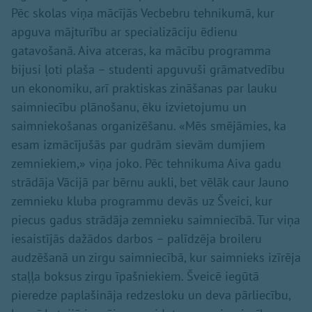
Pēc skolas viņa mācījās Vecbebru tehnikumā, kur
apguva mājturību ar specializāciju ēdienu
gatavošanā. Aiva atceras, ka mācību programma
bijusi ļoti plaša – studenti apguvuši grāmatvedību
un ekonomiku, arī praktiskas zināšanas par lauku
saimniecību plānošanu, ēku izvietojumu un
saimniekošanas organizēšanu. «Mēs smējāmies, ka
esam izmācījušās par gudrām sievām dumjiem
zemniekiem,» viņa joko. Pēc tehnikuma Aiva gadu
strādāja Vācijā par bērnu aukli, bet vēlāk caur Jauno
zemnieku kluba programmu devās uz Šveici, kur
piecus gadus strādāja zemnieku saimniecībā. Tur viņa
iesaistījās dažādos darbos – palīdzēja broileru
audzēšanā un zirgu saimniecībā, kur saimnieks izīrēja
staļļa boksus zirgu īpašniekiem. Šveicē iegūtā
pieredze paplašināja redzesloku un deva pārliecību,