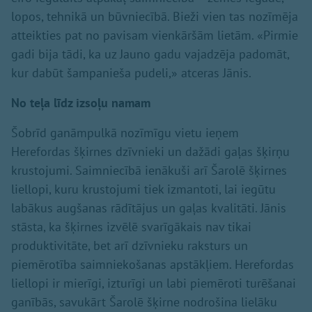
lopos, tehnikā un būvniecībā. Bieži vien tas nozīmēja
atteikties pat no pavisam vienkāršām lietām. «Pirmie
gadi bija tādi, ka uz Jauno gadu vajadzēja padomāt,
kur dabūt šampanieša pudeli,» atceras Jānis.
No teļa līdz izsoļu namam
Šobrīd ganāmpulkā nozīmīgu vietu ieņem
Herefordas šķirnes dzīvnieki un dažādi gaļas šķirņu
krustojumi. Saimniecībā ienākuši arī Šarolē šķirnes
liellopi, kuru krustojumi tiek izmantoti, lai iegūtu
labākus augšanas rādītājus un gaļas kvalitāti. Jānis
stāsta, ka šķirnes izvēlē svarīgākais nav tikai
produktivitāte, bet arī dzīvnieku raksturs un
piemērotība saimniekošanas apstākļiem. Herefordas
liellopi ir mierīgi, izturīgi un labi piemēroti turēšanai
ganībās, savukārt Šarolē šķirne nodrošina lielāku