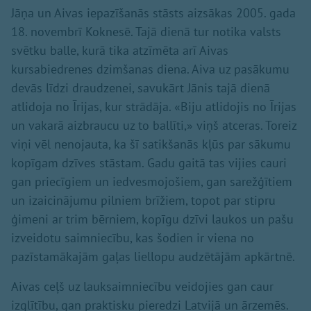
Jāņa un Aivas iepazīšanās stāsts aizsākas 2005. gada
18. novembrī Koknesē. Tajā dienā tur notika valsts
svētku balle, kurā tika atzīmēta arī Aivas
kursabiedrenes dzimšanas diena. Aiva uz pasākumu
devās līdzi draudzenei, savukārt Jānis tajā dienā
atlidoja no Īrijas, kur strādāja. «Biju atlidojis no Īrijas
un vakarā aizbraucu uz to ballīti,» viņš atceras. Toreiz
viņi vēl nenojauta, ka šī satikšanās kļūs par sākumu
kopīgam dzīves stāstam. Gadu gaitā tas vijies cauri
gan priecīgiem un iedvesmojošiem, gan sarežģītiem
un izaicinājumu pilniem brīžiem, topot par stipru
ģimeni ar trim bērniem, kopīgu dzīvi laukos un pašu
izveidotu saimniecību, kas šodien ir viena no
pazīstamākajām gaļas liellopu audzētājām apkārtnē.
Aivas ceļš uz lauksaimniecību veidojies gan caur
izglītību, gan praktisku pieredzi Latvijā un ārzemēs.