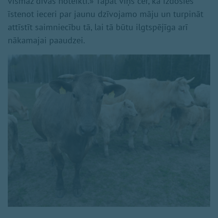
vismaz divas noteikti.» Tāpat viņš cer, ka izdosies
īstenot ieceri par jaunu dzīvojamo māju un turpināt
attīstīt saimniecību tā, lai tā būtu ilgtspējīga arī
nākamajai paaudzei.