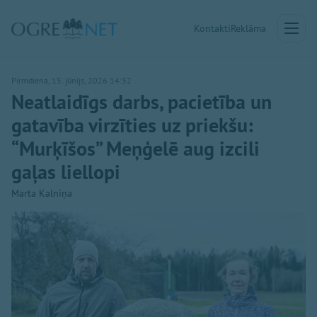
Kontakti
Reklāma
Pirmdiena, 15. jūnijs, 2026 14:32
Neatlaidīgs darbs, pacietība un
gatavība virzīties uz priekšu:
“Murķīšos” Meņģelē aug izcili
gaļas liellopi
Marta Kalniņa