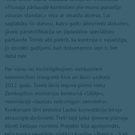
«Pirmajā pārbaudē kontrolieri pie mums pavadīja
astoņas stundas,» viņa ar smaidu atceras. Lai
saglabātu šo statusu, katru gadu jāiesniedz atskaites,
jāveic pārsertifikācija un jāpiedzīvo speciālistu
pārbaude. Tomēr abi piekrīt, ka kontrole ir vajadzīga,
jo dzirdēti gadījumi, kad dokumentos lopi ir, bet
dabā nav.
Par vienu no nozīmīgākajiem notikumiem
saimniecības izaugsmē Aiva un Jānis uzskata
2012. gadu. Toreiz Jānis ieguva pirmo vietu
Zemkopības ministrijas konkursā «Sējējs»,
nominācijā «Jaunais veiksmīgais zemnieks».
Konkursam Jāni pieteica Lauku konsultāciju biroja
atsaucīgie darbinieki. Tieši tajā laikā ģimene plānoja
būvēt liellopu novietni. Projekts bija apstiprināts,
taču banka nevēlējās piešķirt kredītu. «Pateica – kad