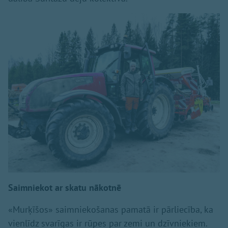
Saimniekot ar skatu nākotnē
«Murķīšos» saimniekošanas pamatā ir pārliecība, ka
vienlīdz svarīgas ir rūpes par zemi un dzīvniekiem.