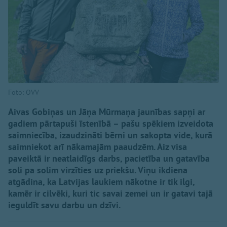
Foto: OVV
Aivas Gobiņas un Jāņa Mūrmaņa jaunības sapņi ar
gadiem pārtapuši īstenībā – pašu spēkiem izveidota
saimniecība, izaudzināti bērni un sakopta vide, kurā
saimniekot arī nākamajām paaudzēm. Aiz visa
paveiktā ir neatlaidīgs darbs, pacietība un gatavība
soli pa solim virzīties uz priekšu. Viņu ikdiena
atgādina, ka Latvijas laukiem nākotne ir tik ilgi,
kamēr ir cilvēki, kuri tic savai zemei un ir gatavi tajā
ieguldīt savu darbu un dzīvi.