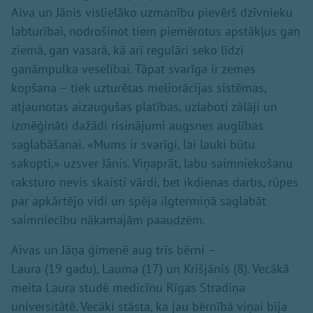
Aiva un Jānis vislielāko uzmanību pievērš dzīvnieku
labturībai, nodrošinot tiem piemērotus apstākļus gan
ziemā, gan vasarā, kā arī regulāri seko līdzi
ganāmpulka veselībai. Tāpat svarīga ir zemes
kopšana – tiek uzturētas meliorācijas sistēmas,
atjaunotas aizaugušas platības, uzlaboti zālāji un
izmēģināti dažādi risinājumi augsnes auglības
saglabāšanai. «Mums ir svarīgi, lai lauki būtu
sakopti,» uzsver Jānis. Viņaprāt, labu saimniekošanu
raksturo nevis skaisti vārdi, bet ikdienas darbs, rūpes
par apkārtējo vidi un spēja ilgtermiņā saglabāt
saimniecību nākamajām paaudzēm.
Aivas un Jāņa ģimenē aug trīs bērni –
Laura (19 gadu), Lauma (17) un Krišjānis (8). Vecākā
meita Laura studē medicīnu Rīgas Stradiņa
universitātē. Vecāki stāsta, ka jau bērnībā viņai bija