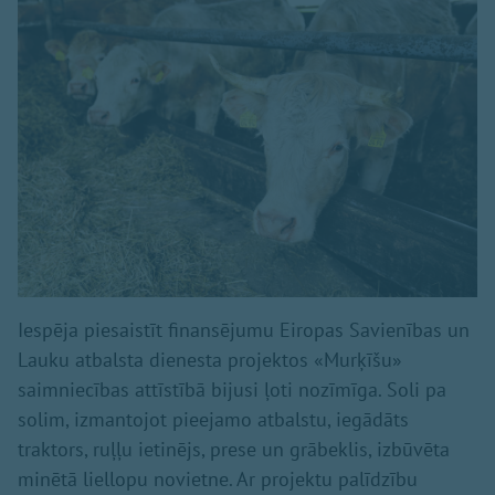
Iespēja piesaistīt finansējumu Eiropas Savienības un
Lauku atbalsta dienesta projektos «Murķīšu»
saimniecības attīstībā bijusi ļoti nozīmīga. Soli pa
solim, izmantojot pieejamo atbalstu, iegādāts
traktors, ruļļu ietinējs, prese un grābeklis, izbūvēta
minētā liellopu novietne. Ar projektu palīdzību