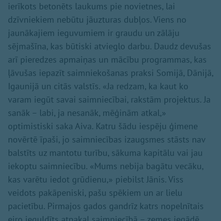
ierīkots betonēts laukums pie novietnes, lai
dzīvniekiem nebūtu jāuzturas dubļos. Viens no
jaunākajiem ieguvumiem ir graudu un zālāju
sējmašīna, kas būtiski atvieglo darbu. Daudz devušas
arī pieredzes apmaiņas un mācību programmas, kas
ļāvušas iepazīt saimniekošanas praksi Somijā, Dānijā,
Igaunijā un citās valstīs. «Ja redzam, ka kaut ko
varam iegūt savai saimniecībai, rakstām projektus. Ja
sanāk – labi, ja nesanāk, mēģinām atkal,»
optimistiski saka Aiva. Katru šādu iespēju ģimene
novērtē īpaši, jo saimniecības izaugsmes stāsts nav
balstīts uz mantotu turību, sākuma kapitālu vai jau
iekoptu saimniecību. «Mums nebija bagātu vecāku,
kas varētu iedot grūdienu,» piebilst Jānis. Viss
veidots pakāpeniski, pašu spēkiem un ar lielu
pacietību. Pirmajos gados gandrīz katrs nopelnītais
eiro ieguldīts atpakaļ saimniecībā – zemes iegādē,