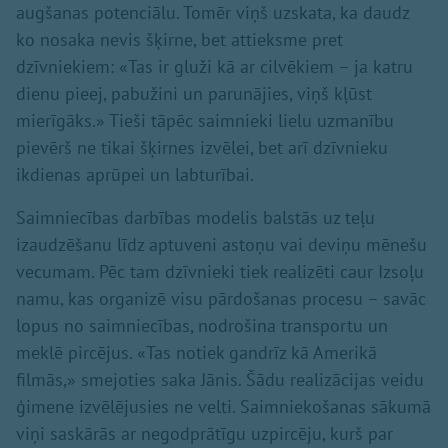
augšanas potenciālu. Tomēr viņš uzskata, ka daudz
ko nosaka nevis šķirne, bet attieksme pret
dzīvniekiem: «Tas ir gluži kā ar cilvēkiem – ja katru
dienu pieej, pabužini un parunājies, viņš kļūst
mierīgāks.» Tieši tāpēc saimnieki lielu uzmanību
pievērš ne tikai šķirnes izvēlei, bet arī dzīvnieku
ikdienas aprūpei un labturībai.
Saimniecības darbības modelis balstās uz teļu
izaudzēšanu līdz aptuveni astoņu vai deviņu mēnešu
vecumam. Pēc tam dzīvnieki tiek realizēti caur Izsoļu
namu, kas organizē visu pārdošanas procesu – savāc
lopus no saimniecības, nodrošina transportu un
meklē pircējus. «Tas notiek gandrīz kā Amerikā
filmās,» smejoties saka Jānis. Šādu realizācijas veidu
ģimene izvēlējusies ne velti. Saimniekošanas sākumā
viņi saskārās ar negodprātīgu uzpircēju, kurš par