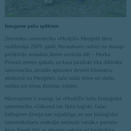
Izaugsme pašu spēkiem
Zemnieku saimniecību «Murķīši» Meņģelē Jānis
nodibināja 2009. gadā. Nosaukums radies no draugu
piešķirtās iesaukas Jānim uzvārda dēļ – Murka.
Pirmais zemes gabals, uz kura juridiski tika dibināta
saimniecība, atradās aptuveni desmit kilometru
attālumā no Meņģeles, taču reālā dzīve un darbs
notika pie Aivas dzimtas mājām.
Mūrmaņiem ir svarīgi, lai «Murķīši» būtu bioloģiskā
saimniecība. «Sākumā tas šķita loģiski. Gaļas
liellopiem ķīmija nav vajadzīga, un par bioloģisko
saimniekošanu maksāja nedaudz vairāk,» pamato
Aiva. Tomēr līdz ar atbalstu sekoja arī birokrātija.