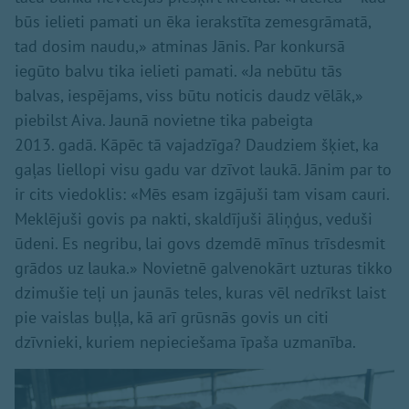
būs ielieti pamati un ēka ierakstīta zemesgrāmatā,
tad dosim naudu,» atminas Jānis. Par konkursā
iegūto balvu tika ielieti pamati. «Ja nebūtu tās
balvas, iespējams, viss būtu noticis daudz vēlāk,»
piebilst Aiva. Jaunā novietne tika pabeigta
2013. gadā. Kāpēc tā vajadzīga? Daudziem šķiet, ka
gaļas liellopi visu gadu var dzīvot laukā. Jānim par to
ir cits viedoklis: «Mēs esam izgājuši tam visam cauri.
Meklējuši govis pa nakti, skaldījuši āliņģus, veduši
ūdeni. Es negribu, lai govs dzemdē mīnus trīsdesmit
grādos uz lauka.» Novietnē galvenokārt uzturas tikko
dzimušie teļi un jaunās teles, kuras vēl nedrīkst laist
pie vaislas buļļa, kā arī grūsnās govis un citi
dzīvnieki, kuriem nepieciešama īpaša uzmanība.