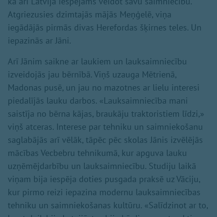
ka arī Latvijā iespējams veidot savu saimniecību.
Atgriezusies dzimtajās mājās Meņģelē, viņa
iegādājās pirmās divas Herefordas šķirnes teles. Un
iepazinās ar Jāni.
Arī Jānim saikne ar laukiem un lauksaimniecību
izveidojās jau bērnībā. Viņš uzauga Mētrienā,
Madonas pusē, un jau no mazotnes ar lielu interesi
piedalījās lauku darbos. «Lauksaimniecība mani
saistīja no bērna kājas, braukāju traktoristiem līdzi,»
viņš atceras. Interese par tehniku un saimniekošanu
saglabājās arī vēlāk, tāpēc pēc skolas Jānis izvēlējās
mācības Vecbebru tehnikumā, kur apguva lauku
uzņēmējdarbību un lauksaimniecību. Studiju laikā
viņam bija iespēja doties pusgada praksē uz Vāciju,
kur pirmo reizi iepazina modernu lauksaimniecības
tehniku un saimniekošanas kultūru. «Salīdzinot ar to,