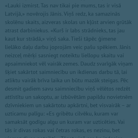
«Lauki izmirst. Tas nav tikai pie mums, tas ir visā
Latvijā,» novērojis Jānis. Viņš redz, ka samazinās
skolēnu skaits, aizveras skolas un kļūst arvien grūtāk
atrast darbiniekus. «Kurš ir labs strādnieks, tas jau
kaut kur strādā,» viņš saka. Tieši tāpēc ģimene
lielāko daļu darbu joprojām veic pašu spēkiem. Jānis
neizceļ mērķi sasniegt noteiktu liellopu skaitu vai
apsaimniekot vēl vairāk zemes. Daudz svarīgāk viņam
šķiet sakārtot saimniecību un ikdienas darbu tā, lai
atliktu vairāk brīva laika un būtu mazāk steigas. Pēc
desmit gadiem savu saimniecību viņš vēlētos redzēt
attīstītu un sakoptu, ar izbūvētām papildu novietnēm
dzīvniekiem un sakārtotu apkārtni, bet visvairāk – ar
uzticamu palīgu: «Es gribētu cilvēku, kuram var
samaksāt godīgu algu un kuram var uzticēties. Vai
tās ir divas rokas vai četras rokas, es nezinu, bet