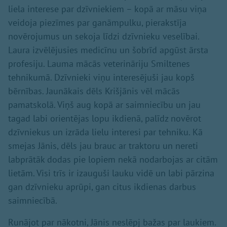
liela interese par dzīvniekiem – kopā ar māsu viņa
veidoja piezīmes par ganāmpulku, pierakstīja
novērojumus un sekoja līdzi dzīvnieku veselībai.
Laura izvēlējusies medicīnu un šobrīd apgūst ārsta
profesiju. Lauma mācās veterināriju Smiltenes
tehnikumā. Dzīvnieki viņu interesējuši jau kopš
bērnības. Jaunākais dēls Krišjānis vēl mācās
pamatskolā. Viņš aug kopā ar saimniecību un jau
tagad labi orientējas lopu ikdienā, palīdz novērot
dzīvniekus un izrāda lielu interesi par tehniku. Kā
smejas Jānis, dēls jau brauc ar traktoru un nereti
labprātāk dodas pie lopiem nekā nodarbojas ar citām
lietām. Visi trīs ir izauguši lauku vidē un labi pārzina
gan dzīvnieku aprūpi, gan citus ikdienas darbus
saimniecībā.
Runājot par nākotni, Jānis neslēpj bažas par laukiem.