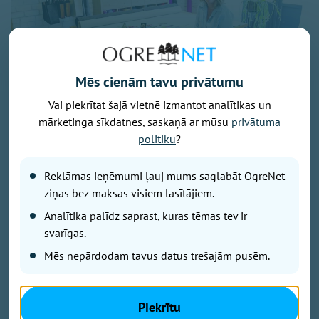
Mēs cienām tavu privātumu
Vai piekrītat šajā vietnē izmantot analītikas un
mārketinga sīkdatnes, saskaņā ar mūsu
privātuma
politiku
?
Līgas darbnīca «Rudzīšos» ir vieta, kur top zīmola woowooll filca
izstrādājumi un dzimst arvien jaunas idejas
Reklāmas ieņēmumi ļauj mums saglabāt OgreNet
ziņas bez maksas visiem lasītājiem.
Lai nokļūtu zemnieku saimniecībā «Rudzīši»
Analītika palīdz saprast, kuras tēmas tev ir
Lēdmanes pagastā, jāmēro garš, līkumots grants ceļš.
Tā pašā galā paveras plaša, gaumīgi iekopta lauku
svarīgas.
sēta – pamatīga dzīvojamā māja, ziedos slīkstošs
Mēs nepārdodam tavus datus trešajām pusēm.
pagalms, dīķītis, dārzs un saimniecības ēkas, ko
visapkārt ieskauj plaši apstrādāti lauki un meži. Šo
vietu deviņdesmito gadu sākumā iegādājās Mamerts
Piekrītu
un Velta Kūliņi, kuri ar neatlaidīgu darbu pamazām