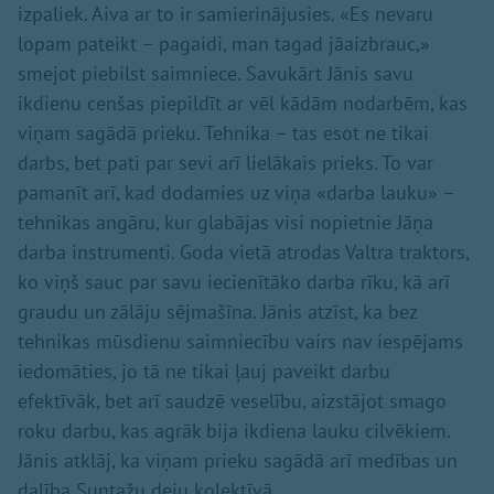
izpaliek. Aiva ar to ir samierinājusies. «Es nevaru
lopam pateikt – pagaidi, man tagad jāaizbrauc,»
smejot piebilst saimniece. Savukārt Jānis savu
ikdienu cenšas piepildīt ar vēl kādām nodarbēm, kas
viņam sagādā prieku. Tehnika – tas esot ne tikai
darbs, bet pati par sevi arī lielākais prieks. To var
pamanīt arī, kad dodamies uz viņa «darba lauku» –
tehnikas angāru, kur glabājas visi nopietnie Jāņa
darba instrumenti. Goda vietā atrodas Valtra traktors,
ko viņš sauc par savu iecienītāko darba rīku, kā arī
graudu un zālāju sējmašīna. Jānis atzīst, ka bez
tehnikas mūsdienu saimniecību vairs nav iespējams
iedomāties, jo tā ne tikai ļauj paveikt darbu
efektīvāk, bet arī saudzē veselību, aizstājot smago
roku darbu, kas agrāk bija ikdiena lauku cilvēkiem.
Jānis atklāj, ka viņam prieku sagādā arī medības un
dalība Suntažu deju kolektīvā.