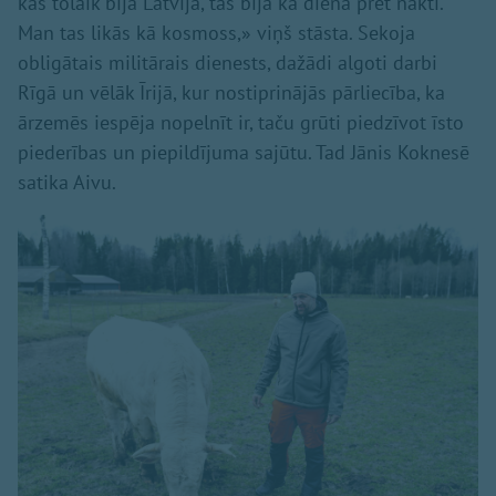
kas tolaik bija Latvijā, tas bija kā diena pret nakti.
Man tas likās kā kosmoss,» viņš stāsta. Sekoja
obligātais militārais dienests, dažādi algoti darbi
Rīgā un vēlāk Īrijā, kur nostiprinājās pārliecība, ka
ārzemēs iespēja nopelnīt ir, taču grūti piedzīvot īsto
piederības un piepildījuma sajūtu. Tad Jānis Koknesē
satika Aivu.