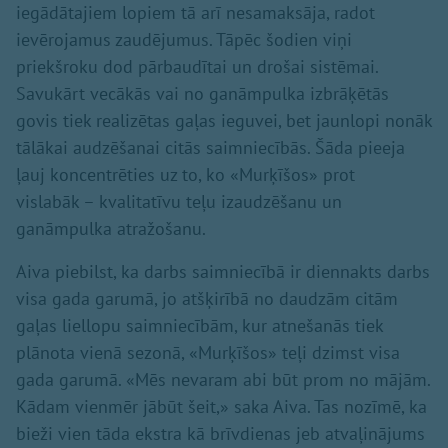
iegādātajiem lopiem tā arī nesamaksāja, radot
ievērojamus zaudējumus. Tāpēc šodien viņi
priekšroku dod pārbaudītai un drošai sistēmai.
Savukārt vecākās vai no ganāmpulka izbrāķētās
govis tiek realizētas gaļas ieguvei, bet jaunlopi nonāk
tālākai audzēšanai citās saimniecībās. Šāda pieeja
ļauj koncentrēties uz to, ko «Murķīšos» prot
vislabāk – kvalitatīvu teļu izaudzēšanu un
ganāmpulka atražošanu.
Aiva piebilst, ka darbs saimniecībā ir diennakts darbs
visa gada garumā, jo atšķirībā no daudzām citām
gaļas liellopu saimniecībām, kur atnešanās tiek
plānota vienā sezonā, «Murķīšos» teļi dzimst visa
gada garumā. «Mēs nevaram abi būt prom no mājām.
Kādam vienmēr jābūt šeit,» saka Aiva. Tas nozīmē, ka
bieži vien tāda ekstra kā brīvdienas jeb atvaļinājums