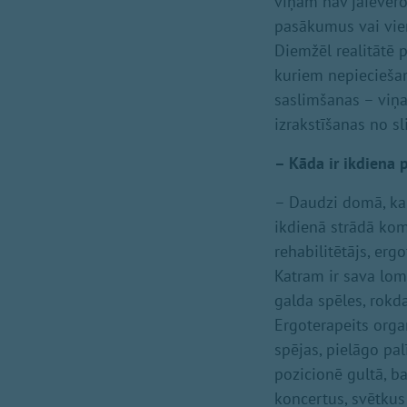
viņam nav jāievēro
pasākumus vai vie
Diemžēl realitātē 
kuriem nepiecieša
saslimšanas – viņa 
izrakstīšanas no sl
– Kāda ir ikdiena 
– Daudzi domā, ka 
ikdienā strādā koma
rehabilitētājs, er
Katram ir sava lom
galda spēles, rokd
Ergoterapeits orga
spējas, pielāgo pal
pozicionē gultā, ba
koncertus, svētkus