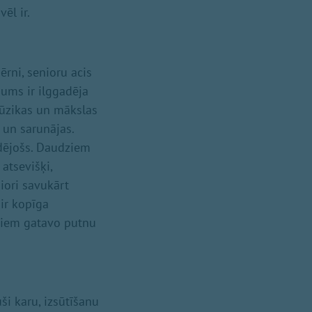
vēl ir.
bērni, senioru acis
Mums ir ilggadēja
Mūzikas un mākslas
 un sarunājas.
edējošs. Daudziem
atsevišķi,
iori savukārt
 ir kopīga
riem gatavo putnu
ši karu, izsūtīšanu