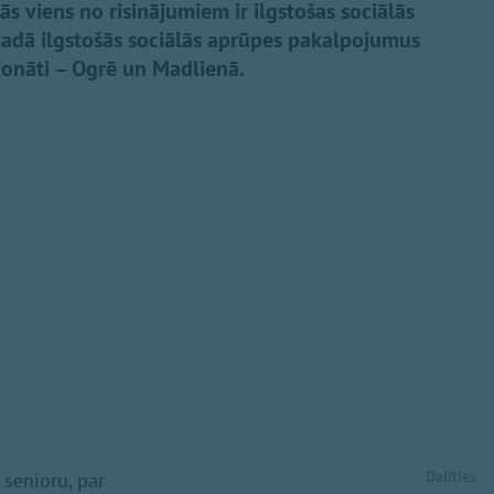
jās viens no risinājumiem ir ilgstošas sociālās
ovadā ilgstošās sociālās aprūpes pakalpojumus
ionāti – Ogrē un Madlienā.
Dalīties
 senioru, par