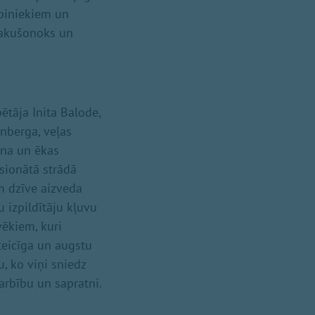
rbiniekiem un
Jakušonoks un
pētāja Inita Balode,
nberga, veļas
ēna un ēkas
sionātā strādā
am dzīve aizveda
u izpildītāju kļuvu
vēkiem, kuri
teicīga un augstu
u, ko viņi sniedz
arbību un sapratni.