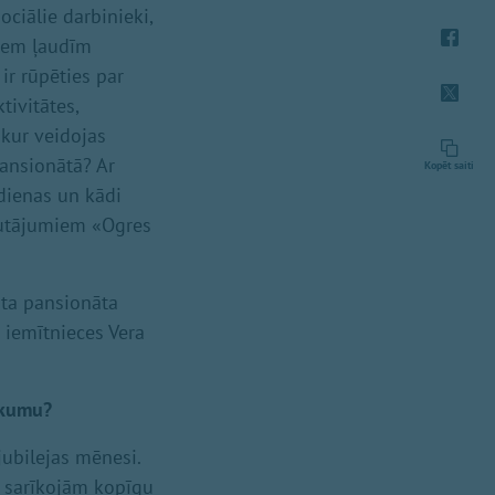
ciālie darbinieki,
ajiem ļaudīm
ir rūpēties par
tivitātes,
kur veidojas
pansionātā? Ar
Kopēt saiti
dienas un kādi
jautājumiem «Ogres
sta pansionāta
 iemītnieces Vera
ikumu?
jubilejas mēnesi.
 sarīkojām kopīgu