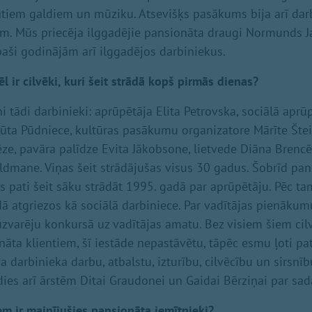
ātiem galdiem un mūziku. Atsevišķs pasākums bija arī da
iem. Mūs priecēja ilggadējie pansionāta draugi Normunds 
paši godinājām arī ilggadējos darbiniekus.
l ir cilvēki, kuri šeit strādā kopš pirmās dienas?
i tādi darbinieki: aprūpētāja Elita Petrovska, sociālā aprū
Rūta Pūdniece, kultūras pasākumu organizatore Mārīte Štei
ēze, pavāra palīdze Evita Jākobsone, lietvede Diāna Brenc
ldmane. Viņas šeit strādājušas visus 30 gadus. Šobrīd pan
es pati šeit sāku strādāt 1995. gadā par aprūpētāju. Pēc t
dā atgriezos kā sociālā darbiniece. Par vadītājas pienākum
uzvarēju konkursā uz vadītājas amatu. Bez visiem šiem cil
nāta klientiem, šī iestāde nepastāvētu, tāpēc esmu ļoti pa
a darbinieka darbu, atbalstu, izturību, cilvēcību un sirsnīb
ldies arī ārstēm Ditai Graudonei un Gaidai Bērziņai par sad
m ir mainījušies pansionāta iemītnieki?