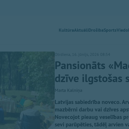
Kultūra
Aktuāli
Drošība
Sports
Viedok
Otrdiena, 16. jūnijs, 2026 08:54
Pansionāts «Mad
dzīve ilgstošas 
Marta Kalniņa
Latvijas sabiedrība noveco. Arv
mazbērni darbu vai dzīves apstā
Novecojot pieaug veselības pr
sevi parūpēties, tādēļ arvien 