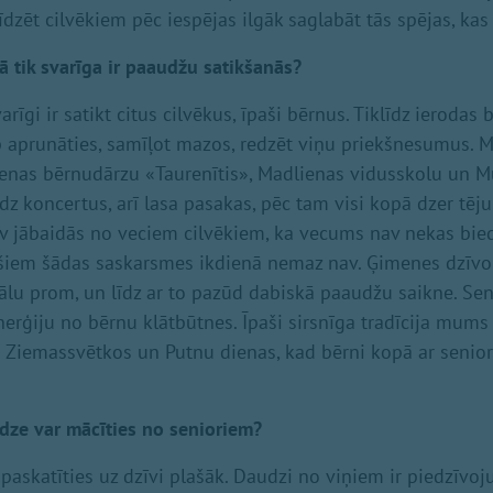
dzēt cilvēkiem pēc iespējas ilgāk saglabāt tās spējas, kas 
 tik svarīga ir paaudžu satikšanās?
rīgi ir satikt citus cilvēkus, īpaši bērnus. Tiklīdz ierodas 
ib aprunāties, samīļot mazos, redzēt viņu priekšnesumus. 
ienas bērnudārzu «Taurenītis», Madlienas vidusskolu un 
dz koncertus, arī lasa pasakas, pēc tam visi kopā dzer tēju
av jābaidās no veciem cilvēkiem, ka vecums nav nekas bi
šiem šādas saskarsmes ikdienā nemaz nav. Ģimenes dzīvo 
 tālu prom, un līdz ar to pazūd dabiskā paaudžu saikne. Sen
nerģiju no bērnu klātbūtnes. Īpaši sirsnīga tradīcija mums
 Ziemassvētkos un Putnu dienas, kad bērni kopā ar senio
dze var mācīties no senioriem?
paskatīties uz dzīvi plašāk. Daudzi no viņiem ir piedzīvoju