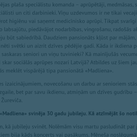
ējas plaša speciālistu komanda – aprūpētāji, medmāsas, so
ciālisti un citi darbinieki. Viņu uzdevumos ir ne tikai vec
ērot higiēnu vai saņemt medicīnisko aprūpi. Tikpat svarīgi 
 labsajūtu, piedāvājot nodarbības, vingrošanu, radošās ak
ju būt sabiedrībā. Daudziem pansionāts kļūst par mājām, 
inēti svētki un aizrit dzīves pēdējie gadi. Kāda ir ikdiena 
askaras seniori un viņu tuvinieki? Kā mainījušās vecum
d skar sociālās aprūpes nozari Latvijā? Atbildes uz šiem 
ās meklēt vispārējā tipa pansionātā «Madliena».
es izaicinājumiem, novecošanu un darbu ar senioriem stā
zgaile, bet par savu ikdienu, atmiņām un dzīves gudrību –
 Žureviča.
«Madliena» svinēja 30 gadu jubileju. Kā atzīmējāt šo not
, kā jubileju svinēt. Nolēmām visu martu pasludināt par 
ntiem bija kāds koncerts vai pasākums. Mēneša noslēgumā