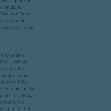
lvēkus, apmeklēt
 palīdzību.
elības problēmām,
ndzi pēc smagas
espējas nav, jo pēc
 Ar klientiem
tāju, sociālais
 organizators.
s vingrinājumus,
rupu nodarbības.
ilvēku funkcionālās
palīdz piecelties,
nizatore rīko
jas un rokdarbus.