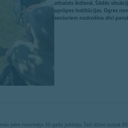
atbalsts ikdienā. Šādās situāci
aprūpes institūcijas. Ogres n
senioriem nodrošina divi pans
na» pērn nosvinēja 30 gadu jubileju. Šeit dzīvo turpat 80