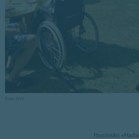
Foto: OVV
Pansionāts «Madlie