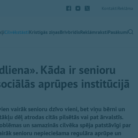
Kontakti
Reklāma
ļi
Cilvēkstāsti
Kristīgās ziņas
Brīvbrīdis
Reklāmraksti
Pasākumi
liena». Kāda ir senioru
sociālās aprūpes institūcijā
ien vairāk senioru dzīvo vieni, bet viņu bērni un
kļu dēļ atrodas citās pilsētās vai pat ārvalstīs.
oblēmas un samazinās cilvēka spēja patstāvīgi par
vairāk senioru nepieciešama regulāra aprūpe un