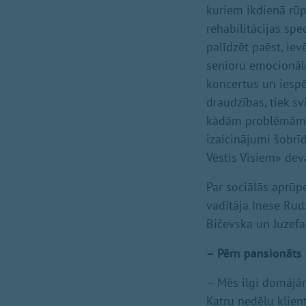
kuriem ikdienā rūp
rehabilitācijas spe
palīdzēt paēst, iev
senioru emocionālo
koncertus un iespē
draudzības, tiek sv
kādām problēmām s
izaicinājumi šobrī
Vēstis Visiem» dev
Par sociālās aprūp
vadītāja Inese Rud
Bičevska un Juzefa
– Pērn pansionāts 
– Mēs ilgi domājām
Katru nedēļu klie