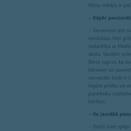
Mūsu mērķis ir palī
– Kāpēc pansionātā
– Senioriem ļoti sva
iemirdzas. Viņi gr
sadarbība ar Madl
skolu. Skolēni snie
Bērni saprot, ka n
bērniem un jaunie
vecvecāki bieži ir
iegūst prieku un e
piparkūku cepšana
būrīšus.
– Ko jaunākā paau
– Droši vien spēju 