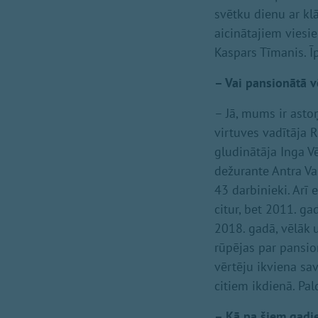
svētku dienu ar kl
aicinātajiem vies
Kaspars Tīmanis. Ī
– Vai pansionātā vē
– Jā, mums ir astoņ
virtuves vadītāja 
gludinātāja Inga V
dežurante Antra Va
43 darbinieki. Arī 
citur, bet 2011. ga
2018. gadā, vēlāk 
rūpējas par pansio
vērtēju ikviena sav
citiem ikdienā. Pa
– Kā pa šiem gadie