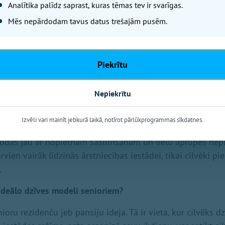
Analītika palīdz saprast, kuras tēmas tev ir svarīgas.
nsionātu ir garas?
Mēs nepārdodam tavus datus trešajām pusēm.
p 50 cilvēku, lai gan situācija nepārtraukti mainās. Pieprasī
brīvojas, klientiem aizejot mūžībā. Tomēr ir arī priecīgi stās
gas saslimšanas, kuri ierodas guloši vai ratiņkrēslā, pēc r
Piekrītu
 mājās paši savām kājām.
a pansionāts arvien vairāk kļūst līdzīgs ārstniecības iest
Nepiekrītu
Izvēli vari mainīt jebkurā laikā, notīrot pārlūkprogrammas sīkdatnes.
ien smagāk slimi. Ja agrāk cilvēki uz pansionātu devās vien
erodas jau ar nopietnām saslimšanām un lielu aprūpes nep
vien vairāk līdzinās ārstniecības iestādei, tikai cilvēki 
.
ideālo dzīves modeli senioriem?
ioru rezidenču jeb pansiju ideja. Tā ir vieta, kur cilvēks dz