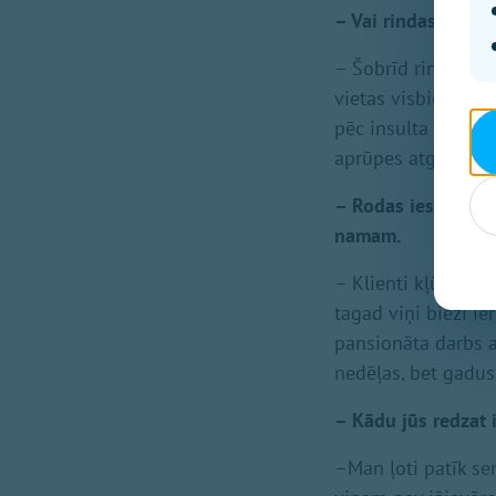
– Vai rindas uz pa
– Šobrīd rindā ir a
vietas visbiežāk at
pēc insulta vai sma
aprūpes atgriežas
– Rodas iespaids, k
namam.
– Klienti kļūst arv
tagad viņi bieži i
pansionāta darbs ar
nedēļas, bet gadus
– Kādu jūs redzat 
–Man ļoti patīk sen