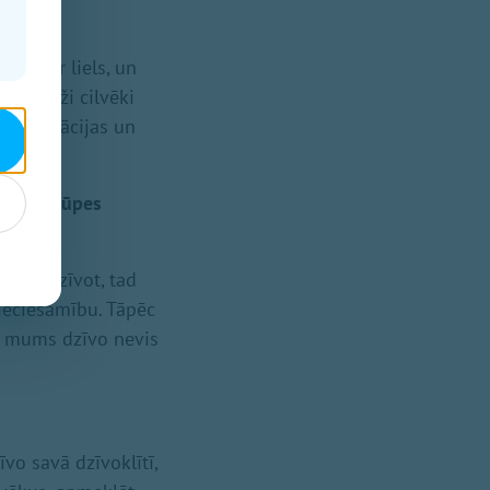
jums ir liels, un
ti – daži cilvēki
ehabilitācijas un
ādei, aprūpes
kārši dzīvot, tad
ieciešamību. Tāpēc
pie mums dzīvo nevis
īvo savā dzīvoklītī,