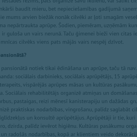
 iestādes režīms, pats organizē savu ikdienu, var satikt ci
nkārši baudīt mieru, bet nepieciešamības gadījumā saņemt
pie mums arvien biežāk nonāk cilvēki ar ļoti smagām ves
ma nepārtraukta aprūpe. Šodien, piemēram, uzņēmām ku
ir guloša un vairs nerunā. Taču ģimenei bieži vien citas i
imnīcas cilvēks viens pats mājās vairs nespēj dzīvot.
pansionātā?
pansionātā notiek tikai ēdināšana un aprūpe, taču tā nav.
nda: sociālais darbinieks, sociālais aprūpētājs, 15 aprūpē
goterapeits, vispārējās aprūpes māsas un kultūras pasākumu
a. Sociālais rehabilitētājs organizē atmiņas un domāšana
arbus, pastaigas, reizi mēnesī kanisterapiju un dažādas g
nizē praktiskas nodarbības, vingrošanu, palīdz saglabāt c
īglīdzekļus un konsultē aprūpētājus. Aprūpētāji ir tie, kuri 
ro, dzirda, palīdz ievērot higiēnu. Kultūras pasākumu orga
 un radošās nodarbības, kopā ar klientiem veido dekorāci