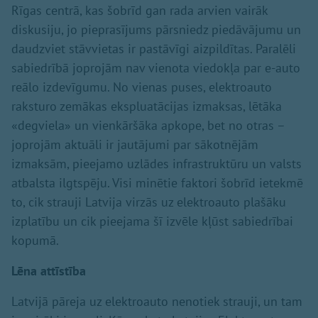
Rīgas centrā, kas šobrīd gan rada arvien vairāk
diskusiju, jo pieprasījums pārsniedz piedāvājumu un
daudzviet stāvvietas ir pastāvīgi aizpildītas. Paralēli
sabiedrībā joprojām nav vienota viedokļa par e-auto
reālo izdevīgumu. No vienas puses, elektroauto
raksturo zemākas ekspluatācijas izmaksas, lētāka
«degviela» un vienkāršāka apkope, bet no otras –
joprojām aktuāli ir jautājumi par sākotnējām
izmaksām, pieejamo uzlādes infrastruktūru un valsts
atbalsta ilgtspēju. Visi minētie faktori šobrīd ietekmē
to, cik strauji Latvija virzās uz elektroauto plašāku
izplatību un cik pieejama šī izvēle kļūst sabiedrībai
kopumā.
Lēna attīstība
Latvijā pāreja uz elektroauto nenotiek strauji, un tam