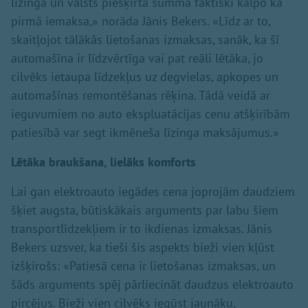
līzingā un valsts piešķirtā summa faktiski kalpo kā
pirmā iemaksa,» norāda Jānis Bekers. «Līdz ar to,
skaitļojot tālākās lietošanas izmaksas, sanāk, ka šī
automašīna ir līdzvērtīga vai pat reāli lētāka, jo
cilvēks ietaupa līdzekļus uz degvielas, apkopes un
automašīnas remontēšanas rēķina. Tādā veidā ar
ieguvumiem no auto ekspluatācijas cenu atšķirībām
patiesībā var segt ikmēneša līzinga maksājumus.»
Lētāka braukšana, lielāks komforts
Lai gan elektroauto iegādes cena joprojām daudziem
šķiet augsta, būtiskākais arguments par labu šiem
transportlīdzekļiem ir to ikdienas izmaksas. Jānis
Bekers uzsver, ka tieši šis aspekts bieži vien kļūst
izšķirošs: «Patiesā cena ir lietošanas izmaksas, un
šāds arguments spēj pārliecināt daudzus elektroauto
pircējus. Bieži vien cilvēks iegūst jaunāku,