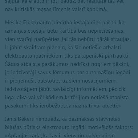
sajūta, ka e-auto ir ļoti daudz, bet realitātē tas vēl
nav kritiskās masas līmenis valstī kopumā.
Mēs kā Elektroauto biedrība iestājamies par to, ka
izmaiņas esošajā lietu kārtībā būs nepieciešamas,
vien svarīgi parūpēties, lai tās nebūtu pārāk straujas.
Ir jābūt skaidram plānam, kā šie netiešie atbalsti
elektroauto īpašniekiem tiks pakāpeniski pārtraukti.
Šādus atbalsta pasākumus nedrīkst nogriezt pēkšņi,
jo iedzīvotāji savus lēmumus par automašīnu iegādi
ir pieņēmuši, balstoties uz šiem nosacījumiem.
Iedzīvotājiem jābūt savlaicīgi informētiem, pēc cik
ilga laika vai vēl kādiem kritērijiem netiešā atbalsta
pasākumi tiks ierobežoti, samazināti vai atcelti.»
Jānis Bekers nenoliedz, ka bezmaksas stāvvietas
bijušas būtisks elektroauto iegādi motivējošs faktors:
«Aptaujas rāda, ka tas ir viens no galvenajiem