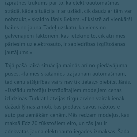
izpratnes trūkums par to, kā elektroautomašīnas
strādā, kāda situācija ir ar uzlādi, cik daudz ar tām var
nobraukt,» skaidro Jānis Bekers. «Eksistē arī vienkārši
bailes no jaunā. Tādēļ uzskatu, ka viens no
galvenajiem faktoriem, kas ietekmē to, cik ātri mēs
pāriesim uz elektroauto, ir sabiedrības izglītošanas
jautājums.»
Tajā pašā laikā situācija mainās arī no piedāvājuma
puses. «Ja mēs skatāmies uz jaunām automašīnām,
tad cenu atšķirības vairs nav tik lielas,» piebilst Jānis.
«Dažādu ražotāju izstrādātajiem modeļiem cenas
izlīdzinās. Turklāt Latvijas tirgū arvien vairāk ienāk
dažādi Ķīnas zīmoli, kas piedāvā savus ražotos e-
auto par zemākām cenām. Mēs redzam modeļus, kas
maksā līdz 20 tūkstošiem eiro, un tās jau ir
adekvātas jauna elektroauto iegādes izmaksas. Šādā