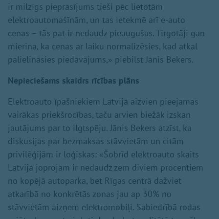
ir milzīgs pieprasījums tieši pēc lietotām
elektroautomašīnām, un tas ietekmē arī e-auto
cenas – tās pat ir nedaudz pieaugušas. Tirgotāji gan
mierina, ka cenas ar laiku normalizēsies, kad atkal
palielināsies piedāvājums,» piebilst Jānis Bekers.
Nepieciešams skaidrs rīcības plāns
Elektroauto īpašniekiem Latvijā aizvien pieejamas
vairākas priekšrocības, taču arvien biežāk izskan
jautājums par to ilgtspēju. Jānis Bekers atzīst, ka
diskusijas par bezmaksas stāvvietām un citām
privilēģijām ir loģiskas: «Šobrīd elektroauto skaits
Latvijā joprojām ir nedaudz zem diviem procentiem
no kopējā autoparka, bet Rīgas centrā dažviet
atkarībā no konkrētās zonas jau ap 30% no
stāvvietām aizņem elektromobiļi. Sabiedrībā rodas