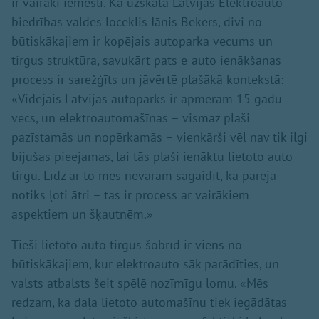
ir vairāki iemesli. Kā uzskata Latvijas Elektroauto
biedrības valdes loceklis Jānis Bekers, divi no
būtiskākajiem ir kopējais autoparka vecums un
tirgus struktūra, savukārt pats e-auto ienākšanas
process ir sarežģīts un jāvērtē plašākā kontekstā:
«Vidējais Latvijas autoparks ir apmēram 15 gadu
vecs, un elektroautomašīnas – vismaz plaši
pazīstamās un nopērkamās – vienkārši vēl nav tik ilgi
bijušas pieejamas, lai tās plaši ienāktu lietoto auto
tirgū. Līdz ar to mēs nevaram sagaidīt, ka pāreja
notiks ļoti ātri – tas ir process ar vairākiem
aspektiem un šķautnēm.»
Tieši lietoto auto tirgus šobrīd ir viens no
būtiskākajiem, kur elektroauto sāk parādīties, un
valsts atbalsts šeit spēlē nozīmīgu lomu. «Mēs
redzam, ka daļa lietoto automašīnu tiek iegādātas