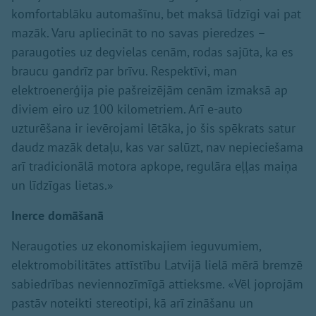
komfortablāku automašīnu, bet maksā līdzīgi vai pat
mazāk. Varu apliecināt to no savas pieredzes –
paraugoties uz degvielas cenām, rodas sajūta, ka es
braucu gandrīz par brīvu. Respektīvi, man
elektroenerģija pie pašreizējām cenām izmaksā ap
diviem eiro uz 100 kilometriem. Arī e-auto
uzturēšana ir ievērojami lētāka, jo šis spēkrats satur
daudz mazāk detaļu, kas var salūzt, nav nepieciešama
arī tradicionālā motora apkope, regulāra eļļas maiņa
un līdzīgas lietas.»
Inerce domāšanā
Neraugoties uz ekonomiskajiem ieguvumiem,
elektromobilitātes attīstību Latvijā lielā mērā bremzē
sabiedrības neviennozīmīgā attieksme. «Vēl joprojām
pastāv noteikti stereotipi, kā arī zināšanu un