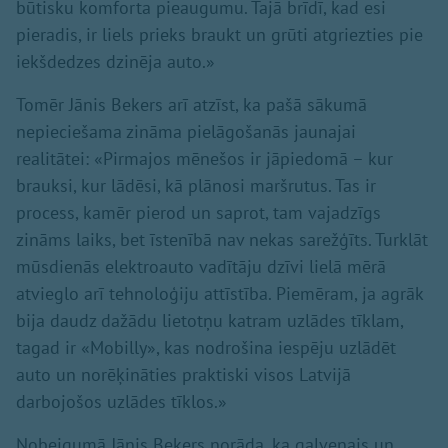
būtisku komforta pieaugumu. Tajā brīdī, kad esi
pieradis, ir liels prieks braukt un grūti atgriezties pie
iekšdedzes dzinēja auto.»
Tomēr Jānis Bekers arī atzīst, ka pašā sākumā
nepieciešama zināma pielāgošanās jaunajai
realitātei: «Pirmajos mēnešos ir jāpiedomā – kur
brauksi, kur lādēsi, kā plānosi maršrutus. Tas ir
process, kamēr pierod un saprot, tam vajadzīgs
zināms laiks, bet īstenībā nav nekas sarežģīts. Turklāt
mūsdienās elektroauto vadītāju dzīvi lielā mērā
atvieglo arī tehnoloģiju attīstība. Piemēram, ja agrāk
bija daudz dažādu lietotņu katram uzlādes tīklam,
tagad ir «Mobilly», kas nodrošina iespēju uzlādēt
auto un norēķināties praktiski visos Latvijā
darbojošos uzlādes tīklos.»
Nobeigumā Jānis Bekers norāda, ka galvenais un