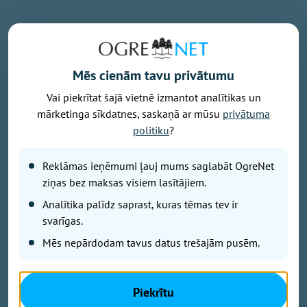
Sestdiena, 8. augusts, 2026 11:41
Kā iedzīvotāji vērtē gadījumus,
Mēs cienām tavu privātumu
kad policisti ir pārkāpuši likumu?
Vai piekrītat šajā vietnē izmantot analītikas un
Liene Ozola
mārketinga sīkdatnes, saskaņā ar mūsu
privātuma
politiku
?
Reklāmas ieņēmumi ļauj mums saglabāt OgreNet
ziņas bez maksas visiem lasītājiem.
Analītika palīdz saprast, kuras tēmas tev ir
svarīgas.
Mēs nepārdodam tavus datus trešajām pusēm.
Piekrītu