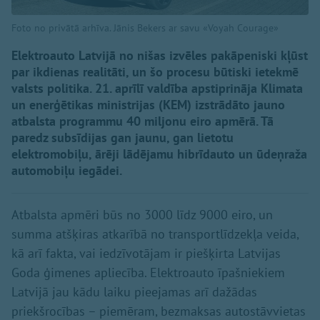
Foto no privātā arhīva. Jānis Bekers ar savu «Voyah Courage»
Elektroauto Latvijā no nišas izvēles pakāpeniski kļūst
par ikdienas realitāti, un šo procesu būtiski ietekmē
valsts politika. 21. aprīlī valdība apstiprināja Klimata
un enerģētikas ministrijas (KEM) izstrādāto jauno
atbalsta programmu 40 miljonu eiro apmērā. Tā
paredz subsīdijas gan jaunu, gan lietotu
elektromobiļu, ārēji lādējamu hibrīdauto un ūdeņraža
automobiļu iegādei.
Atbalsta apmēri būs no 3000 līdz 9000 eiro, un
summa atšķiras atkarībā no transportlīdzekļa veida,
kā arī fakta, vai iedzīvotājam ir piešķirta Latvijas
Goda ģimenes apliecība. Elektroauto īpašniekiem
Latvijā jau kādu laiku pieejamas arī dažādas
priekšrocības – piemēram, bezmaksas autostāvvietas