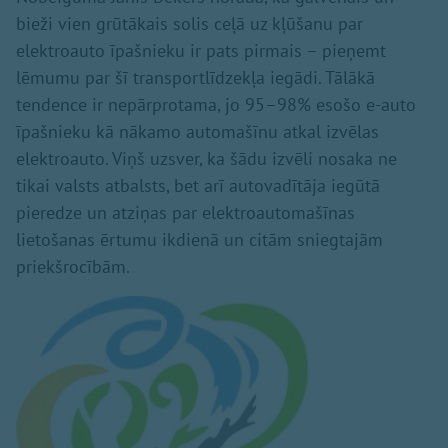
bieži vien grūtākais solis ceļā uz kļūšanu par
elektroauto īpašnieku ir pats pirmais – pieņemt
lēmumu par šī transportlīdzekļa iegādi. Tālākā
tendence ir nepārprotama, jo 95–98% esošo e-auto
īpašnieku kā nākamo automašīnu atkal izvēlas
elektroauto. Viņš uzsver, ka šādu izvēli nosaka ne
tikai valsts atbalsts, bet arī autovadītāja iegūtā
pieredze un atziņas par elektroautomašīnas
lietošanas ērtumu ikdienā un citām sniegtajām
priekšrocībām.