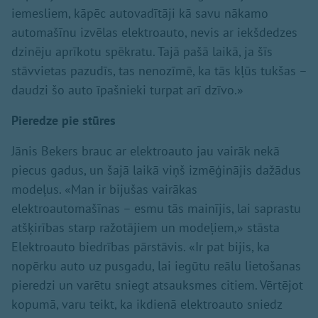
iemesliem, kāpēc autovadītāji kā savu nākamo
automašīnu izvēlas elektroauto, nevis ar iekšdedzes
dzinēju aprīkotu spēkratu. Tajā pašā laikā, ja šīs
stāvvietas pazudīs, tas nenozīmē, ka tās kļūs tukšas –
daudzi šo auto īpašnieki turpat arī dzīvo.»
Pieredze pie stūres
Jānis Bekers brauc ar elektroauto jau vairāk nekā
piecus gadus, un šajā laikā viņš izmēģinājis dažādus
modeļus. «Man ir bijušas vairākas
elektroautomašīnas – esmu tās mainījis, lai saprastu
atšķirības starp ražotājiem un modeļiem,» stāsta
Elektroauto biedrības pārstāvis. «Ir pat bijis, ka
nopērku auto uz pusgadu, lai iegūtu reālu lietošanas
pieredzi un varētu sniegt atsauksmes citiem. Vērtējot
kopumā, varu teikt, ka ikdienā elektroauto sniedz