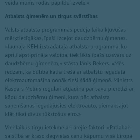
veidā mums rodas papildu izvēle.»
Atbalsts ģimenēm un tirgus svārstības
Valsts atbalsta programmas pēdējā laikā kļuvušas
mērķtiecīgākas, īpaši izceļot daudzbērnu ģimenes.
«Jaunajā KEM izstrādātajā atbalsta programmā, ko
aprīlī apstiprināja valdība, tiek likts īpašs uzsvars uz
daudzbērnu ģimenēm,» stāsta Jānis Bekers. «Mēs
redzam, ka būtībā katra trešā ar atbalstu iegādātā
elektroautomašīna nonāk tieši šādā ģimenē. Ministrs
Kaspars Melnis regulāri atgādina par savu pieredzi ar
kādu daudzbērnu ģimeni, kura pēc atbalsta
saņemšanas iegādājusies elektroauto, piemaksājot
klāt tikai divus tūkstošus eiro.»
Vienlaikus tirgu ietekmē arī ārējie faktori. «Patlaban
saistībā ar kraso degvielas cenu kāpumu visā Eiropā