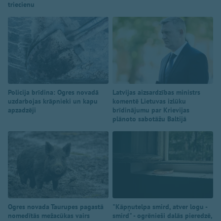
triecienu
Policija brīdina: Ogres novadā
Latvijas aizsardzības ministrs
uzdarbojas krāpnieki un kapu
komentē Lietuvas izlūku
apzadzēji
brīdinājumu par Krievijas
plānoto sabotāžu Baltijā
Ogres novada Taurupes pagastā
"Kāpņutelpa smird, atver logu -
nomedītās mežacūkas vairs
smird" - ogrēnieši dalās pieredzē,