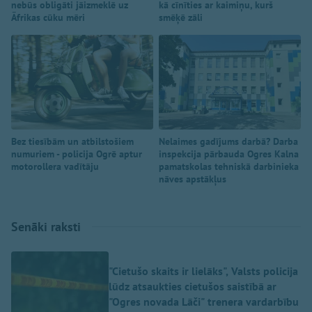
nebūs obligāti jāizmeklē uz
kā cīnīties ar kaimiņu, kurš
Āfrikas cūku mēri
smēķē zāli
Bez tiesībām un atbilstošiem
Nelaimes gadījums darbā? Darba
numuriem - policija Ogrē aptur
inspekcija pārbauda Ogres Kalna
motorollera vadītāju
pamatskolas tehniskā darbinieka
nāves apstākļus
Senāki raksti
"Cietušo skaits ir lielāks", Valsts policija
lūdz atsaukties cietušos saistībā ar
"Ogres novada Lāči" trenera vardarbību