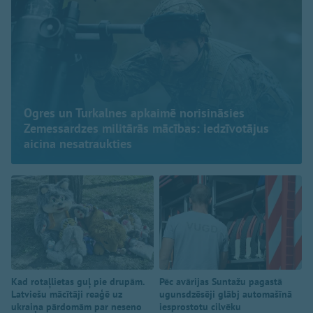
Ogres un Turkalnes apkaimē norisināsies
Zemessardzes militārās mācības: iedzīvotājus
aicina nesatraukties
Kad rotaļlietas guļ pie drupām.
Pēc avārijas Suntažu pagastā
Latviešu mācītāji reaģē uz
ugunsdzēsēji glābj automašīnā
ukraiņa pārdomām par neseno
iesprostotu cilvēku