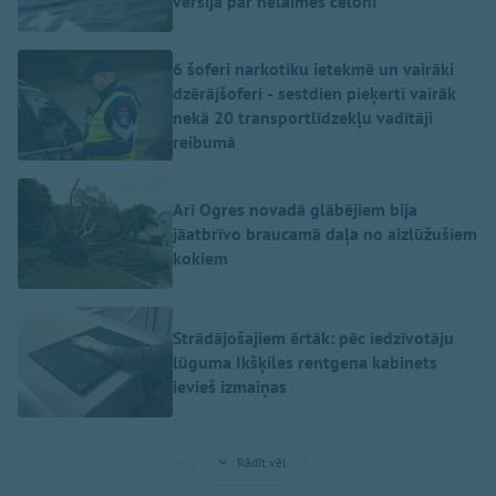
versija par nelaimes cēloni
6 šoferi narkotiku ietekmē un vairāki
dzērājšoferi - sestdien pieķerti vairāk
nekā 20 transportlīdzekļu vadītāji
reibumā
Arī Ogres novadā glābējiem bija
jāatbrīvo braucamā daļa no aizlūžušiem
kokiem
Strādājošajiem ērtāk: pēc iedzīvotāju
lūguma Ikšķiles rentgena kabinets
ievieš izmaiņas
Rādīt vēl