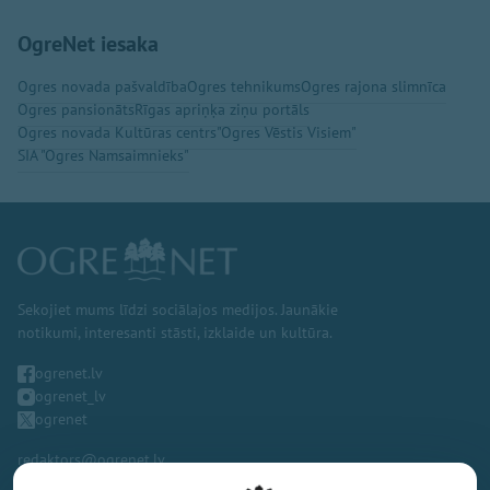
OgreNet iesaka
Ogres novada pašvaldība
Ogres tehnikums
Ogres rajona slimnīca
Ogres pansionāts
Rīgas apriņķa ziņu portāls
Ogres novada Kultūras centrs
"Ogres Vēstis Visiem"
SIA "Ogres Namsaimnieks"
Sekojiet mums līdzi sociālajos medijos. Jaunākie
notikumi, interesanti stāsti, izklaide un kultūra.
ogrenet.lv
ogrenet_lv
ogrenet
redaktors@ogrenet.lv