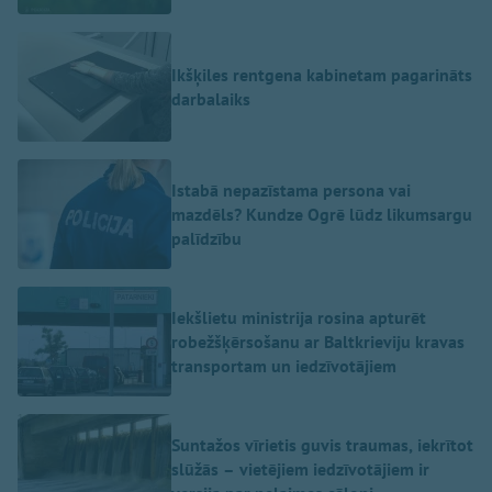
Ikšķiles rentgena kabinetam pagarināts
darbalaiks
Istabā nepazīstama persona vai
mazdēls? Kundze Ogrē lūdz likumsargu
palīdzību
Iekšlietu ministrija rosina apturēt
robežšķērsošanu ar Baltkrieviju kravas
transportam un iedzīvotājiem
Suntažos vīrietis guvis traumas, iekrītot
slūžās – vietējiem iedzīvotājiem ir