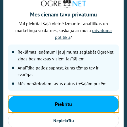
Mēs cienām tavu privātumu
Vai piekrītat šajā vietnē izmantot analītikas un
Vēlaties izteikt savu viedokli par portālu? Pamanījāt kļūdu? Ir
mārketinga sīkdatnes, saskaņā ar mūsu
privātuma
problēma, ko vēlaties apspriest publiski? Vēlaties iesūtīt rakstu par
politiku
?
Jums aktuālu tēmu? Varbūt Jums vajadzīgs padoms? Rakstiet uz
info@ogrenet.lv
. Centīsimies palīdzēt!
Reklāmas ieņēmumi ļauj mums saglabāt OgreNet
Izdevējs: SIA "Ogres Balss".
ziņas bez maksas visiem lasītājiem.
Reģ. nr.: 40103433357.
Analītika palīdz saprast, kuras tēmas tev ir
Juridiskā adrese: Lāčplēša iela 24
svarīgas.
Mēs nepārdodam tavus datus trešajām pusēm.
Ētikas kodeks
Lietošanas noteikumi
Autortiesības
Piekrītu
Kontakti
Reklāma
Nepiekrītu