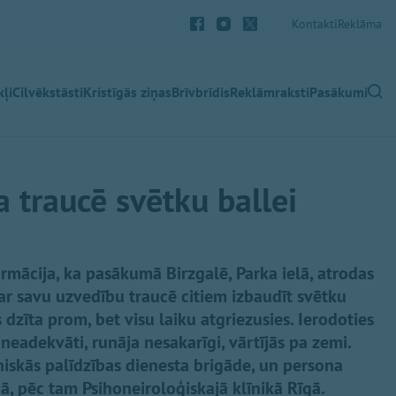
Kontakti
Reklāma
ļi
Cilvēkstāsti
Kristīgās ziņas
Brīvbrīdis
Reklāmraksti
Pasākumi
 traucē svētku ballei
ormācija, ka pasākumā Birzgalē, Parka ielā, atrodas
r savu uzvedību traucē citiem izbaudīt svētku
s dzīta prom, bet visu laiku atgriezusies. Ierodoties
 neadekvāti, runāja nesakarīgi, vārtījās pa zemi.
iskās palīdzības dienesta brigāde, un persona
, pēc tam Psihoneiroloģiskajā klīnikā Rīgā.