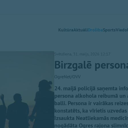
Kultūra
Aktuāli
Drošība
Sports
Viedok
Svētdiena, 31. maijs, 2026 12:17
Birzgalē persona
OgreNet/OVV
24. maijā policijā saņemta inf
persona alkohola reibumā un a
balli. Persona ir vairākas reize
konstatēts, ka vīrietis uzvedas
Izsaukta Neatliekamās medicīn
nogādāta Ogres rajona slimnīcā