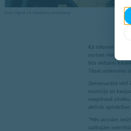
Foto: Ogres 54. bataljona zemessargi
Kā informē Ogres 5
norises vietās un 
būs redzami karavī
Tāpat uzdevumu izpi
Zemessardze vērš 
munīcija un kaujas i
neapdraud cilvēku 
aktīvās apmācības i
"Mēs aicinām iedzīv
radītajām neērtībā