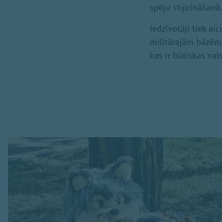
spēju stiprināšanā,
Iedzīvotāji tiek ai
militārajām bāzēm, 
kas ir būtiskas val