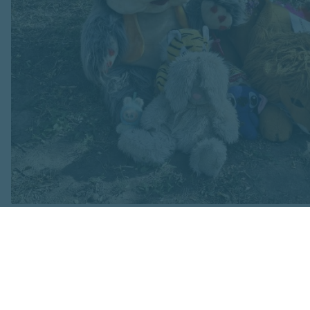
Attēls no Yuriy Yurchyk personīgā arhīva
Pie traģiskā notik