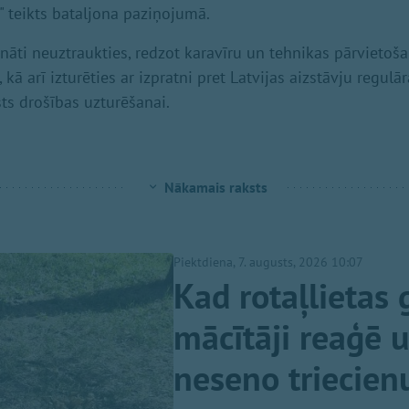
" teikts bataljona paziņojumā.
cināti neuztraukties, redzot karavīru un tehnikas pārvietoš
kā arī izturēties ar izpratni pret Latvijas aizstāvju regu
sts drošības uzturēšanai.
Nākamais raksts
Piektdiena, 7. augusts, 2026 10:07
Kad rotaļlietas 
mācītāji reaģē 
neseno triecien