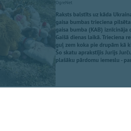
OgreNet
Raksts balstīts uz kāda Ukraina
gaisa bumbas trieciena pilsēt
gaisa bumba (KAB) iznīcināja 
Gaišā dienas laikā. Trieciena r
guļ zem koka pie drupām kā klu
Šo skatu aprakstījis Jurijs Jur
plašāku pārdomu iemeslu - par
uma ieraksta
Facebook,
baptistu mācītājs Edgars Mažis, pi