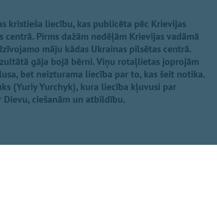
s kristieša liecību, kas publicēta pēc Krievijas
as centrā. Pirms dažām nedēļām Krievijas vadāmā
dzīvojamo māju kādas Ukrainas pilsētas centrā.
ezultātā gāja bojā bērni. Viņu rotaļlietas joprojām
sa, bet neizturama liecība par to, kas šeit notika.
čuks (Yuriy Yurchyk), kura liecība kļuvusi par
 Dievu, ciešanām un atbildību.
Dalīties
eminot upurus