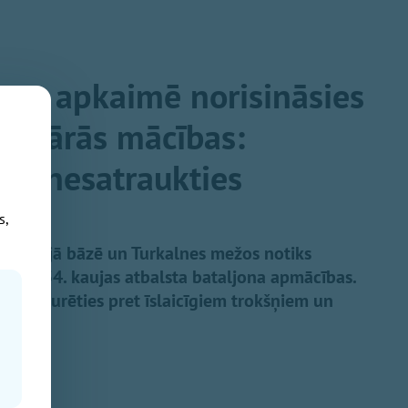
nes apkaimē norisināsies
litārās mācības:
ina nesatraukties
s,
ilitārajā bāzē un Turkalnes mežos notiks
ādes 54. kaujas atbalsta bataljona apmācības.
ratni izturēties pret īslaicīgiem trokšņiem un