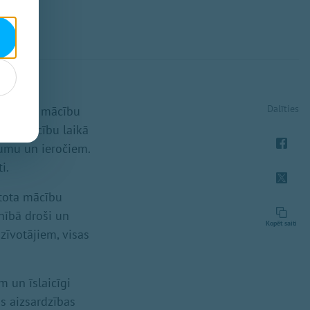
Dalīties
u garumā mācību
e. Apmācību laikā
jumu un ieročiem.
i.
ntota mācību
lnībā droši un
Kopēt saiti
zīvotājiem, visas
m un īslaicīgi
as aizsardzības