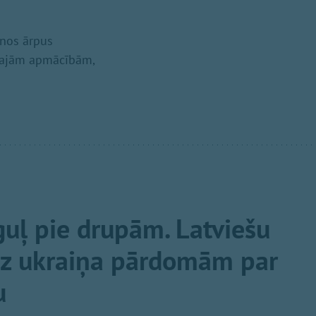
anos ārpus
lārajām apmācībām,
guļ pie drupām. Latviešu
uz ukraiņa pārdomām par
u