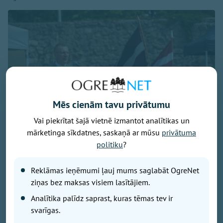
Mēs cienām tavu privātumu
Vai piekrītat šajā vietnē izmantot analītikas un
mārketinga sīkdatnes, saskaņā ar mūsu
privātuma
Valsts prezidents Edagrs Rinkēvičs, foto - president.lv
politiku
?
"Paldies ikvienam, kurš turpina stāstīt savus stāstus
par piedzīvoto Sibīrijas lēģeros. Jo tas ir svarīgi
Reklāmas ieņēmumi ļauj mums saglabāt OgreNet
mums visiem, bet jo īpaši Latvijas jaunajai paaudzei,"
ziņas bez maksas visiem lasītājiem.
uzsvēra prezidents Edgars Rinkēvičs savā vēstījumā
Analītika palīdz saprast, kuras tēmas tev ir
27. Latvijas politiski represēto personu salidojuma
svarīgas.
dalībniekiem Ikšķilē. Prezidents norādījis, ka atmiņas