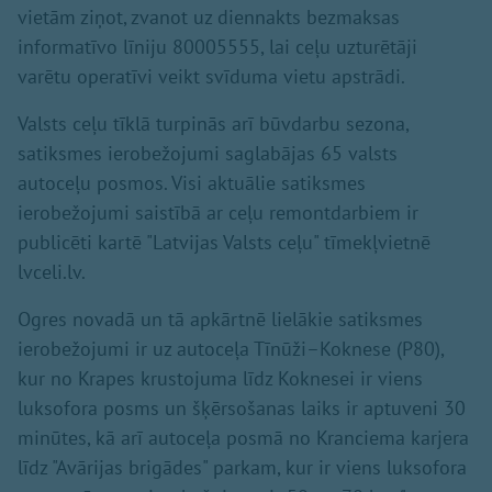
vietām ziņot, zvanot uz diennakts bezmaksas
informatīvo līniju 80005555, lai ceļu uzturētāji
varētu operatīvi veikt svīduma vietu apstrādi.
Valsts ceļu tīklā turpinās arī būvdarbu sezona,
satiksmes ierobežojumi saglabājas 65 valsts
autoceļu posmos. Visi aktuālie satiksmes
ierobežojumi saistībā ar ceļu remontdarbiem ir
publicēti kartē "Latvijas Valsts ceļu" tīmekļvietnē
lvceli.lv.
Ogres novadā un tā apkārtnē lielākie satiksmes
ierobežojumi ir uz autoceļa Tīnūži–Koknese (P80),
kur no Krapes krustojuma līdz Koknesei ir viens
luksofora posms un šķērsošanas laiks ir aptuveni 30
minūtes, kā arī autoceļa posmā no Kranciema karjera
līdz "Avārijas brigādes" parkam, kur ir viens luksofora