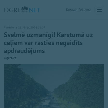
Kontakti
Reklāma
Piektdiena, 26. jūnijs, 2026 11:17
Svelmē uzmanīgi! Karstumā uz
ceļiem var rasties negaidīts
apdraudējums
OgreNet