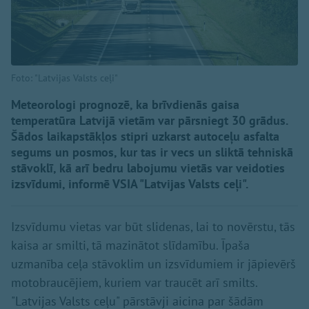
Foto: "Latvijas Valsts ceļi"
Meteorologi prognozē, ka brīvdienās gaisa
temperatūra Latvijā vietām var pārsniegt 30 grādus.
Šādos laikapstākļos stipri uzkarst autoceļu asfalta
segums un posmos, kur tas ir vecs un sliktā tehniskā
stāvoklī, kā arī bedru labojumu vietās var veidoties
izsvīdumi, informē VSIA "Latvijas Valsts ceļi".
Izsvīdumu vietas var būt slidenas, lai to novērstu, tās
kaisa ar smilti, tā mazinātot slīdamību. Īpaša
uzmanība ceļa stāvoklim un izsvīdumiem ir jāpievērš
motobraucējiem, kuriem var traucēt arī smilts.
"Latvijas Valsts ceļu" pārstāvji aicina par šādām