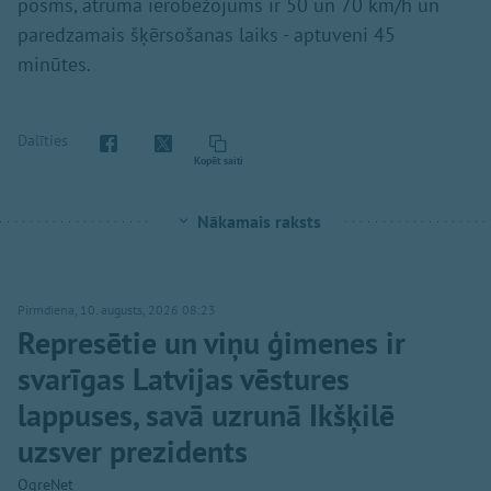
posms, ātruma ierobežojums ir 50 un 70 km/h un
paredzamais šķērsošanas laiks - aptuveni 45
minūtes.
Dalīties
Kopēt saiti
Nākamais raksts
Pirmdiena, 10. augusts, 2026 08:23
Represētie un viņu ģimenes ir
svarīgas Latvijas vēstures
lappuses, savā uzrunā Ikšķilē
uzsver prezidents
OgreNet