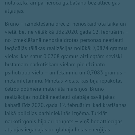
nolūkā, kā arī par ieroča glabāšanu bez attiecīgas
atļaujas.
Bruno – izmeklēšanā precīzi nenoskaidrotā laikā un
vietā, bet ne vēlāk kā līdz 2020. gada 12. februārim –
no izmeklēšanā nenoskaidrotas personas neatļauti
iegādājās tālākas realizācijas nolūkā: 7,0824 gramus
vielas, kas satur 0,0708 gramus aizliegtām sevišķi
bīstamām narkotiskām vielām pielīdzināto
psihotropo vielu – amfetamīnu un 0,7083 gramus –
metamfetamīnu. Minētās vielas, kas bija iepakotas
četros polimēra materiāla maisiņos, Bruno
realizācijas nolūkā neatļauti glabāja savā jakas
kabatā līdz 2020. gada 12. februārim, kad kratīšanas
laikā policijas darbinieki tās izņēma. Turklāt
narkotirgonis bija arī bruņots – viņš bez attiecīgas
atļaujas iegādājās un glabāja lielas enerģijas