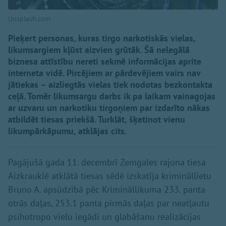
Unsplash.com
Pieķert personas, kuras tirgo narkotiskās vielas,
likumsargiem kļūst aizvien grūtāk. Šā nelegālā
biznesa attīstību nereti sekmē informācijas aprite
interneta vidē. Pircējiem ar pārdevējiem vairs nav
jātiekas – aizliegtās vielas tiek nodotas bezkontakta
ceļā. Tomēr likumsargu darbs ik pa laikam vainagojas
ar uzvaru un narkotiku tirgoņiem par izdarīto nākas
atbildēt tiesas priekšā. Turklāt, šķetinot vienu
likumpārkāpumu, atklājas cits.
Pagājušā gada 11. decembrī Zemgales rajona tiesa
Aizkrauklē atklātā tiesas sēdē izskatīja krimināllietu
Bruno A. apsūdzībā pēc Krimināllikuma 233. panta
otrās daļas, 253.1 panta pirmās daļas par neatļautu
psihotropo vielu iegādi un glabāšanu realizācijas