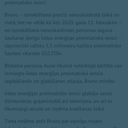
pneimatisko ieroci.
Bruno – izmeklēšanā precīzi nenoskaidrotā laikā un
vietā, bet ne vēlāk kā līdz 2020. gada 12. februārim –
no izmeklēšanā nenoskaidrotas personas ieguva
šaušanai derīgu lielas enerģijas pneimatisko ieroci –
rūpnieciski ražotu 5,5 milimetru kalibra pneimatisko
šauteni «Kandar GS1250».
Būdama persona, kurai likumā noteiktajā kārtībā nav
izsniegta lielas enerģijas pneimatiskā ieroča
iegādāšanās un glabāšanas atļauja, Bruno minēto
lielas enerģijas pneimatisko ieroci glabāja savas
dzīvesvietas guļamistabā aiz televizora, un arī to
likumsargi atrada un izņēma kratīšanas laikā.
Tiesa nolēma atzīt Bruno par vainīgu viņam