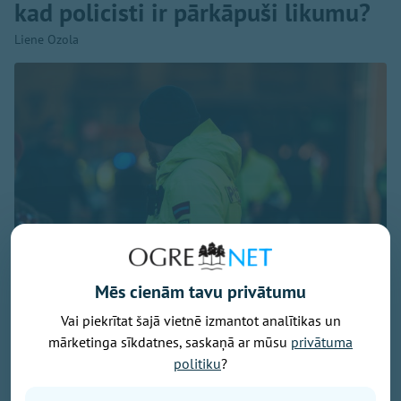
kad policisti ir pārkāpuši likumu?
Liene Ozola
Mēs cienām tavu privātumu
Vai piekrītat šajā vietnē izmantot analītikas un
Foto: Valsts policija / Liene Ozola
mārketinga sīkdatnes, saskaņā ar mūsu
privātuma
Šogad Valsts policijā (VP) fiksēti pieci
politiku
?
disciplinārpārkāpumi alkohola reibumā. Divi