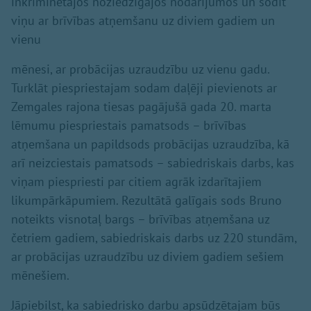
inkriminētajos noziedzīgajos nodarījumos un sodīt
viņu ar brīvības atņemšanu uz diviem gadiem un
vienu
mēnesi, ar probācijas uzraudzību uz vienu gadu.
Turklāt piespriestajam sodam daļēji pievienots ar
Zemgales rajona tiesas pagājušā gada 20. marta
lēmumu piespriestais pamatsods – brīvības
atņemšana un papildsods probācijas uzraudzība, kā
arī neizciestais pamatsods – sabiedriskais darbs, kas
viņam piespriesti par citiem agrāk izdarītajiem
likumpārkāpumiem. Rezultātā galīgais sods Bruno
noteikts visnotaļ bargs – brīvības atņemšana uz
četriem gadiem, sabiedriskais darbs uz 220 stundām,
ar probācijas uzraudzību uz diviem gadiem sešiem
mēnešiem.
Jāpiebilst, ka sabiedrisko darbu apsūdzētajam būs