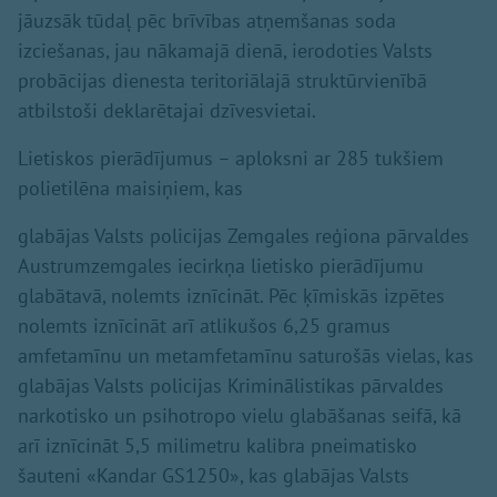
jāuzsāk tūdaļ pēc brīvības atņemšanas soda
izciešanas, jau nākamajā dienā, ierodoties Valsts
probācijas dienesta teritoriālajā struktūrvienībā
atbilstoši deklarētajai dzīvesvietai.
Lietiskos pierādījumus – aploksni ar 285 tukšiem
polietilēna maisiņiem, kas
glabājas Valsts policijas Zemgales reģiona pārvaldes
Austrumzemgales iecirkņa lietisko pierādījumu
glabātavā, nolemts iznīcināt. Pēc ķīmiskās izpētes
nolemts iznīcināt arī atlikušos 6,25 gramus
amfetamīnu un metamfetamīnu saturošās vielas, kas
glabājas Valsts policijas Kriminālistikas pārvaldes
narkotisko un psihotropo vielu glabāšanas seifā, kā
arī iznīcināt 5,5 milimetru kalibra pneimatisko
šauteni «Kandar GS1250», kas glabājas Valsts