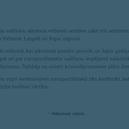
kļa vadīšanu alkohola reibumā sestdien sākti trīs adminis
m Vidzemē, Latgalē un Rīgas reģionā.
juši reibumā, kas pārsniedz pusotru promili, un šajos gadīj
āpat arī par transportlīdzekļa vadīšanu iespējamā narkotis
ālprocess. Trešdaļa no visiem kriminālprocesiem sākta Ze
 stipri iereibušajiem transportlīdzekļi tiks konfiscēti, be
dzīta mašīnas vērtība.
Nākamais raksts