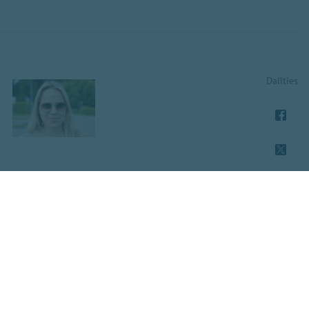
Dalīties
Kopēt saiti