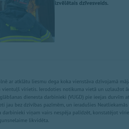
izvēlētais dzīvesveids.
alnē ar atklātu liesmu dega koka vienstāva dzīvojamā mā
a vientuļš vīrietis. Ierodoties notikuma vietā un uzlaužot ār
lābšanas dienesta darbinieki (VUGD) pie ieejas durvīm a
eti jau bez dzīvības pazīmēm, un ieradušies Neatliekamās
 darbinieki viņam vairs nespēja palīdzēt, konstatējot vīrie
gunsnelaime likvidēta.