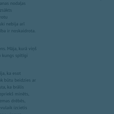
šanas nodaļas
uzsākts
rotu
ki nebija arī
ība ir noskaidrota.
ens. Māja, kurā viņš
u kungs spītīgi
ja, ka esot
āk būtu beidzies ar
ta, ka brālis
iepriekš minēts,
ziemas drēbēs,
vulaik izcietis