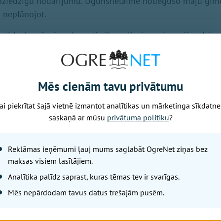
oziedzīgu nodarījumu. Ugunsnelaimē nodegušo māju ģim
 neplānojot.
rāda, ka pērnā gada statistika apliecina – joprojām dzīv
, jo tiek pārkāptas elementāras ugunsdrošības prasības. Kā
skajā gadījumā. Visbiežāk pieļautās kļūdas ir nepareiza apk
tu apkures ierīču izmantošana, bojāta elektroinstalācija, n
Mēs cienām tavu privātumu
šmetu novietošana pie krāsnīm, nemaz nerunājot par citu 
ību neievērošanu. Pat, ja apkārt valda postaža, iespējams,
ai piekrītat šajā vietnē izmantot analītikas un mārketinga sīkdatne
u detektors, kas darbojas ar bateriju, pat bez elektrības 
saskaņā ar mūsu
privātuma politiku
?
 gada ir obligāta prasība katrā miteklī, iespējams, cilvēka
Reklāmas ieņēmumi ļauj mums saglabāt OgreNet ziņas bez
maksas visiem lasītājiem.
Analītika palīdz saprast, kuras tēmas tev ir svarīgas.
Nākamais raksts
Mēs nepārdodam tavus datus trešajām pusēm.