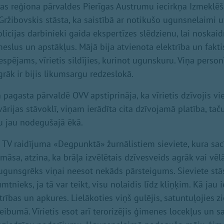
īgas reģiona pārvaldes Pierīgas Austrumu iecirkņa Izmeklē
 Gržibovskis stāsta, ka saistībā ar notikušo ugunsnelaimi 
licijas darbinieki gaida ekspertīzes slēdzienu, lai noskaid
slus un apstākļus. Mājā bija atvienota elektrība un faktis
spējams, vīrietis sildījies, kurinot ugunskuru. Viņa person
grāk ir bijis likumsargu redzeslokā.
n pagasta pārvaldē OVV apstiprināja, ka vīrietis dzīvojis vi
avārijas stāvoklī, viņam ierādīta cita dzīvojamā platība, tač
nu jau nodegušajā ēkā.
 TV raidījuma «Degpunktā» žurnālistiem sieviete, kura sacī
māsa, atzina, ka brāļa izvēlētais dzīvesveids agrāk vai vēl
ugunsgrēks viņai neesot nekāds pārsteigums. Sieviete stās
mtnieks, ja tā var teikt, visu nolaidis līdz kliņķim. Kā jau 
trības un apkures. Lielākoties viņš gulējis, satuntuļojies 
bumā. Vīrietis esot arī terorizējis ģimenes locekļus un sa