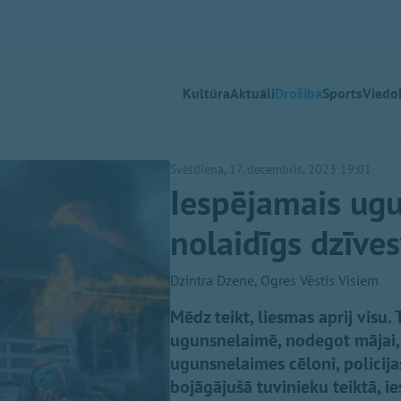
Kultūra
Aktuāli
Drošība
Sports
Viedok
Svētdiena, 17. decembris, 2023 19:01
Iespējamais ug
nolaidīgs dzīve
Dzintra Dzene, Ogres Vēstis Visiem
Mēdz teikt, liesmas aprij visu.
ugunsnelaimē, nodegot mājai, d
ugunsnelaimes cēloni, policijas
bojāgājušā tuvinieku teiktā, 