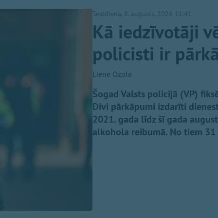
Sestdiena, 8. augusts, 2026 11:41
Kā iedzīvotāji v
policisti ir pār
Liene Ozola
Šogad Valsts policijā (VP) fik
Divi pārkāpumi izdarīti dienest
2021. gada līdz šī gada august
alkohola reibumā. No tiem 31 