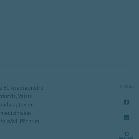
Dalīties
ja 80 kvadrātmetru
durvis, Valsts
trada aptuveni
 medicīniskās
ša nāvi. Pēc trim
Kopēt saiti