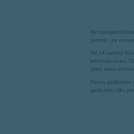
Par transportlīdze
procesi - pa viena
Vēl 14 vadītāji bi
kriminālprocesi. T
sākts viens krimin
Piecos gadījumos no
gadījumos tiks pie