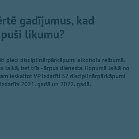
ērtē gadījumus, kad
kāpuši likumu?
sēti pieci disciplinārpārkāpumi alkohola reibumā.
a laikā, bet trīs - ārpus dienesta. Kopumā laikā no
am ieskaitot VP izdarīti 57 disciplinārpārkāpumi
izdarīts 2021. gadā un 2022. gadā.