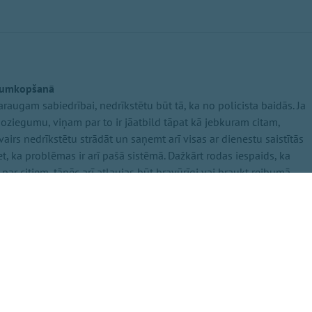
stumkopšanā
araugam sabiedrībai, nedrīkstētu būt tā, ka no policista baidās. Ja
s noziegumu, viņam par to ir jāatbild tāpat kā jebkuram citam,
 vairs nedrīkstētu strādāt un saņemt arī visas ar dienestu saistītās
et, ka problēmas ir arī pašā sistēmā. Dažkārt rodas iespaids, ka
i par citiem, tāpēc arī atļaujas būt bravūrīgi vai braukt reibumā.
ata policistu sagatavošanas process – kā viņus māca, kādas
u ieaudzina, jo policista profesija prasa ļoti augstu atbildību.
egribētos, lai kaut kas tāds notiktu arī Ogrē. Pat ja policists nav
ot kontrolēt sevi. Policistam jābūt atbildīgam un konfliktus jāspēj
 Nevajadzētu arī visus policistus vērtēt vienādi – nevar teikt, ka visi
a policistiem vajadzētu veikt nopietnākas un regulārākas veselības