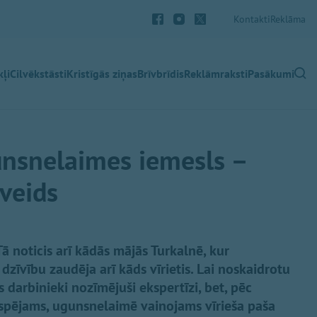
Kontakti
Reklāma
ļi
Cilvēkstāsti
Kristīgās ziņas
Brīvbrīdis
Reklāmraksti
Pasākumi
unsnelaimes iemesls –
sveids
 Tā noticis arī kādās mājās Turkalnē, kur
zīvību zaudēja arī kāds vīrietis. Lai noskaidrotu
 darbinieki nozīmējuši ekspertīzi, bet, pēc
iespējams, ugunsnelaimē vainojams vīrieša paša