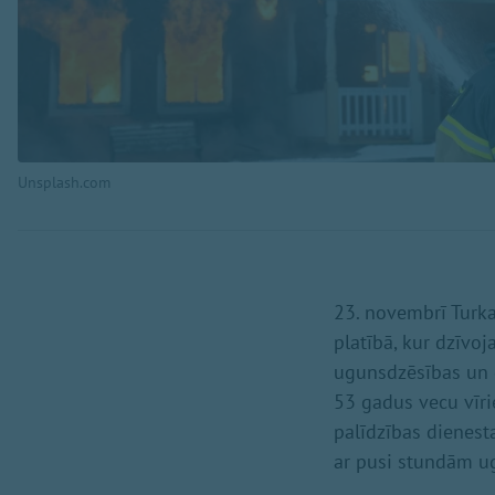
Unsplash.com
23. novembrī Turk
platībā, kur dzīvoj
ugunsdzēsības un g
53 gadus vecu vīri
palīdzības dienesta
ar pusi stundām u