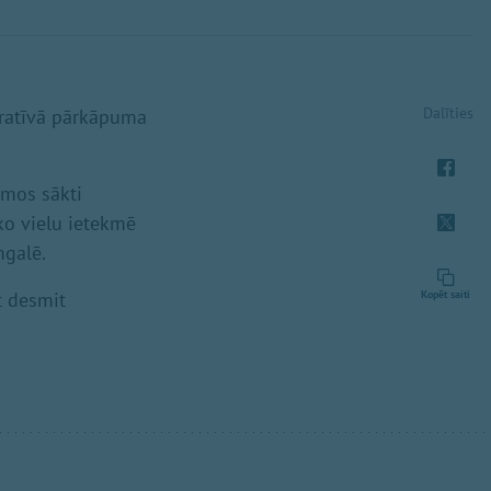
Dalīties
tratīvā pārkāpuma
umos sākti
ko vielu ietekmē
mgalē.
t desmit
Kopēt saiti