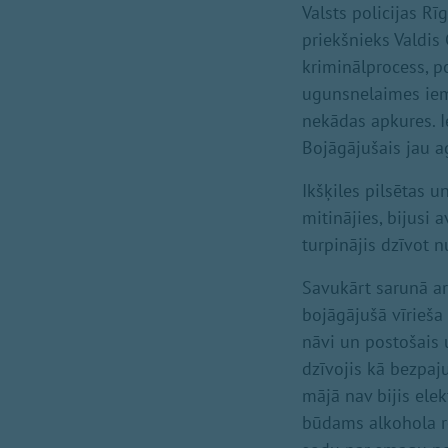
Valsts policijas R
priekšnieks Valdis
kriminālprocess, po
ugunsnelaimes ieme
nekādas apkures. Ie
Bojāgājušais jau a
Ikšķiles pilsētas u
mitinājies, bijusi 
turpinājis dzīvot 
Savukārt sarunā ar
bojāgājušā vīrieša 
nāvi un postošais 
dzīvojis kā bezpaju
mājā nav bijis elek
būdams alkohola rei