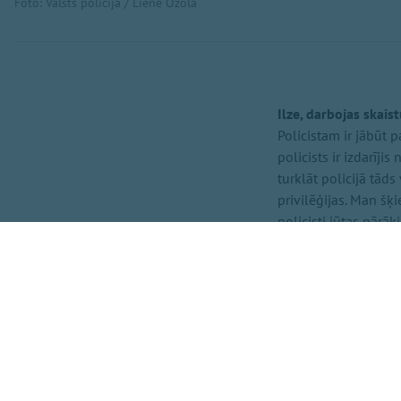
Foto: Valsts policija / Liene Ozola
Ilze, darbojas skai
Policistam ir jābūt p
policists ir izdarīji
turklāt policijā tāds
privilēģijas. Man šķi
policisti jūtas pārāk
Varbūt būtu jāpārsk
vērtības un disciplīn
Roberts, skolnieks
Tas nav pieļaujams. N
darbā, viņam ir jāpr
risināt mierīgā ceļā.
ir slikti. Domāju, k