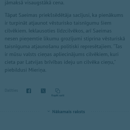
jāmaksā visaugstākā cena.
Tāpat Saeimas priekšsēdētāja sacījusi, ka pienākums
ir turpināt atjaunot vēsturisko taisnīgumu šiem
cilvēkiem. Ieklausoties līdzcilvēkos, arī Saeimas
nesen pieņemtie likumu grozījumi stiprina vēsturiskā
taisnīguma atjaunošanu politiski represētajiem. "Tas
ir mūsu valsts cieņas apliecinājums cilvēkiem, kuri
cieta par Latvijas brīvības ideju un cilvēka cieņu,"
piebildusi Mieriņa.
Dalīties
Kopēt saiti
Nākamais raksts