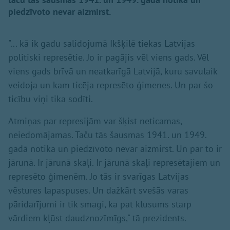
piedzīvoto nevar aizmirst.
"... kā ik gadu salidojumā Ikšķilē tiekas Latvijas
politiski represētie. Jo ir pagājis vēl viens gads. Vēl
viens gads brīvā un neatkarīgā Latvijā, kuru savulaik
veidoja un kam ticēja represēto ģimenes. Un par šo
ticību viņi tika sodīti.
Atmiņas par represijām var šķist neticamas,
neiedomājamas. Taču tās šausmas 1941. un 1949.
gadā notika un piedzīvoto nevar aizmirst. Un par to ir
jārunā. Ir jārunā skaļi. Ir jārunā skaļi represētajiem un
represēto ģimenēm. Jo tās ir svarīgas Latvijas
vēstures lapaspuses. Un dažkārt svešās varas
pāridarījumi ir tik smagi, ka pat klusums starp
vārdiem kļūst daudznozīmīgs," tā prezidents.