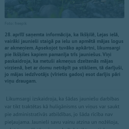
Foto: freepik
28. aprīlī saņemta informācija, ka Ikšķilē, Lejas ielā,
vairāki jaunieši staigā pa ielu un apmētā mājas logus
ar akmeņiem. Apsekojot tuvāko apkārtni, likumsargi
pie Ikšķiles kapiem pamanīja trīs jauniešus. Viņi
paskaidroja, ka metuši akmeņus dzeltenās mājas
virzienā, bet ar domu netrāpīt pa stikliem, tā darījuši,
jo mājas iedzīvotājs (vīrietis gados) esot darījis pāri
viņu draugam.
Likumsargi izskaidroja, ka šādas jauniešu darbības
var tikt traktētas kā huligānisms un viņus var saukt
pie administratīvās atbildības, jo šāda rīcība nav
pieļaujama. Jaunieši savu vainu atzina un nožēloja,