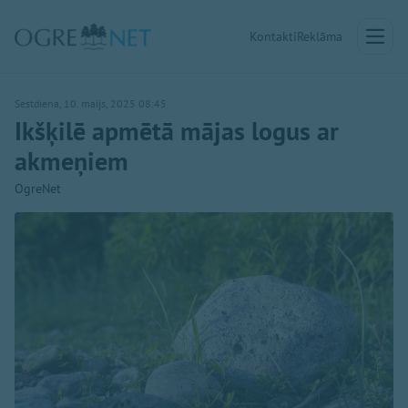
Kontakti
Reklāma
Sestdiena, 10. maijs, 2025 08:45
Ikšķilē apmētā mājas logus ar
akmeņiem
OgreNet