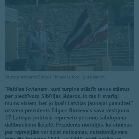
Valsts prezidents Edgars Rinkēvičs, foto - president.lv
"Paldies ikvienam, kurš turpina stāstīt savus stāstus
par piedzīvoto Sibīrijas lēģeros. Jo tas ir svarīgi
mums visiem, bet jo īpaši Latvijas jaunajai paaudzei,"
uzsvēra prezidents Edgars Rinkēvičs savā vēstījumā
27. Latvijas politiski represēto personu salidojuma
dalībniekiem Ikšķilē. Prezidents norādījis, ka atmiņas
par represijām var šķist neticamas, neiedomājamas,
taču tās šausmas 1941. un 1949. gadā notika un