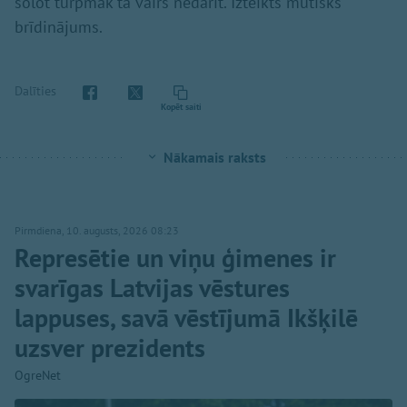
solot turpmāk tā vairs nedarīt. Izteikts mutisks
brīdinājums.
Dalīties
Kopēt saiti
Nākamais raksts
Pirmdiena, 10. augusts, 2026 08:23
Represētie un viņu ģimenes ir
svarīgas Latvijas vēstures
lappuses, savā vēstījumā Ikšķilē
uzsver prezidents
OgreNet