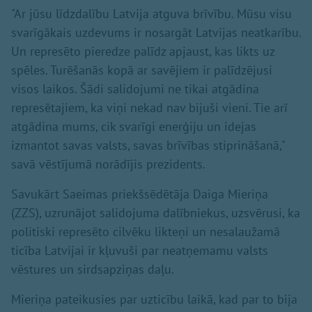
"Ar jūsu līdzdalību Latvija atguva brīvību. Mūsu visu
svarīgākais uzdevums ir nosargāt Latvijas neatkarību.
Un represēto pieredze palīdz apjaust, kas likts uz
spēles. Turēšanās kopā ar savējiem ir palīdzējusi
visos laikos. Šādi salidojumi ne tikai atgādina
represētajiem, ka viņi nekad nav bijuši vieni. Tie arī
atgādina mums, cik svarīgi enerģiju un idejas
izmantot savas valsts, savas brīvības stiprināšanā,"
savā vēstījumā norādījis prezidents.
Savukārt Saeimas priekšsēdētāja Daiga Mieriņa
(ZZS), uzrunājot salidojuma dalībniekus, uzsvērusi, ka
politiski represēto cilvēku likteņi un nesalaužamā
ticība Latvijai ir kļuvuši par neatņemamu valsts
vēstures un sirdsapziņas daļu.
Mieriņa pateikusies par uzticību laikā, kad par to bija