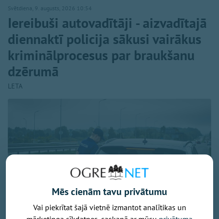
Svētdiena, 9. augusts, 2026 10:54
Iereibuši autovadītāji - aizvadītajā
diennaktī policija sākusi vairākus
kriminālprocesus par braukšanu
dzērumā
LETA
Mēs cienām tavu privātumu
Vai piekrītat šajā vietnē izmantot analītikas un